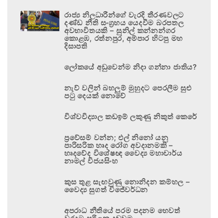
රාජ්‍ය නිලධාරීන්ගේ වැරදි තීරණවලට
දණ්ඩ නීති සංග්‍රහය යෙදවීම බරපතල
අවභාවිතයකි – සුනිල් කන්නන්ගර
කොළඹ, රත්නපුර, අම්පාර හිටපු මහ
දිසාපති
ලෝකයේ අඩුවෙන්ම නිදා ගන්නා ජාතිය?
නැව් වලින් බහලුම් මුහුදට පෙරලීම සුළු
පටු දෙයක් නොවේ
විශ්වවිද්‍යාල කඩඉම් ලකුණු නිකුත් කෙරේ
ප්‍රවේසම් වන්න; එල් නිනෝ යනු
පාරිසරික හෘද රෝග අවදානමකි –
හෘදවේද විශේෂඥ වෛද්‍ය මහාචාර්ය
නාමල් විජයසිංහ
කුස තුළ සැඟවුණු නොනිදන කම්හල –
වෛද්‍ය සුගත් විජේවර්ධන
අපරාධ නීතියේ පරම පදනම හෙවත්