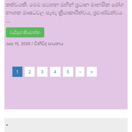
තත්වයකි. මෙම සටහන මඟින් ප්‍රධාන මානසික රෝග
නාශක ඖෂධවල සැබෑ ක්‍රියාකාරීත්වය, ප්‍රචණ්ඩත්වය
…
වැඩිපුර කියවන්න
විනිවිද සායනය
July 15, 2026
/
1
2
3
4
5
›
»
.