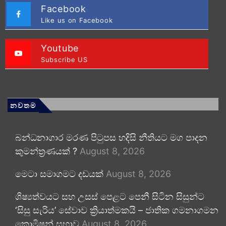
Facebook
Like us on Facebook
Youtube
Subscribe US
නවතම
බන්ධනාගාර මරණ පිටුපස හදිසි නීතියට මග පාදන
කුමන්ත්‍රණයක් ?
August 8, 2026
මෙටා සමාගමට දඩයක්
August 8, 2026
ශිෂ්‍යත්වයට සහ උසස් පෙළට පෙනී සිටින සිසුන්ට
‘සිසු සැරිය’ සේවාව ක්‍රියාත්මකයි – ජාතික ගමනාගමන
කොමිෂන් සභාව
August 8, 2026