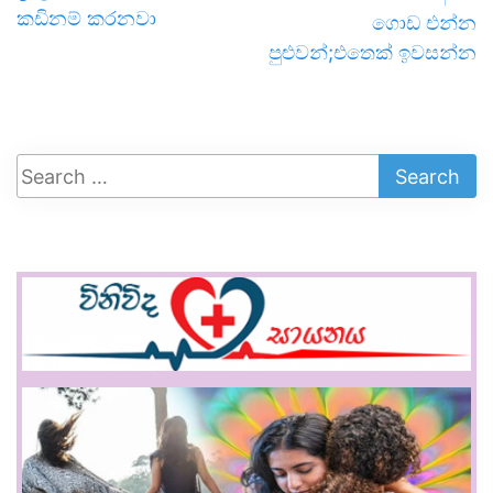
කඩිනම් කරනවා
ගොඩ එන්න
පුළුවන්;එතෙක් ඉවසන්න