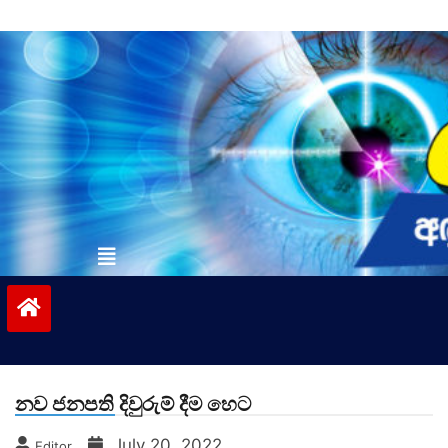
Skip
to
content
vinivida.lk
නව ජනපති දිවුරුම් දීම හෙට
July 20, 2022
Editor