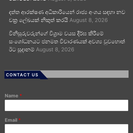
දත්ත ආරක්ෂණ අධිකාරියෙන් රාජ්‍ය අංශය සඳහා නව
චක්‍ර ලේඛයක් නිකුත් කරයි
August 8, 2026
විනිසුරුවරුන්ගේ විශ්‍රාම වයස දීර්ඝ කිරීමේ
සංශෝධනයට ජනමත විචාරණයක් අවශ්‍ය වුවහොත්
ඊට සූදානම්
August 8, 2026
CONTACT US
Name
*
Email
*