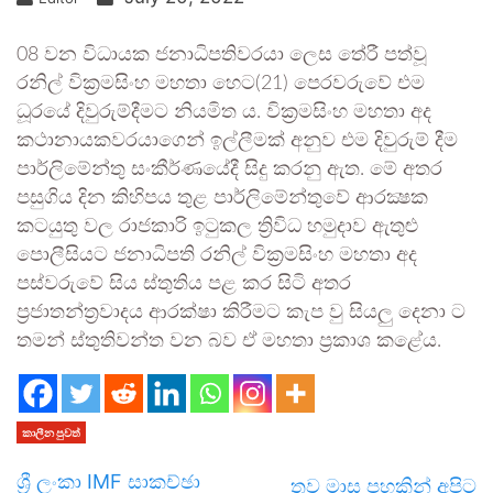
08 වන විධායක ජනාධිපතිවරයා ලෙස තේරී පත්වූ
රනිල් වික්‍රමසිංහ මහතා හෙට(21) පෙරවරුවේ එම
ධූරයේ දිවුරුම්දීමට නියමිත ය. වික්‍රමසිංහ මහතා අද
කථානායකවරයාගෙන් ඉල්ලීමක් අනුව එම දිවුරුම් දීම
පාර්ලිමේන්තු සංකීර්ණයේදී සිදු කරනු ඇත. මේ අතර
පසුගිය දින කිහිපය තුළ පාර්ලිමේන්තුවේ ආරක්‍ෂක
කටයුතු වල රාජකාරි ඉටුකල ත්‍රිවිධ හමුදාව ඇතුළු
පොලීසියට ජනාධිපති රනිල් වික්‍රමසිංහ මහතා අද
පස්වරුවේ සිය ස්තුතිය පළ කර සිටි අතර
ප්‍රජාතන්ත්‍රවාදය ආරක්ෂා කිරීමට කැප වු සියලු දෙනා ට
තමන් ස්තුතිවන්ත වන බව ඒ මහතා ප්‍රකාශ කළේය.
කාලීන පුවත්
ශ්‍රී ලංකා IMF සාකච්ඡා
තව මාස පහකින් අපිට