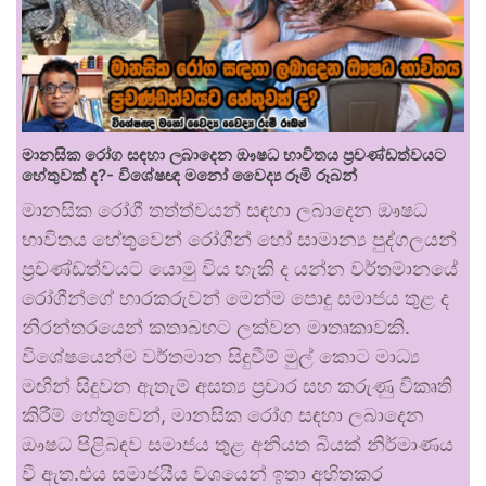
මානසික රෝග සඳහා ලබාදෙන ඖෂධ භාවිතය ප්‍රචණ්ඩත්වයට
හේතුවක් ද?- විශේෂඥ මනෝ වෛද්‍ය රූමි රූබන්
මානසික රෝගී තත්ත්වයන් සඳහා ලබාදෙන ඖෂධ
භාවිතය හේතුවෙන් රෝගීන් හෝ සාමාන්‍ය පුද්ගලයන්
ප්‍රචණ්ඩත්වයට යොමු විය හැකි ද යන්න වර්තමානයේ
රෝගීන්ගේ භාරකරුවන් මෙන්ම පොදු සමාජය තුළ ද
නිරන්තරයෙන් කතාබහට ලක්වන මාතෘකාවකි.
විශේෂයෙන්ම වර්තමාන සිදුවීම් මුල් කොට මාධ්‍ය
මඟින් සිදුවන ඇතැම් අසත්‍ය ප්‍රචාර සහ කරුණු විකෘති
කිරීම් හේතුවෙන්, මානසික රෝග සඳහා ලබාදෙන
ඖෂධ පිළිබඳව සමාජය තුළ අනියත බියක් නිර්මාණය
වී ඇත.එය සමාජයීය වශයෙන් ඉතා අහිතකර