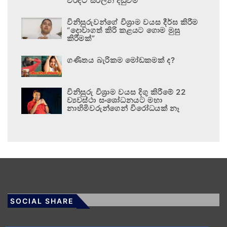
වරදට සරිලන දඬුවම
විනිසුරුවන්ගේ විශ්‍රාම වයස දීර්ඝ කිරීම
“දොවාගත් කිරි කළයට ගොම මුසු
කිරීමක්”
ගණිතය බැරිකම මෝඩකමක් ද?
විනිසුරු විශ්‍රාම වයස දිගු කිරීමේ 22
ව්‍යවස්ථා සංශෝධනයට මහා
නාහිමිවරුන්ගෙන් විරෝධයක් නෑ
SOCIAL SHARE