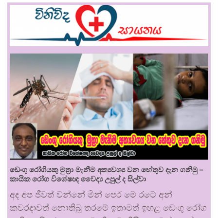
ඩෙංගු රෝගියකු ⁣මුත්‍රා මැනීම අත්‍යවශ්‍ය වන හේතුව දැන ගනිමු –
කායික රෝග විශේෂඥ වෛද්‍ය උපුල් ද සිල්වා
අද අප ජීවත් වන්නේ මින් පෙර මේ රටේ අන්
කවරදාවත් නොතිබූ තරමේ ඉතාමත් ඉහළ ඩෙංගු රෝග