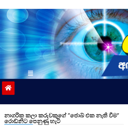
Skip
to
content
vinivida.lk
නාගරික කලා කරුවකුගේ “ජොබ් එක නැති වීම”
රොඩ්නිට පෙනුණු හැටි