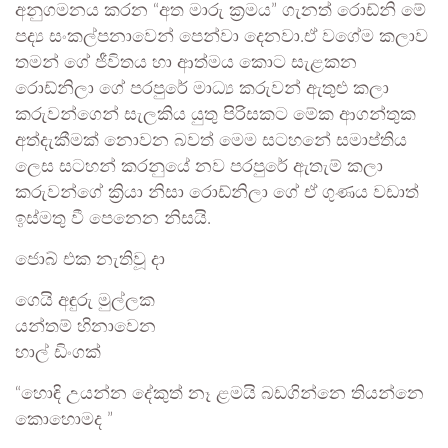
අනුගමනය කරන “අත මාරු ක්‍රමය” ගැනත් රොඩ්නි මේ
පද්‍ය සංකල්පනාවෙන් පෙන්වා දෙනවා.ඒ වගේම කලාව
තමන් ගේ ජීවිතය හා ආත්මය කොට සැළකන
රොඩ්නිලා ගේ පරපුරේ මාධ්‍ය කරුවන් ඇතුළු කලා
කරුවන්ගෙන් සැලකිය යුතු පිරිසකට මේක ආගන්තුක
අත්දැකීමක් නොවන බවත් මෙම සටහනේ සමාප්තිය
ලෙස සටහන් කරනුයේ නව පරපුරේ ඇතැම් කලා
කරුවන්ගේ ක්‍රියා නිසා රොඩ්නිලා ගේ ඒ ගුණය වඩාත්
ඉස්මතු වී පෙනෙන නිසයි.
ජොබ් එක නැතිවූ දා
ගෙයි අඳුරු මුල්ලක
යන්තම් හිනාවෙන
හාල් ඩිංගක්
“හොඳි උයන්න දේකුත් නෑ ළමයි බඩගින්නෙ තියන්නෙ
කොහොමද ”