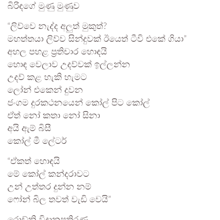
බිරිඳගේ මුණු මුණුව
“ලිව්වෙ නැද්ද අලුත් මුකුත්?
මහත්තයා ලිව්ව සින්දුවක් ඊයෙත් ටීවි එකේ ගියා”
අහල පහළ ප්‍රතිචාර හොඳයි
හොඳ වෙලාව උදව්වක් ඉල්ලන්න
උදව් කළ හැකි හැමට
ලෝන් එකෙන් දුවන
ජංගම දුරකථනයෙන් කෝල් පිට කෝල්
ඒත් නෝ කතා නෝ සිනා
අයි ඇම් බිසී
කෝල් මී ලේටර්
“ඒකත් හොඳයි
මේ කෝල් කන්දරාවට
උන් උත්තර දුන්න නම්
ෆෝන් බිල තවත් වැඩි වෙයි”