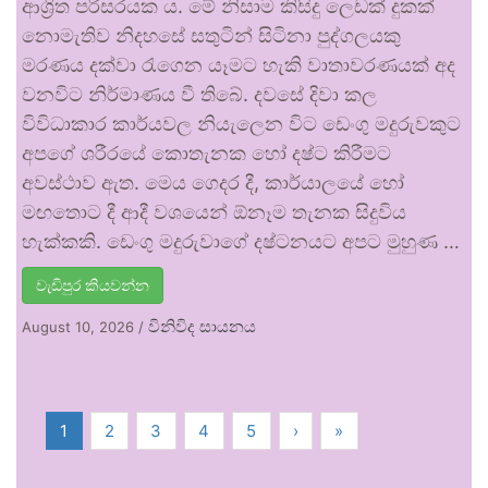
ආශ්‍රිත පරිසරයක ය. මේ නිසාම කිසිදු ලෙඩක් දුකක්
නොමැතිව නිදහසේ සතුටින් සිටිනා පුද්ගලයකු
මරණය දක්වා රැගෙන යෑමට හැකි වාතාවරණයක් අද
වනවිට නිර්මාණය වී තිබේ. දවසේ දිවා කල
විවිධාකාර කාර්යවල නියැලෙන විට ඩෙංගු මදුරුවකුට
අපගේ ශරීරයේ කොතැනක හෝ දෂ්ට කිරීමට
අවස්ථාව ඇත. මෙය ගෙදර දී, කාර්යාලයේ හෝ
මඟතොට දී ආදී වශයෙන් ඕනෑම තැනක සිදුවිය
හැක්කකි. ඩෙංගු මදුරුවාගේ දෂ්ටනයට අපට මුහුණ …
වැඩිපුර කියවන්න
විනිවිද සායනය
August 10, 2026
/
1
2
3
4
5
›
»