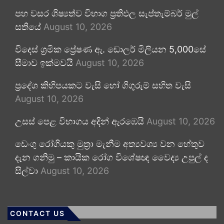
පහ වසර ශිෂ්‍යත්ව විභාග ප්‍රතිඵල සැප්තැම්බර් මුල්
සතියේ
August 10, 2026
විදෙස් ශ්‍රමික ප්‍රේෂණ ඇ. ඩොලර් මිලියන 5,000සේ
සීමාව ඉක්මවයි
August 10, 2026
ප්‍රදේශ කිහිපයකට වැසි හෝ ගිගුරුම් සහිත වැසි
August 10, 2026
උසස් පෙළ විභාගය අදින් ඇරඹෙයි
August 10, 2026
ඩෙංගු රෝගියකු ⁣මුත්‍රා මැනීම අත්‍යවශ්‍ය වන හේතුව
දැන ගනිමු – කායික රෝග විශේෂඥ වෛද්‍ය උපුල් ද
සිල්වා
August 10, 2026
CONTACT US