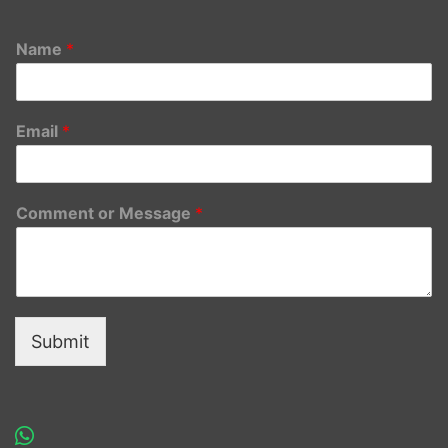
Name
*
Email
*
Comment or Message
*
Submit