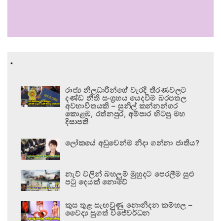
.
රාජ්‍ය නිලධාරීන්ගේ වැරදි තීරණවලට
දණ්ඩ නීති සංග්‍රහය යෙදවීම බරපතල
අවභාවිතයකි – සුනිල් කන්නන්ගර
කොළඹ, රත්නපුර, අම්පාර හිටපු මහ
දිසාපති
ලෝකයේ අඩුවෙන්ම නිදා ගන්නා ජාතිය?
නැව් වලින් බහලුම් මුහුදට පෙරලීම සුළු
පටු දෙයක් නොවේ
කුස තුළ සැඟවුණු නොනිදන කම්හල –
වෛද්‍ය සුගත් විජේවර්ධන