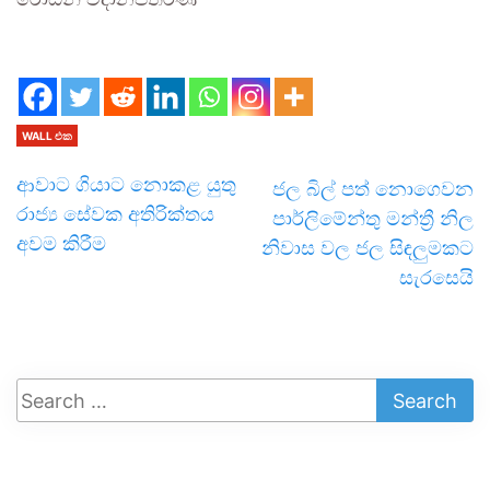
රොඩ්නි විදානපතිරණ
WALL එක
ආවාට ගියාට නොකළ යුතු
ජල බිල් පත් නොගෙවන
රාජ්‍ය සේවක අතිරික්තය
පාර්ලිමේන්තු මන්ත්‍රී නිල
අවම කිරීම
නිවාස වල ජල සිඳලුමකට
සැරසෙයි