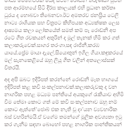
මාධ්‍ය මෙහෙවරක යෙදී සිටින රොඩ්නි”තරුණයා”පුවත්
පත ආරම්භයේ සිටි දීර්ඝ කාලයක් එහි ප්‍රධාන කර්තෘ
ධුරය ද හොබවා තිබෙනවා.ඊට අමතරව ජනප්‍රිය ටෙලි
නාට්‍ය රාශියක සහ චිත්‍රපට කිහිපයක අධ්‍යක්ෂක ලෙස
දෘෂ්‍යමය කලා ලෝකයේත් සමත් කම් පෑ රොඩ්නි අප
රටේ ගීත රචකයන් අතුරින් ද මුල් තැනක් හිමි කර ගත්
කලාකරුවෙක්.සාගර තරංගා,සඳ රාජිනී,කරඹ
යායේ,ප්‍රේම මායා දැලේ,සියොතුන් ඉගිල ගියා,කඳුකරයේ
මල් සැනකෙළියේ ඔහු ලියූ ගීත වලින් අතලොස්සක්
විතරයි.
අද අපි ඔබට ඉදිරිපත් කරන්නේ රොඩ්නි මෑත භාගයේ
ඉදිරිපත් කළ කවි සංකල්පනාවක්.කලාකරුවකු ද වන
නාගරික පහළ මධ්‍යම පන්තියේ අයකුගේ රැකියාව අහිමි
වීම තේමා කොට ගත් මේ කවි සංකල්පනාව ඔහු නම්
කොට ඇත්තේ”ජොබ් එක නැති වූ දා”යන ව්‍යවහාරික
බස් වහරින්මයි.ඒ වගේම තමන්ගේ මූලික අවශ්‍යතා ඉටු
කර ගැනීම සඳහා බොහෝ පහළ නාගරික පාන්තිකයන්