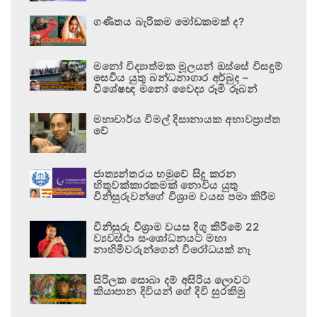
ගණිතය බැරිකම මෝඩකමක් ද?
මනෝ විද්‍යාත්මක මූලයන් ඔස්සේ විසඳුම්
සෙවිය යුතු බන්ධනාගාර අර්බුද –
විශේෂඥ මනෝ වෛද්‍ය රූමි රූබන්
මහාචාර්ය විමල් දිසානායක අභාවප්‍රාප්ත
වේ
ජාත්‍යන්තරය හමුවේ සිදු කරන
හිතුවක්කාරකමක් නොවිය යුතු
විනිසුරුවන්ගේ විශ්‍රාම වයස පමා කිරීම
විනිසුරු විශ්‍රාම වයස දිගු කිරීමේ 22
ව්‍යවස්ථා සංශෝධනයට මහා
නාහිමිවරුන්ගෙන් විරෝධයක් නෑ
සිරිලක සොබා දම් අසිරිය ලොවට
කියාපාන දිවියන් ගේ දිවි සුරකිමු