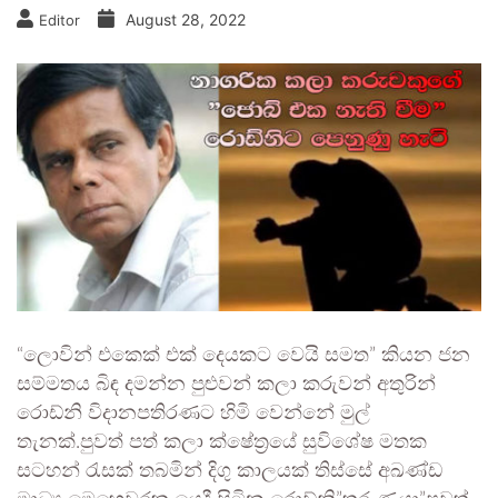
August 28, 2022
Editor
“ලොවින් එකෙක් එක් දෙයකට වෙයි සමත” කියන ජන
සම්මතය බිඳ දමන්න පුළුවන් කලා කරුවන් අතුරින්
රොඩ්නි විදානපතිරණට හිමි වෙන්නේ මුල්
තැනක්.පුවත් පත් කලා ක්ෂේත්‍රයේ සුවිශේෂ මතක
සටහන් රැසක් තබමින් දිගු කාලයක් තිස්සේ අඛණ්ඩ