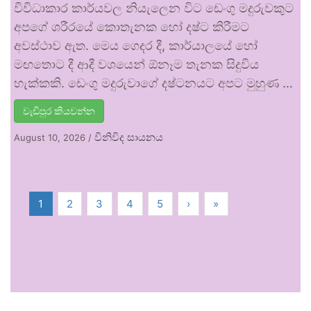
විවිධාකාර කාර්යවල නියැලෙන විට ඩෙංගු මදුරුවකුට
අපගේ ශරීරයේ කොතැනක හෝ දෂ්ට කිරීමට
අවස්ථාව ඇත. මෙය ගෙදර දී, කාර්යාලයේ හෝ
මඟතොට දී ආදී වශයෙන් ඕනෑම තැනක සිදුවිය
හැක්කකි. ඩෙංගු මදුරුවාගේ දෂ්ටනයට අපට මුහුණ …
වැඩිපුර කියවන්න
විනිවිද සායනය
August 10, 2026
/
1
2
3
4
5
›
»