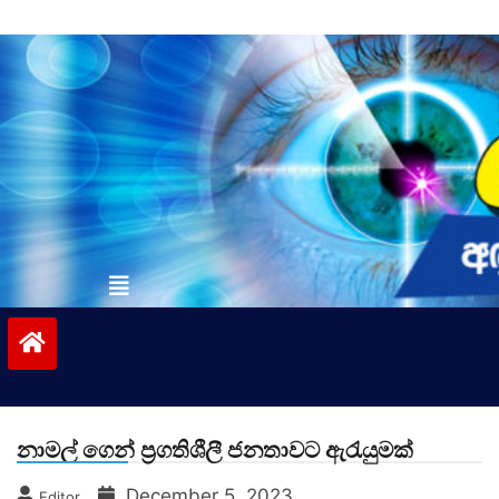
Skip
to
content
vinivida.lk
නාමල් ගෙන් ප්‍රගතිශීලී ජනතාවට ඇරැයුමක්
December 5, 2023
Editor