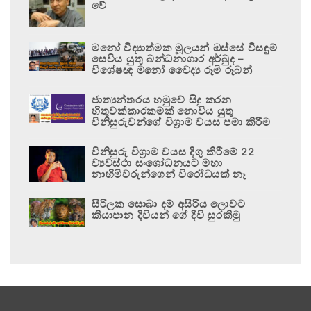
වේ
මනෝ විද්‍යාත්මක මූලයන් ඔස්සේ විසඳුම්
සෙවිය යුතු බන්ධනාගාර අර්බුද –
විශේෂඥ මනෝ වෛද්‍ය රූමි රූබන්
ජාත්‍යන්තරය හමුවේ සිදු කරන
හිතුවක්කාරකමක් නොවිය යුතු
විනිසුරුවන්ගේ විශ්‍රාම වයස පමා කිරීම
විනිසුරු විශ්‍රාම වයස දිගු කිරීමේ 22
ව්‍යවස්ථා සංශෝධනයට මහා
නාහිමිවරුන්ගෙන් විරෝධයක් නෑ
සිරිලක සොබා දම් අසිරිය ලොවට
කියාපාන දිවියන් ගේ දිවි සුරකිමු