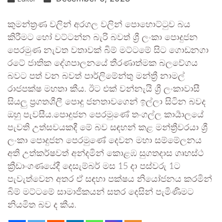
කුමන්ත්‍රණ වලින් අරගල වලින් පොහොට්ටුව බය
කිරීමට හෝ වට්ටන්න බැරි බවත් ශ්‍රී ලංකා පොදුජන
පෙරමුණ නැවත වතාවක් බිම් මට්ටමේ සිට ගොඩනගා
රටේ ජාතික දේශපාලනයේ තීරණාත්මක බලවේගය
බවට පත් වන බවත් පාර්ලිමේන්තු මන්ත්‍රී නාමල්
රාජපක්ෂ මහතා කීය. ඊට එක් වන්නැයි ශ්‍රී ලංකාවාසී
සියලු ප්‍රගතශීලී පොදු ජනතාවගෙන් ඉල්ලා සිටින බවද
ඔහු පැවසීය.පොදුජන පෙරමුණේ තංගල්ල කාර්‍යාලයේ
පැවති උත්සවයකදී මේ බව සඳහන් කළ මන්ත්‍රීවරයා ශ්‍රී
ලංකා පොදුජන පෙරමුණේ දෙවන මහා සම්මේලනය
අති උත්කර්ෂවත් අන්දමින් කොළඹ සුගතදාස ගෘහස්ථ
ක්‍රීඩාංගණයේදී දෙසැම්බර් මස 15 දා පස්වරු 1ට
පැවැත්වෙන අතර ඒ සඳහා පක්ෂය නියෝජනය කරමින්
බිම් මට්ටමේ සාමාජිකයන් සතර දෙසින් පැමිණිමට
නියමිත බව ද කීය.