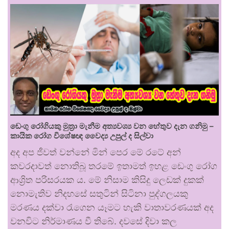
ඩෙංගු රෝගියකු ⁣මුත්‍රා මැනීම අත්‍යවශ්‍ය වන හේතුව දැන ගනිමු –
කායික රෝග විශේෂඥ වෛද්‍ය උපුල් ද සිල්වා
අද අප ජීවත් වන්නේ මින් පෙර මේ රටේ අන්
කවරදාවත් නොතිබූ තරමේ ඉතාමත් ඉහළ ඩෙංගු රෝග
ආශ්‍රිත පරිසරයක ය. මේ නිසාම කිසිදු ලෙඩක් දුකක්
නොමැතිව නිදහසේ සතුටින් සිටිනා පුද්ගලයකු
මරණය දක්වා රැගෙන යෑමට හැකි වාතාවරණයක් අද
වනවිට නිර්මාණය වී තිබේ. දවසේ දිවා කල