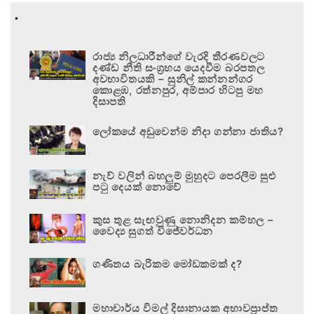
.
රාජ්‍ය නිලධාරීන්ගේ වැරදි තීරණවලට
දණ්ඩ නීති සංග්‍රහය යෙදවීම බරපතල
අවභාවිතයකි – සුනිල් කන්නන්ගර
කොළඹ, රත්නපුර, අම්පාර හිටපු මහ
දිසාපති
ලෝකයේ අඩුවෙන්ම නිදා ගන්නා ජාතිය?
නැව් වලින් බහලුම් මුහුදට පෙරලීම සුළු
පටු දෙයක් නොවේ
කුස තුළ සැඟවුණු නොනිදන කම්හල –
වෛද්‍ය සුගත් විජේවර්ධන
ගණිතය බැරිකම මෝඩකමක් ද?
මහාචාර්ය විමල් දිසානායක අභාවප්‍රාප්ත