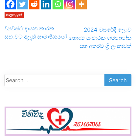
කාලීන පුවත්
ව්‍යවස්ථාදායක කාරක
2024 වසරේදී ලොව
සභාවට අලුත් සාමාජිකයෝ
හොඳම සංචාරක ගමනාන්ත
පහ අතරට ශ්‍රී ලංකාවත්