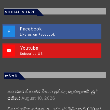
SOCIAL SHARE
Facebook
Like us on Facebook
Youtube
Subscribe US
නවතම
පහ වසර ශිෂ්‍යත්ව විභාග ප්‍රතිඵල සැප්තැම්බර් මුල්
සතියේ
August 10, 2026
විදෙස් ශ්‍රමික ප්‍රේෂණ ඇ. ඩොලර් මිලියන 5,000සේ