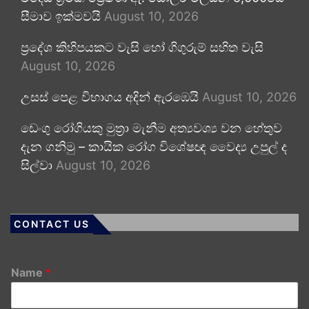
සීමාව ඉක්මවයි
August 10, 2026
ප්‍රදේශ කිහිපයකට වැසි හෝ ගිගුරුම් සහිත වැසි
August 10, 2026
උසස් පෙළ විභාගය අදින් ඇරඹෙයි
August 10, 2026
ඩෙංගු රෝගියකු ⁣මුත්‍රා මැනීම අත්‍යවශ්‍ය වන හේතුව
දැන ගනිමු – කායික රෝග විශේෂඥ වෛද්‍ය උපුල් ද
සිල්වා
August 10, 2026
CONTACT US
Name
*