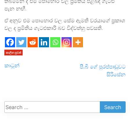
තිබීමෙන් ද එම පොහොර වල ප්‍රමිතිය පිළිබඳ ගැටළු
පැන නඟී.
ඒ අනුව එම පොහොර වල සේම ඇමති වරයාගේ ප්‍රකාශ
වල ද ප්‍රමිතිය ගැටළුකාරී බව විද්වත්හු පවසති.
කාලීන පුවත්
කාටූන්
පී.බී ගේ පුරප්පාඩුවට
සිරිසේන