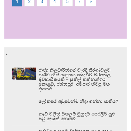
1
2
3
4
5
›
»
.
රාජ්‍ය නිලධාරීන්ගේ වැරදි තීරණවලට
දණ්ඩ නීති සංග්‍රහය යෙදවීම බරපතල
අවභාවිතයකි – සුනිල් කන්නන්ගර
කොළඹ, රත්නපුර, අම්පාර හිටපු මහ
දිසාපති
ලෝකයේ අඩුවෙන්ම නිදා ගන්නා ජාතිය?
නැව් වලින් බහලුම් මුහුදට පෙරලීම සුළු
පටු දෙයක් නොවේ