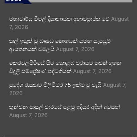
මහාචාර්ය විමල් දිසානායක අභාවප්‍රාප්ත වේ
August
7, 2026
කල් ඉකුත් වූ ඖෂධ තොගයක් සමඟ සැපයුම්
ආයතනයක් වටලයි
August 7, 2026
කෙරවලපිටියේ සිට කොළඹ වරායට තවත් භූගත
විදුලි සම්ප්‍රේෂණ පද්ධතියක්
August 7, 2026
ප්‍රදේශ රැසකට මිලිමීටර 75 ඉක්ම වූ වැසි
August 7,
2026
තුන්වන පාසල් වාරයේ පළමු අදියර අදින් අවසන්
August 7, 2026