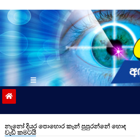
Skip
to
content
vinivida.lk
නැනෝ දියර පොහොර කෑන් පුපුරන්නේ හොඳ
වැඩි කමටයි