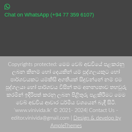
Chat on WhatsApp (+94 77 359 6107)
Copyrights protected: මෙම වෙබ් අඩවියේ පළකරනු
ලබන කිනම් හෝ දෙයකින් යම් පුද්ගලයකුට හෝ
පාර්ශවයකට යම්කිසි අගතියක් සිදුවන්නේ නම් එම
පුද්ගලයා හෝ පාර්ශවය විසින් තම අනන්‍යතාව තහවුරු
කරමින් ඉදිරිපත් කරනු ලබන පිළිතුරු පළකිරීමට මෙම
වෙබ් අඩවිය ආචාර ධර්මීය වශයෙන් බැඳී සිටී.
'www.vinivida.lk' © 2021- 2024| Contact Us -
editor.vinivida@gmail.com |
Design & develop by
AmpleThemes