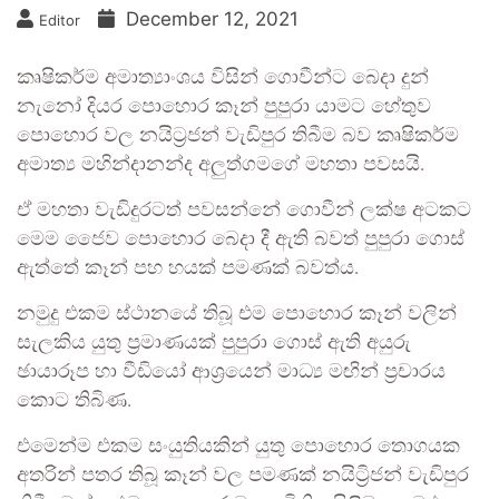
December 12, 2021
Editor
කෘෂිකර්ම අමාත්‍යාංශය විසින් ගොවීන්ට බෙදා දුන්
නැනෝ දියර පොහොර කෑන් පුපුරා යාමට හේතුව
පොහොර වල නයිට්‍රජන් වැඩිපුර තිබීම බව කෘෂිකර්ම
අමාත්‍ය මහින්දානන්ද අලුත්ගමගේ මහතා පවසයි.
ඒ මහතා වැඩිදුරටත් පවසන්නේ ගොවීන් ලක්ෂ අටකට
මෙම ජෛව පොහොර බෙදා දී ඇති බවත් පුපුරා ගොස්
ඇත්තේ කෑන් පහ හයක් පමණක් බවත්ය.
නමුදු එකම ස්ථානයේ තිබූ එම පොහොර කෑන් වලින්
සැලකිය යුතු ප්‍රමාණයක් පුපුරා ගොස් ඇති අයුරු
ඡායාරූප හා වීඩියෝ ආශ්‍රයෙන් මාධ්‍ය මඟින් ප්‍රචාරය
කොට තිබිණ.
එමෙන්ම එකම සංයුතියකින් යුතු පොහොර තොගයක
අතරින් පතර තිබූ කෑන් වල පමණක් නයිට්‍රිජන් වැඩිපුර