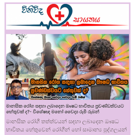
මානසික රෝග සඳහා ලබාදෙන ඖෂධ භාවිතය ප්‍රචණ්ඩත්වයට
හේතුවක් ද?- විශේෂඥ මනෝ වෛද්‍ය රූමි රූබන්
මානසික රෝගී තත්ත්වයන් සඳහා ලබාදෙන ඖෂධ
භාවිතය හේතුවෙන් රෝගීන් හෝ සාමාන්‍ය පුද්ගලයන්