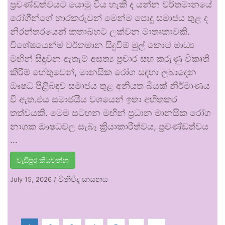
ප්‍රචණ්ඩත්වයට යොමු විය හැකි ද යන්න වර්තමානයේ
රෝගීන්ගේ භාරකරුවන් මෙන්ම පොදු සමාජය තුළ ද
නිරන්තරයෙන් කතාබහට ලක්වන මාතෘකාවකි.
විශේෂයෙන්ම වර්තමාන සිදුවීම් මුල් කොට මාධ්‍ය
මඟින් සිදුවන ඇතැම් අසත්‍ය ප්‍රචාර සහ කරුණු විකෘති
කිරීම් හේතුවෙන්, මානසික රෝග සඳහා ලබාදෙන
ඖෂධ පිළිබඳව සමාජය තුළ අනියත බියක් නිර්මාණය
වී ඇත.එය සමාජයීය වශයෙන් ඉතා අහිතකර
තත්වයකි. මෙම සටහන මඟින් ප්‍රධාන මානසික රෝග
නාශක ඖෂධවල සැබෑ ක්‍රියාකාරීත්වය, ප්‍රචණ්ඩත්වය
…
වැඩිපුර කියවන්න
විනිවිද සායනය
July 15, 2026
/