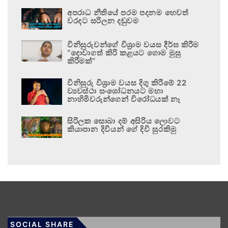
අපරාධ නීතියේ පරම පදනම හෙවත්
වරදට සරිලන දඬුවම
විනිසුරුවන්ගේ විශ්‍රාම වයස දීර්ඝ කිරීම
“දොවාගත් කිරි කළයට ගොම මුසු
කිරීමක්”
විනිසුරු විශ්‍රාම වයස දිගු කිරීමේ 22
ව්‍යවස්ථා සංශෝධනයට මහා
නාහිමිවරුන්ගෙන් විරෝධයක් නෑ
සිරිලක සොබා දම් අසිරිය ලොවට
කියාපාන දිවියන් ගේ දිවි සුරකිමු
SOCIAL SHARE