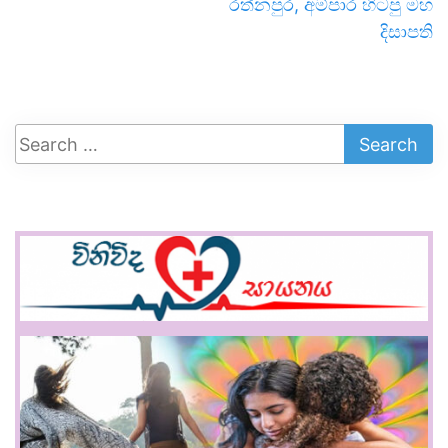
රත්නපුර, අම්පාර හිටපු මහ
දිසාපති