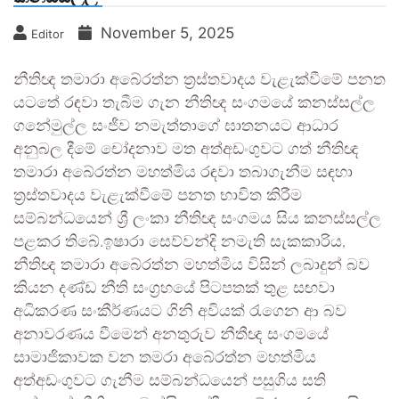
November 5, 2025
Editor
නීතිඥ තමාරා අබේරත්න ත්‍රස්තවාදය වැළැක්වීමේ පනත
යටතේ රඳවා තැබීම ගැන නීතිඥ සංගමයේ කනස්සල්ල
ගනේමුල්ල සංජීව නමැත්තාගේ ඝාතනයට ආධාර
අනුබල දීමේ චෝදනාව මත අත්අඩංගුවට ගත් නීතිඥ
තමාරා අබේරත්න මහත්මිය රඳවා තබාගැනීම සඳහා
ත්‍රස්තවාදය වැළැක්වීමේ පනත භාවිත කිරීම
සම්බන්ධයෙන් ශ්‍රී ලංකා නීතිඥ සංගමය සිය කනස්සල්ල
පළකර තිබේ.ඉෂාරා සෙව්වන්දි නමැති සැකකාරිය,
නීතිඥ තමාරා අබේරත්න මහත්මිය විසින් ලබාදුන් බව
කියන දණ්ඩ නීති සංග්‍රහයේ පිටපතක් තුළ සඟවා
අධිකරණ සංකීර්ණයට ගිනි අවියක් රැගෙන ආ බව
අනාවරණය වීමෙන් අනතුරුව නීතීඥ සංගමයේ
සාමාජිකාවක වන තමරා අබේරත්න මහත්මිය
අත්අඩංගුවට ගැනීම සම්බන්ධයෙන් පසුගිය සති