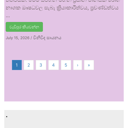
නාශක ඖෂධවල සැබෑ ක්‍රියාකාරීත්වය, ප්‍රචණ්ඩත්වය
…
වැඩිපුර කියවන්න
විනිවිද සායනය
July 15, 2026
/
1
2
3
4
5
›
»
.