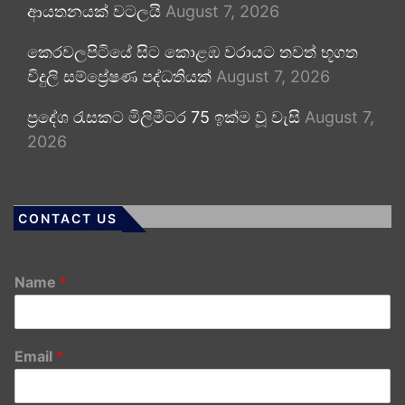
ආයතනයක් වටලයි
August 7, 2026
කෙරවලපිටියේ සිට කොළඹ වරායට තවත් භූගත
විදුලි සම්ප්‍රේෂණ පද්ධතියක්
August 7, 2026
ප්‍රදේශ රැසකට මිලිමීටර 75 ඉක්ම වූ වැසි
August 7,
2026
CONTACT US
Name
*
Email
*