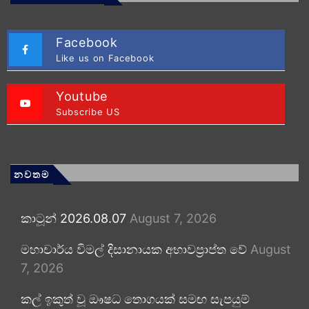
Facebook
Like us on Facebook
Youtube
Subscribe US
නවතම
කාටූන් 2026.08.07
August 7, 2026
මහාචාර්ය විමල් දිසානායක අභාවප්‍රාප්ත වේ
August
7, 2026
කල් ඉකුත් වූ ඖෂධ තොගයක් සමඟ සැපයුම්