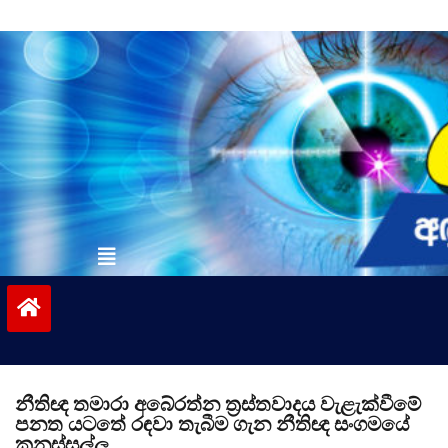
Skip
to
content
vinivida.lk
නීතිඥ තමාරා අබේරත්න ත්‍රස්තවාදය වැළැක්වීමේ
පනත යටතේ රඳවා තැබීම ගැන නීතිඥ සංගමයේ
කනස්සල්ල