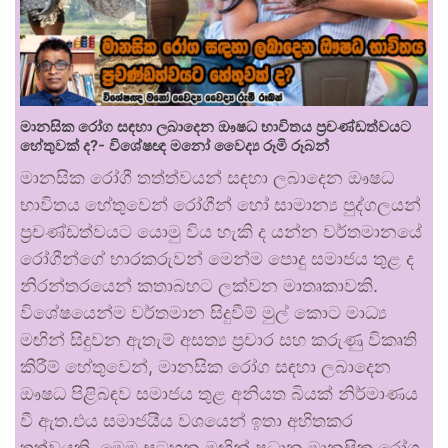
මානසික රෝග සඳහා ලබාදෙන ඖෂධ භාවිතය ප්‍රචණ්ඩත්වයට
හේතුවක් ද?- විශේෂඥ මනෝ වෛද්‍ය රූමි රූබන්
මානසික රෝගී තත්ත්වයන් සඳහා ලබාදෙන ඖෂධ
භාවිතය හේතුවෙන් රෝගීන් හෝ සාමාන්‍ය පුද්ගලයන්
ප්‍රචණ්ඩත්වයට යොමු විය හැකි ද යන්න වර්තමානයේ
රෝගීන්ගේ භාරකරුවන් මෙන්ම පොදු සමාජය තුළ ද
නිරන්තරයෙන් කතාබහට ලක්වන මාතෘකාවකි.
විශේෂයෙන්ම වර්තමාන සිදුවීම් මුල් කොට මාධ්‍ය
මඟින් සිදුවන ඇතැම් අසත්‍ය ප්‍රචාර සහ කරුණු විකෘති
කිරීම් හේතුවෙන්, මානසික රෝග සඳහා ලබාදෙන
ඖෂධ පිළිබඳව සමාජය තුළ අනියත බියක් නිර්මාණය
වී ඇත.එය සමාජයීය වශයෙන් ඉතා අහිතකර
තත්වයකි. මෙම සටහන මඟින් ප්‍රධාන මානසික රෝග