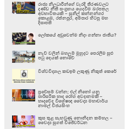
රාජ්‍ය නිලධාරීන්ගේ වැරදි තීරණවලට
දණ්ඩ නීති සංග්‍රහය යෙදවීම බරපතල
අවභාවිතයකි – සුනිල් කන්නන්ගර
කොළඹ, රත්නපුර, අම්පාර හිටපු මහ
දිසාපති
ලෝකයේ අඩුවෙන්ම නිදා ගන්නා ජාතිය?
නැව් වලින් බහලුම් මුහුදට පෙරලීම සුළු
පටු දෙයක් නොවේ
විශ්වවිද්‍යාල කඩඉම් ලකුණු නිකුත් කෙරේ
ප්‍රවේසම් වන්න; එල් නිනෝ යනු
පාරිසරික හෘද රෝග අවදානමකි –
හෘදවේද විශේෂඥ වෛද්‍ය මහාචාර්ය
නාමල් විජයසිංහ
කුස තුළ සැඟවුණු නොනිදන කම්හල –
වෛද්‍ය සුගත් විජේවර්ධන