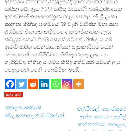
අන්තයේ නීතිඥ කවුන්සිලයේදී සාකච්ඡා ක‍ර ඇතැයි
වාර්තා වේ. ඇය 2022 මාර්තු මාසයේදී බණ්ඩාරනායක
අන්තර්ජාතික සම්මන්ත්‍රණ ශාලාවේ පැවැති ශ්‍රී ලංකා
කාන්තා නීතිඥ සංගමයේ 59 වැනි වාර්ෂික මහා සභා
රැස්වීමේ විධායක කමිටුවේ ද සාමාජිකාවක ලෙස
කටයුතු කොට තිබේ.කෙසේ වෙතත් නීතිඥ සංගම්
ආරංචි මාර්ග පෙන්වාදෙන්නේ සැකකාරියට තමන්
වෙනුවෙන් පෙනීසිටීමට නීතිඥවරයකු ලබාගත
හැකිවුවද, නීතිඥ සංගමය කිසිදු තත්වයක් යටතේ ඇය
වෙනුවෙන් පෙනී නොසිටින බවයි.
කාලීන පුවත්
කොළඹ කොටස්
එල්.ටී.එල්. හොරකමේ
වෙළඳපොළෙන් වාර්තාවක්
ඇත්ත කතාව – සුනිල්
කන්නන්ගර, කොළඹ,