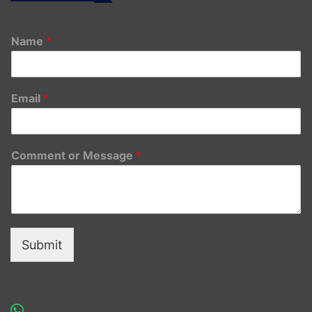
Name
*
Email
*
Comment or Message
*
Submit