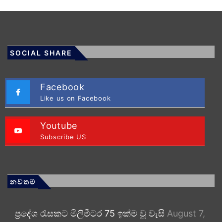
SOCIAL SHARE
Facebook
Like us on Facebook
Youtube
Subscribe US
නවතම
ප්‍රදේශ රැසකට මිලිමීටර 75 ඉක්ම වූ වැසි
August 7,