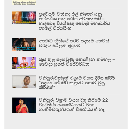
ප්‍රවේසම් වන්න; එල් නිනෝ යනු
පාරිසරික හෘද රෝග අවදානමකි –
හෘදවේද විශේෂඥ වෛද්‍ය මහාචාර්ය
නාමල් විජයසිංහ
අපරාධ නීතියේ පරම පදනම හෙවත්
වරදට සරිලන දඬුවම
කුස තුළ සැඟවුණු නොනිදන කම්හල –
වෛද්‍ය සුගත් විජේවර්ධන
විනිසුරුවන්ගේ විශ්‍රාම වයස දීර්ඝ කිරීම
“දොවාගත් කිරි කළයට ගොම මුසු
කිරීමක්”
විනිසුරු විශ්‍රාම වයස දිගු කිරීමේ 22
ව්‍යවස්ථා සංශෝධනයට මහා
නාහිමිවරුන්ගෙන් විරෝධයක් නෑ