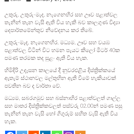
උතුරු, උතුරු-මැද, නැගෙනහිර සහ ඌව පළාත්වල
තැනින් තැන වැසි ඇති විය හැකි බව කාලගුණ විද්‍යා
දෙපාර්තමේන්තුව නිවේදනය කර තිබේ.
උතුරු-මැද, නැගෙනහිර, මධ්‍යම, ඌව සහ වයඹ
පළාත්වල විටින් විට හමන පැයට කිලෝ මීටර් 40ක
පමණ තරමක තද සුළං ඇති විය හැක.
හිමිදිරි උදෑසන කාලයේ දී නුවරඑළිය දිස්ත්‍රික්කයේ
ඇතැම් ස්ථානවල මල්තුහින ඇති වීමේ හැකියාවක්
පවතින බව ද වාර්තා වේ.
මධ්‍යම, සබරගමුව සහ බස්නාහිර පළාත්වලත් ගාල්ල
සහ මාතර දිස්ත්‍රික්කවලත් පස්වරු 02.00න් පමණ පසු
තැනින් තැන වැසි හෝ ගිගුරුම් සහිත වැසි ඇති විය
හැක.