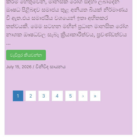
කිරීම් හේතුවෙන්, මානසික රෝග සඳහා ලබාදෙන
ඖෂධ පිළිබඳව සමාජය තුළ අනියත බියක් නිර්මාණය
වී ඇත.එය සමාජයීය වශයෙන් ඉතා අහිතකර
තත්වයකි. මෙම සටහන මඟින් ප්‍රධාන මානසික රෝග
නාශක ඖෂධවල සැබෑ ක්‍රියාකාරීත්වය, ප්‍රචණ්ඩත්වය
…
වැඩිපුර කියවන්න
විනිවිද සායනය
July 15, 2026
/
1
2
3
4
5
›
»