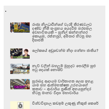
.
රාජ්‍ය නිලධාරීන්ගේ වැරදි තීරණවලට
දණ්ඩ නීති සංග්‍රහය යෙදවීම බරපතල
අවභාවිතයකි – සුනිල් කන්නන්ගර
කොළඹ, රත්නපුර, අම්පාර හිටපු මහ
දිසාපති
ලෝකයේ අඩුවෙන්ම නිදා ගන්නා ජාතිය?
නැව් වලින් බහලුම් මුහුදට පෙරලීම සුළු
පටු දෙයක් නොවේ
සුරාබදු ආදායම වාර්තාගත ලෙස ඉහළ
යාම සහ ආත්මභක්ෂක උරගයාගේ
කතාව – ආචාර්ය ප්‍රණීත් අභයසුන්දර
හිටපු මානව විද්‍යා මහාචාර්ය
විශ්වවිද්‍යාල කඩඉම් ලකුණු නිකුත් කෙරේ