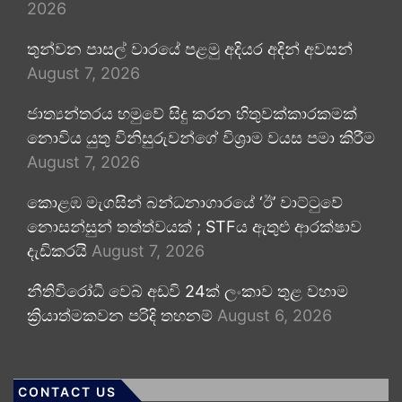
2026
තුන්වන පාසල් වාරයේ පළමු අදියර අදින් අවසන්
August 7, 2026
ජාත්‍යන්තරය හමුවේ සිදු කරන හිතුවක්කාරකමක්
නොවිය යුතු විනිසුරුවන්ගේ විශ්‍රාම වයස පමා කිරීම
August 7, 2026
කොළඹ මැගසින් බන්ධනාගාරයේ ‘ඊ’ වාට්ටුවේ
නොසන්සුන් තත්ත්වයක් ; STFය ඇතුළු ආරක්ෂාව
දැඩිකරයි
August 7, 2026
නීතිවිරෝධී වෙබ් අඩවි 24ක් ලංකාව තුළ වහාම
ක්‍රියාත්මකවන පරිදි තහනම්
August 6, 2026
CONTACT US