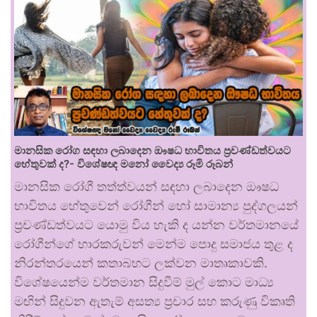
මානසික රෝග සඳහා ලබාදෙන ඖෂධ භාවිතය ප්‍රචණ්ඩත්වයට
හේතුවක් ද?- විශේෂඥ මනෝ වෛද්‍ය රූමි රූබන්
මානසික රෝගී තත්ත්වයන් සඳහා ලබාදෙන ඖෂධ
භාවිතය හේතුවෙන් රෝගීන් හෝ සාමාන්‍ය පුද්ගලයන්
ප්‍රචණ්ඩත්වයට යොමු විය හැකි ද යන්න වර්තමානයේ
රෝගීන්ගේ භාරකරුවන් මෙන්ම පොදු සමාජය තුළ ද
නිරන්තරයෙන් කතාබහට ලක්වන මාතෘකාවකි.
විශේෂයෙන්ම වර්තමාන සිදුවීම් මුල් කොට මාධ්‍ය
මඟින් සිදුවන ඇතැම් අසත්‍ය ප්‍රචාර සහ කරුණු විකෘති