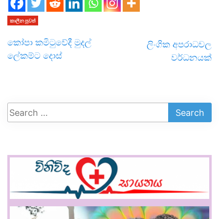
කාලීන පුවත්
කෝපා කමිටුවේදී මුදල්
ලිංගික අපරාධවල
ලේකම්ට දොස්
වර්ධනයක්