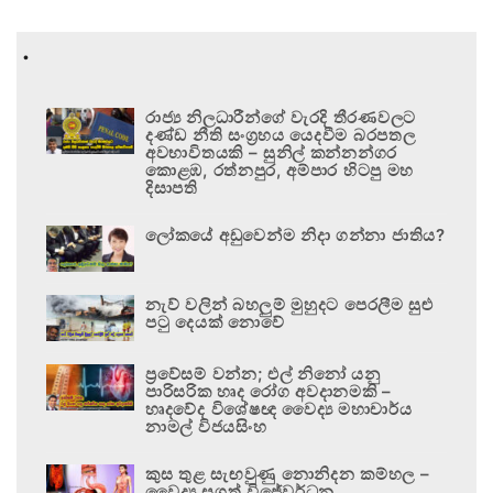
.
රාජ්‍ය නිලධාරීන්ගේ වැරදි තීරණවලට
දණ්ඩ නීති සංග්‍රහය යෙදවීම බරපතල
අවභාවිතයකි – සුනිල් කන්නන්ගර
කොළඹ, රත්නපුර, අම්පාර හිටපු මහ
දිසාපති
ලෝකයේ අඩුවෙන්ම නිදා ගන්නා ජාතිය?
නැව් වලින් බහලුම් මුහුදට පෙරලීම සුළු
පටු දෙයක් නොවේ
ප්‍රවේසම් වන්න; එල් නිනෝ යනු
පාරිසරික හෘද රෝග අවදානමකි –
හෘදවේද විශේෂඥ වෛද්‍ය මහාචාර්ය
නාමල් විජයසිංහ
කුස තුළ සැඟවුණු නොනිදන කම්හල –
වෛද්‍ය සුගත් විජේවර්ධන