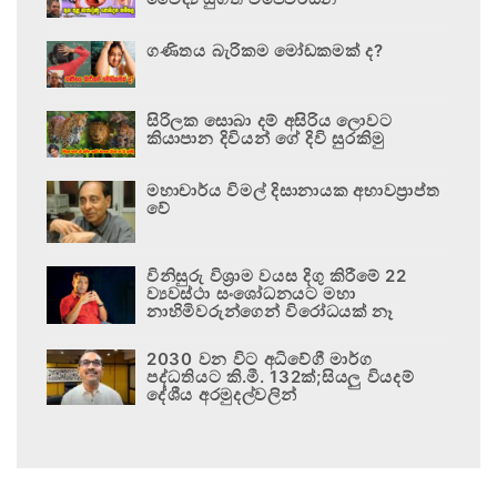
ගණිතය බැරිකම මෝඩකමක් ද?
සිරිලක සොබා දම් අසිරිය ලොවට
කියාපාන දිවියන් ගේ දිවි සුරකිමු
මහාචාර්ය විමල් දිසානායක අභාවප්‍රාප්ත
වේ
විනිසුරු විශ්‍රාම වයස දිගු කිරීමේ 22
ව්‍යවස්ථා සංශෝධනයට මහා
නාහිමිවරුන්ගෙන් විරෝධයක් නෑ
2030 වන විට අධිවේගී මාර්ග
පද්ධතියට කි.මී. 132ක්;සියලු වියදම්
දේශීය අරමුදල්වලින්