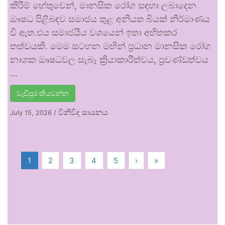
කිරීම් හේතුවෙන්, මානසික රෝග සඳහා ලබාදෙන
ඖෂධ පිළිබඳව සමාජය තුළ අනියත බියක් නිර්මාණය
වී ඇත.එය සමාජයීය වශයෙන් ඉතා අහිතකර
තත්වයකි. මෙම සටහන මඟින් ප්‍රධාන මානසික රෝග
නාශක ඖෂධවල සැබෑ ක්‍රියාකාරීත්වය, ප්‍රචණ්ඩත්වය
…
වැඩිපුර කියවන්න
විනිවිද සායනය
July 15, 2026
/
1
2
3
4
5
›
»