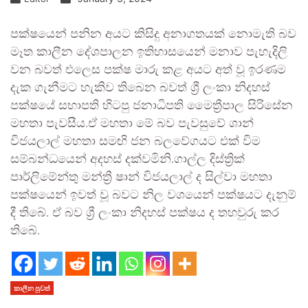
පක්ෂයෙන් පනින අයට කිසිදු අනාගතයක් නොමැති බව
මෑත කාලීන දේශපාලන ඉතිහාසයෙන් මනාව පැහැදිලි
වන බවත් එලෙස පක්ෂ මාරු කළ අයට අත් වූ ඉරණම
දැක ගැනීමට හැකිව තිබෙන බවත් ශ්‍රී ලංකා නිදහස්
පක්ෂයේ සභාපති හිටපු ජනාධිපති මෛත්‍රීපාල සිරිසේන
මහතා පැවසීය.ඒ මහතා මේ බව පැවසුවේ ශාන්
විජයලාල් මහතා සමඟි ජන බලවේගයට එක් විම
සම්බන්ධයෙන් අදහස් දක්වමිනි.ගාල්ල දිස්ත්‍රික්
පාර්ලිමේන්තු මන්ත්‍රී ෂාන් විජයලාල් ද සිල්වා මහතා
පක්ෂයෙන් ඉවත් වූ බවට නිල වශයෙන් පක්ෂයට දැනුම්
දී තිබේ. ඒ බව ශ්‍රී ලංකා නිදහස් පක්ෂය ද තහවුරු කර
තිබේ.
කාලීන පුවත්