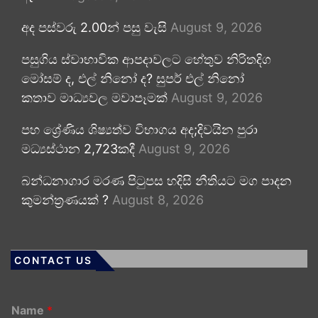
අද පස්වරු 2.00න් පසු වැසි
August 9, 2026
පසුගිය ස්වාභාවික ආපදාවලට හේතුව නිරිතදිග
මෝසම් ද, එල් නිනෝ ද? සුපර් එල් නිනෝ
කතාව මාධ්‍යවල මවාපෑමක්
August 9, 2026
පහ ශ්‍රේණිය ශිෂ්‍යත්ව විභාගය අද;දිවයින පුරා
මධ්‍යස්ථාන 2,723කදී
August 9, 2026
බන්ධනාගාර මරණ පිටුපස හදිසි නීතියට මග පාදන
කුමන්ත්‍රණයක් ?
August 8, 2026
CONTACT US
Name
*