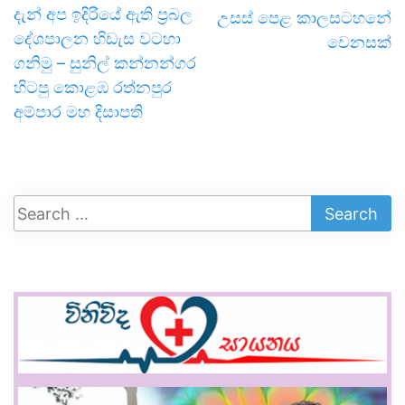
දැන් අප ඉදිරියේ ඇති ප්‍රබල
උසස් පෙළ කාලසටහනේ
දේශපාලන හිඩැස වටහා
වෙනසක්
ගනිමු – සුනිල් කන්නන්ගර
හිටපු කොළඹ රත්නපුර
අම්පාර මහ දිසාපති