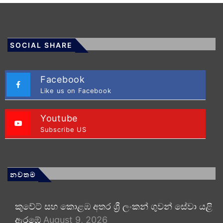
SOCIAL SHARE
Facebook
Like us on Facebook
Youtube
Subscribe US
නවතම
කුවේට් සහ කොළඹ අතර ශ්‍රී ලංකන් ගුවන් සේවා යළි
ඇරඹේ
August 9, 2026