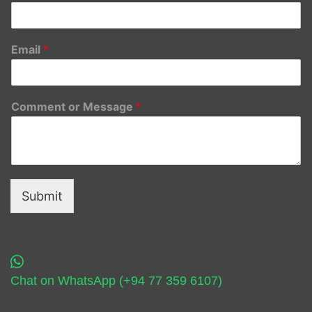
Email
*
Comment or Message
*
Submit
Chat on WhatsApp (+94 77 359 6107)