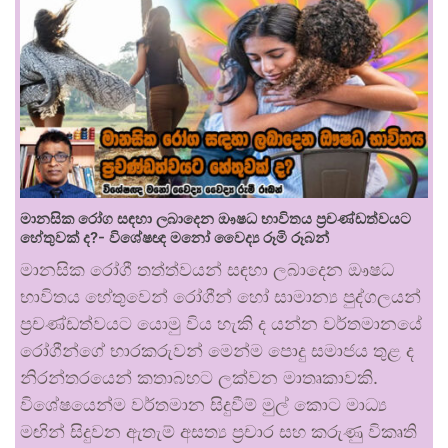
මානසික රෝග සඳහා ලබාදෙන ඖෂධ භාවිතය ප්‍රචණ්ඩත්වයට
හේතුවක් ද?- විශේෂඥ මනෝ වෛද්‍ය රූමි රූබන්
මානසික රෝගී තත්ත්වයන් සඳහා ලබාදෙන ඖෂධ
භාවිතය හේතුවෙන් රෝගීන් හෝ සාමාන්‍ය පුද්ගලයන්
ප්‍රචණ්ඩත්වයට යොමු විය හැකි ද යන්න වර්තමානයේ
රෝගීන්ගේ භාරකරුවන් මෙන්ම පොදු සමාජය තුළ ද
නිරන්තරයෙන් කතාබහට ලක්වන මාතෘකාවකි.
විශේෂයෙන්ම වර්තමාන සිදුවීම් මුල් කොට මාධ්‍ය
මඟින් සිදුවන ඇතැම් අසත්‍ය ප්‍රචාර සහ කරුණු විකෘති