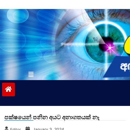
Skip
to
content
vinivida.lk
පක්ෂයෙන් පනින අයට අනාගතයක් නෑ
January 3, 2024
Editor