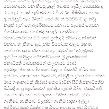
පිරිසක් කඩා වැදීමෙන් පසු ඔහු සැඟවී සිට ඇත.ඔහුගේ
සොහොයුරා වන හිටපු මුදල් අමාත්‍ය බැසිල් රාජපක්ෂ ද
රට හැර ගොස් ඇති බව ආරංචි මාර්ග බීබීසීයට පවසා
ඇත.ඔහුට පැය 24කට පෙර රටින් පිටවීම වැළැක්වූ
නමුත් දැන් ඔහු ඇමරිකාවට යන බව පැවසේ.මහජන
විරෝධතා මධ්‍යයේ බදාදා ඉල්ලා අස්වීමට
ජනාධිපතිවරයා මීට පෙර ප්‍රතිඥා දී තිබිණ.‘දැන් ඉවත්
වන්න, නැතිනම් දැවැන්ත විරෝධතාවලට මුහුණ
දෙන්න’දශක ගණනාවක් තුළ ඔවුන්ගේ දරුණුතම
ආර්ථික අර්බුදය සම්බන්ධයෙන් ශ්‍රී ලාංකිකයෝ
ජනාධිපති රාජපක්ෂගේ පාලනයට දොස්
පැවරූහ.ජනතාව දිනපතා විදුලිය විසන්ධි කිරීම සහ
ඉන්ධන, ආහාර සහ ඖෂධ වැනි මූලික ද්‍රව්‍ය හිඟය සමඟ
මාස ගණනාවක් තිස්සේ පොරබදමින් සිටිති.ජනාධිපතිව
සිටියදී නඩු පැවරීමෙන් මුක්තිය භුක්ති විඳින ඒකාධිපති
නායකයාට නව පරිපාලනය විසින් අත්අඩංගුවට
ගැනීමේ හැකියාව වළක්වා ගැනීම සඳහා ඉල්ලා
අස්වීමට පෙර විදේශගත වීමට අවශ්‍ය වූ බව විශ්වාස