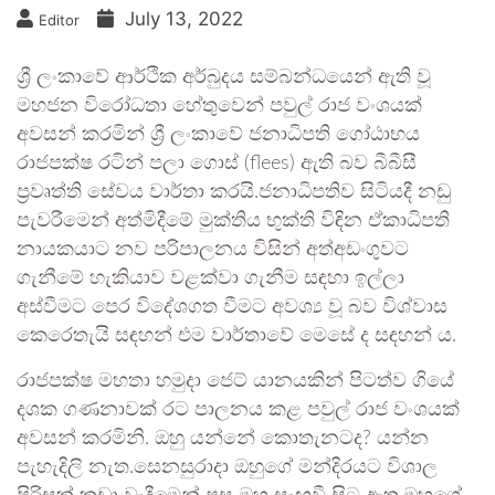
July 13, 2022
Editor
ශ්‍රී ලංකාවේ ආර්ථික අර්බුදය සම්බන්ධයෙන් ඇති වූ
මහජන විරෝධතා හේතුවෙන් පවුල් රාජ වංශයක්
අවසන් කරමින් ශ්‍රී ලංකාවේ ජනාධිපති ගෝඨාභය
රාජපක්ෂ රටින් පලා ගොස් (flees) ඇති බව බීබීසී
ප්‍රවෘත්ති සේවය වාර්තා කරයි.ජනාධිපතිව සිටියදී නඩු
පැවරීමෙන් අත්මිදීමේ මුක්තිය භුක්ති විඳින ඒකාධිපති
නායකයාට නව පරිපාලනය විසින් අත්අඩංගුවට
ගැනීමේ හැකියාව වළක්වා ගැනීම සඳහා ඉල්ලා
අස්වීමට පෙර විදේශගත වීමට අවශ්‍ය වූ බව විශ්වාස
කෙරෙතැයි සඳහන් එම වාර්තාවේ මෙසේ ද සඳහන් ය.
රාජපක්ෂ මහතා හමුදා ජෙට් යානයකින් පිටත්ව ගියේ
දශක ගණනාවක් රට පාලනය කළ පවුල් රාජ වංශයක්
අවසන් කරමිනි. ඔහු යන්නේ කොතැනටද? යන්න
පැහැදිලි නැත.සෙනසුරාදා ඔහුගේ මන්දිරයට විශාල