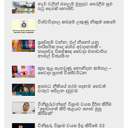
නැව් වලින් බහලුම් මුහුදට පෙරලීම සුළු
පටු දෙයක් නොවේ
විශ්වවිද්‍යාල කඩඉම් ලකුණු නිකුත් කෙරේ
ප්‍රවේසම් වන්න; එල් නිනෝ යනු
පාරිසරික හෘද රෝග අවදානමකි –
හෘදවේද විශේෂඥ වෛද්‍ය මහාචාර්ය
නාමල් විජයසිංහ
කුස තුළ සැඟවුණු නොනිදන කම්හල –
වෛද්‍ය සුගත් විජේවර්ධන
අපරාධ නීතියේ පරම පදනම හෙවත්
වරදට සරිලන දඬුවම
විනිසුරුවන්ගේ විශ්‍රාම වයස දීර්ඝ කිරීම
“දොවාගත් කිරි කළයට ගොම මුසු
කිරීමක්”
විනිසුරු විශ්‍රාම වයස දිගු කිරීමේ 22