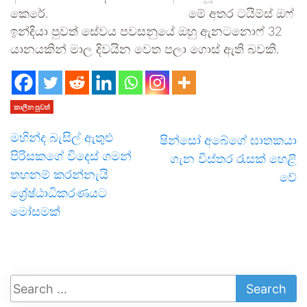
කෙරේ. මේ අතර ටයිම්ස් ඔෆ්
ඉන්දියා පුවත් සේවය පවසනුයේ ඔහු ඇනටනොෆ් 32
යානයකින් මාල දිවයින වෙත පලා ගොස් ඇති බවකි.
කාලීන පුවත්
මහින්ද බැසිල් ඇතුළු
ෂින්සෝ අබේගේ ඝාතකයා
පිරිසකගේ විදෙස් ගමන්
ගැන විස්තර රැසක් හෙළි
තහනම් කරන්නැයි
වේ
ශ්‍රේෂ්ඨාධිකරණයට
මෝසමක්