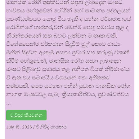
මානසික රෝගී තත්ත්වයන් සඳහා ලබාදෙන ඖෂධ
භාවිතය හේතුවෙන් රෝගීන් හෝ සාමාන්‍ය පුද්ගලයන්
ප්‍රචණ්ඩත්වයට යොමු විය හැකි ද යන්න වර්තමානයේ
රෝගීන්ගේ භාරකරුවන් මෙන්ම පොදු සමාජය තුළ ද
නිරන්තරයෙන් කතාබහට ලක්වන මාතෘකාවකි.
විශේෂයෙන්ම වර්තමාන සිදුවීම් මුල් කොට මාධ්‍ය
මඟින් සිදුවන ඇතැම් අසත්‍ය ප්‍රචාර සහ කරුණු විකෘති
කිරීම් හේතුවෙන්, මානසික රෝග සඳහා ලබාදෙන
ඖෂධ පිළිබඳව සමාජය තුළ අනියත බියක් නිර්මාණය
වී ඇත.එය සමාජයීය වශයෙන් ඉතා අහිතකර
තත්වයකි. මෙම සටහන මඟින් ප්‍රධාන මානසික රෝග
නාශක ඖෂධවල සැබෑ ක්‍රියාකාරීත්වය, ප්‍රචණ්ඩත්වය
…
වැඩිපුර කියවන්න
විනිවිද සායනය
July 15, 2026
/