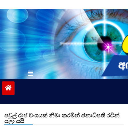
Skip
to
content
vinivida.lk
පවුල් රාජ වංශයක් නිමා කරමින් ජනාධිපති රටින්
පලා යයි