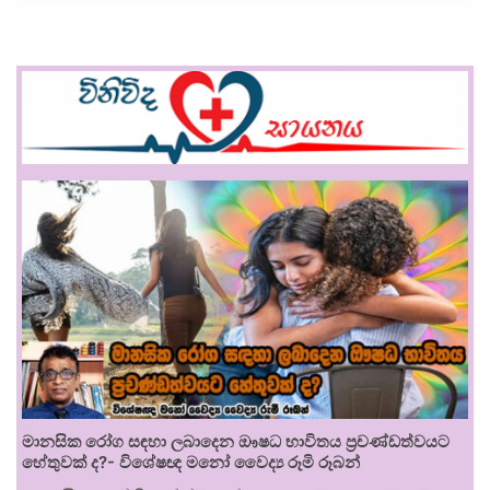
මානසික රෝග සඳහා ලබාදෙන ඖෂධ භාවිතය ප්‍රචණ්ඩත්වයට
හේතුවක් ද?- විශේෂඥ මනෝ වෛද්‍ය රූමි රූබන්