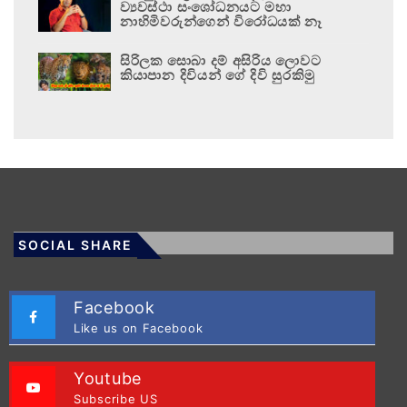
ව්‍යවස්ථා සංශෝධනයට මහා
නාහිමිවරුන්ගෙන් විරෝධයක් නෑ
සිරිලක සොබා දම් අසිරිය ලොවට
කියාපාන දිවියන් ගේ දිවි සුරකිමු
SOCIAL SHARE
Facebook
Like us on Facebook
Youtube
Subscribe US