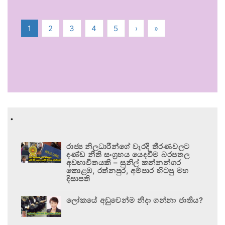
1
2
3
4
5
›
»
.
රාජ්‍ය නිලධාරීන්ගේ වැරදි තීරණවලට
දණ්ඩ නීති සංග්‍රහය යෙදවීම බරපතල
අවභාවිතයකි – සුනිල් කන්නන්ගර
කොළඹ, රත්නපුර, අම්පාර හිටපු මහ
දිසාපති
ලෝකයේ අඩුවෙන්ම නිදා ගන්නා ජාතිය?