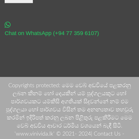
Chat on WhatsApp (+94 77 359 6107)
Copyrights protected: මෙම වෙබ් අඩවියේ පළකරනු
ලබන කිනම් හෝ දෙයකින් යම් පුද්ගලයකුට හෝ
පාර්ශවයකට යම්කිසි අගතියක් සිදුවන්නේ නම් එම
පුද්ගලයා හෝ පාර්ශවය විසින් තම අනන්‍යතාව තහවුරු
කරමින් ඉදිරිපත් කරනු ලබන පිළිතුරු පළකිරීමට මෙම
වෙබ් අඩවිය ආචාර ධර්මීය වශයෙන් බැඳී සිටී.
'www.vinivida.lk' © 2021- 2024| Contact Us -