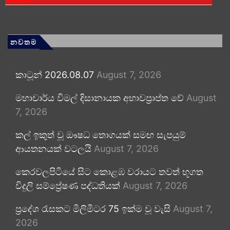
නවතම
කාටූන් 2026.08.07
August 7, 2026
මහාචාර්ය විමල් දිසානායක අභාවප්‍රාප්ත වේ
August
7, 2026
කල් ඉකුත් වූ ඖෂධ තොගයක් සමඟ සැපයුම්
ආයතනයක් වටලයි
August 7, 2026
කෙරවලපිටියේ සිට කොළඹ වරායට තවත් භූගත
විදුලි සම්ප්‍රේෂණ පද්ධතියක්
August 7, 2026
ප්‍රදේශ රැසකට මිලිමීටර 75 ඉක්ම වූ වැසි
August 7,
2026