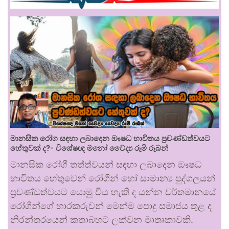
මානසික රෝග සඳහා ලබාදෙන ඖෂධ භාවිතය ප්‍රචණ්ඩත්වයට
හේතුවක් ද?- විශේෂඥ මනෝ වෛද්‍ය රූමි රූබන්
මානසික රෝගී තත්ත්වයන් සඳහා ලබාදෙන ඖෂධ
භාවිතය හේතුවෙන් රෝගීන් හෝ සාමාන්‍ය පුද්ගලයන්
ප්‍රචණ්ඩත්වයට යොමු විය හැකි ද යන්න වර්තමානයේ
රෝගීන්ගේ භාරකරුවන් මෙන්ම පොදු සමාජය තුළ ද
නිරන්තරයෙන් කතාබහට ලක්වන මාතෘකාවකි.