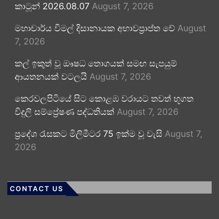
කාටූන් 2026.08.07
August 7, 2026
මහාචාර්ය විමල් දිසානායක අභාවප්‍රාප්ත වේ
August
7, 2026
කල් ඉකුත් වූ ඖෂධ තොගයක් සමඟ සැපයුම්
ආයතනයක් වටලයි
August 7, 2026
කෙරවලපිටියේ සිට කොළඹ වරායට තවත් භූගත
විදුලි සම්ප්‍රේෂණ පද්ධතියක්
August 7, 2026
ප්‍රදේශ රැසකට මිලිමීටර 75 ඉක්ම වූ වැසි
August 7,
2026
CONTACT US