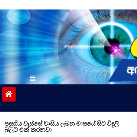
Skip
to
content
vinivida.lk
පසුගිය වැස්සේ වාසිය ලබන මාසයේ සිට විදුලි
බිලට එක් කරනවා