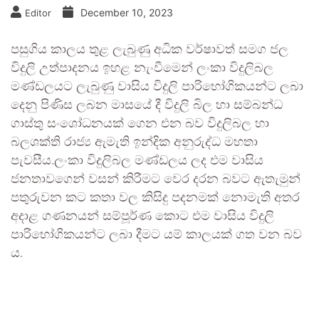
December 10, 2023
Editor
පසුගිය කාලය තුළ ලැබුණු අධික වර්ෂාවත් සමග ජල
විදුලි උත්පාදනය ඉහළ නැංවීමෙන් ලංකා විදුලිබල
මණ්ඩලයට ලැබුණු වාසිය විදුලි පාරිභෝගිකයන්ට ලබා
දෙනු පිණිස ලබන මාසයේ දී විදුලි බිල හා සම්බන්ධ
ගාස්තු සංශෝධනයක් ගෙන එන බව විදුලිබල හා
බලශක්ති රාජ්‍ය ඇමැති ඉන්දික අනුරුද්ධ මහතා
පැවසීය.ලංකා විදුලිබල මණ්ඩලය ලද එම වාසිය
ජනතාවගෙන් වසන් කිරීමට වෙර දරන බවට ඇතැමුන්
පතුරුවන කට කතා වල කිසිදු පදනමක් නොමැති අතර
අදාළ ගණනයන් සම්පූර්ණ කොට එම වාසිය විදුලි
පාරිභෝගිකයන්ට ලබා දීමට යම් කාලයක් ගත වන බව
ය.