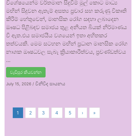
විශේෂයෙන්ම වර්තමාන සිදුවීම් මුල් කොට මාධ්‍ය
මඟින් සිදුවන ඇතැම් අසත්‍ය ප්‍රචාර සහ කරුණු විකෘති
කිරීම් හේතුවෙන්, මානසික රෝග සඳහා ලබාදෙන
ඖෂධ පිළිබඳව සමාජය තුළ අනියත බියක් නිර්මාණය
වී ඇත.එය සමාජයීය වශයෙන් ඉතා අහිතකර
තත්වයකි. මෙම සටහන මඟින් ප්‍රධාන මානසික රෝග
නාශක ඖෂධවල සැබෑ ක්‍රියාකාරීත්වය, ප්‍රචණ්ඩත්වය
…
වැඩිපුර කියවන්න
විනිවිද සායනය
July 15, 2026
/
1
2
3
4
5
›
»