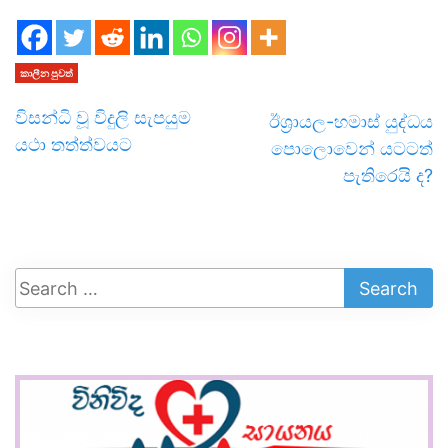
කාලීන පුවත්
විසන්ධි වූ විදුලි සැපයුම
ඊශ්‍රායල-හමාස් යුද්ධය
යථා තත්ත්වයට
පොලොවෙන් යටටත්
පැතිරෙයි ද?