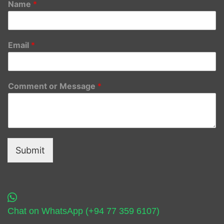
Name
*
Email
*
Comment or Message
*
Submit
Chat on WhatsApp (+94 77 359 6107)