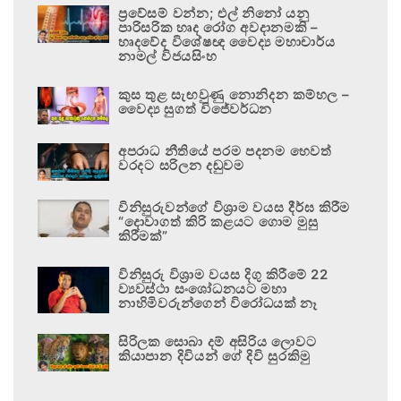
ප්‍රවේසම් වන්න; එල් නිනෝ යනු
පාරිසරික හෘද රෝග අවදානමකි –
හෘදවේද විශේෂඥ වෛද්‍ය මහාචාර්ය
නාමල් විජයසිංහ
කුස තුළ සැඟවුණු නොනිදන කම්හල –
වෛද්‍ය සුගත් විජේවර්ධන
අපරාධ නීතියේ පරම පදනම හෙවත්
වරදට සරිලන දඬුවම
විනිසුරුවන්ගේ විශ්‍රාම වයස දීර්ඝ කිරීම
“දොවාගත් කිරි කළයට ගොම මුසු
කිරීමක්”
විනිසුරු විශ්‍රාම වයස දිගු කිරීමේ 22
ව්‍යවස්ථා සංශෝධනයට මහා
නාහිමිවරුන්ගෙන් විරෝධයක් නෑ
සිරිලක සොබා දම් අසිරිය ලොවට
කියාපාන දිවියන් ගේ දිවි සුරකිමු