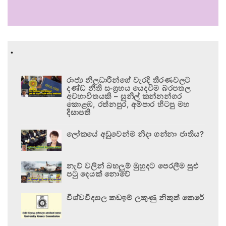
.
රාජ්‍ය නිලධාරීන්ගේ වැරදි තීරණවලට
දණ්ඩ නීති සංග්‍රහය යෙදවීම බරපතල
අවභාවිතයකි – සුනිල් කන්නන්ගර
කොළඹ, රත්නපුර, අම්පාර හිටපු මහ
දිසාපති
ලෝකයේ අඩුවෙන්ම නිදා ගන්නා ජාතිය?
නැව් වලින් බහලුම් මුහුදට පෙරලීම සුළු
පටු දෙයක් නොවේ
විශ්වවිද්‍යාල කඩඉම් ලකුණු නිකුත් කෙරේ