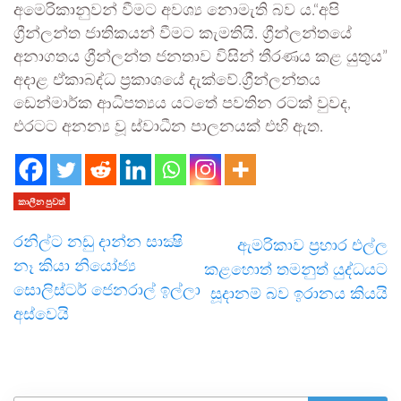
අමෙරිකානුවන් වීමට අවශ්‍ය නොමැති බව ය.“අපි
ග්‍රීන්ලන්ත ජාතිකයන් වීමට කැමතියි. ග්‍රීන්ලන්තයේ
අනාගතය ග්‍රීන්ලන්ත ජනතාව විසින් තීරණය කළ යුතුය”
අදාළ ඒකාබද්ධ ප්‍රකාශයේ දැක්වේ.ග්‍රීන්ලන්තය
ඩෙන්මාර්ක ආධිපත්‍යය යටතේ පවතින රටක් වුවද,
එරටට අනන්‍ය වූ ස්වාධීන පාලනයක් එහි ඇත.
කාලීන පුවත්
රනිල්ට නඩු දාන්න සාක්‍ෂි
ඇමරිකාව ප්‍රහාර එල්ල
නෑ කියා නියෝජ්‍ය
කළහොත් තමනුත් යුද්ධයට
සොලිස්ටර් ජෙනරාල් ඉල්ලා
සූදානම් බව ඉරානය කියයි
අස්වෙයි