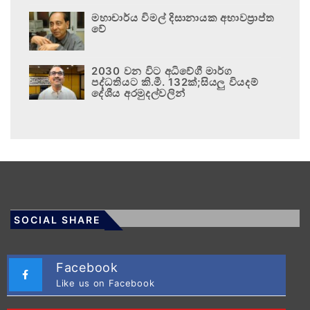
මහාචාර්ය විමල් දිසානායක අභාවප්‍රාප්ත
වේ
2030 වන විට අධිවේගී මාර්ග
පද්ධතියට කි.මී. 132ක්;සියලු වියදම්
දේශීය අරමුදල්වලින්
SOCIAL SHARE
Facebook
Like us on Facebook