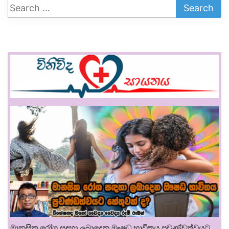
මානසික රෝග සඳහා ලබාදෙන ඖෂධ භාවිතය ප්‍රචණ්ඩත්වයට