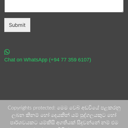
Submit
Chat on WhatsApp (+94 77 359 6107)
Copyrights protected: මෙම වෙබ් අඩවියේ පළකරනු
ලබන කිනම් හෝ දෙයකින් යම් පුද්ගලයකුට හෝ
පාර්ශවයකට යම්කිසි අගතියක් සිදුවන්නේ නම් එම