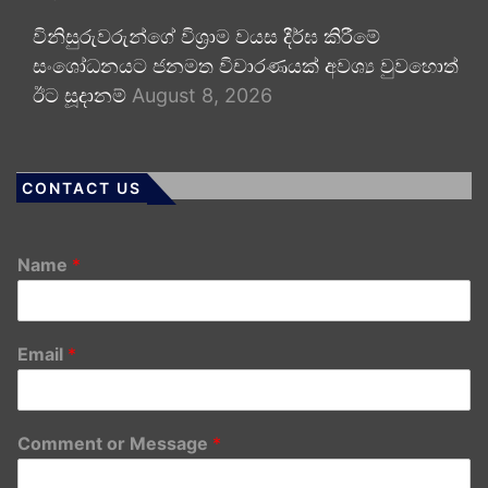
විනිසුරුවරුන්ගේ විශ්‍රාම වයස දීර්ඝ කිරීමේ
සංශෝධනයට ජනමත විචාරණයක් අවශ්‍ය වුවහොත්
ඊට සූදානම්
August 8, 2026
CONTACT US
Name
*
Email
*
Comment or Message
*