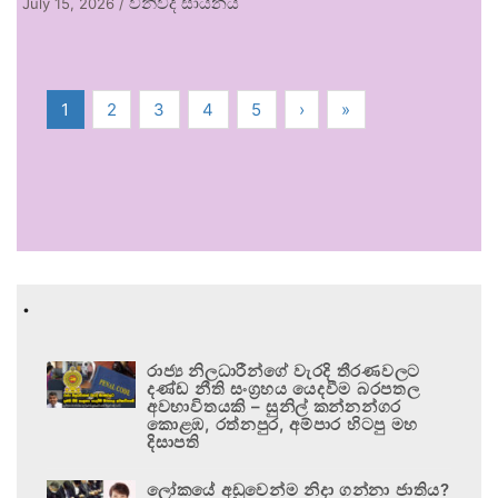
විනිවිද සායනය
July 15, 2026
/
1
2
3
4
5
›
»
.
රාජ්‍ය නිලධාරීන්ගේ වැරදි තීරණවලට
දණ්ඩ නීති සංග්‍රහය යෙදවීම බරපතල
අවභාවිතයකි – සුනිල් කන්නන්ගර
කොළඹ, රත්නපුර, අම්පාර හිටපු මහ
දිසාපති
ලෝකයේ අඩුවෙන්ම නිදා ගන්නා ජාතිය?