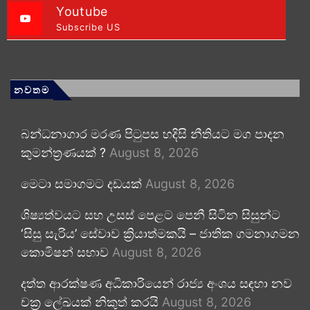
Youtube
Subscribe US
නවතම
බන්ධනාගාර මරණ පිටුපස හදිසි නීතියට මග පාදන
කුමන්ත්‍රණයක් ?
August 8, 2026
මෙටා සමාගමට දඩයක්
August 8, 2026
ශිෂ්‍යත්වයට සහ උසස් පෙළට පෙනී සිටින සිසුන්ට
‘සිසු සැරිය’ සේවාව ක්‍රියාත්මකයි – ජාතික ගමනාගමන
කොමිෂන් සභාව
August 8, 2026
දත්ත ආරක්ෂණ අධිකාරියෙන් රාජ්‍ය අංශය සඳහා නව
චක්‍ර ලේඛයක් නිකුත් කරයි
August 8, 2026