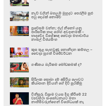
නැව් වලින් බහලුම් මුහුදට පෙරලීම සුළු
පටු දෙයක් නොවේ
ප්‍රවේසම් වන්න; එල් නිනෝ යනු
පාරිසරික හෘද රෝග අවදානමකි –
හෘදවේද විශේෂඥ වෛද්‍ය මහාචාර්ය
නාමල් විජයසිංහ
කුස තුළ සැඟවුණු නොනිදන කම්හල –
වෛද්‍ය සුගත් විජේවර්ධන
ගණිතය බැරිකම මෝඩකමක් ද?
සිරිලක සොබා දම් අසිරිය ලොවට
කියාපාන දිවියන් ගේ දිවි සුරකිමු
විනිසුරු විශ්‍රාම වයස දිගු කිරීමේ 22
ව්‍යවස්ථා සංශෝධනයට මහා
නාහිමිවරුන්ගෙන් විරෝධයක් නෑ