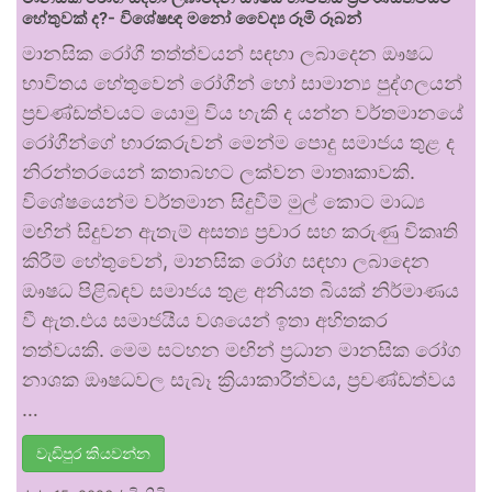
හේතුවක් ද?- විශේෂඥ මනෝ වෛද්‍ය රූමි රූබන්
මානසික රෝගී තත්ත්වයන් සඳහා ලබාදෙන ඖෂධ
භාවිතය හේතුවෙන් රෝගීන් හෝ සාමාන්‍ය පුද්ගලයන්
ප්‍රචණ්ඩත්වයට යොමු විය හැකි ද යන්න වර්තමානයේ
රෝගීන්ගේ භාරකරුවන් මෙන්ම පොදු සමාජය තුළ ද
නිරන්තරයෙන් කතාබහට ලක්වන මාතෘකාවකි.
විශේෂයෙන්ම වර්තමාන සිදුවීම් මුල් කොට මාධ්‍ය
මඟින් සිදුවන ඇතැම් අසත්‍ය ප්‍රචාර සහ කරුණු විකෘති
කිරීම් හේතුවෙන්, මානසික රෝග සඳහා ලබාදෙන
ඖෂධ පිළිබඳව සමාජය තුළ අනියත බියක් නිර්මාණය
වී ඇත.එය සමාජයීය වශයෙන් ඉතා අහිතකර
තත්වයකි. මෙම සටහන මඟින් ප්‍රධාන මානසික රෝග
නාශක ඖෂධවල සැබෑ ක්‍රියාකාරීත්වය, ප්‍රචණ්ඩත්වය
…
වැඩිපුර කියවන්න