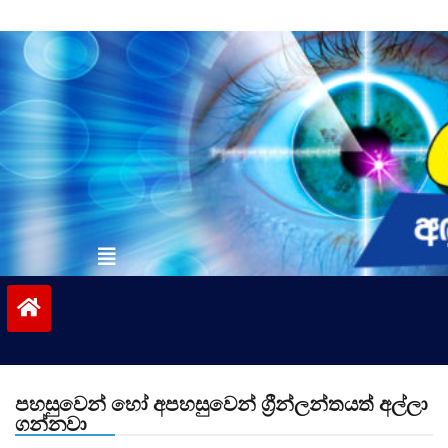
Skip
to
content
vinivida.lk
පහසුවෙන් හෝ අපහසුවෙන් ග්‍රීන්ලන්තයත් අල්ලා
ගන්නවා