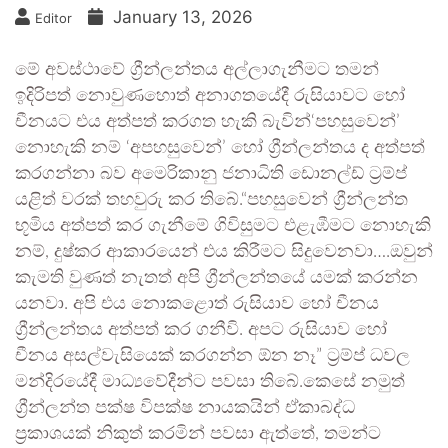
January 13, 2026
Editor
මේ අවස්ථාවේ ග්‍රීන්ලන්තය අල්ලාගැනීමට තමන්
ඉදිරිපත් නොවුණහොත් අනාගතයේදී රුසියාවට හෝ
චීනයට එය අත්පත් කරගත හැකි බැවින්‘පහසුවෙන්’
නොහැකි නම් ‘අපහසුවෙන්’ හෝ ග්‍රීන්ලන්තය ද අත්පත්
කරගන්නා බව අමෙරිකානු ජනාධිති ඩොනල්ඩ් ට්‍රම්ප්
යළිත් වරක් තහවුරු කර තිබේ.“පහසුවෙන් ග්‍රීන්ලන්ත
භූමිය අත්පත් කර ගැනීමේ ගිවිසුමට එළැඹීමට නොහැකි
නම්, දුෂ්කර ආකාරයෙන් එය කිරීමට සිදුවෙනවා….ඔවුන්
කැමති වුණත් නැතත් අපි ග්‍රීන්ලන්තයේ යමක් කරන්න
යනවා. අපි එය නොකළොත් රුසියාව හෝ චීනය
ග්‍රීන්ලන්තය අත්පත් කර ගනීවි. අපට රුසියාව හෝ
චීනය අසල්වැසියෙක් කරගන්න ඕන නෑ” ට්‍රම්ප් ධවල
මන්දිරයේදී මාධ්‍යවේදීන්ට පවසා තිබේ.කෙසේ නමුත්
ග්‍රීන්ලන්ත පක්ෂ විපක්ෂ නායකයින් ඒකාබද්ධ
ප්‍රකාශයක් නිකුත් කරමින් පවසා ඇත්තේ, තමන්ට