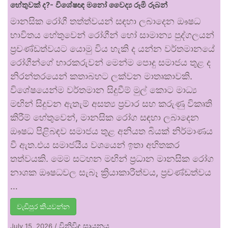
හේතුවක් ද?- විශේෂඥ මනෝ වෛද්‍ය රූමි රූබන්
මානසික රෝගී තත්ත්වයන් සඳහා ලබාදෙන ඖෂධ
භාවිතය හේතුවෙන් රෝගීන් හෝ සාමාන්‍ය පුද්ගලයන්
ප්‍රචණ්ඩත්වයට යොමු විය හැකි ද යන්න වර්තමානයේ
රෝගීන්ගේ භාරකරුවන් මෙන්ම පොදු සමාජය තුළ ද
නිරන්තරයෙන් කතාබහට ලක්වන මාතෘකාවකි.
විශේෂයෙන්ම වර්තමාන සිදුවීම් මුල් කොට මාධ්‍ය
මඟින් සිදුවන ඇතැම් අසත්‍ය ප්‍රචාර සහ කරුණු විකෘති
කිරීම් හේතුවෙන්, මානසික රෝග සඳහා ලබාදෙන
ඖෂධ පිළිබඳව සමාජය තුළ අනියත බියක් නිර්මාණය
වී ඇත.එය සමාජයීය වශයෙන් ඉතා අහිතකර
තත්වයකි. මෙම සටහන මඟින් ප්‍රධාන මානසික රෝග
නාශක ඖෂධවල සැබෑ ක්‍රියාකාරීත්වය, ප්‍රචණ්ඩත්වය
…
වැඩිපුර කියවන්න
විනිවිද සායනය
July 15, 2026
/