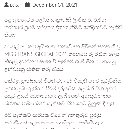
December 31, 2021
Editor
පළමු වතාවට ලෝක සංක්‍රාන්ති ලිංගික රූ රැජින
තරඟයේ ප්‍රථම ස්ථානය දිනාගැනීමට ඉන්දියාවට හැකිව
තිබේ.
රටවල් 50 කට අධික තරඟකාරියන් පිරිසක් සහභාගි වූ
MISS TRANS GLOBAL 2021 තරඟයේ රූ රැජින ලෙස
කිරුළ දරන්නට සමත් වී ඇත්තේ ශෘති සිතාරා නම් වූ
ඉන්දියානු ජාතික තරුණියයි.
කේරළ ප්‍රාන්තයේ ජීවත් වන 25 වියැති මෙම සුරූපිනිය,
උපත ලබා ඇත්තේ පිරිමි දරුවෙකු ලෙසින් වන අතර,
පසුව උසස් අධ්‍යාපනය ද ලැබීමෙන් අනතුරුව තම
සිහිනය හඹා යමින් සැත්කම් කීපයකට මුහුණ දී ඇත.
එම සැත්කම් සාර්ථක වීමෙන් අනතුරුව සුරූපි
තරුණියක් ලෙස සමාජය අභිමුවට පැමිණි ඇය,