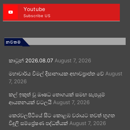
Youtube
Subscribe US
නවතම
කාටූන් 2026.08.07
August 7, 2026
මහාචාර්ය විමල් දිසානායක අභාවප්‍රාප්ත වේ
August
7, 2026
කල් ඉකුත් වූ ඖෂධ තොගයක් සමඟ සැපයුම්
ආයතනයක් වටලයි
August 7, 2026
කෙරවලපිටියේ සිට කොළඹ වරායට තවත් භූගත
විදුලි සම්ප්‍රේෂණ පද්ධතියක්
August 7, 2026