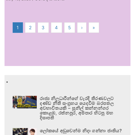
1
2
3
4
5
›
»
.
රාජ්‍ය නිලධාරීන්ගේ වැරදි තීරණවලට
දණ්ඩ නීති සංග්‍රහය යෙදවීම බරපතල
අවභාවිතයකි – සුනිල් කන්නන්ගර
කොළඹ, රත්නපුර, අම්පාර හිටපු මහ
දිසාපති
ලෝකයේ අඩුවෙන්ම නිදා ගන්නා ජාතිය?