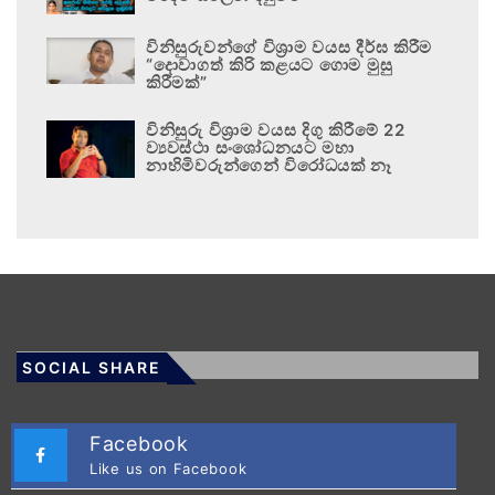
විනිසුරුවන්ගේ විශ්‍රාම වයස දීර්ඝ කිරීම
“දොවාගත් කිරි කළයට ගොම මුසු
කිරීමක්”
විනිසුරු විශ්‍රාම වයස දිගු කිරීමේ 22
ව්‍යවස්ථා සංශෝධනයට මහා
නාහිමිවරුන්ගෙන් විරෝධයක් නෑ
SOCIAL SHARE
Facebook
Like us on Facebook