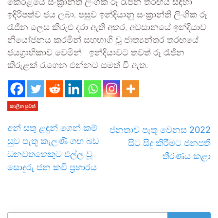
කේරළයේ සංක්‍රාන්ති ලිංගික රූ රැජින තරඟය සඳහා
ඉදිරිපත්ව ජය ලබා, පසුව ඉන්දියානු සංක්‍රාන්ති ලිංගික රූ
රැජින ලෙස කිරුළු දරා ඇති අතර, අවසානයේ ඉන්දියාව
නියෝජනය කරමින් සහභාගි වූ ජාත්‍යන්තර තරඟයේ
ජයග්‍රාහිකාව වෙමින් ඉන්දියාවට තවත් රූ රැජින
කිරුළක් රැගෙන එන්නට සමත් වී ඇත.
කාලීන පුවත්
අන් සතු ළඳුන් ගෙන් කම්
ජනතාව පැතූ වෙනස 2022
සුව පැතූ කැලණි ගඟ බඩ
සිට සිදු කිරීමට ජනපති
ධනවතතෙකුට එල්ල වූ
තීරණය කළා
සොඳුරු ජන කවි ප්‍රහාරය