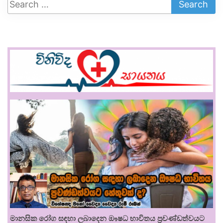
මානසික රෝග සඳහා ලබාදෙන ඖෂධ භාවිතය ප්‍රචණ්ඩත්වයට