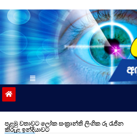
Skip
to
content
vinivida.lk
පළමු වතාවට ලෝක සංක්‍රාන්ති ලිංගික රූ රැජින
කිරුළ ඉන්දියාවට