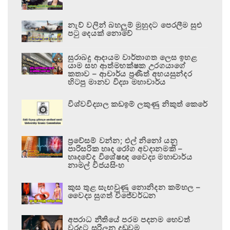
නැව් වලින් බහලුම් මුහුදට පෙරලීම සුළු
පටු දෙයක් නොවේ
සුරාබදු ආදායම වාර්තාගත ලෙස ඉහළ
යාම සහ ආත්මභක්ෂක උරගයාගේ
කතාව – ආචාර්ය ප්‍රණීත් අභයසුන්දර
හිටපු මානව විද්‍යා මහාචාර්ය
විශ්වවිද්‍යාල කඩඉම් ලකුණු නිකුත් කෙරේ
ප්‍රවේසම් වන්න; එල් නිනෝ යනු
පාරිසරික හෘද රෝග අවදානමකි –
හෘදවේද විශේෂඥ වෛද්‍ය මහාචාර්ය
නාමල් විජයසිංහ
කුස තුළ සැඟවුණු නොනිදන කම්හල –
වෛද්‍ය සුගත් විජේවර්ධන
අපරාධ නීතියේ පරම පදනම හෙවත්
වරදට සරිලන දඬුවම