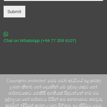
Submit
Chat on WhatsApp (+94 77 359 6107)
Copyrights protected: මෙම වෙබ් අඩවියේ පළකරනු
ලබන කිනම් හෝ දෙයකින් යම් පුද්ගලයකුට හෝ
පාර්ශවයකට යම්කිසි අගතියක් සිදුවන්නේ නම් එම
පුද්ගලයා හෝ පාර්ශවය විසින් තම අනන්‍යතාව තහවුරු
කරමින් ඉදිරිපත් කරනු ලබන පිළිතුරු පළකිරීමට මෙම