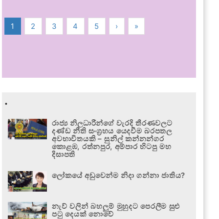
1
2
3
4
5
›
»
.
රාජ්‍ය නිලධාරීන්ගේ වැරදි තීරණවලට
දණ්ඩ නීති සංග්‍රහය යෙදවීම බරපතල
අවභාවිතයකි – සුනිල් කන්නන්ගර
කොළඹ, රත්නපුර, අම්පාර හිටපු මහ
දිසාපති
ලෝකයේ අඩුවෙන්ම නිදා ගන්නා ජාතිය?
නැව් වලින් බහලුම් මුහුදට පෙරලීම සුළු
පටු දෙයක් නොවේ