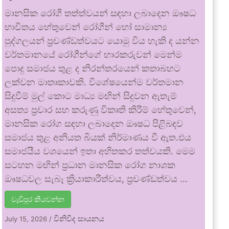
මානසික රෝගී තත්ත්වයන් සඳහා ලබාදෙන ඖෂධ
භාවිතය හේතුවෙන් රෝගීන් හෝ සාමාන්‍ය
පුද්ගලයන් ප්‍රචණ්ඩත්වයට යොමු විය හැකි ද යන්න
වර්තමානයේ රෝගීන්ගේ භාරකරුවන් මෙන්ම
පොදු සමාජය තුළ ද නිරන්තරයෙන් කතාබහට
ලක්වන මාතෘකාවකි. විශේෂයෙන්ම වර්තමාන
සිදුවීම් මුල් කොට මාධ්‍ය මඟින් සිදුවන ඇතැම්
අසත්‍ය ප්‍රචාර සහ කරුණු විකෘති කිරීම් හේතුවෙන්,
මානසික රෝග සඳහා ලබාදෙන ඖෂධ පිළිබඳව
සමාජය තුළ අනියත බියක් නිර්මාණය වී ඇත.එය
සමාජයීය වශයෙන් ඉතා අහිතකර තත්වයකි. මෙම
සටහන මඟින් ප්‍රධාන මානසික රෝග නාශක
ඖෂධවල සැබෑ ක්‍රියාකාරීත්වය, ප්‍රචණ්ඩත්වය …
වැඩිපුර කියවන්න
විනිවිද සායනය
July 15, 2026
/