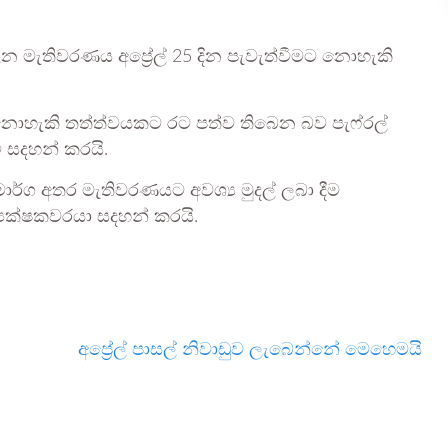
 මැතිවරණය අප්‍රේල් 25 දින පැවැත්වීමට නොහැකි
 නොහැකි තත්ත්වයකට රට පත්ව තිබෙන බව පැෆ්රල්
 සදහන් කරයි.
මාර්ග අතර මැතිවරණයට අවශ්‍ය මුදල් ලබා දීම
ධ්‍යක්ෂකවරයා සදහන් කරයි.
අප්‍රේල් පාසල් නිවාඩුව ලැබෙන්නේ මෙහෙමයි