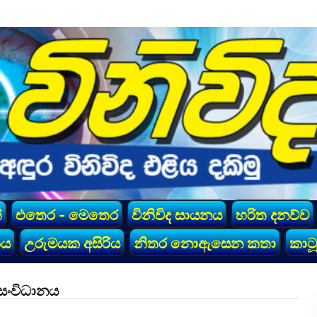
්
එතෙර - මෙතෙර
විනිවිද සායනය
හරිත දනව්ව
කය
උරුමයක අසිරිය
නිතර නොඇසෙන කතා
කාටූ
 සංවිධානය