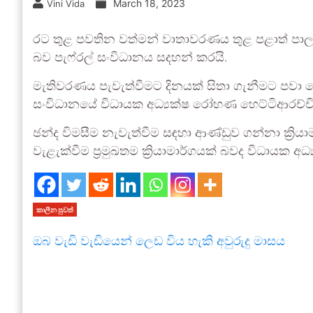
March 18, 2023
Vini Vida
රට තුළ පවතින වත්මන් වාතාවරණය තුළ පළාත් පාලන
බව පැෆ්රල් සංවිධානය සදහන් කරයි.
මැතිවරණය පැවැත්වීමට දිනයක් සිතා ගැනීමට පවා
සංවිධානයේ විධායක අධ්‍යක්ෂ රෝහණ හෙට්ටිආරච්චි
ඡන්ද විමසීම නැවැත්වීම සඳහා ආණ්ඩුව ගන්නා ක්‍රියා
වැළැක්වීම ප්‍රමුඛතම ක්‍රියාමාර්ගයක් බවද විධායක අ
කාලීන පුවත්
ඔබ වැඩි වැඩියෙන් ලෙඩ විය හැකි අවුරුදු මාසය