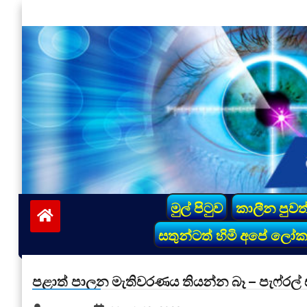
Skip
to
content
vinivida.lk
මුල් පිටුව
කාලීන පුවත
සතුන්ටත් හිමි අපේ ලෝ
පළාත් පාලන මැතිවරණය තියන්න බෑ – පැෆ්රල්