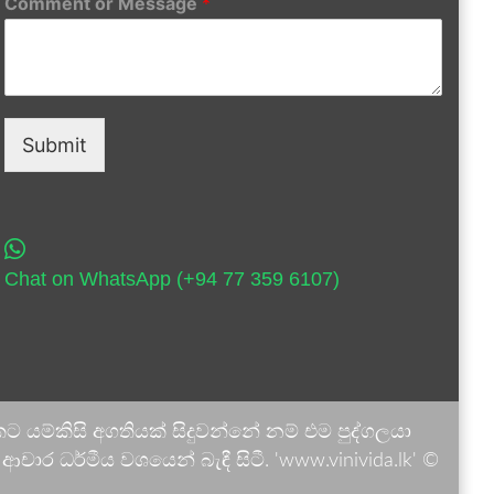
Comment or Message
*
Submit
Chat on WhatsApp (+94 77 359 6107)
 යම්කිසි අගතියක් සිදුවන්නේ නම් එම පුද්ගලයා
ාර ධර්මීය වශයෙන් බැඳී සිටී. 'www.vinivida.lk' ©