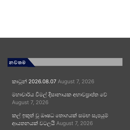
නවතම
කාටූන් 2026.08.07
August 7, 2026
මහාචාර්ය විමල් දිසානායක අභාවප්‍රාප්ත වේ
August 7, 2026
කල් ඉකුත් වූ ඖෂධ තොගයක් සමඟ සැපයුම්
ආයතනයක් වටලයි
August 7, 2026