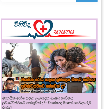
මානසික රෝග සඳහා ලබාදෙන ඖෂධ භාවිතය
ප්‍රචණ්ඩත්වයට හේතුවක් ද?- විශේෂඥ මනෝ වෛද්‍ය රූමි
රූබන්