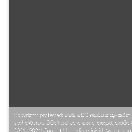
Copyrights protected: මෙම වෙබ් අඩවියේ පළකරනු
හෝ පාර්ශවය විසින් තම අනන්‍යතාව තහවුරු කරමින් ඉ
2021- 2024| Contact Us - editor.vinivida@gmail.com