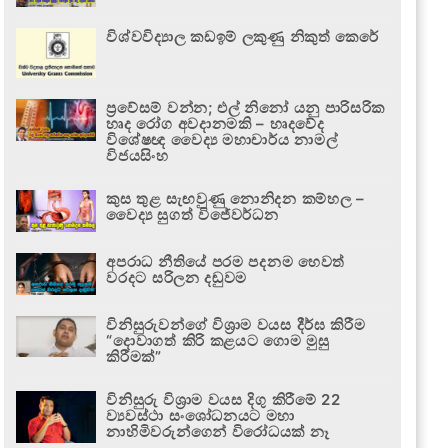
විශ්වවිද්‍යාල කඩඉම් ලකුණු නිකුත් කෙරේ
ප්‍රවේසම් වන්න; එල් නිනෝ යනු පාරිසරික
හෘද රෝග අවදානමකි – හෘදවේද
විශේෂඥ වෛද්‍ය මහාචාර්ය නාමල්
විජයසිංහ
කුස තුළ සැඟවුණු නොනිදන කම්හල –
වෛද්‍ය සුගත් විජේවර්ධන
අපරාධ නීතියේ පරම පදනම හෙවත්
වරදට සරිලන දඬුවම
විනිසුරුවන්ගේ විශ්‍රාම වයස දීර්ඝ කිරීම
“දොවාගත් කිරි කළයට ගොම මුසු
කිරීමක්”
විනිසුරු විශ්‍රාම වයස දිගු කිරීමේ 22
ව්‍යවස්ථා සංශෝධනයට මහා
නාහිමිවරුන්ගෙන් විරෝධයක් නෑ