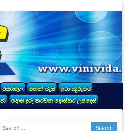
රසගඟුල
පහන් ටැඹ
ඉරා අදුරුපට
න්
දොස් දුරු කරවන දොස්තර උපදෙස්