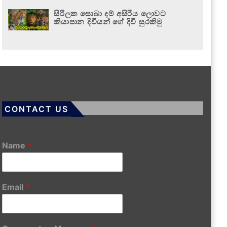
සිරිලක සොබා දම් අසිරිය ලොවට
කියාපාන දිවියන් ගේ දිවි සුරකිමු
CONTACT US
Name
*
Email
*