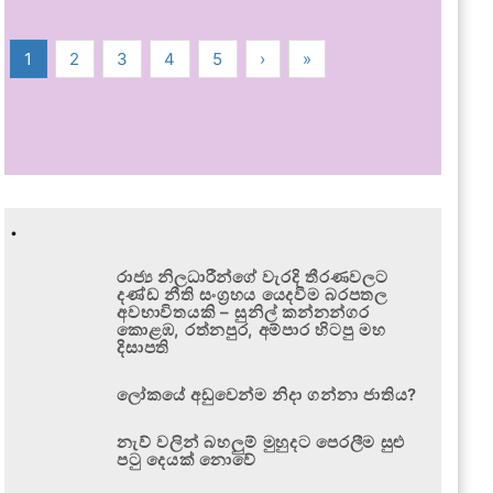
1
2
3
4
5
›
»
.
රාජ්‍ය නිලධාරීන්ගේ වැරදි තීරණවලට
දණ්ඩ නීති සංග්‍රහය යෙදවීම බරපතල
අවභාවිතයකි – සුනිල් කන්නන්ගර
කොළඹ, රත්නපුර, අම්පාර හිටපු මහ
දිසාපති
ලෝකයේ අඩුවෙන්ම නිදා ගන්නා ජාතිය?
නැව් වලින් බහලුම් මුහුදට පෙරලීම සුළු
පටු දෙයක් නොවේ