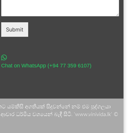
Submit
Chat on WhatsApp (+94 77 359 6107)
 යම්කිසි අගතියක් සිදුවන්නේ නම් එම පුද්ගලයා
ාර ධර්මීය වශයෙන් බැඳී සිටී. 'www.vinivida.lk' ©