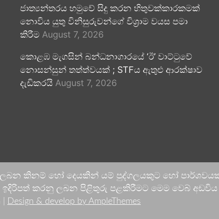
ජාත්‍යන්තරය හමුවේ සිදු කරන හිතුවක්කාරකමක්
නොවිය යුතු විනිසුරුවන්ගේ විශ්‍රාම වයස පමා
කිරීම
August 7, 2026
කොළඹ මැගසින් බන්ධනාගාරයේ ‘ඊ’ වාට්ටුවේ
නොසන්සුන් තත්ත්වයක් ; STFය ඇතුළු ආරක්ෂාව
දැඩිකරයි
August 7, 2026
 ලබන කිනම් හෝ දෙයකින් යම් පුද්ගලයකුට හෝ පාර්ශවයකට
දිරිපත් කරනු ලබන පිළිතුරු පළකිරීමට මෙම වෙබ් අඩවිය ආච
 |
Design & develop by AmpleThemes