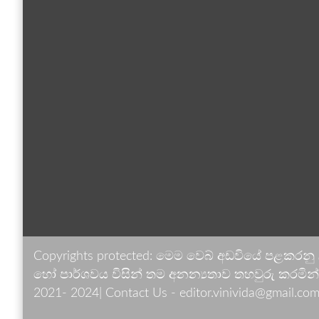
Copyrights protected: මෙම වෙබ් අඩවියේ පළකරනු
හෝ පාර්ශවය විසින් තම අනන්‍යතාව තහවුරු කරමින් ඉ
2021- 2024| Contact Us - editor.vinivida@gmail.com