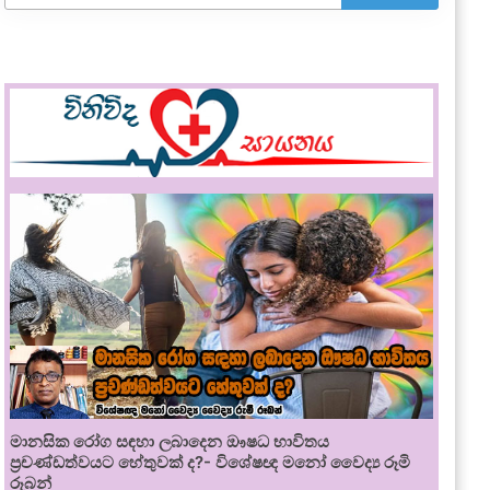
මානසික රෝග සඳහා ලබාදෙන ඖෂධ භාවිතය
ප්‍රචණ්ඩත්වයට හේතුවක් ද?- විශේෂඥ මනෝ වෛද්‍ය රූමි
රූබන්