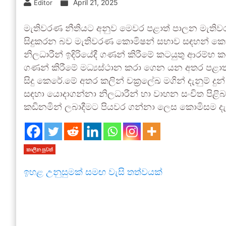
April 21, 2025
Editor
මැතිවරණ නීතියට අනුව මෙවර පළාත් පාලන මැතිවර
සිදුකරන බව මැතිවරණ කොමිෂන් සභාව සඳහන් කොට 
නිලධාරීන් ඉදිරියේදී ගණන් කිරීමේ කටයුතු ආරම්භ 
ගණන් කිරීමේ මධ්‍යස්ථාන කරා ගෙන යන අතර පළාත් 
සිදු කෙරේ.මේ අතර කලින් චක්‍රලේඛ මගින් දැනුම් 
සඳහා යොදාගන්නා නිලධාරීන් හා වාහන සංචිත පිළිබ
කඩිනමින් ලබාදීමට පියවර ගන්නා ලෙස කොමිසම දැනු
කාලීන පුවත්
ඉහළ උනුසුමක් සමඟ වැසි තත්වයක්