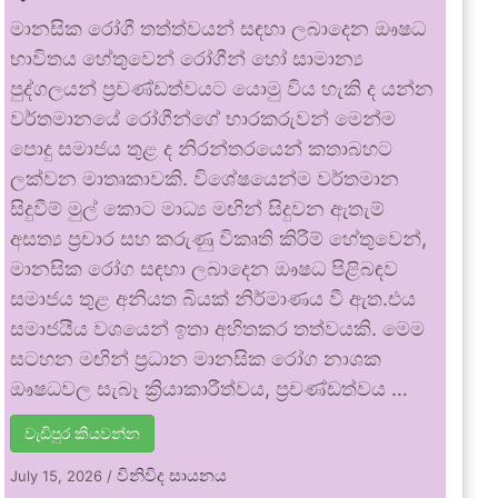
මානසික රෝගී තත්ත්වයන් සඳහා ලබාදෙන ඖෂධ
භාවිතය හේතුවෙන් රෝගීන් හෝ සාමාන්‍ය
පුද්ගලයන් ප්‍රචණ්ඩත්වයට යොමු විය හැකි ද යන්න
වර්තමානයේ රෝගීන්ගේ භාරකරුවන් මෙන්ම
පොදු සමාජය තුළ ද නිරන්තරයෙන් කතාබහට
ලක්වන මාතෘකාවකි. විශේෂයෙන්ම වර්තමාන
සිදුවීම් මුල් කොට මාධ්‍ය මඟින් සිදුවන ඇතැම්
අසත්‍ය ප්‍රචාර සහ කරුණු විකෘති කිරීම් හේතුවෙන්,
මානසික රෝග සඳහා ලබාදෙන ඖෂධ පිළිබඳව
සමාජය තුළ අනියත බියක් නිර්මාණය වී ඇත.එය
සමාජයීය වශයෙන් ඉතා අහිතකර තත්වයකි. මෙම
සටහන මඟින් ප්‍රධාන මානසික රෝග නාශක
ඖෂධවල සැබෑ ක්‍රියාකාරීත්වය, ප්‍රචණ්ඩත්වය …
වැඩිපුර කියවන්න
විනිවිද සායනය
July 15, 2026
/