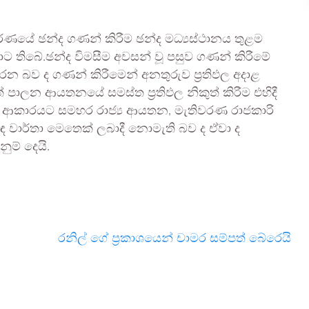
ණයේ ඡන්ද ගණන් කිරීම ඡන්ද මධ්‍යස්ථානය තුළම
තිබේ.ඡන්ද විමසීම අවසන් වූ පසුව ගණන් කිරීමේ
කරන බව ද ගණන් කිරීමෙන් අනතුරුව ප්‍රතිඵල අදාළ
පාලන ආයතනයේ සමස්ත ප්‍රතිඵල නිකුත් කිරීම එහිදී
දුන් ආකාරයට සමහර රාජ්‍ය ආයතන, මැතිවරණ රාජකාරි
ඳ වාර්තා මෙතෙක් ලබාදී නොමැති බව ද ඒවා ද
ම් දෙයි.
රනිල් ගේ ප්‍රකාශයෙන් චාමර සම්පත් බේරෙයි