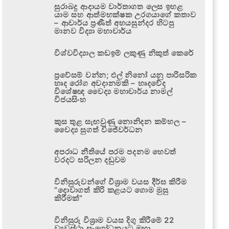
සුරාබදු ආදායම වාර්තාගත ලෙස ඉහළ
යාම සහ ආත්මභක්ෂක උරගයාගේ කතාව
– ආචාර්ය ප්‍රණීත් අභයසුන්දර හිටපු
මානව විද්‍යා මහාචාර්ය
විශ්වවිද්‍යාල කඩඉම් ලකුණු නිකුත් කෙරේ
ප්‍රවේසම් වන්න; එල් නිනෝ යනු පාරිසරික
හෘද රෝග අවදානමකි – හෘදවේද
විශේෂඥ වෛද්‍ය මහාචාර්ය නාමල්
විජයසිංහ
කුස තුළ සැඟවුණු නොනිදන කම්හල –
වෛද්‍ය සුගත් විජේවර්ධන
අපරාධ නීතියේ පරම පදනම හෙවත්
වරදට සරිලන දඬුවම
විනිසුරුවන්ගේ විශ්‍රාම වයස දීර්ඝ කිරීම
“දොවාගත් කිරි කළයට ගොම මුසු
කිරීමක්”
විනිසුරු විශ්‍රාම වයස දිගු කිරීමේ 22
ව්‍යවස්ථා සංශෝධනයට මහා