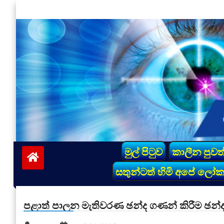
Skip
to
content
vinivida.lk
මුල් පිටුව
කාලීන පුවත
සතුන්ටත් හිමි අපේ ලෝ
පළාත් පාලන මැතිවරණ ඡන්ද ගණන් කිරීම ඡන්ද 