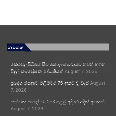
නවතම
කෙරවලපිටියේ සිට කොළඹ වරායට තවත් භූගත
විදුලි සම්ප්‍රේෂණ පද්ධතියක්
August 7, 2026
ප්‍රදේශ රැසකට මිලිමීටර 75 ඉක්ම වූ වැසි
August
7, 2026
තුන්වන පාසල් වාරයේ පළමු අදියර අදින් අවසන්
August 7, 2026