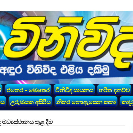
්
එතෙර - මෙතෙර
විනිවිද සායනය
හරිත දනව්ව
කය
උරුමයක අසිරිය
නිතර නොඇසෙන කතා
කාටූ
මධ්‍යස්ථානය තුළ දීම