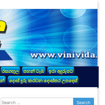
රසගඟුල
පහන් ටැඹ
ඉරා අදුරුපට
න්
දොස් දුරු කරවන දොස්තර උපදෙස්