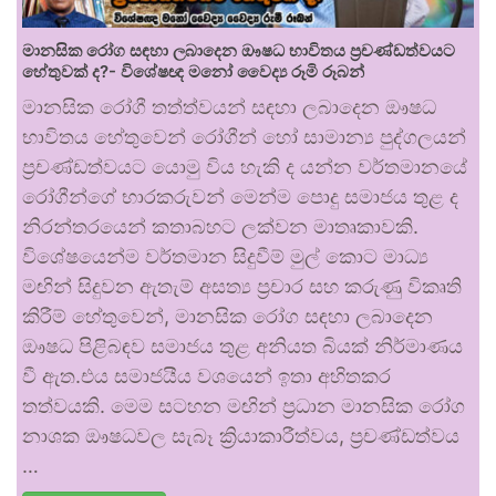
මානසික රෝග සඳහා ලබාදෙන ඖෂධ භාවිතය ප්‍රචණ්ඩත්වයට
හේතුවක් ද?- විශේෂඥ මනෝ වෛද්‍ය රූමි රූබන්
මානසික රෝගී තත්ත්වයන් සඳහා ලබාදෙන ඖෂධ
භාවිතය හේතුවෙන් රෝගීන් හෝ සාමාන්‍ය පුද්ගලයන්
ප්‍රචණ්ඩත්වයට යොමු විය හැකි ද යන්න වර්තමානයේ
රෝගීන්ගේ භාරකරුවන් මෙන්ම පොදු සමාජය තුළ ද
නිරන්තරයෙන් කතාබහට ලක්වන මාතෘකාවකි.
විශේෂයෙන්ම වර්තමාන සිදුවීම් මුල් කොට මාධ්‍ය
මඟින් සිදුවන ඇතැම් අසත්‍ය ප්‍රචාර සහ කරුණු විකෘති
කිරීම් හේතුවෙන්, මානසික රෝග සඳහා ලබාදෙන
ඖෂධ පිළිබඳව සමාජය තුළ අනියත බියක් නිර්මාණය
වී ඇත.එය සමාජයීය වශයෙන් ඉතා අහිතකර
තත්වයකි. මෙම සටහන මඟින් ප්‍රධාන මානසික රෝග
නාශක ඖෂධවල සැබෑ ක්‍රියාකාරීත්වය, ප්‍රචණ්ඩත්වය
…