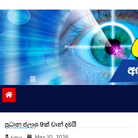
Skip
to
content
vinivida.lk
ප්‍රධාන ජලාශ 9ක් වාන් දමයි
May 10, 2026
Editor