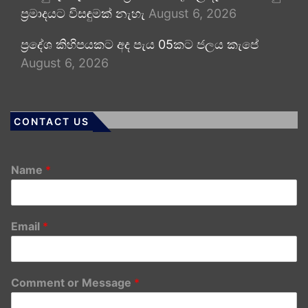
ප්‍රමාදයට විසඳුමක් නැහැ
August 6, 2026
ප්‍රදේශ කිහිපයකට අද පැය 05කට ජලය කැපේ
August 6, 2026
CONTACT US
Name
*
Email
*
Comment or Message
*