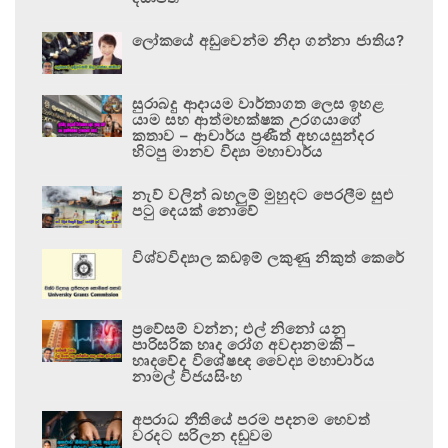
ලෝකයේ අඩුවෙන්ම නිදා ගන්නා ජාතිය?
සුරාබදු ආදායම වාර්තාගත ලෙස ඉහළ
යාම සහ ආත්මභක්ෂක උරගයාගේ
කතාව – ආචාර්ය ප්‍රණීත් අභයසුන්දර
හිටපු මානව විද්‍යා මහාචාර්ය
නැව් වලින් බහලුම් මුහුදට පෙරලීම සුළු
පටු දෙයක් නොවේ
විශ්වවිද්‍යාල කඩඉම් ලකුණු නිකුත් කෙරේ
ප්‍රවේසම් වන්න; එල් නිනෝ යනු
පාරිසරික හෘද රෝග අවදානමකි –
හෘදවේද විශේෂඥ වෛද්‍ය මහාචාර්ය
නාමල් විජයසිංහ
අපරාධ නීතියේ පරම පදනම හෙවත්
වරදට සරිලන දඬුවම