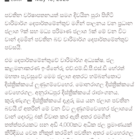
පවතින වර්ෂාපතනයත් සමග දිවයින පුරා පිහිටි
වාරිමාර්ග දෙපාර්තමේන්තුව මගින් පාලනය වන ප්‍රධාන
ජලාශ 9ක් සහ මධ්‍ය පරිමාණ ජලාශ 5ක් මේ වන විට
වාන් දමමින් පවතින බව වාරිමාර්ග දෙපාර්තමේන්තුව
පවසයි.
එම දෙපාර්තමේන්තුවේ වාරිමාර්ග අධ්‍යක්ෂ, ජල
කළමනාකරණ ඉංජිනේරු එච්.එම්.ඩී.පී.එස්.ඩී හේරත්
මහතා පැවසුවේ මෙම ජලාශ අතරට හම්බන්තොට
දිස්ත්‍රික්කයේ ලුණුගම්වෙහෙර, මොනරාගල දිස්ත්‍රික්කයේ
වෙහෙරගල, අනුරාධපුර දිස්ත්‍රික්කයේ රාජාංගනය,
කුරුණැගල දිස්ත්‍රික්කයේ දැදුරු ඔය යන ජලාශ පවතින
බවයි.ඒ අතරින් මේ වන විට ලුණුගම්වෙහෙර ජලාශයේ
වාන් දොරටු 6ක් විවෘත කර ඇති අතර එමගින්
තත්ත්පරයකට ඝන අඩි 4,000කට අධික ජල ප්‍රමාණයක්
කිරිඳිඔය වෙත නිකුත් කරමින් පවතින අතර වෙහෙරගල