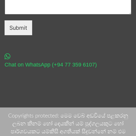
Submit
Chat on WhatsApp (+94 77 359 6107)
Copyrights protected: මෙම වෙබ් අඩවියේ පළකරනු
ලබන කිනම් හෝ දෙයකින් යම් පුද්ගලයකුට හෝ
පාර්ශවයකට යම්කිසි අගතියක් සිදුවන්නේ නම් එම