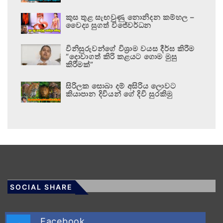
කුස තුළ සැඟවුණු නොනිදන කම්හල –
වෛද්‍ය සුගත් විජේවර්ධන
විනිසුරුවන්ගේ විශ්‍රාම වයස දීර්ඝ කිරීම
“දොවාගත් කිරි කළයට ගොම මුසු
කිරීමක්”
සිරිලක සොබා දම් අසිරිය ලොවට
කියාපාන දිවියන් ගේ දිවි සුරකිමු
SOCIAL SHARE
Facebook