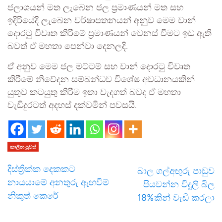
ජලාශයන් මත ලැබෙන ජල ප්‍රමාණයන් මත සහ
ඉදිරියේදි ලැබෙන වර්ෂාපතනයන් අනුව මෙම වාන්
දොරටු විවෘත කිරීමේ ප්‍රමාණයන් වෙනස් වීමට ඉඩ ඇති
බවත් ඒ මහතා පෙන්වා දෙනලදි.
ඒ අනුව මෙම ජල මට්ටම් සහ වාන් දොරටු විවෘත
කිරීමේ නිවේදන සම්බන්ධව විශේෂ අවධානයකින්
යුතුව කටයුතු කිරීම ඉතා වැදගත් බවද ඒ මහතා
වැඩිදුරටත් අදහස් දක්වමින් පවසයි.
කාලීන පුවත්
දිස්ත්‍රික්ක දෙකකට
බාල ගල්අඟුරු පාඩුව
නායයාමේ අනතුරු ඇඟවීම්
පියවන්න විදුලි බිල
නිකුත් කෙරේ
18%කින් වැඩි කරලා