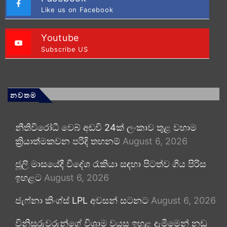
Like us on Facebook
Youtube
Subscribe US
නවතම
නීතිවිරෝධී වෙබ් අඩවි 24ක් ලංකාව තුළ වහාම
ක්‍රියාත්මකවන පරිදි තහනම්
August 6, 2026
ජූලි මාසයේදී විදේශ රැකියා සඳහා පිටත්ව ගිය පිරිස
ඉහළට
August 6, 2026
ජැෆ්නා කිංග්ස් LPL අවසන් සටනට
August 6, 2026
විනිසුරුවරුන්ගේ විශ්‍රාම වයස ඉහළ දැමීමෙන් නඩු