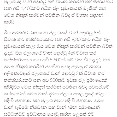
ජලාශයද වාන් දොරටු 6ක් විවෘත කරමින් තත්ත්පරයකට
ඝන අඩි 1,400කට අධික ජල ප්‍රමාණයක් මැණික් ගඟ
වෙත නිකුත් කරමින් පවතින බවද ඒ මහතා සඳහන්
කරයි.
මීට අමතරව රාජාංගන ජලාශයේ වාන් දොරටු 8ක්
විවෘත කර තත්ත්පරයකට ඝන අඩි 9,300කට අධික ජල
ප්‍රමාණයක් කලා ඔය වෙත නිකුත් කරමින් පවතින බවත්
දැදුරු ඔය ජලාශයේ වාන් දොරටු 4ක් විවෘත කර
තත්ත්පරයකට ඝන අඩි 5,500ක් මේ වන විට දැදුරු ඔය
වෙත නිකුත් කරමින් පවතින බවද පැවසූ ඒ මහතා
අලිකොටආර ජලාශයේ වාන් දොරටු 3ක් විවෘත කර
තත්ත්පරයකට ඝන අඩි 500කට අධික ජල ප්‍රමාණයක්
කිරිඳිඔය වෙත නිකුත් කරමින් පවතින බවද පවසයි.මේ
හේතුවෙන් මෙම වාන් දමන ජලාශ පහළ ප්‍රදේශවල
පදිංචි ජනතාව සහ ජලාශ අවට පදිංචි ජනතාව මෙම
වාන් දැමීමේ නිවේදන සහ වාන් දමන ප්‍රමාණයන්
සම්බන්ධව අවධානය යොමු කරන ලෙසත් එම