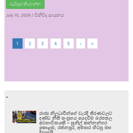
වැඩිපුර කියවන්න
විනිවිද සායනය
July 15, 2026
/
1
2
3
4
5
›
»
.
රාජ්‍ය නිලධාරීන්ගේ වැරදි තීරණවලට
දණ්ඩ නීති සංග්‍රහය යෙදවීම බරපතල
අවභාවිතයකි – සුනිල් කන්නන්ගර
කොළඹ, රත්නපුර, අම්පාර හිටපු මහ
දිසාපති