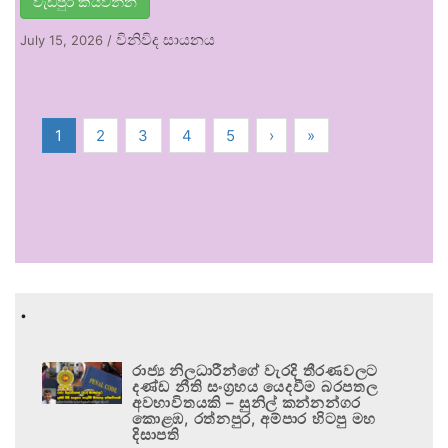
වැඩිපුර කියවන්න
විනිවිද සායනය
July 15, 2026
/
1
2
3
4
5
›
»
.
රාජ්‍ය නිලධාරීන්ගේ වැරදි තීරණවලට
දණ්ඩ නීති සංග්‍රහය යෙදවීම බරපතල
අවභාවිතයකි – සුනිල් කන්නන්ගර
කොළඹ, රත්නපුර, අම්පාර හිටපු මහ
දිසාපති