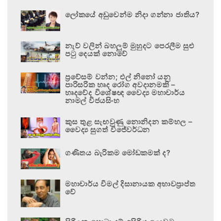
ලෝකයේ අඩුවෙන්ම නිදා ගන්නා ජාතිය?
නැව් වලින් බහලුම් මුහුදට පෙරලීම සුළු
පටු දෙයක් නොවේ
ප්‍රවේසම් වන්න; එල් නිනෝ යනු
පාරිසරික හෘද රෝග අවදානමකි –
හෘදවේද විශේෂඥ වෛද්‍ය මහාචාර්ය
නාමල් විජයසිංහ
කුස තුළ සැඟවුණු නොනිදන කම්හල –
වෛද්‍ය සුගත් විජේවර්ධන
ගණිතය බැරිකම මෝඩකමක් ද?
මහාචාර්ය විමල් දිසානායක අභාවප්‍රාප්ත
වේ