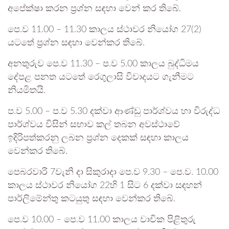
අපේක්ෂා කරන ප්‍රශ්න සඳහා වෙන් කර තිබේ.
පෙ.ව 11.00 – 11.30 කාලය ස්ථාවර නියෝග 27(2)
යටතේ ප්‍රශ්න සඳහා වෙන්කර තිබේ.
අනතුරුව පෙ.ව 11.30 – ප.ව 5.00 කාලය බුද්ධිමය
දේපළ පනත යටතේ රෙගුලාසි විවාදයට ගැනීමට
නියමිතයි.
ප.ව 5.00 – ප.ව 5.30 දක්වා ආණ්ඩු පාර්ශ්වය හා විරුද්ධ
පාර්ශ්වය විසින් සභාව කල් තබන අවස්ථාවේ
ඉදිරිපත්කරනු ලබන ප්‍රශ්න දෙකක් සඳහා කාලය
වෙන්කර තිබේ.
පෙබරවාරි 7වැනි දා සිකුරාදා පෙ.ව 9.30 – පෙ.ව. 10.00
කාලය ස්ථාවර නියෝග 22හි 1 සිට 6 දක්වා සඳහන්
පාර්ලිමේන්තු කටයුතු සඳහා වෙන්කර තිබේ.
පෙ.ව 10.00 – පෙ.ව 11.00 කාලය වාචික පිළිතුරු