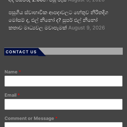
පසුගිය ස්වාභාවික ආපදාවලට හේතුව නිරිතදිග
මෝසම් ද, එල් නිනෝ ද? සුපර් එල් නිනෝ
කතාව මාධ්‍යවල මවාපෑමක්
August 9, 2026
CONTACT US
Name
*
Email
*
Comment or Message
*