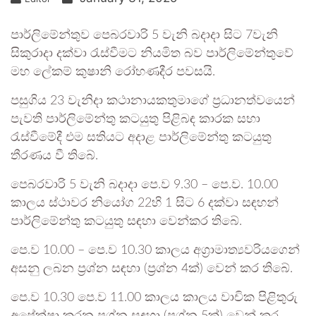
පාර්ලිමේන්තුව පෙබරවාරි 5 වැනි බදාදා සිට 7වැනි
සිකුරාදා දක්වා රැස්වීමට නියමිත බව පාර්ලිමේන්තුවේ
මහ ලේකම් කුෂානි රෝහණදීර පවසයි.
පසුගිය 23 වැනිදා කථානායකතුමාගේ ප්‍රධානත්වයෙන්
පැවති පාර්ලිමේන්තු කටයුතු පිළිබඳ කාරක සභා
රැස්වීමේදී ‍එම සතියට අදාළ පාර්ලිමේන්තු කටයුතු
තීරණය වී තිබේ.
පෙබරවාරි 5 වැනි බදාදා පෙ.ව 9.30 – පෙ.ව. 10.00
කාලය ස්ථාවර නියෝග 22හි 1 සිට 6 දක්වා සඳහන්
පාර්ලිමේන්තු කටයුතු සඳහා වෙන්කර තිබේ.
පෙ.ව 10.00 – පෙ.ව 10.30 කාලය අග්‍රාමාත්‍යවරියගෙන්
අසනු ලබන ප්‍රශ්න සඳහා (ප්‍රශ්න 4ක්) වෙන් කර තිබේ.
පෙ.ව 10.30 පෙ.ව 11.00 කාලය කාලය වාචික පිළිතුරු