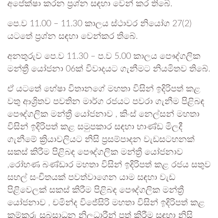
අපේක්ෂා කරන ප්‍රශ්න සඳහා වෙන් කර තිබේ.
පෙ.ව 11.00 – 11.30 කාලය ස්ථාවර නියෝග 27(2)
යටතේ ප්‍රශ්න සඳහා වෙන්කර තිබේ.
අනතුරුව පෙ.ව 11.30 – ප.ව 5.00 කාලය පෞද්ගලික
මන්ත්‍රී යෝජනා 06ක් විවාදයට ගැනීමට නියමිතව තිබේ.
ඒ යටතේ හේෂා විතානගේ මහතා විසින් ඉදිරිපත් කළ
වතු ආශ්‍රිතව පවතින මාර්ග රජයට පවරා ගැනීම පිළිබඳ
පෞද්ගලික මන්ත්‍රී යෝජනාව , කිංස් නෙල්සන් මහතා
විසින් ඉදිරිපත් කළ සමුපකාර සඳහා භාණ්ඩ මිලදී
ගැනීමේ ක්‍රියාවලියට නිසි ප්‍රසම්පාදන වැඩසටහනක්
සකස් කිරීම පිළිබඳ පෞද්ගලික මන්ත්‍රී යෝජනාව
,රෝහණ බණ්ඩාර මහතා විසින් ඉදිරිපත් කළ රජය සතුව
සහල් සංචිතයක් පවත්වාගෙන යාම සඳහා වැඩ
පිළිවෙලක් සකස් කිරීම පිළිබඳ පෞද්ගලික මන්ත්‍රී
යෝජනාව , චමින්ද විජේසිරි මහතා විසින් ඉදිරිපත් කළ
කම්කරු සුබසාධන නිලධාරීන් පත් කිරීම සඳහා නිසි