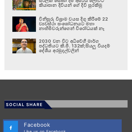
සිරිලක සොබා දම් අසිරිය ලොවට
කියාපාන දිවියන් ගේ දිවි සුරකිමු
විනිසුරු විශ්‍රාම වයස දිගු කිරීමේ 22
ව්‍යවස්ථා සංශෝධනයට මහා
නාහිමිවරුන්ගෙන් විරෝධයක් නෑ
2030 වන විට අධිවේගී මාර්ග
පද්ධතියට කි.මී. 132ක්;සියලු වියදම්
දේශීය අරමුදල්වලින්
SOCIAL SHARE
Facebook
Like us on Facebook