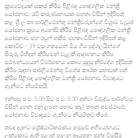
ක්‍රමවේදයක් සකස් කිරීම පිළිබඳ පෞද්ගලික මන්ත්‍රී
යෝජනාව, රවී කරුණානායක මහතා විසින් ඉදිරිපත්
කළ ශ්‍රී ලංකා පාර්ලිමේන්තු මන්ත්‍රීවරුන්ගේ විශ්‍රාම වැටුප්
යෝජනා ක්‍රමය අහෝසි කිරීම පිළිබඳ පෞද්ගලික මන්ත්‍රී
යෝජනාව සහ රවුෆ් හකීම් මහතා විසින් ඉදිරිපත් කළ
කොවිඩ් – 19 වසංගතයෙන් මිය ගිය පුද්ගලයින්ගේ
සිරුරු මිහිදන් කිරීමෙන් වැළකී ආදාහනය කිරීම
සම්බන්ධයෙන් විමර්ශනය කොට සුදුසු නිර්දේශ ඉදිරිපත්
කිරීම සඳහා පාර්ලිමේන්තු විශේෂ කාරක සභාවක් පත්
කිරීම පිළිබඳ පෞද්ගලික මන්ත්‍රී යෝජනාව විවාදයට
ගැනීමට නියමිතයි.
ඉන්පසු ප.ව. 5.00 සිට ප.ව. 5.30 දක්වා විරුද්ධ පාර්ශ්වය
විසින් ගෙන එනු ලබන සභාව කල් තබන අවස්ථාවේ
යෝජනාව විවාදයට ගැනීමට නියමිතව තිබේ.
තවද දැනට ශ්‍රේෂ්ඨාධිකරණය හමුවේ අභියෝගයට
ලක්කොට ඇති පළාත් පාලන ආයතන ඡන්ද විමසීම්