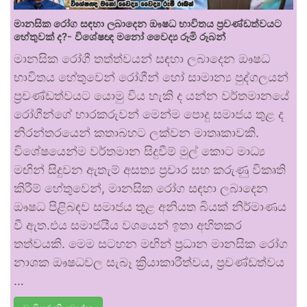
මානසික රෝග සඳහා ලබාදෙන ඖෂධ භාවිතය ප්‍රචණ්ඩත්වයට
හේතුවක් ද?- විශේෂඥ මනෝ වෛද්‍ය රූමි රූබන්
මානසික රෝගී තත්ත්වයන් සඳහා ලබාදෙන ඖෂධ
භාවිතය හේතුවෙන් රෝගීන් හෝ සාමාන්‍ය පුද්ගලයන්
ප්‍රචණ්ඩත්වයට යොමු විය හැකි ද යන්න වර්තමානයේ
රෝගීන්ගේ භාරකරුවන් මෙන්ම පොදු සමාජය තුළ ද
නිරන්තරයෙන් කතාබහට ලක්වන මාතෘකාවකි.
විශේෂයෙන්ම වර්තමාන සිදුවීම් මුල් කොට මාධ්‍ය
මඟින් සිදුවන ඇතැම් අසත්‍ය ප්‍රචාර සහ කරුණු විකෘති
කිරීම් හේතුවෙන්, මානසික රෝග සඳහා ලබාදෙන
ඖෂධ පිළිබඳව සමාජය තුළ අනියත බියක් නිර්මාණය
වී ඇත.එය සමාජයීය වශයෙන් ඉතා අහිතකර
තත්වයකි. මෙම සටහන මඟින් ප්‍රධාන මානසික රෝග
නාශක ඖෂධවල සැබෑ ක්‍රියාකාරීත්වය, ප්‍රචණ්ඩත්වය
…