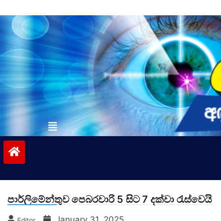
Skip
to
content
vinivida.lk
පාර්ලිමේන්තුව පෙබරවාරි 5 සිට 7 දක්වා රැස්වෙයි
January 31, 2025
Editor