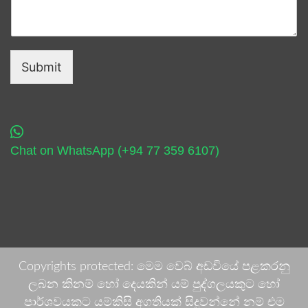
Submit
Chat on WhatsApp (+94 77 359 6107)
Copyrights protected: මෙම වෙබ් අඩවියේ පළකරනු
ලබන කිනම් හෝ දෙයකින් යම් පුද්ගලයකුට හෝ
පාර්ශවයකට යම්කිසි අගතියක් සිදුවන්නේ නම් එම