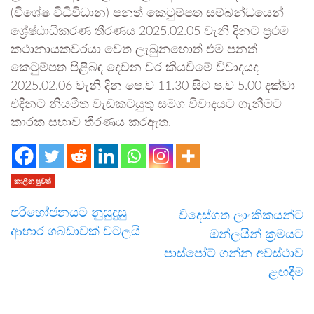
(විශේෂ විධිවිධාන) පනත් කෙටුම්පත සම්බන්ධයෙන්
ශ්‍රේෂ්ඨාධිකරණ තීරණය 2025.02.05 වැනි දිනට ප්‍රථම
කථානායකවරයා වෙත ලැබුනහොත් එම පනත්
කෙටුම්පත පිළිබඳ දෙවන වර කියවීමේ විවාදයද
2025.02.06 වැනි දින පෙ.ව 11.30 සිට ප.ව 5.00 දක්වා
එදිනට නියමිත වැඩකටයුතු සමග විවාදයට ගැනීමට
කාරක සභාව තීරණය කරඇත.
කාලීන පුවත්
පරිභෝජනයට නුසුදුසු
විදෙස්ගත ලාංකිකයන්ට
ආහාර ගබඩාවක් වටලයි
ඔන්ලයින් ක්‍රමයට
පාස්පෝට් ගන්න අවස්ථාව
ළඟදීම