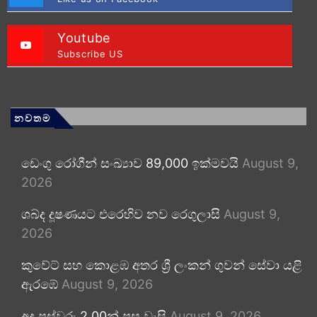
Youtube
Subscribe US
නවතම
ඩෙංගු රෝගීන් සංඛ්‍යාව 89,000 ඉක්මවයි
August 9,
2026
ශබ්ද දූෂණයට එරෙහිව නව රෙගුලාසි
August 9,
2026
කුවේට් සහ කොළඹ අතර ශ්‍රී ලංකන් ගුවන් සේවා යළි
ඇරඹේ
August 9, 2026
අද පස්වරු 2.00න් පසු වැසි
August 9, 2026