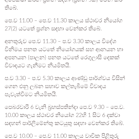
අපේක්ෂා කරන ප්‍රශ්න සඳහා (ප්‍රශ්න 5ක්) වෙන් කර
තිබේ.
පෙ.ව 11.00 – පෙ.ව 11.30 කාලය ස්ථාවර නියෝග
27(2) යටතේ ප්‍රශ්න සඳහා වෙන්කර තිබේ.
අනතුරුව පෙ.ව 11.30 – ප.ව 3.30 කාලය විදේශ
විනිමය පනත යටතේ නියෝගයක් සහ ආනයන හා
අපනයන (පාලන) පනත යටතේ රෙගුලාසි දෙකක්
විවාදයට ගැනීමට නියමිතයි.
ප.ව 3.30 – ප.ව 5.30 කාලය ආණ්ඩු පාර්ශ්වය විසින්
ගෙන එනු ලබන සභාව කල්තැබීමේ විවාදය
පැවැත්වීමට නියමිතයි.
පෙබරවාරි 6 වැනි බ්‍රහස්පතින්දා පෙ.ව 9.30 – පෙ.ව.
10.00 කාලය ස්ථාවර නියෝග 22හි 1 සිට 6 දක්වා
සඳහන් පාර්ලිමේන්තු කටයුතු සඳහා වෙන්කර තිබේ.
පෙ.ව 10.00 – පෙ.ව 11.00 කාලය වාචික පිළිතුරු