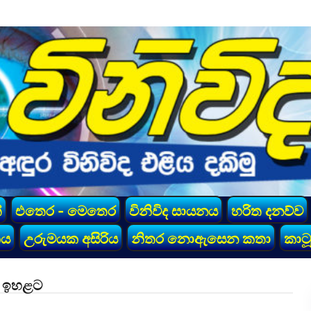
්
එතෙර - මෙතෙර
විනිවිද සායනය
හරිත දනව්ව
කය
උරුමයක අසිරිය
නිතර නොඇසෙන කතා
කාටූ
ිල ඉහළට