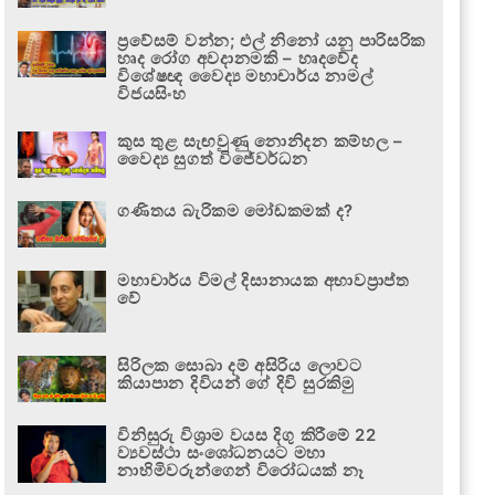
ප්‍රවේසම් වන්න; එල් නිනෝ යනු පාරිසරික
හෘද රෝග අවදානමකි – හෘදවේද
විශේෂඥ වෛද්‍ය මහාචාර්ය නාමල්
විජයසිංහ
කුස තුළ සැඟවුණු නොනිදන කම්හල –
වෛද්‍ය සුගත් විජේවර්ධන
ගණිතය බැරිකම මෝඩකමක් ද?
මහාචාර්ය විමල් දිසානායක අභාවප්‍රාප්ත
වේ
සිරිලක සොබා දම් අසිරිය ලොවට
කියාපාන දිවියන් ගේ දිවි සුරකිමු
විනිසුරු විශ්‍රාම වයස දිගු කිරීමේ 22
ව්‍යවස්ථා සංශෝධනයට මහා
නාහිමිවරුන්ගෙන් විරෝධයක් නෑ