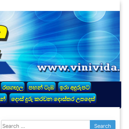
රසගඟුල
පහන් ටැඹ
ඉරා අදුරුපට
න්
දොස් දුරු කරවන දොස්තර උපදෙස්