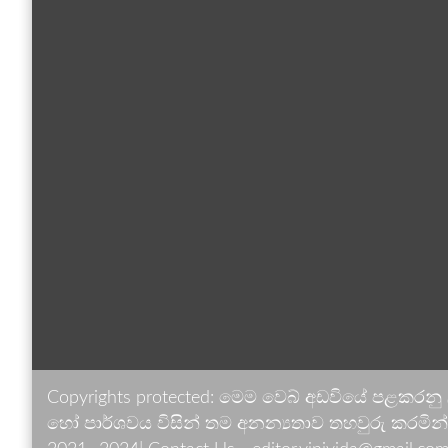
Copyrights protected: මෙම වෙබ් අඩවියේ පළකරනු
හෝ පාර්ශවය විසින් තම අනන්‍යතාව තහවුරු කරමින් ඉ