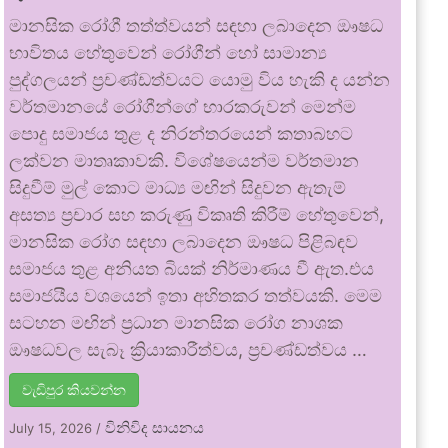
මානසික රෝගී තත්ත්වයන් සඳහා ලබාදෙන ඖෂධ
භාවිතය හේතුවෙන් රෝගීන් හෝ සාමාන්‍ය
පුද්ගලයන් ප්‍රචණ්ඩත්වයට යොමු විය හැකි ද යන්න
වර්තමානයේ රෝගීන්ගේ භාරකරුවන් මෙන්ම
පොදු සමාජය තුළ ද නිරන්තරයෙන් කතාබහට
ලක්වන මාතෘකාවකි. විශේෂයෙන්ම වර්තමාන
සිදුවීම් මුල් කොට මාධ්‍ය මඟින් සිදුවන ඇතැම්
අසත්‍ය ප්‍රචාර සහ කරුණු විකෘති කිරීම් හේතුවෙන්,
මානසික රෝග සඳහා ලබාදෙන ඖෂධ පිළිබඳව
සමාජය තුළ අනියත බියක් නිර්මාණය වී ඇත.එය
සමාජයීය වශයෙන් ඉතා අහිතකර තත්වයකි. මෙම
සටහන මඟින් ප්‍රධාන මානසික රෝග නාශක
ඖෂධවල සැබෑ ක්‍රියාකාරීත්වය, ප්‍රචණ්ඩත්වය …
වැඩිපුර කියවන්න
විනිවිද සායනය
July 15, 2026
/