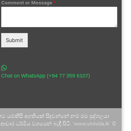
Comment or Message
*
Submit
Chat on WhatsApp (+94 77 359 6107)
 යම්කිසි අගතියක් සිදුවන්නේ නම් එම පුද්ගලයා
ාර ධර්මීය වශයෙන් බැඳී සිටී. 'www.vinivida.lk' ©