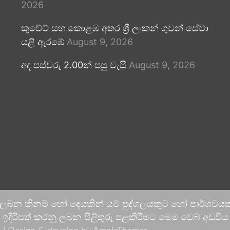
2026
කුවේට් සහ කොළඹ අතර ශ්‍රී ලංකන් ගුවන් සේවා
යළි ඇරඹේ
August 9, 2026
අද පස්වරු 2.00න් පසු වැසි
August 9, 2026
 ලබන කිනම් හෝ දෙයකින් යම් පුද්ගලයකුට හෝ පාර්ශවයකට
දිරිපත් කරනු ලබන පිළිතුරු පළකිරීමට මෙම වෙබ් අඩවිය ආච