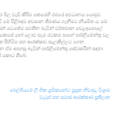
හාර බිල වැඩි කිරීම කෙරෙහි රජයේ අවධානය යොමුව
ැස්වී මේ පිළිබඳව අවසාන තීරණය ගැනීමට නියමිත ය. මේ
ල ගණන් යටතේම පවතින බැවින් වර්තමාන වෙළඳපොලේ
 ය.කෙසේ හෝ ලොව සෑම රටකම පාහේ පාර්ලිමේන්තු වල
තක පිහිටීම සහ ආරක්ෂාව සැලකිල්ලට ගෙන
ෙන ඒම අපහසු බැවින් පාර්ලිමේන්තු සේවකයින් සඳහා
් කොට තිබේ.
බෙල්ජියමේ ලිංගික ශ්‍රමිකයන්ට ප්‍රසූත නිවාඩු, විශ්‍රාම
වැටුප් සහ සමාජ ආරක්ෂණ ප්‍රතිලාභ