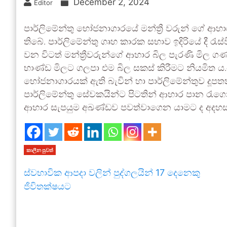
December 2, 2024
Editor
පාර්ලිමේන්තු භෝජනාගාරයේ මන්ත්‍රී වරුන් ගේ ආ
තිබේ. පාර්ලිමේන්තු ගෘහ කාරක සභාව ඉදිරියේ දී ‍ර
වන විටත් මන්ත්‍රීවරුන්ගේ ආහාර බිල පැරණි මි
භාණ්ඩ මිලට ගලපා එම බිල සකස් කිරීමට නියමිත
භෝජනාගාරයක් ඇති බැවින් හා පාර්ලිමේන්තුව දූප
පාර්ලිමේන්තු සේවකයින්ට පිටතින් ආහාර පාන ‍රැග
ආහාර සැපයුම අඛණ්ඩව පවත්වාගෙන යාමට ද අදහස
කාලීන පුවත්
ස්වභාවික ආපදා වලින් පුද්ගලයින් 17 දෙනෙකු
ජිවිතක්ෂයට