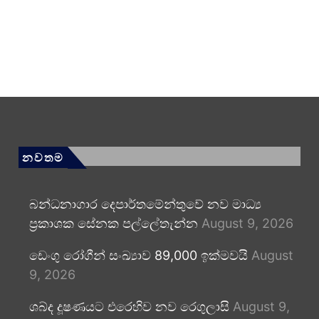
නවතම
බන්ධනාගාර දෙපාර්තමේන්තුවේ නව මාධ්‍ය
ප්‍රකාශක සේනක පල්ලේතැන්න
August 9, 2026
ඩෙංගු රෝගීන් සංඛ්‍යාව 89,000 ඉක්මවයි
August
9, 2026
ශබ්ද දූෂණයට එරෙහිව නව රෙගුලාසි
August 9,