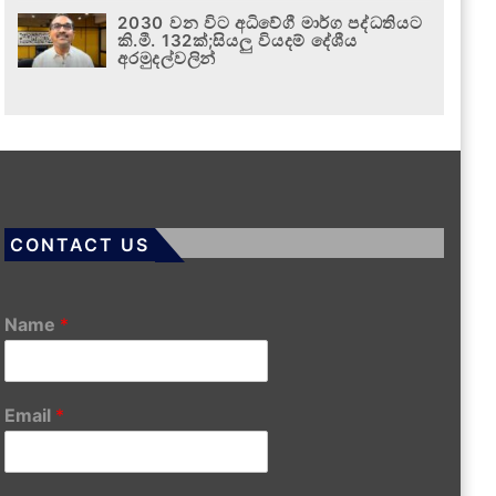
2030 වන විට අධිවේගී මාර්ග පද්ධතියට
කි.මී. 132ක්;සියලු වියදම් දේශීය
අරමුදල්වලින්
CONTACT US
Name
*
Email
*