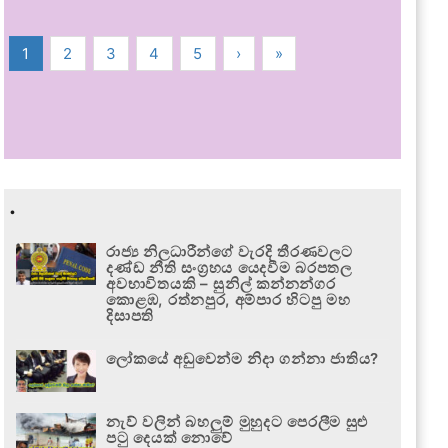
1
2
3
4
5
›
»
.
රාජ්‍ය නිලධාරීන්ගේ වැරදි තීරණවලට
දණ්ඩ නීති සංග්‍රහය යෙදවීම බරපතල
අවභාවිතයකි – සුනිල් කන්නන්ගර
කොළඹ, රත්නපුර, අම්පාර හිටපු මහ
දිසාපති
ලෝකයේ අඩුවෙන්ම නිදා ගන්නා ජාතිය?
නැව් වලින් බහලුම් මුහුදට පෙරලීම සුළු
පටු දෙයක් නොවේ