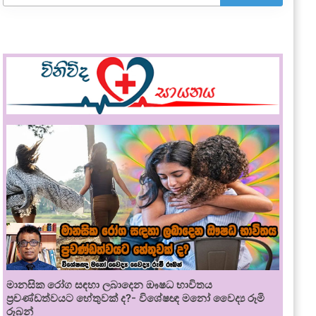
මානසික රෝග සඳහා ලබාදෙන ඖෂධ භාවිතය
ප්‍රචණ්ඩත්වයට හේතුවක් ද?- විශේෂඥ මනෝ වෛද්‍ය රූමි
රූබන්