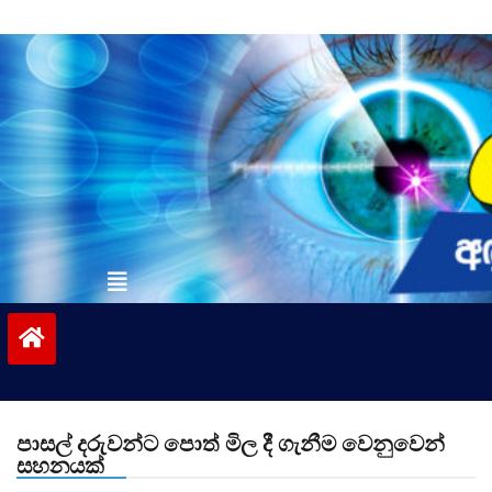
Skip
to
content
vinivida.lk
පාසල් දරුවන්ට පොත් මිල දී ගැනීම වෙනුවෙන්
සහනයක්