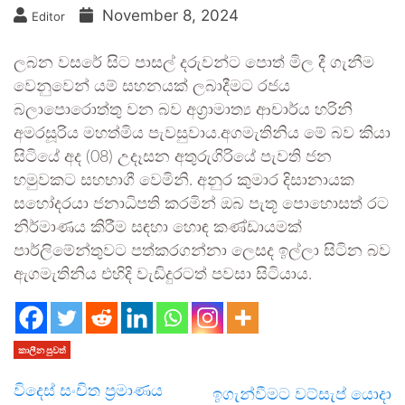
November 8, 2024
Editor
ලබන වසරේ සිට පාසල් දරුවන්ට පොත් මිල දී ගැනීම
වෙනුවෙන් යම් සහනයක් ලබාදීමට රජය
බලාපොරොත්තු වන බව අග්‍රාමාත්‍ය ආචාර්ය හරිනි
අමරසූරිය මහත්මිය පැවසුවාය.අගමැතිනිය මේ බව කියා
සිටියේ අද (08) උදෑසන අතුරුගිරියේ පැවති ජන
හමුවකට සහභාගී වෙමිනි. අනුර කුමාර දිසානායක
සහෝදරයා ජනාධිපති කරමින් ඔබ පැතූ පොහොසත් රට
නිර්මාණය කිරීම සඳහා හොඳ කණ්ඩායමක්
පාර්ලිමේන්තුවට පත්කරගන්නා ලෙසද ඉල්ලා සිටින බව
ඇගමැතිනිය එහිදි වැඩිදුරටත් පවසා සිටියාය.
කාලීන පුවත්
විදෙස් සංචිත ප්‍රමාණය
ඉගැන්වීමට වට්සැප් යොදා