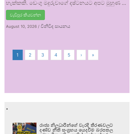
හැක්කකි. ඩෙංගු මදුරුවාගේ දෂ්ටනයට අපට මුහුණ …
වැඩිපුර කියවන්න
විනිවිද සායනය
August 10, 2026
/
1
2
3
4
5
›
»
.
රාජ්‍ය නිලධාරීන්ගේ වැරදි තීරණවලට
දණ්ඩ නීති සංග්‍රහය යෙදවීම බරපතල