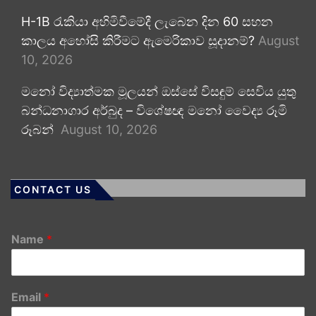
H-1B රැකියා අහිමිවීමේදී ලැබෙන දින 60 සහන
කාලය අහෝසි කිරීමට ඇමෙරිකාව සූදානම්?
August
10, 2026
මනෝ විද්‍යාත්මක මූලයන් ඔස්සේ විසඳුම් සෙවිය යුතු
බන්ධනාගාර අර්බුද – විශේෂඥ මනෝ වෛද්‍ය රූමි
රූබන්
August 10, 2026
CONTACT US
Name
*
Email
*