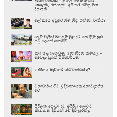
අවභාවිතයකි – සුනිල් කන්නන්ගර
කොළඹ, රත්නපුර, අම්පාර හිටපු මහ
දිසාපති
ලෝකයේ අඩුවෙන්ම නිදා ගන්නා ජාතිය?
නැව් වලින් බහලුම් මුහුදට පෙරලීම සුළු
පටු දෙයක් නොවේ
කුස තුළ සැඟවුණු නොනිදන කම්හල –
වෛද්‍ය සුගත් විජේවර්ධන
ගණිතය බැරිකම මෝඩකමක් ද?
මහාචාර්ය විමල් දිසානායක අභාවප්‍රාප්ත
වේ
සිරිලක සොබා දම් අසිරිය ලොවට
කියාපාන දිවියන් ගේ දිවි සුරකිමු