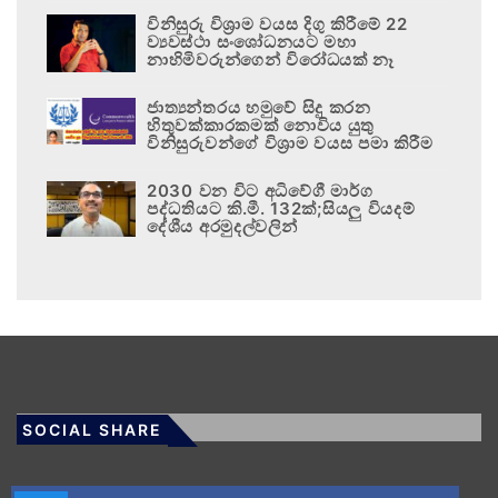
විනිසුරු විශ්‍රාම වයස දිගු කිරීමේ 22
ව්‍යවස්ථා සංශෝධනයට මහා
නාහිමිවරුන්ගෙන් විරෝධයක් නෑ
ජාත්‍යන්තරය හමුවේ සිදු කරන
හිතුවක්කාරකමක් නොවිය යුතු
විනිසුරුවන්ගේ විශ්‍රාම වයස පමා කිරීම
2030 වන විට අධිවේගී මාර්ග
පද්ධතියට කි.මී. 132ක්;සියලු වියදම්
දේශීය අරමුදල්වලින්
SOCIAL SHARE