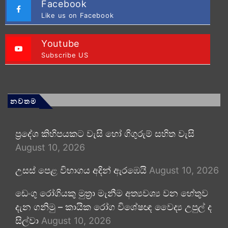
Facebook
Like us on Facebook
Youtube
Subscribe US
නවතම
ප්‍රදේශ කිහිපයකට වැසි හෝ ගිගුරුම් සහිත වැසි
August 10, 2026
උසස් පෙළ විභාගය අදින් ඇරඹෙයි
August 10, 2026
ඩෙංගු රෝගියකු ⁣මුත්‍රා මැනීම අත්‍යවශ්‍ය වන හේතුව
දැන ගනිමු – කායික රෝග විශේෂඥ වෛද්‍ය උපුල් ද
සිල්වා
August 10, 2026