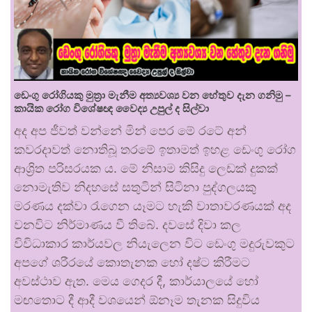
ඩෙංගු රෝගියකු ⁣මුත්‍රා මැනීම අත්‍යවශ්‍ය වන හේතුව දැන ගනිමු –
කායික රෝග විශේෂඥ වෛද්‍ය උපුල් ද සිල්වා
අද අප ජීවත් වන්නේ මින් පෙර මේ රටේ අන්
කවරදාවත් නොතිබූ තරමේ ඉතාමත් ඉහළ ඩෙංගු රෝග
ආශ්‍රිත පරිසරයක ය. මේ නිසාම කිසිදු ලෙඩක් දුකක්
නොමැතිව නිදහසේ සතුටින් සිටිනා පුද්ගලයකු
මරණය දක්වා රැගෙන යෑමට හැකි වාතාවරණයක් අද
වනවිට නිර්මාණය වී තිබේ. දවසේ දිවා කල
විවිධාකාර කාර්යවල නියැලෙන විට ඩෙංගු මදුරුවකුට
අපගේ ශරීරයේ කොතැනක හෝ දෂ්ට කිරීමට
අවස්ථාව ඇත. මෙය ගෙදර දී, කාර්යාලයේ හෝ
මඟතොට දී ආදී වශයෙන් ඕනෑම තැනක සිදුවිය