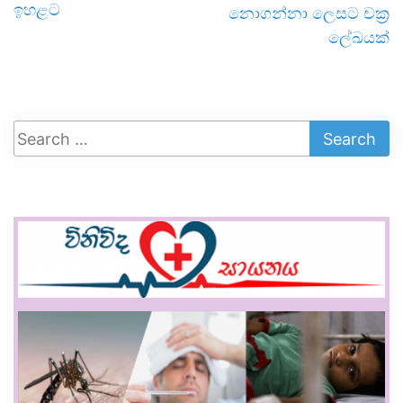
ඉහළට
නොගන්නා ලෙසට චක්‍ර
ලේඛයක්