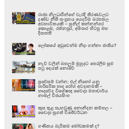
රාජ්‍ය නිලධාරීන්ගේ වැරදි තීරණවලට
දණ්ඩ නීති සංග්‍රහය යෙදවීම බරපතල
අවභාවිතයකි – සුනිල් කන්නන්ගර
කොළඹ, රත්නපුර, අම්පාර හිටපු මහ
දිසාපති
ලෝකයේ අඩුවෙන්ම නිදා ගන්නා ජාතිය?
නැව් වලින් බහලුම් මුහුදට පෙරලීම සුළු
පටු දෙයක් නොවේ
ප්‍රවේසම් වන්න; එල් නිනෝ යනු
පාරිසරික හෘද රෝග අවදානමකි –
හෘදවේද විශේෂඥ වෛද්‍ය මහාචාර්ය
නාමල් විජයසිංහ
කුස තුළ සැඟවුණු නොනිදන කම්හල –
වෛද්‍ය සුගත් විජේවර්ධන
ගණිතය බැරිකම මෝඩකමක් ද?