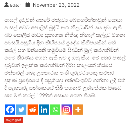
November 23, 2022
Editor
පාසල් දරුවන් අතරේ මත්ද්‍රව්‍ය බෙදාහරින්නවුන් සොයා
පාසල් අවට පොලිස් බුද්ධි අංශ නිලධාරීන් යොදවා ඇති
බව පොලිස් මාධ්‍ය ප‍්‍රකාශක නීතීඥ නිහාල් තල්දූව මහතා
පවසයි.පසුගිය දින කිහිපයේ ප‍්‍රදේශ කිහිපයකින් මත්
කරල් සහ මත්පෙති හමුවීමේ සිද්ධීන් මුල් කරගනිමින්
මෙම තීරණය ගෙන ඇති බව ද ඔහු කීය. මේ අතර පාසල්
දරුවන් ඉලක්ක කරගනිමින් දීර්ඝ කාලයක් තිස්සේ
මත්කරල් බෙදූ උපකාරක පංති ගුරුවරයෙකු කළුතර
දකුණ ප‍්‍රදේශයේ දී පසුගියදා අත්අඩංගුවට ගන්නා ලදී එහි
දී සැකකරු සන්තකයේ තිබී තහනම් උත්තේජක ඖෂධ
සහ මත් කරල් 1299ක් සොයා ගෙන තිබේ.
කාලීන පුවත්