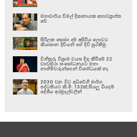
මහාචාර්ය විමල් දිසානායක අභාවප්‍රාප්ත
වේ
සිරිලක සොබා දම් අසිරිය ලොවට
කියාපාන දිවියන් ගේ දිවි සුරකිමු
විනිසුරු විශ්‍රාම වයස දිගු කිරීමේ 22
ව්‍යවස්ථා සංශෝධනයට මහා
නාහිමිවරුන්ගෙන් විරෝධයක් නෑ
2030 වන විට අධිවේගී මාර්ග
පද්ධතියට කි.මී. 132ක්;සියලු වියදම්
දේශීය අරමුදල්වලින්