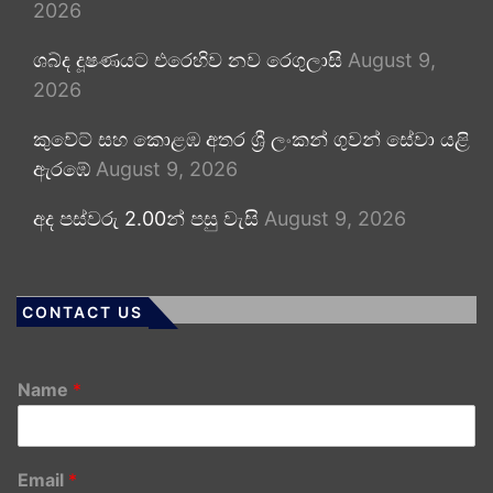
2026
ශබ්ද දූෂණයට එරෙහිව නව රෙගුලාසි
August 9,
2026
කුවේට් සහ කොළඹ අතර ශ්‍රී ලංකන් ගුවන් සේවා යළි
ඇරඹේ
August 9, 2026
අද පස්වරු 2.00න් පසු වැසි
August 9, 2026
CONTACT US
Name
*
Email
*