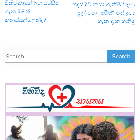
සිඟිත්තාගේ බහ තේරීම
හදිසි දිවි නසා ගැනීම් වලට
ගැන ඔබත්
මුල් වන “අයිස්” මත් ද්‍රව්‍ය
කනස්සල්ලෙන්ද?
ගැන දැන ගනිමු