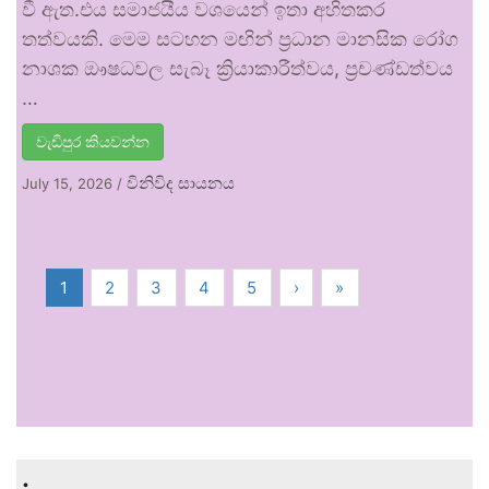
වී ඇත.එය සමාජයීය වශයෙන් ඉතා අහිතකර
තත්වයකි. මෙම සටහන මඟින් ප්‍රධාන මානසික රෝග
නාශක ඖෂධවල සැබෑ ක්‍රියාකාරීත්වය, ප්‍රචණ්ඩත්වය
…
වැඩිපුර කියවන්න
විනිවිද සායනය
July 15, 2026
/
1
2
3
4
5
›
»
.