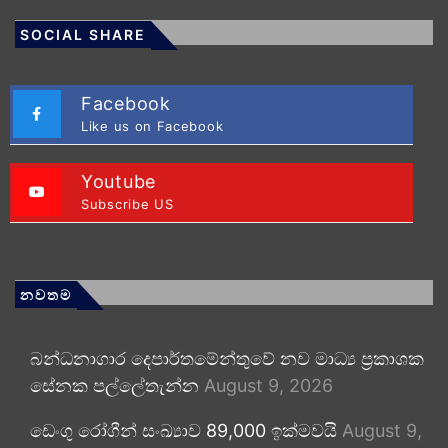
SOCIAL SHARE
Facebook
Like us on Facebook
Youtube
Subscribe US
නවතම
බන්ධනාගාර දෙපාර්තමේන්තුවේ නව මාධ්‍ය ප්‍රකාශක
සේනක පල්ලේතැන්න
August 9, 2026
ඩෙංගු රෝගීන් සංඛ්‍යාව 89,000 ඉක්මවයි
August 9,