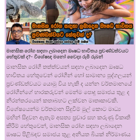
මානසික රෝග සඳහා ලබාදෙන ඖෂධ භාවිතය ප්‍රචණ්ඩත්වයට
හේතුවක් ද?- විශේෂඥ මනෝ වෛද්‍ය රූමි රූබන්
මානසික රෝගී තත්ත්වයන් සඳහා ලබාදෙන ඖෂධ
භාවිතය හේතුවෙන් රෝගීන් හෝ සාමාන්‍ය පුද්ගලයන්
ප්‍රචණ්ඩත්වයට යොමු විය හැකි ද යන්න වර්තමානයේ
රෝගීන්ගේ භාරකරුවන් මෙන්ම පොදු සමාජය තුළ ද
නිරන්තරයෙන් කතාබහට ලක්වන මාතෘකාවකි.
විශේෂයෙන්ම වර්තමාන සිදුවීම් මුල් කොට මාධ්‍ය
මඟින් සිදුවන ඇතැම් අසත්‍ය ප්‍රචාර සහ කරුණු විකෘති
කිරීම් හේතුවෙන්, මානසික රෝග සඳහා ලබාදෙන
ඖෂධ පිළිබඳව සමාජය තුළ අනියත බියක් නිර්මාණය