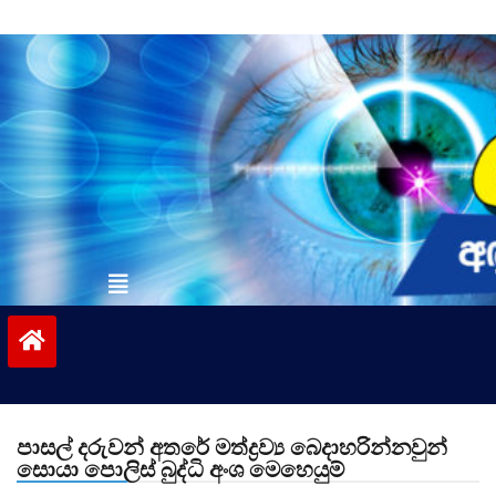
Skip
to
content
vinivida.lk
පාසල් දරුවන් අතරේ මත්ද්‍රව්‍ය බෙදාහරින්නවුන්
සොයා පොලිස් බුද්ධි අංශ මෙහෙයුම්