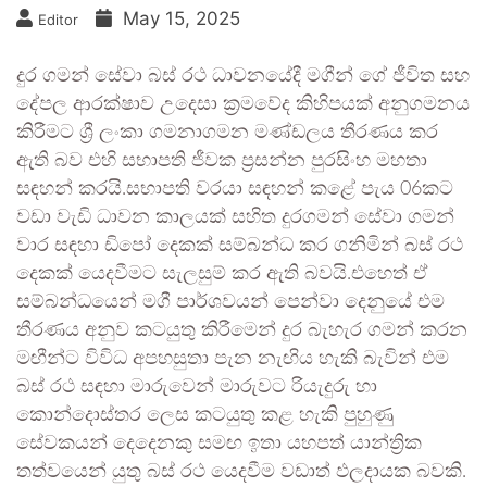
May 15, 2025
Editor
දුර ගමන් සේවා බස් රථ ධාවනයේදී මගීන් ගේ ජීවිත සහ
දේපල ආරක්ෂාව උදෙසා ක්‍රමවේද කිහිපයක් අනුගමනය
කිරීමට ශ්‍රී ලංකා ගමනාගමන මණ්ඩලය තීරණය කර
ඇති බව එහි සභාපති ජීවක ප්‍රසන්න පුරසිංහ මහතා
සඳහන් කරයි.සභාපති වරයා සඳහන් කළේ පැය 06කට
වඩා වැඩි ධාවන කාලයක් සහිත දුරගමන් සේවා ගමන්
වාර සඳහා ඩිපෝ දෙකක් සම්බන්ධ කර ගනිමින් බස් රථ
දෙකක් යෙදවීමට සැලසුම් කර ඇති බවයි.එහෙත් ඒ
සම්බන්ධයෙන් මගී පාර්ශවයන් පෙන්වා දෙනුයේ එම
තීරණය අනුව කටයුතු කිරීමෙන් දුර බැහැර ගමන් කරන
මඟීන්ට විවිධ අපහසුතා පැන නැඟිය හැකි බැවින් එම
බස් රථ සඳහා මාරුවෙන් මාරුවට රියැදුරු හා
කොන්දොස්තර ලෙස කටයුතු කළ හැකි පුහුණු
සේවකයන් දෙදෙනකු සමඟ ඉතා යහපත් යාන්ත්‍රික
තත්වයෙන් යුතු බස් රථ යෙදවීම වඩාත් ඵලදායක බවකි.