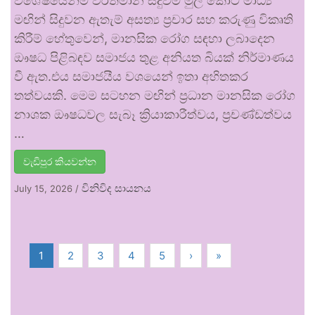
විශේෂයෙන්ම වර්තමාන සිදුවීම් මුල් කොට මාධ්‍ය
මඟින් සිදුවන ඇතැම් අසත්‍ය ප්‍රචාර සහ කරුණු විකෘති
කිරීම් හේතුවෙන්, මානසික රෝග සඳහා ලබාදෙන
ඖෂධ පිළිබඳව සමාජය තුළ අනියත බියක් නිර්මාණය
වී ඇත.එය සමාජයීය වශයෙන් ඉතා අහිතකර
තත්වයකි. මෙම සටහන මඟින් ප්‍රධාන මානසික රෝග
නාශක ඖෂධවල සැබෑ ක්‍රියාකාරීත්වය, ප්‍රචණ්ඩත්වය
…
වැඩිපුර කියවන්න
විනිවිද සායනය
July 15, 2026
/
1
2
3
4
5
›
»