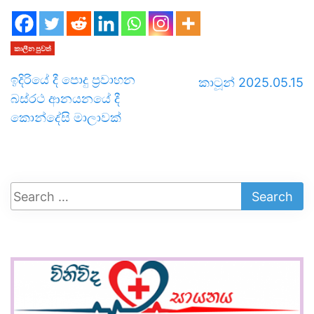
කාලීන පුවත්
ඉදිරියේ දී පොදු ප්‍රවාහන
කාටූන් 2025.05.15
බස්රථ ආනයනයේ දී
කොන්දේසි මාලාවක්