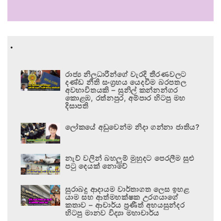
.
රාජ්‍ය නිලධාරීන්ගේ වැරදි තීරණවලට
දණ්ඩ නීති සංග්‍රහය යෙදවීම බරපතල
අවභාවිතයකි – සුනිල් කන්නන්ගර
කොළඹ, රත්නපුර, අම්පාර හිටපු මහ
දිසාපති
ලෝකයේ අඩුවෙන්ම නිදා ගන්නා ජාතිය?
නැව් වලින් බහලුම් මුහුදට පෙරලීම සුළු
පටු දෙයක් නොවේ
සුරාබදු ආදායම වාර්තාගත ලෙස ඉහළ
යාම සහ ආත්මභක්ෂක උරගයාගේ
කතාව – ආචාර්ය ප්‍රණීත් අභයසුන්දර
හිටපු මානව විද්‍යා මහාචාර්ය