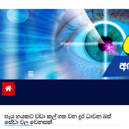
Skip
to
content
vinivida.lk
පැය හයකට වඩා කල් ගත වන දුර ධාවන බස්
සේවා වල වෙනසක්