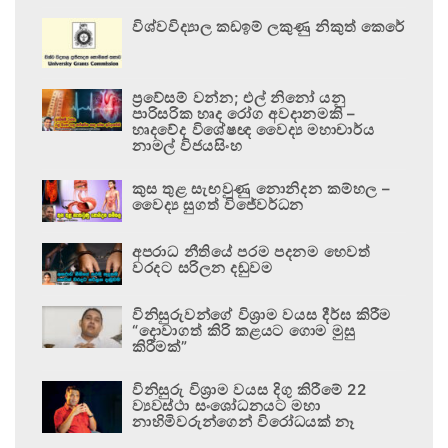
විශ්වවිද්‍යාල කඩඉම් ලකුණු නිකුත් කෙරේ
ප්‍රවේසම් වන්න; එල් නිනෝ යනු
පාරිසරික හෘද රෝග අවදානමකි –
හෘදවේද විශේෂඥ වෛද්‍ය මහාචාර්ය
නාමල් විජයසිංහ
කුස තුළ සැඟවුණු නොනිදන කම්හල –
වෛද්‍ය සුගත් විජේවර්ධන
අපරාධ නීතියේ පරම පදනම හෙවත්
වරදට සරිලන දඬුවම
විනිසුරුවන්ගේ විශ්‍රාම වයස දීර්ඝ කිරීම
“දොවාගත් කිරි කළයට ගොම මුසු
කිරීමක්”
විනිසුරු විශ්‍රාම වයස දිගු කිරීමේ 22
ව්‍යවස්ථා සංශෝධනයට මහා
නාහිමිවරුන්ගෙන් විරෝධයක් නෑ