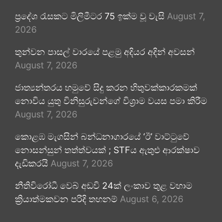
ප්‍රදේශ රැසකට මිලිමීටර 75 ඉක්ම වූ වැසි
August 7,
2026
තුන්වන පාසල් වාරයේ පළමු අදියර අදින් අවසන්
August 7, 2026
ජාත්‍යන්තරය හමුවේ සිදු කරන හිතුවක්කාරකමක්
නොවිය යුතු විනිසුරුවන්ගේ විශ්‍රාම වයස පමා කිරීම
August 7, 2026
කොළඹ මැගසින් බන්ධනාගාරයේ ‘ඊ’ වාට්ටුවේ
නොසන්සුන් තත්ත්වයක් ; STFය ඇතුළු ආරක්ෂාව
දැඩිකරයි
August 7, 2026
නීතිවිරෝධී වෙබ් අඩවි 24ක් ලංකාව තුළ වහාම
ක්‍රියාත්මකවන පරිදි තහනම්
August 6, 2026