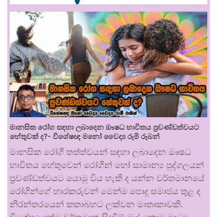
මානසික රෝග සඳහා ලබාදෙන ඖෂධ භාවිතය ප්‍රචණ්ඩත්වයට
හේතුවක් ද?- විශේෂඥ මනෝ වෛද්‍ය රූමි රූබන්
මානසික රෝගී තත්ත්වයන් සඳහා ලබාදෙන ඖෂධ
භාවිතය හේතුවෙන් රෝගීන් හෝ සාමාන්‍ය පුද්ගලයන්
ප්‍රචණ්ඩත්වයට යොමු විය හැකි ද යන්න වර්තමානයේ
රෝගීන්ගේ භාරකරුවන් මෙන්ම පොදු සමාජය තුළ ද
නිරන්තරයෙන් කතාබහට ලක්වන මාතෘකාවකි.