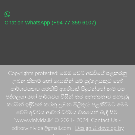
Chat on WhatsApp (+94 77 359 6107)
Copyrights protected: මෙම වෙබ් අඩවියේ පළකරනු
ලබන කිනම් හෝ දෙයකින් යම් පුද්ගලයකුට හෝ
පාර්ශවයකට යම්කිසි අගතියක් සිදුවන්නේ නම් එම
පුද්ගලයා හෝ පාර්ශවය විසින් තම අනන්‍යතාව තහවුරු
කරමින් ඉදිරිපත් කරනු ලබන පිළිතුරු පළකිරීමට මෙම
වෙබ් අඩවිය ආචාර ධර්මීය වශයෙන් බැඳී සිටී.
'www.vinivida.lk' © 2021- 2024| Contact Us -
editor.vinivida@gmail.com |
Design & develop by