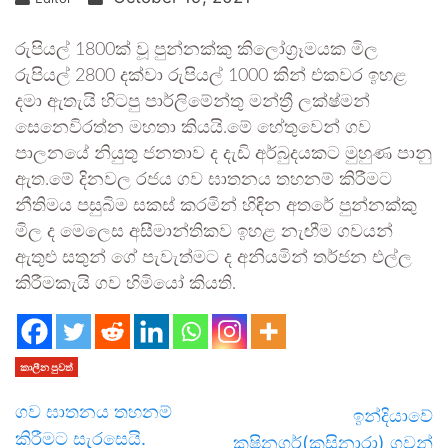
රුපියල් 1800ක් වූ පුන්නක්කු කිලෝග්‍රෑමයක මිල
රුපියල් 2800 දක්වා රුපියල් 1000 කින් එකවර ඉහළ
දමා ඇතැයි හිටපු පාර්ලිමේන්තු මන්ත්‍රී ලක්ෂ්මන්
සෙනෙවිරත්න මහතා කියයි.මේ හේතුවෙන් ගව
පාලනයේ නියුතු ජනතාව ද දැඩි අර්බුදයකට මුහුණ පානු
ඇත.මේ දිනවල රජය ගව ඝාතනය තහනම් කිරීමට
නීතිමය පසුබිම සකස් කරමින් හිඳින අතරේ පුන්නක්කු
මිල ද මෙලෙස අසීමාන්තිකව ඉහළ නැඟීම ගවයන්
ඇතුළු සතුන් ගේ පැවැත්මට ද අනියමින් තර්ජන එල්ල
කිරීමකැයි ගව හිමියෝ කියති.
කාලීන පුවත්
ගව ඝාතනය තහනම්
ඉන්දියාවේ
කිරීමට සැරසෙයි.
කුෂිනගර්(කුසිනාරා) ගුවන්