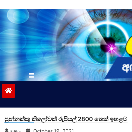
Skip
to
content
vinivida.lk
පුන්නක්කු කිලෝවක් රුපියල් 2800 තෙක් ඉහළට
October 19, 2021
Editor