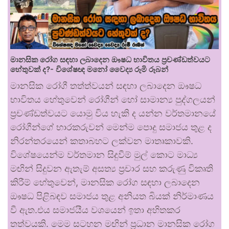
මානසික රෝග සඳහා ලබාදෙන ඖෂධ භාවිතය ප්‍රචණ්ඩත්වයට
හේතුවක් ද?- විශේෂඥ මනෝ වෛද්‍ය රූමි රූබන්
මානසික රෝගී තත්ත්වයන් සඳහා ලබාදෙන ඖෂධ
භාවිතය හේතුවෙන් රෝගීන් හෝ සාමාන්‍ය පුද්ගලයන්
ප්‍රචණ්ඩත්වයට යොමු විය හැකි ද යන්න වර්තමානයේ
රෝගීන්ගේ භාරකරුවන් මෙන්ම පොදු සමාජය තුළ ද
නිරන්තරයෙන් කතාබහට ලක්වන මාතෘකාවකි.
විශේෂයෙන්ම වර්තමාන සිදුවීම් මුල් කොට මාධ්‍ය
මඟින් සිදුවන ඇතැම් අසත්‍ය ප්‍රචාර සහ කරුණු විකෘති
කිරීම් හේතුවෙන්, මානසික රෝග සඳහා ලබාදෙන
ඖෂධ පිළිබඳව සමාජය තුළ අනියත බියක් නිර්මාණය
වී ඇත.එය සමාජයීය වශයෙන් ඉතා අහිතකර
තත්වයකි. මෙම සටහන මඟින් ප්‍රධාන මානසික රෝග