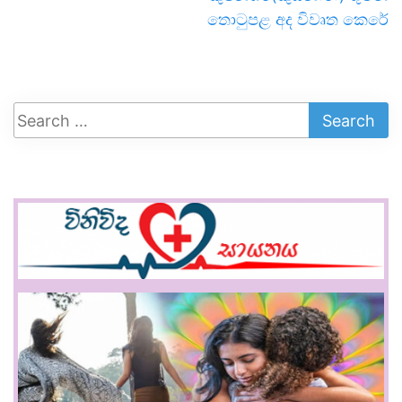
තොටුපළ අද විවෘත කෙරේ