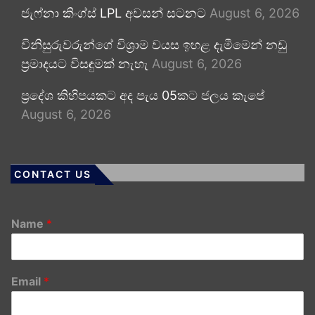
ජැෆ්නා කිංග්ස් LPL අවසන් සටනට
August 6, 2026
විනිසුරුවරුන්ගේ විශ්‍රාම වයස ඉහළ දැමීමෙන් නඩු
ප්‍රමාදයට විසඳුමක් නැහැ
August 6, 2026
ප්‍රදේශ කිහිපයකට අද පැය 05කට ජලය කැපේ
August 6, 2026
CONTACT US
Name
*
Email
*