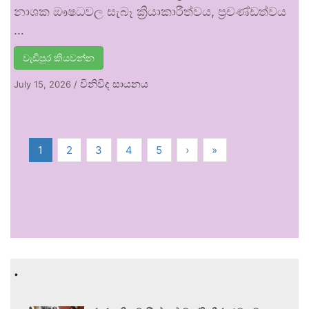
නාශක ඖෂධවල සැබෑ ක්‍රියාකාරීත්වය, ප්‍රචණ්ඩත්වය
…
වැඩිපුර කියවන්න
විනිවිද සායනය
July 15, 2026
/
1
2
3
4
5
›
»
.