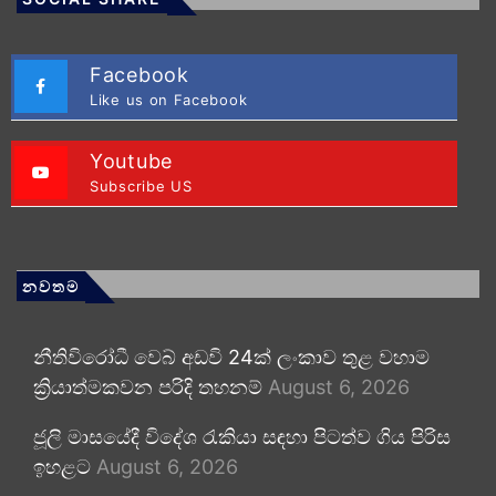
Facebook
Like us on Facebook
Youtube
Subscribe US
නවතම
නීතිවිරෝධී වෙබ් අඩවි 24ක් ලංකාව තුළ වහාම
ක්‍රියාත්මකවන පරිදි තහනම්
August 6, 2026
ජූලි මාසයේදී විදේශ රැකියා සඳහා පිටත්ව ගිය පිරිස
ඉහළට
August 6, 2026