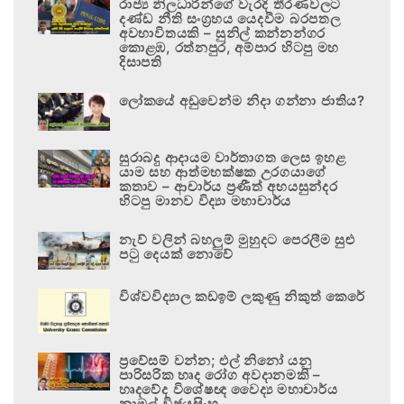
රාජ්‍ය නිලධාරීන්ගේ වැරදි තීරණවලට
දණ්ඩ නීති සංග්‍රහය යෙදවීම බරපතල
අවභාවිතයකි – සුනිල් කන්නන්ගර
කොළඹ, රත්නපුර, අම්පාර හිටපු මහ
දිසාපති
ලෝකයේ අඩුවෙන්ම නිදා ගන්නා ජාතිය?
සුරාබදු ආදායම වාර්තාගත ලෙස ඉහළ
යාම සහ ආත්මභක්ෂක උරගයාගේ
කතාව – ආචාර්ය ප්‍රණීත් අභයසුන්දර
හිටපු මානව විද්‍යා මහාචාර්ය
නැව් වලින් බහලුම් මුහුදට පෙරලීම සුළු
පටු දෙයක් නොවේ
විශ්වවිද්‍යාල කඩඉම් ලකුණු නිකුත් කෙරේ
ප්‍රවේසම් වන්න; එල් නිනෝ යනු
පාරිසරික හෘද රෝග අවදානමකි –
හෘදවේද විශේෂඥ වෛද්‍ය මහාචාර්ය
නාමල් විජයසිංහ