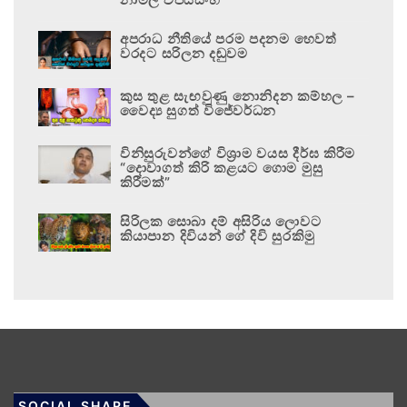
අපරාධ නීතියේ පරම පදනම හෙවත්
වරදට සරිලන දඬුවම
කුස තුළ සැඟවුණු නොනිදන කම්හල –
වෛද්‍ය සුගත් විජේවර්ධන
විනිසුරුවන්ගේ විශ්‍රාම වයස දීර්ඝ කිරීම
“දොවාගත් කිරි කළයට ගොම මුසු
කිරීමක්”
සිරිලක සොබා දම් අසිරිය ලොවට
කියාපාන දිවියන් ගේ දිවි සුරකිමු
SOCIAL SHARE