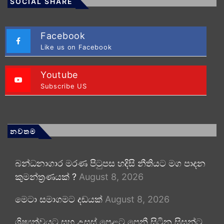
SOCIAL SHARE
Facebook
Like us on Facebook
Youtube
Subscribe US
නවතම
බන්ධනාගාර මරණ පිටුපස හදිසි නීතියට මග පාදන
කුමන්ත්‍රණයක් ?
August 8, 2026
මෙටා සමාගමට දඩයක්
August 8, 2026
ශිෂ්‍යත්වයට සහ උසස් පෙළට පෙනී සිටින සිසුන්ට