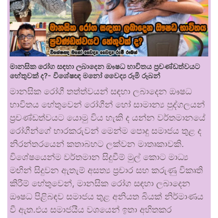
මානසික රෝග සඳහා ලබාදෙන ඖෂධ භාවිතය ප්‍රචණ්ඩත්වයට
හේතුවක් ද?- විශේෂඥ මනෝ වෛද්‍ය රූමි රූබන්
මානසික රෝගී තත්ත්වයන් සඳහා ලබාදෙන ඖෂධ
භාවිතය හේතුවෙන් රෝගීන් හෝ සාමාන්‍ය පුද්ගලයන්
ප්‍රචණ්ඩත්වයට යොමු විය හැකි ද යන්න වර්තමානයේ
රෝගීන්ගේ භාරකරුවන් මෙන්ම පොදු සමාජය තුළ ද
නිරන්තරයෙන් කතාබහට ලක්වන මාතෘකාවකි.
විශේෂයෙන්ම වර්තමාන සිදුවීම් මුල් කොට මාධ්‍ය
මඟින් සිදුවන ඇතැම් අසත්‍ය ප්‍රචාර සහ කරුණු විකෘති
කිරීම් හේතුවෙන්, මානසික රෝග සඳහා ලබාදෙන
ඖෂධ පිළිබඳව සමාජය තුළ අනියත බියක් නිර්මාණය
වී ඇත.එය සමාජයීය වශයෙන් ඉතා අහිතකර