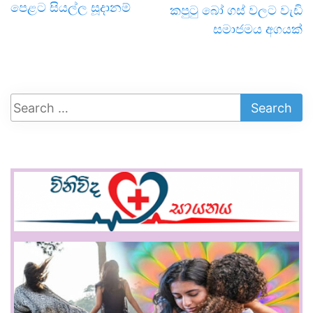
පෙළට සියල්ල සූදානම්
කපුටු බෝ ගස් වලට වැඩි
සමාජමය අගයක්