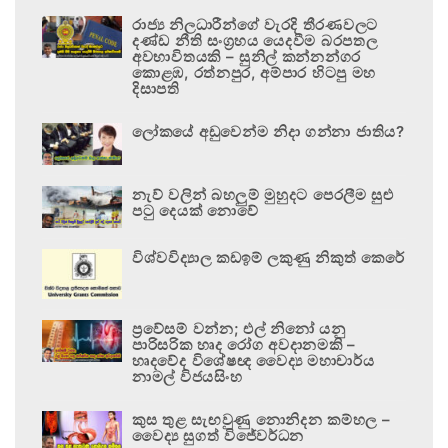
රාජ්‍ය නිලධාරීන්ගේ වැරදි තීරණවලට
දණ්ඩ නීති සංග්‍රහය යෙදවීම බරපතල
අවභාවිතයකි – සුනිල් කන්නන්ගර
කොළඹ, රත්නපුර, අම්පාර හිටපු මහ
දිසාපති
ලෝකයේ අඩුවෙන්ම නිදා ගන්නා ජාතිය?
නැව් වලින් බහලුම් මුහුදට පෙරලීම සුළු
පටු දෙයක් නොවේ
විශ්වවිද්‍යාල කඩඉම් ලකුණු නිකුත් කෙරේ
ප්‍රවේසම් වන්න; එල් නිනෝ යනු
පාරිසරික හෘද රෝග අවදානමකි –
හෘදවේද විශේෂඥ වෛද්‍ය මහාචාර්ය
නාමල් විජයසිංහ
කුස තුළ සැඟවුණු නොනිදන කම්හල –
වෛද්‍ය සුගත් විජේවර්ධන