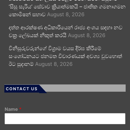
‘සිසු සැරිය’ සේවාව ක්‍රියාත්මකයි – ජාතික ගමනාගමන
කොමිෂන් සභාව
August 8, 2026
දත්ත ආරක්ෂණ අධිකාරියෙන් රාජ්‍ය අංශය සඳහා නව
චක්‍ර ලේඛයක් නිකුත් කරයි
August 8, 2026
විනිසුරුවරුන්ගේ විශ්‍රාම වයස දීර්ඝ කිරීමේ
සංශෝධනයට ජනමත විචාරණයක් අවශ්‍ය වුවහොත්
ඊට සූදානම්
August 8, 2026
CONTACT US
Name
*