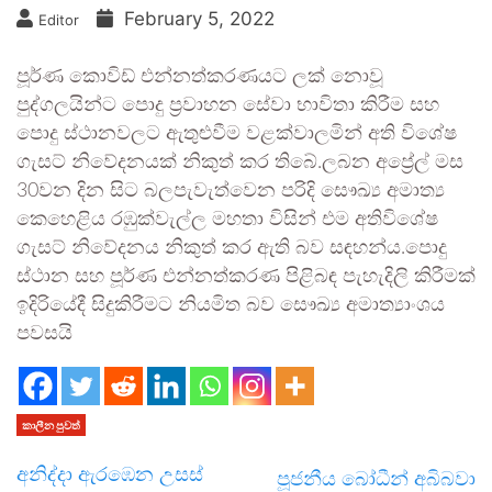
February 5, 2022
Editor
පූර්ණ කොවිඩ් එන්නත්කරණයට ලක් නොවූ
පුද්ගලයින්‍ට පොදු ප්‍රවාහන සේවා භාවිතා කිරීම සහ
පොදු ස්ථානවලට ඇතුළුවීම වළක්වාලමින් අති විශේෂ
ගැසට් නිවේදනයක් නිකුත් කර තිබේ.ලබන අප්‍රේල් මස
30වන දින සිට බලපැවැත්වෙන පරිදි සෞඛ්‍ය අමාත්‍ය
කෙහෙළිය රඹුක්වැල්ල මහතා විසින් එම අතිවිශේෂ
ගැසට් නිවේදනය නිකුත් කර ඇති බව සඳහන්ය.පොදු
ස්ථාන සහ පූර්ණ එන්නත්කරණ පිළිබඳ පැහැදිලි කිරීමක්
ඉදිරියේදී සිදුකිරීමට නියමිත බව සෞඛ්‍ය අමාත්‍යාංශය
පවසයි
කාලීන පුවත්
අනිද්දා ඇරඹෙන උසස්
පූජනීය බෝධීන් අබිබවා