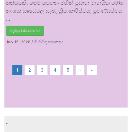
තත්වයකි. මෙම සටහන මඟින් ප්‍රධාන මානසික රෝග
නාශක ඖෂධවල සැබෑ ක්‍රියාකාරීත්වය, ප්‍රචණ්ඩත්වය
…
වැඩිපුර කියවන්න
විනිවිද සායනය
July 15, 2026
/
1
2
3
4
5
›
»
.