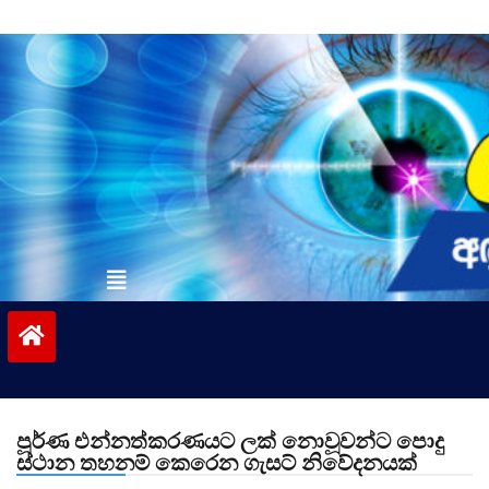
Skip
to
content
vinivida.lk
පූර්ණ එන්නත්කරණයට ලක් නොවූවන්ට පොදු
ස්ථාන තහනම් කෙරෙන ගැසට් නිවේදනයක්