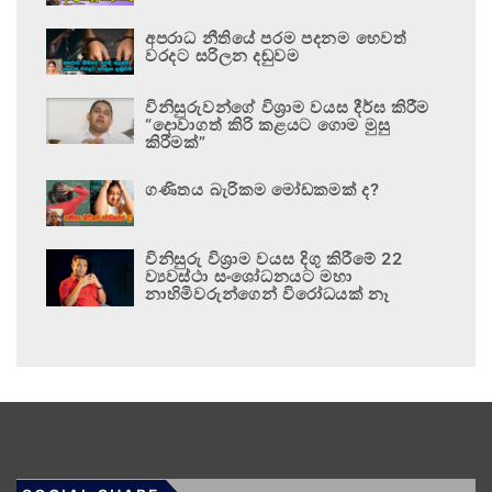
අපරාධ නීතියේ පරම පදනම හෙවත්
වරදට සරිලන දඬුවම
විනිසුරුවන්ගේ විශ්‍රාම වයස දීර්ඝ කිරීම
“දොවාගත් කිරි කළයට ගොම මුසු
කිරීමක්”
ගණිතය බැරිකම මෝඩකමක් ද?
විනිසුරු විශ්‍රාම වයස දිගු කිරීමේ 22
ව්‍යවස්ථා සංශෝධනයට මහා
නාහිමිවරුන්ගෙන් විරෝධයක් නෑ