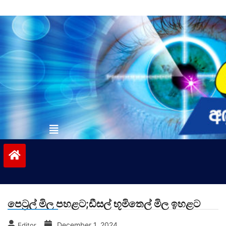
Skip
to
content
vinivida.lk
පෙට්‍රල් මිල පහළට;ඩීසල් භූමිතෙල් මිල ඉහළට
December 1, 2024
Editor