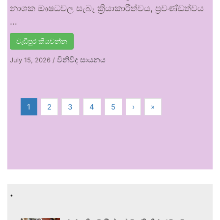
නාශක ඖෂධවල සැබෑ ක්‍රියාකාරීත්වය, ප්‍රචණ්ඩත්වය
…
වැඩිපුර කියවන්න
විනිවිද සායනය
July 15, 2026
/
1
2
3
4
5
›
»
.