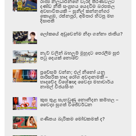
රාජ්‍ය නිලධාරීන්ගේ වැරදි තීරණවලට
දණ්ඩ නීති සංග්‍රහය යෙදවීම බරපතල
අවභාවිතයකි – සුනිල් කන්නන්ගර
කොළඹ, රත්නපුර, අම්පාර හිටපු මහ
දිසාපති
ලෝකයේ අඩුවෙන්ම නිදා ගන්නා ජාතිය?
නැව් වලින් බහලුම් මුහුදට පෙරලීම සුළු
පටු දෙයක් නොවේ
ප්‍රවේසම් වන්න; එල් නිනෝ යනු
පාරිසරික හෘද රෝග අවදානමකි –
හෘදවේද විශේෂඥ වෛද්‍ය මහාචාර්ය
නාමල් විජයසිංහ
කුස තුළ සැඟවුණු නොනිදන කම්හල –
වෛද්‍ය සුගත් විජේවර්ධන
ගණිතය බැරිකම මෝඩකමක් ද?