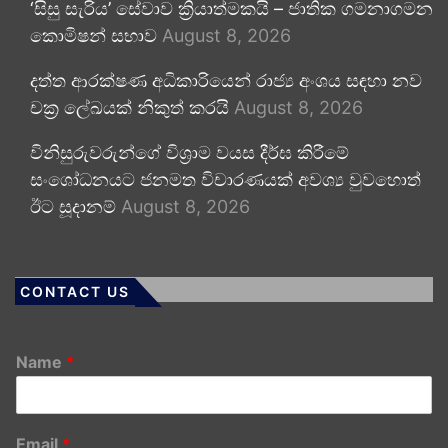
‘සිසු සැරිය’ සේවාව ක්‍රියාත්මකයි – ජාතික ගමනාගමන
කොමිෂන් සභාව
August 8, 2026
දත්ත ආරක්ෂණ අධිකාරියෙන් රාජ්‍ය අංශය සඳහා නව
චක්‍ර ලේඛයක් නිකුත් කරයි
August 8, 2026
විනිසුරුවරුන්ගේ විශ්‍රාම වයස දීර්ඝ කිරීමේ
සංශෝධනයට ජනමත විචාරණයක් අවශ්‍ය වුවහොත්
ඊට සූදානම්
August 8, 2026
CONTACT US
Name
*
Email
*