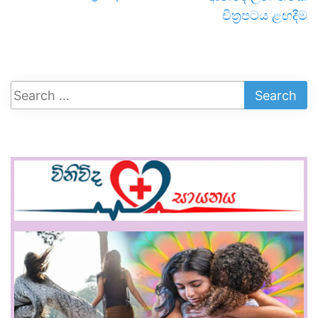
චිත්‍රපටය ළඟදීම