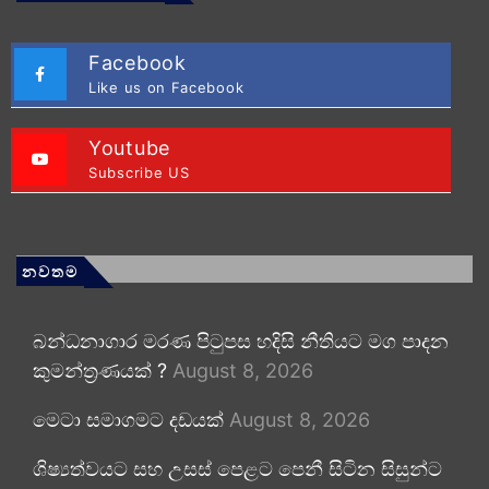
Facebook
Like us on Facebook
Youtube
Subscribe US
නවතම
බන්ධනාගාර මරණ පිටුපස හදිසි නීතියට මග පාදන
කුමන්ත්‍රණයක් ?
August 8, 2026
මෙටා සමාගමට දඩයක්
August 8, 2026
ශිෂ්‍යත්වයට සහ උසස් පෙළට පෙනී සිටින සිසුන්ට