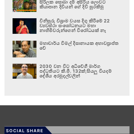
සිරිලක සොබා දම් අසිරිය ලොවට
කියාපාන දිවියන් ගේ දිවි සුරකිමු
විනිසුරු විශ්‍රාම වයස දිගු කිරීමේ 22
ව්‍යවස්ථා සංශෝධනයට මහා
නාහිමිවරුන්ගෙන් විරෝධයක් නෑ
මහාචාර්ය විමල් දිසානායක අභාවප්‍රාප්ත
වේ
2030 වන විට අධිවේගී මාර්ග
පද්ධතියට කි.මී. 132ක්;සියලු වියදම්
දේශීය අරමුදල්වලින්
SOCIAL SHARE