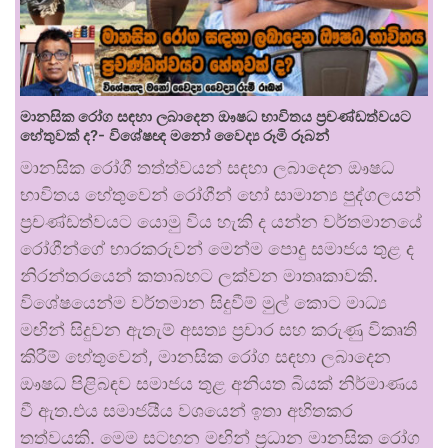
මානසික රෝග සඳහා ලබාදෙන ඖෂධ භාවිතය ප්‍රචණ්ඩත්වයට
හේතුවක් ද?- විශේෂඥ මනෝ වෛද්‍ය රූමි රූබන්
මානසික රෝගී තත්ත්වයන් සඳහා ලබාදෙන ඖෂධ
භාවිතය හේතුවෙන් රෝගීන් හෝ සාමාන්‍ය පුද්ගලයන්
ප්‍රචණ්ඩත්වයට යොමු විය හැකි ද යන්න වර්තමානයේ
රෝගීන්ගේ භාරකරුවන් මෙන්ම පොදු සමාජය තුළ ද
නිරන්තරයෙන් කතාබහට ලක්වන මාතෘකාවකි.
විශේෂයෙන්ම වර්තමාන සිදුවීම් මුල් කොට මාධ්‍ය
මඟින් සිදුවන ඇතැම් අසත්‍ය ප්‍රචාර සහ කරුණු විකෘති
කිරීම් හේතුවෙන්, මානසික රෝග සඳහා ලබාදෙන
ඖෂධ පිළිබඳව සමාජය තුළ අනියත බියක් නිර්මාණය
වී ඇත.එය සමාජයීය වශයෙන් ඉතා අහිතකර
තත්වයකි. මෙම සටහන මඟින් ප්‍රධාන මානසික රෝග