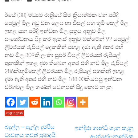
ඊයේ (30) මධ්‍යම රාත‍්‍රියේ සිට ක‍්‍රියාත්මක වන පරිදි
පෙට්‍රල් මිල අඩු වන ලෙස හා ඩීසල් සහ භූමි තෙල් මිල
ඉහළ යන පරිදි ඉන්ධන මිල සූත්‍රය අනුව මිල
සංශෝධනය සිදු කර ඇත.ඒ අනුව ඔක්ටේන් 92 පෙට්‍රල්
ලීටරයක් රුපියල් දෙකකින් පහළ දමා ඇති අතර එහි
නව මිල 309කි.ලංකා සුපර් ඩීසල් ලීටරයක් රුපියල්
තුනකින් ඉහළ දමා තිබෙන අතර එහි නව මිල රුපියල්
286කි.භූමිතෙල් ලීටරයක මිල රුපියල් පහකින් ඉහළ
දමා ඇති අතර එහි නව මිල 188.00කි.සෙසු ඉන්ධන
වර්ගවල මිල ගණන් වෙනසක් සිදු කොට නැත.
කාලීන පුවත්
බදුල්ල – ඇල්ල දුම්රිය
ඉන්දිරා ගාන්ධි ගැන තැනූ
ධාවනය තවත් ප්‍රමාදයි
ආන්දෝලනාත්මක