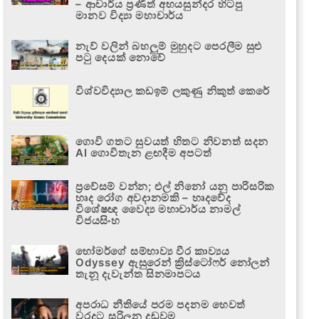
– ආචාර්ය ප්‍රණීත් අභයසුන්දර හිටපු
මානව විද්‍යා මහාචාර්ය
නැව් වලින් බහලුම් මුහුදට පෙරලීම සුළු
පටු දෙයක් නොවේ
විශ්වවිද්‍යාල කඩඉම් ලකුණු නිකුත් කෙරේ
ගොවි ගතට සුවයත් හිතට නිවනත් සදන
AI ගොවිතැන ළඟදීම අපටත්
ප්‍රවේසම් වන්න; එල් නිනෝ යනු පාරිසරික
හෘද රෝග අවදානමකි – හෘදවේද
විශේෂඥ වෛද්‍ය මහාචාර්ය නාමල්
විජයසිංහ
හෝමර්ගේ සම්භාව්‍ය වීර කාව්‍යය
Odyssey ඇසුරෙන් ක්‍රිස්ටෝෆර් නෝලන්
තැනූ දැවැන්ත සිනමාපටය
අපරාධ නීතියේ පරම පදනම හෙවත්
වරදට සරිලන දඬුවම