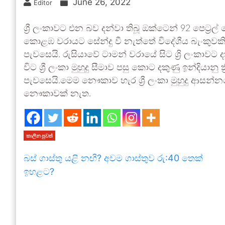
June 26, 2022
Editor
ශ්‍රී ලංකාවට එන බව දන්වා තිබූ ඔක්ටෙන් 92 පෙට්‍රල් 
කොළඹ වරායට සේන්දු වී නැත්තේ විදේශීය බැංකුවකින් 
පැවසෙයි. රුසියාවේ ටාමන් වරායේ සිට ශ්‍රි ලංකාව
විට ශ්‍රී ලංකා මුහුදු සීමාව පසු කොට දකුණු ඉන්දියානු
පැවසෙයි.මෙම නෞකාව හැර ශ්‍රී ලංකා මුහුදු ආසන්න
නෞකාවක් නැත.
කාලීන පුවත්
බස් ගාස්තු යළි නඟී? අවම ගාස්තුව රු:40 තෙක්
ඉහළට?