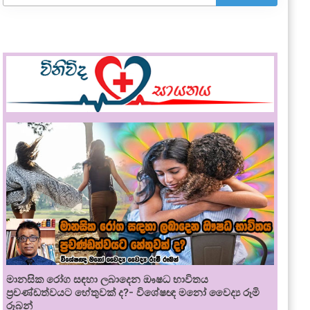
මානසික රෝග සඳහා ලබාදෙන ඖෂධ භාවිතය
ප්‍රචණ්ඩත්වයට හේතුවක් ද?- විශේෂඥ මනෝ වෛද්‍ය රූමි
රූබන්