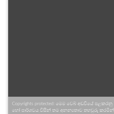
Copyrights protected: මෙම වෙබ් අඩවියේ පළකරනු
හෝ පාර්ශවය විසින් තම අනන්‍යතාව තහවුරු කරමින් ඉ