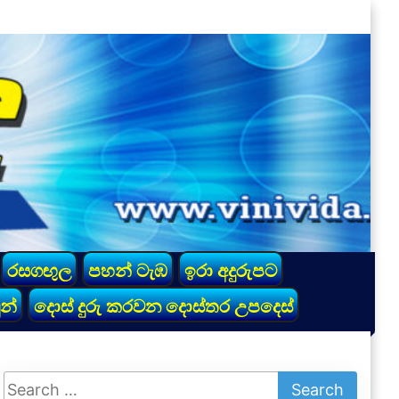
රසගඟුල
පහන් ටැඹ
ඉරා අදුරුපට
න්
දොස් දුරු කරවන දොස්තර උපදෙස්