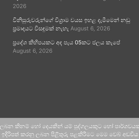
2026
විනිසුරුවරුන්ගේ විශ්‍රාම වයස ඉහළ දැමීමෙන් නඩු
ප්‍රමාදයට විසඳුමක් නැහැ
August 6, 2026
ප්‍රදේශ කිහිපයකට අද පැය 05කට ජලය කැපේ
August 6, 2026
 ලබන කිනම් හෝ දෙයකින් යම් පුද්ගලයකුට හෝ පාර්ශවයකට
දිරිපත් කරනු ලබන පිළිතුරු පළකිරීමට මෙම වෙබ් අඩවිය ආච