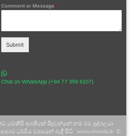
Comment or Message
*
Submit
Chat on WhatsApp (+94 77 359 6107)
 යම්කිසි අගතියක් සිදුවන්නේ නම් එම පුද්ගලයා
ාර ධර්මීය වශයෙන් බැඳී සිටී. 'www.vinivida.lk' ©