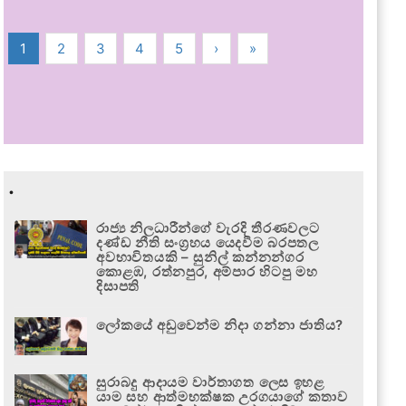
1
2
3
4
5
›
»
.
රාජ්‍ය නිලධාරීන්ගේ වැරදි තීරණවලට
දණ්ඩ නීති සංග්‍රහය යෙදවීම බරපතල
අවභාවිතයකි – සුනිල් කන්නන්ගර
කොළඹ, රත්නපුර, අම්පාර හිටපු මහ
දිසාපති
ලෝකයේ අඩුවෙන්ම නිදා ගන්නා ජාතිය?
සුරාබදු ආදායම වාර්තාගත ලෙස ඉහළ
යාම සහ ආත්මභක්ෂක උරගයාගේ කතාව