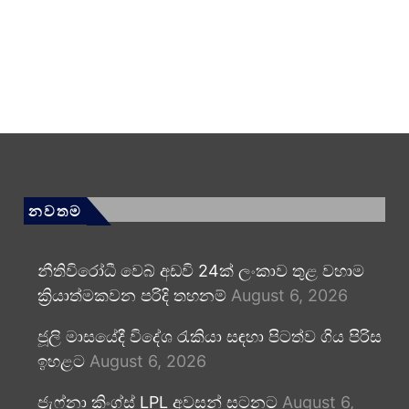
නවතම
නීතිවිරෝධී වෙබ් අඩවි 24ක් ලංකාව තුළ වහාම
ක්‍රියාත්මකවන පරිදි තහනම්
August 6, 2026
ජූලි මාසයේදී විදේශ රැකියා සඳහා පිටත්ව ගිය පිරිස
ඉහළට
August 6, 2026
ජැෆ්නා කිංග්ස් LPL අවසන් සටනට
August 6,