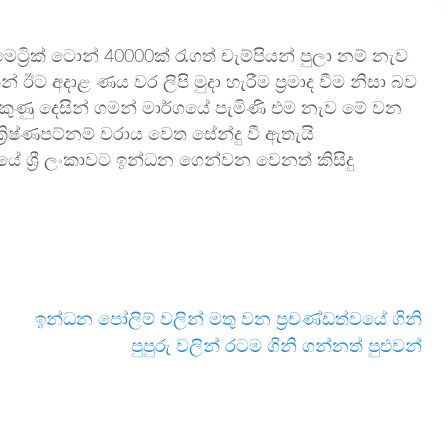
මෙට්‍රික් ටොන් 40000ක් රැගත් චැම්පියන් පුලා නම් නැව
ඊට අදාළ ණය වර ලිපි මුදා හැරීම ප්‍රමාද වීම නිසා බව
ට දකුණු දෙසින් ගමන් මාර්ගයේ පැමිණි එම නැව මේ වන
 ක්‍රිෂ්ණපට්නම් වරාය වෙත සේන්දු වී ඇතැයි
යේ ශ්‍රී ලංකාවට ඉන්ධන ගෙන්වන වෙනත් කිසිදු
ඉන්ධන පෝලිම් වලින් මතු වන ප්‍රචණ්ඩත්වයේ ගිනි
පුපුරු වලින් රටම ගිනි ගන්නත් පුළුවන්