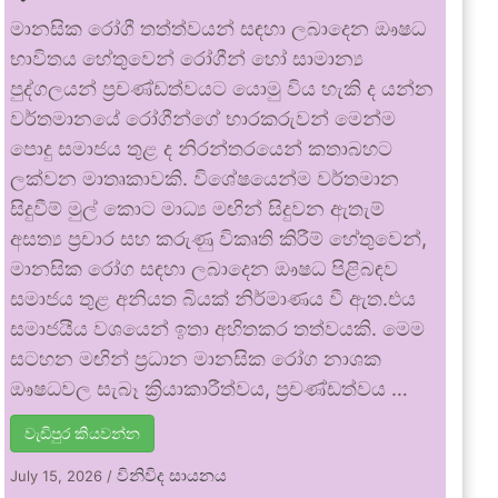
මානසික රෝගී තත්ත්වයන් සඳහා ලබාදෙන ඖෂධ
භාවිතය හේතුවෙන් රෝගීන් හෝ සාමාන්‍ය
පුද්ගලයන් ප්‍රචණ්ඩත්වයට යොමු විය හැකි ද යන්න
වර්තමානයේ රෝගීන්ගේ භාරකරුවන් මෙන්ම
පොදු සමාජය තුළ ද නිරන්තරයෙන් කතාබහට
ලක්වන මාතෘකාවකි. විශේෂයෙන්ම වර්තමාන
සිදුවීම් මුල් කොට මාධ්‍ය මඟින් සිදුවන ඇතැම්
අසත්‍ය ප්‍රචාර සහ කරුණු විකෘති කිරීම් හේතුවෙන්,
මානසික රෝග සඳහා ලබාදෙන ඖෂධ පිළිබඳව
සමාජය තුළ අනියත බියක් නිර්මාණය වී ඇත.එය
සමාජයීය වශයෙන් ඉතා අහිතකර තත්වයකි. මෙම
සටහන මඟින් ප්‍රධාන මානසික රෝග නාශක
ඖෂධවල සැබෑ ක්‍රියාකාරීත්වය, ප්‍රචණ්ඩත්වය …
වැඩිපුර කියවන්න
විනිවිද සායනය
July 15, 2026
/