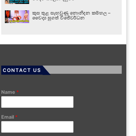
කුස තුළ සැඟවුණු නොනිදන කම්හල –
වෛද්‍ය සුගත් විජේවර්ධන
CONTACT US
Name
*
Email
*