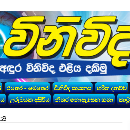
්
එතෙර - මෙතෙර
විනිවිද සායනය
හරිත දනව්ව
කය
උරුමයක අසිරිය
නිතර නොඇසෙන කතා
කාටූ
ෙයි