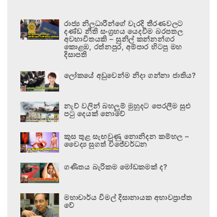
රාජ්‍ය නිලධාරීන්ගේ වැරදි තීරණවලට
දණ්ඩ නීති සංග්‍රහය යෙදවීම බරපතල
අවභාවිතයකි – සුනිල් කන්නන්ගර
කොළඹ, රත්නපුර, අම්පාර හිටපු මහ
දිසාපති
ලෝකයේ අඩුවෙන්ම නිදා ගන්නා ජාතිය?
නැව් වලින් බහලුම් මුහුදට පෙරලීම සුළු
පටු දෙයක් නොවේ
කුස තුළ සැඟවුණු නොනිදන කම්හල –
වෛද්‍ය සුගත් විජේවර්ධන
ගණිතය බැරිකම මෝඩකමක් ද?
මහාචාර්ය විමල් දිසානායක අභාවප්‍රාප්ත
වේ