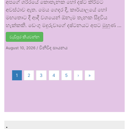
අපගේ ශරීරයේ කොතැනක හෝ දෂ්ට කිරීමට
අවස්ථාව ඇත. මෙය ගෙදර දී, කාර්යාලයේ හෝ
මඟතොට දී ආදී වශයෙන් ඕනෑම තැනක සිදුවිය
හැක්කකි. ඩෙංගු මදුරුවාගේ දෂ්ටනයට අපට මුහුණ …
වැඩිපුර කියවන්න
විනිවිද සායනය
August 10, 2026
/
1
2
3
4
5
›
»
.