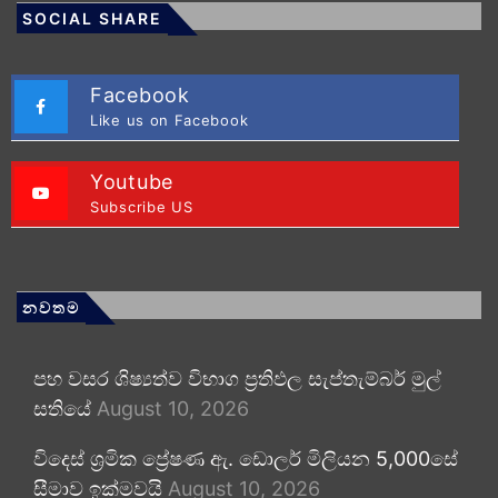
SOCIAL SHARE
Facebook
Like us on Facebook
Youtube
Subscribe US
නවතම
පහ වසර ශිෂ්‍යත්ව විභාග ප්‍රතිඵල සැප්තැම්බර් මුල්
සතියේ
August 10, 2026
විදෙස් ශ්‍රමික ප්‍රේෂණ ඇ. ඩොලර් මිලියන 5,000සේ
සීමාව ඉක්මවයි
August 10, 2026