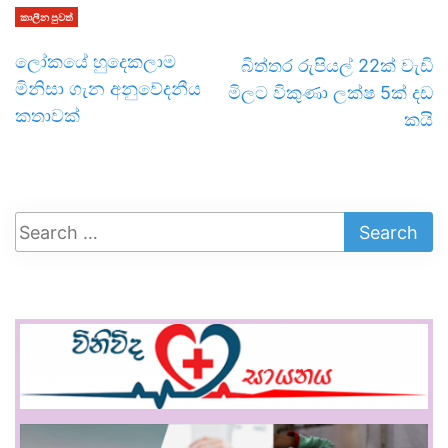
කාලීන පුවත්
ලෝකයේ හුදෙකලාම
බිත්තර රුපියල් 22ක් වැඩි
මිනිසා ගැන අනුවේදනීය
මිලට විකුණා ලක්ෂ 5ක් දඩ
කතාවක්
කයි