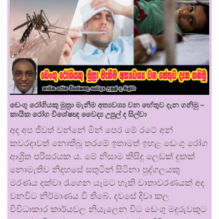
ඩෙංගු රෝගියකු ⁣මුත්‍රා මැනීම අත්‍යවශ්‍ය වන හේතුව දැන ගනිමු –
කායික රෝග විශේෂඥ වෛද්‍ය උපුල් ද සිල්වා
අද අප ජීවත් වන්නේ මින් පෙර මේ රටේ අන්
කවරදාවත් නොතිබූ තරමේ ඉතාමත් ඉහළ ඩෙංගු රෝග
ආශ්‍රිත පරිසරයක ය. මේ නිසාම කිසිදු ලෙඩක් දුකක්
නොමැතිව නිදහසේ සතුටින් සිටිනා පුද්ගලයකු
මරණය දක්වා රැගෙන යෑමට හැකි වාතාවරණයක් අද
වනවිට නිර්මාණය වී තිබේ. දවසේ දිවා කල
විවිධාකාර කාර්යවල නියැලෙන විට ඩෙංගු මදුරුවකුට