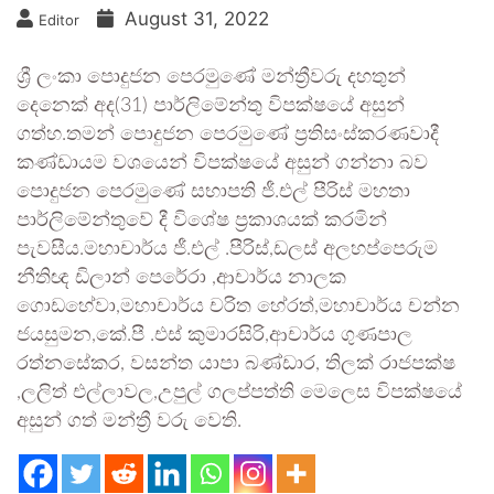
August 31, 2022
Editor
ශ්‍රී ලංකා පොදුජන පෙරමුණේ මන්ත්‍රීවරු දහතුන්
දෙනෙක් අද(31) පාර්ලිමේන්තු විපක්ෂයේ අසුන්
ගත්හ.තමන් පොදුජන පෙරමුණේ ප්‍රතිසංස්කරණවාදී
කණ්ඩායම වශයෙන් විපක්ෂයේ අසුන් ගන්නා බව
පොදුජන පෙරමුණේ සභාපති ජී.එල් පීරිස් මහතා
පාර්ලිමේන්තුවේ දී විශේෂ ප්‍රකාශයක් කරමින්
පැවසීය.මහාචාර්ය ජී.එල් .පීරිස්,ඩලස් අලහප්පෙරුම
නීතිඥ ඩිලාන් පෙරේරා ,ආචාර්ය නාලක
ගොඩහේවා,මහාචාර්ය චරිත හේරත්,මහාචාර්ය චන්න
ජයසුමන,කේ.පී .එස් කුමාරසිරි,ආචාර්ය ගුණපාල
රත්නසේකර, වසන්ත යාපා බණ්ඩාර, තිලක් රාජපක්ෂ
,ලලිත් එල්ලාවල,උපුල් ගලප්පත්ති මෙලෙස විපක්ෂයේ
අසුන් ගත් මන්ත්‍රී වරු වෙති.