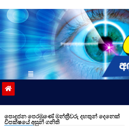
Skip
to
content
vinivida.lk
පොදුජන පෙරමුණේ මන්ත්‍රීවරු දහතුන් දෙනෙක්
විපක්ෂයේ අසුන් ගනිති