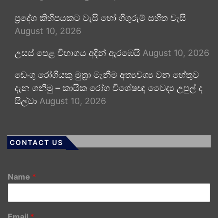
ප්‍රදේශ කිහිපයකට වැසි හෝ ගිගුරුම් සහිත වැසි
August 10, 2026
උසස් පෙළ විභාගය අදින් ඇරඹෙයි
August 10, 2026
ඩෙංගු රෝගියකු ⁣මුත්‍රා මැනීම අත්‍යවශ්‍ය වන හේතුව
දැන ගනිමු – කායික රෝග විශේෂඥ වෛද්‍ය උපුල් ද
සිල්වා
August 10, 2026
CONTACT US
Name
*
Email
*