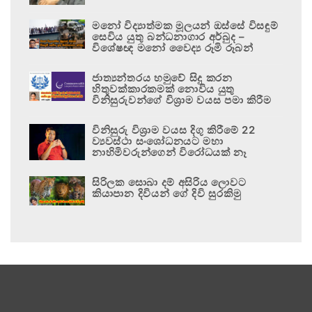
මනෝ විද්‍යාත්මක මූලයන් ඔස්සේ විසඳුම්
සෙවිය යුතු බන්ධනාගාර අර්බුද –
විශේෂඥ මනෝ වෛද්‍ය රූමි රූබන්
ජාත්‍යන්තරය හමුවේ සිදු කරන
හිතුවක්කාරකමක් නොවිය යුතු
විනිසුරුවන්ගේ විශ්‍රාම වයස පමා කිරීම
විනිසුරු විශ්‍රාම වයස දිගු කිරීමේ 22
ව්‍යවස්ථා සංශෝධනයට මහා
නාහිමිවරුන්ගෙන් විරෝධයක් නෑ
සිරිලක සොබා දම් අසිරිය ලොවට
කියාපාන දිවියන් ගේ දිවි සුරකිමු