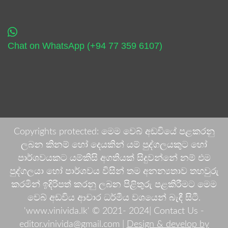
Chat on WhatsApp (+94 77 359 6107)
Copyrights protected: මෙම වෙබ් අඩවියේ පළකරනු
ලබන කිනම් හෝ දෙයකින් යම් පුද්ගලයකුට හෝ
පාර්ශවයකට යම්කිසි අගතියක් සිදුවන්නේ නම් එම
පුද්ගලයා හෝ පාර්ශවය විසින් තම අනන්‍යතාව තහවුරු
කරමින් ඉදිරිපත් කරනු ලබන පිළිතුරු පළකිරීමට මෙම
වෙබ් අඩවිය ආචාර ධර්මීය වශයෙන් බැඳී සිටී.
'www.vinivida.lk' © 2021- 2024| Contact Us -
editor.vinivida@gmail.com |
Design & develop by