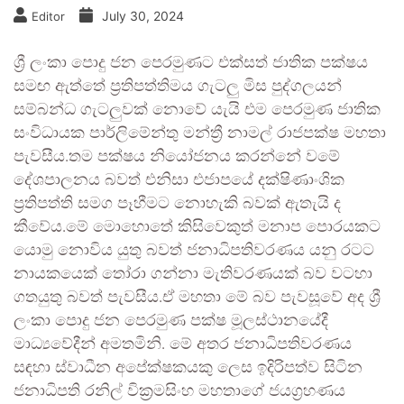
July 30, 2024
Editor
ශ්‍රී ලංකා පොදු ජන පෙරමුණට එක්සත් ජාතික පක්ෂය
සමඟ ඇත්තේ ප්‍රතිපත්තිමය ගැටලු මිස පුද්ගලයන්
සම්බන්ධ ගැටලුවක් නොවේ යැයි එම පෙරමුණ ජාතික
සංවිධායක පාර්ලිමේන්තු මන්ත්‍රී නාමල් රාජපක්ෂ මහතා
පැවසීය.තම පක්ෂය නියෝජනය කරන්නේ වමේ
දේශපාලනය බවත් එනිසා එජාපයේ දක්ෂිණාංශික
ප්‍රතිපත්ති සමග පෑහීමට නොහැකි බවක් ඇතැයි ද
කීවේය.මේ මොහොතේ කිසිවෙකුත් මනාප පොරයකට
යොමු නොවිය යුතු බවත් ජනාධිපතිවරණය යනු රටට
නායකයෙක් තෝරා ගන්නා මැතිවරණයක් බව වටහා
ගතයුතු බවත් පැවසීය.ඒ මහතා මේ බව පැවසූවේ අද ශ්‍රී
ලංකා පොදු ජන පෙරමුණ පක්ෂ මූලස්ථානයේදී
මාධ්‍යවේදීන් අමතමිනි. මේ අතර ජනාධිපතිවරණය
සඳහා ස්වාධීන අපේක්ෂකයකු ලෙස ඉදිරිපත්ව සිටින
ජනාධිපති රනිල් වික්‍රමසිංහ මහතාගේ ජයග්‍රහණය