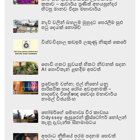
කතාව – ආචාර්ය ප්‍රණීත් අභයසුන්දර
හිටපු මානව විද්‍යා මහාචාර්ය
නැව් වලින් බහලුම් මුහුදට පෙරලීම සුළු
පටු දෙයක් නොවේ
විශ්වවිද්‍යාල කඩඉම් ලකුණු නිකුත් කෙරේ
ගොවි ගතට සුවයත් හිතට නිවනත් සදන
AI ගොවිතැන ළඟදීම අපටත්
ප්‍රවේසම් වන්න; එල් නිනෝ යනු
පාරිසරික හෘද රෝග අවදානමකි –
හෘදවේද විශේෂඥ වෛද්‍ය මහාචාර්ය
නාමල් විජයසිංහ
හෝමර්ගේ සම්භාව්‍ය වීර කාව්‍යය
Odyssey ඇසුරෙන් ක්‍රිස්ටෝෆර් නෝලන්
තැනූ දැවැන්ත සිනමාපටය
අපරාධ නීතියේ පරම පදනම හෙවත්