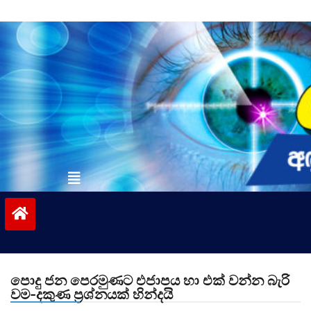
Skip
to
content
vinivida.lk
පොදු ජන පෙරමුණට එජාපය හා එක් වන්න බැරි
වම-දකුණ ප්‍රශ්නයක් හින්දයි