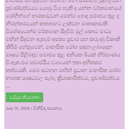
භාවිතය හේතුවෙන් රෝගීන් හෝ සාමාන්‍ය පුද්ගලයන්
ප්‍රචණ්ඩත්වයට යොමු විය හැකි ද යන්න වර්තමානයේ
රෝගීන්ගේ භාරකරුවන් මෙන්ම පොදු සමාජය තුළ ද
නිරන්තරයෙන් කතාබහට ලක්වන මාතෘකාවකි.
විශේෂයෙන්ම වර්තමාන සිදුවීම් මුල් කොට මාධ්‍ය
මඟින් සිදුවන ඇතැම් අසත්‍ය ප්‍රචාර සහ කරුණු විකෘති
කිරීම් හේතුවෙන්, මානසික රෝග සඳහා ලබාදෙන
ඖෂධ පිළිබඳව සමාජය තුළ අනියත බියක් නිර්මාණය
වී ඇත.එය සමාජයීය වශයෙන් ඉතා අහිතකර
තත්වයකි. මෙම සටහන මඟින් ප්‍රධාන මානසික රෝග
නාශක ඖෂධවල සැබෑ ක්‍රියාකාරීත්වය, ප්‍රචණ්ඩත්වය
…
වැඩිපුර කියවන්න
විනිවිද සායනය
July 15, 2026
/