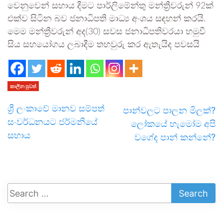
වෙනුවෙන් සහාය දීමට පාර්ලිමේන්තු මන්ත්‍රීවරුන් 92ක්
එක්ව සිටින බව ජනාධිපති මාධ්‍ය අංශය සඳහන් කරයි.
මෙම මන්ත්‍රීවරුන් අද(30) සවස ජනාධිපතිවරයා හමුවී
සිය සහයෝගය ලබාදීම තහවුරු කර ඇතැයිද පවසයි
කාලීන පුවත්
ශ්‍රී ලංකාවේ මානව සම්පත්
පාන්වලට පාලන මිලක්?
සංවර්ධනයට ජර්මනියේ
ලෝකයේ හැමෝම අපි
සහාය
වගේද පාන් කන්නේ?