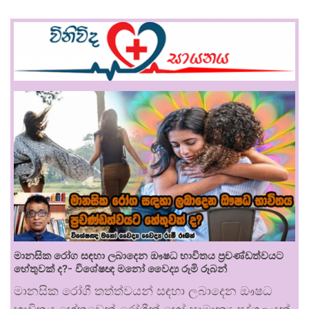
මානසික රෝග සඳහා ලබාදෙන ඖෂධ භාවිතය ප්‍රචණ්ඩත්වයට
හේතුවක් ද?- විශේෂඥ මනෝ වෛද්‍ය රූමි රූබන්
මානසික රෝගී තත්ත්වයන් සඳහා ලබාදෙන ඖෂධ