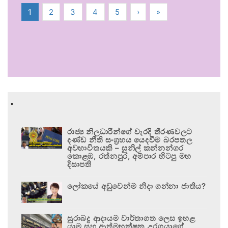
1
2
3
4
5
›
»
.
රාජ්‍ය නිලධාරීන්ගේ වැරදි තීරණවලට
දණ්ඩ නීති සංග්‍රහය යෙදවීම බරපතල
අවභාවිතයකි – සුනිල් කන්නන්ගර
කොළඹ, රත්නපුර, අම්පාර හිටපු මහ
දිසාපති
ලෝකයේ අඩුවෙන්ම නිදා ගන්නා ජාතිය?
සුරාබදු ආදායම වාර්තාගත ලෙස ඉහළ
යාම සහ ආත්මභක්ෂක උරගයාගේ