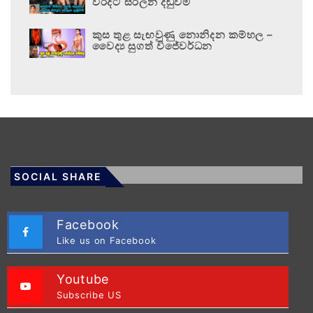
වරදට සරිලන දඬුවම
කුස තුළ සැඟවුණු නොනිදන කම්හල –
වෛද්‍ය සුගත් විජේවර්ධන
SOCIAL SHARE
Facebook
Like us on Facebook
Youtube
Subscribe US