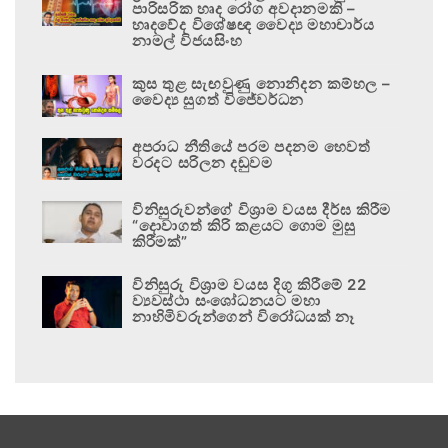
පාරිසරික හෘද රෝග අවදානමකි –
හෘදවේද විශේෂඥ වෛද්‍ය මහාචාර්ය
නාමල් විජයසිංහ
කුස තුළ සැඟවුණු නොනිදන කම්හල –
වෛද්‍ය සුගත් විජේවර්ධන
අපරාධ නීතියේ පරම පදනම හෙවත්
වරදට සරිලන දඬුවම
විනිසුරුවන්ගේ විශ්‍රාම වයස දීර්ඝ කිරීම
“දොවාගත් කිරි කළයට ගොම මුසු
කිරීමක්”
විනිසුරු විශ්‍රාම වයස දිගු කිරීමේ 22
ව්‍යවස්ථා සංශෝධනයට මහා
නාහිමිවරුන්ගෙන් විරෝධයක් නෑ