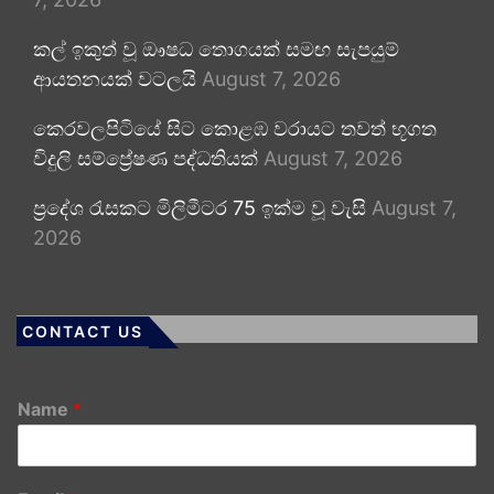
කල් ඉකුත් වූ ඖෂධ තොගයක් සමඟ සැපයුම්
ආයතනයක් වටලයි
August 7, 2026
කෙරවලපිටියේ සිට කොළඹ වරායට තවත් භූගත
විදුලි සම්ප්‍රේෂණ පද්ධතියක්
August 7, 2026
ප්‍රදේශ රැසකට මිලිමීටර 75 ඉක්ම වූ වැසි
August 7,
2026
CONTACT US
Name
*