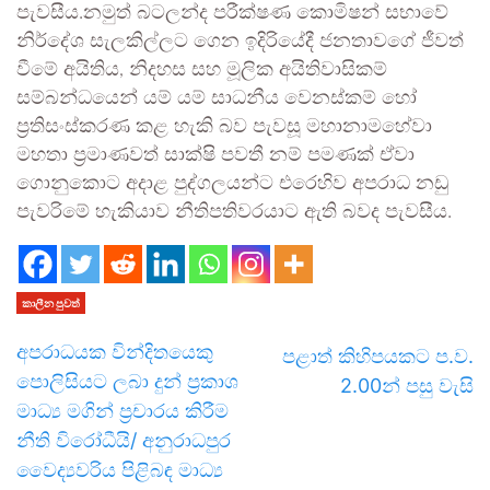
පැවසීය.නමුත් බටලන්ද පරීක්ෂණ කොමිෂන් සභාවේ
නිර්දේශ සැලකිල්ලට ගෙන ඉදිරියේදී ජනතාවගේ ජීවත්
වීමේ අයිතිය, නිදහස සහ මූලික අයිතිවාසිකම්
සම්බන්ධයෙන් යම් යම් සාධනීය වෙනස්කම් හෝ
ප්‍රතිසංස්කරණ කළ හැකි බව පැවසූ මහානාමහේවා
මහතා ප්‍රමාණවත් සාක්ෂි පවතී නම් පමණක් ඒවා
ගොනුකොට අදාළ පුද්ගලයන්ට එරෙහිව අපරාධ නඩු
පැවරිමේ හැකියාව නීතිපතිවරයාට ඇති බවද පැවසීය.
කාලීන පුවත්
අපරාධයක වින්දිතයෙකු
පළාත් කිහිපයකට ප.ව.
පොලිසියට ලබා දුන් ප්‍රකාශ
2.00න් පසු වැසි
මාධ්‍ය මගින් ප්‍රචාරය කිරීම
නීති විරෝධීයි/ අනුරාධපුර
වෛද්‍යවරිය පිළිබඳ මාධ්‍ය