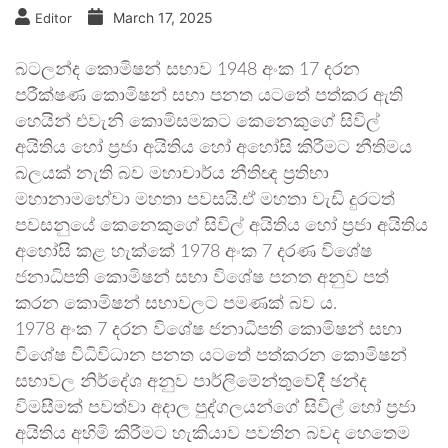
March 17, 2025
Editor
බටලන්ද කොමිෂන් සභාව 1948 අංක 17 දරන
පරීක්ෂණ කොමිෂන් සභා පනත යටතේ පත්කර ඇති
හෙයින් එවැනි කොමිසමකට කෙනෙකුගේ සිවිල්
අයිතිය හෝ ප්‍රජා අයිතිය හෝ අහෝසි කිරීමට නීතිමය
බලයක් නැති බව මහාචාර්ය නීතිඥ ප්‍රතිභා
මහානාමහේවා මහතා පවසයි.ඒ මහතා වැඩි දුරටත්
පවසනුයේ කෙනෙකුගේ සිවිල් අයිතිය හෝ ප්‍රජා අයිතිය
අහෝසි කළ හැක්කේ 1978 අංක 7 දරණ විශේෂ
ජනාධිපති කොමිෂන් සභා විශේෂ පනත අනුව පත්
කරන කොමිෂන් සභාවලට පමණක් බව ය.
1978 අංක 7 දරන විශේෂ ජනාධිපති කොමිෂන් සභා
විශේෂ විධිවිධාන පනත යටතේ පත්කරන කොමිෂන්
සභාවල නිර්දේශ අනුව පාර්ලිමේන්තුවේදී ඡන්ද
විමසීමක් පවත්වා අදාල පුද්ගලයන්ගේ සිවිල් හෝ ප්‍රජා
අයිතිය අහිමි කිරීමට හැකියාව පවතින බවද හෙතෙම