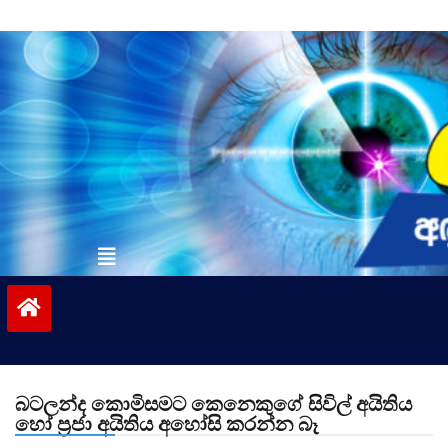
Skip
to
content
vinivida.lk
බටලන්ද කොමිසමට කෙනෙකුගේ සිවිල් අයිතිය
හෝ ප්‍රජා අයිතිය අහෝසි කරන්න බෑ