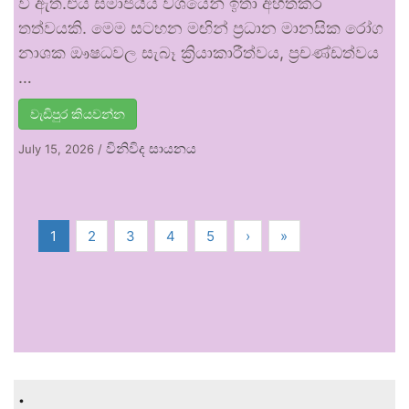
වී ඇත.එය සමාජයීය වශයෙන් ඉතා අහිතකර
තත්වයකි. මෙම සටහන මඟින් ප්‍රධාන මානසික රෝග
නාශක ඖෂධවල සැබෑ ක්‍රියාකාරීත්වය, ප්‍රචණ්ඩත්වය
…
වැඩිපුර කියවන්න
විනිවිද සායනය
July 15, 2026
/
1
2
3
4
5
›
»
.