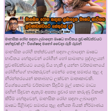
මානසික රෝග සඳහා ලබාදෙන ඖෂධ භාවිතය ප්‍රචණ්ඩත්වයට
හේතුවක් ද?- විශේෂඥ මනෝ වෛද්‍ය රූමි රූබන්
මානසික රෝගී තත්ත්වයන් සඳහා ලබාදෙන ඖෂධ
භාවිතය හේතුවෙන් රෝගීන් හෝ සාමාන්‍ය පුද්ගලයන්
ප්‍රචණ්ඩත්වයට යොමු විය හැකි ද යන්න වර්තමානයේ
රෝගීන්ගේ භාරකරුවන් මෙන්ම පොදු සමාජය තුළ ද
නිරන්තරයෙන් කතාබහට ලක්වන මාතෘකාවකි.
විශේෂයෙන්ම වර්තමාන සිදුවීම් මුල් කොට මාධ්‍ය
මඟින් සිදුවන ඇතැම් අසත්‍ය ප්‍රචාර සහ කරුණු විකෘති
කිරීම් හේතුවෙන්, මානසික රෝග සඳහා ලබාදෙන
ඖෂධ පිළිබඳව සමාජය තුළ අනියත බියක් නිර්මාණය