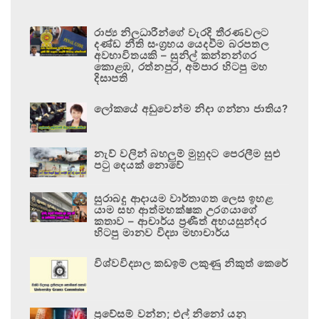
රාජ්‍ය නිලධාරීන්ගේ වැරදි තීරණවලට
දණ්ඩ නීති සංග්‍රහය යෙදවීම බරපතල
අවභාවිතයකි – සුනිල් කන්නන්ගර
කොළඹ, රත්නපුර, අම්පාර හිටපු මහ
දිසාපති
ලෝකයේ අඩුවෙන්ම නිදා ගන්නා ජාතිය?
නැව් වලින් බහලුම් මුහුදට පෙරලීම සුළු
පටු දෙයක් නොවේ
සුරාබදු ආදායම වාර්තාගත ලෙස ඉහළ
යාම සහ ආත්මභක්ෂක උරගයාගේ
කතාව – ආචාර්ය ප්‍රණීත් අභයසුන්දර
හිටපු මානව විද්‍යා මහාචාර්ය
විශ්වවිද්‍යාල කඩඉම් ලකුණු නිකුත් කෙරේ
ප්‍රවේසම් වන්න; එල් නිනෝ යනු