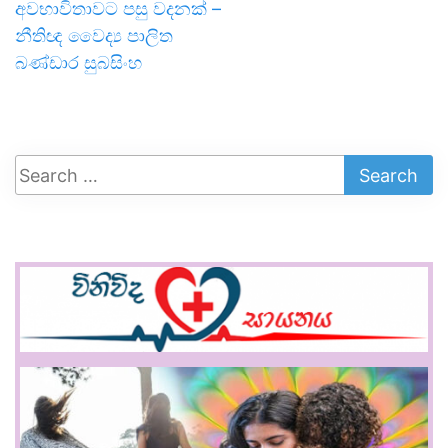
අවභාවිතාවට පසු වදනක් –
නීතිඥ වෛද්‍ය පාලිත
බණ්ඩාර සුබසිංහ