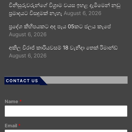
විනිසුරුවරුන්ගේ විශ්‍රාම වයස ඉහළ දැමීමෙන් නඩු
ප්‍රමාදයට විසඳුමක් නැහැ
August 6, 2026
ප්‍රදේශ කිහිපයකට අද පැය 05කට ජලය කැපේ
August 6, 2026
අකිල විරාජ් කාරියවසම් 18 වැනිදා තෙක් රිමාන්ඩ්
August 6, 2026
CONTACT US
Name
*
Email
*