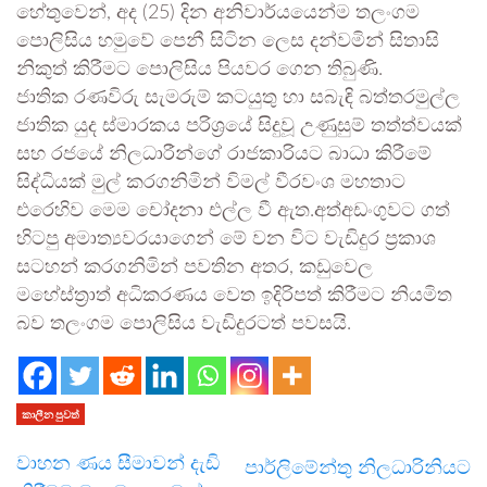
හේතුවෙන්, අද (25) දින අනිවාර්යයෙන්ම තලංගම
පොලිසිය හමුවේ පෙනී සිටින ලෙස දන්වමින් සිතාසි
නිකුත් කිරීමට පොලිසිය පියවර ගෙන තිබුණි.
ජාතික රණවිරු සැමරුම් කටයුතු හා සබැඳි බත්තරමුල්ල
ජාතික යුද ස්මාරකය පරිශ්‍රයේ සිදුවූ උණුසුම් තත්ත්වයක්
සහ රජයේ නිලධාරීන්ගේ රාජකාරියට බාධා කිරීමේ
සිද්ධියක් මුල් කරගනිමින් විමල් වීරවංශ මහතාට
එරෙහිව මෙම චෝදනා එල්ල වී ඇත.අත්අඩංගුවට ගත්
හිටපු අමාත්‍යවරයාගෙන් මේ වන විට වැඩිදුර ප්‍රකාශ
සටහන් කරගනිමින් පවතින අතර, කඩුවෙල
මහේස්ත්‍රාත් අධිකරණය වෙත ඉදිරිපත් කිරීමට නියමිත
බව තලංගම පොලිසිය වැඩිදුරටත් පවසයි.
කාලීන පුවත්
වාහන ණය සීමාවන් දැඩි
පාර්ලිමේන්තු නිලධාරිනියට