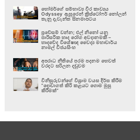
හෝමර්ගේ සම්භාව්‍ය වීර කාව්‍යය
Odyssey ඇසුරෙන් ක්‍රිස්ටෝෆර් නෝලන්
තැනූ දැවැන්ත සිනමාපටය
ප්‍රවේසම් වන්න; එල් නිනෝ යනු
පාරිසරික හෘද රෝග අවදානමකි –
හෘදවේද විශේෂඥ වෛද්‍ය මහාචාර්ය
නාමල් විජයසිංහ
අපරාධ නීතියේ පරම පදනම හෙවත්
වරදට සරිලන දඬුවම
විනිසුරුවන්ගේ විශ්‍රාම වයස දීර්ඝ කිරීම
“දොවාගත් කිරි කළයට ගොම මුසු
කිරීමක්”