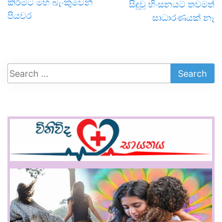
කිරීමට මහ බැංකුවෙන්
සිදුවූ හිංසනයට තවමත්
පියවර
සාධාරණයක් නෑ