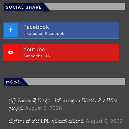
SOCIAL SHARE
Facebook
Like us on Facebook
Youtube
Subscribe US
නවතම
ජූලි මාසයේදී විදේශ රැකියා සඳහා පිටත්ව ගිය පිරිස
ඉහළට
August 6, 2026
ජැෆ්නා කිංග්ස් LPL අවසන් සටනට
August 6, 2026