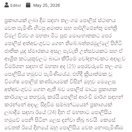
May 25, 2026
Editor
ප්‍රකාශයක් ලබා දීම සඳහා තලංගම පොලිස් ස්ථානය
වෙත පැමිණි හිටපු අමාත්‍ය සහ පාර්ලිමේන්තු මන්ත්‍රී
විමල් වීරවංශ මහතා මීට සුළු මොහොතකට පෙර
පොලිස් අත්අඩංගුවට ගෙන තිබේ.බත්තරමුල්ලේ පිහිටි
ජාතික යුද ස්මාරකය අසල පැවැති උත්සවයකට සහ ඒ
ආශ්‍රිත කටයුතුවලට බාධා කිරීමේ චෝදනාවකට අදාළව
විමර්ශන සඳහා ඒ මහතා අද (25) පෙරවරුවේ තලංගම
පොලිසිය හමුවට පැමිණියේය. එහිදී ක්‍රියාත්මක වූ
විශේෂ පොලිස් කණ්ඩායමක් විසින් ඔහුව මෙලෙස
අත්අඩංගුවට ගෙන ඇති බව පොලිස් මාධ්‍ය ප්‍රකාශක
කාර්යාලය තහවුරු කරයි.පොලිස් ආරංචි මාර්ග සඳහන්
කරන්නේ අදාළ සිදුවීම සම්බන්ධයෙන් ප්‍රකාශයක්
ලබාදීම සඳහා ඊයේ (24) දින ඒ මහතාට පොලිසිය
හමුවේ පෙනී සිටින ලෙස දන්වා තිබූ බවයි. කෙසේ
වෙතත් ඊයේ දිනයේ ඔහු පොලිසිය වෙත නොපැමිණීම