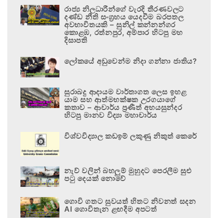
රාජ්‍ය නිලධාරීන්ගේ වැරදි තීරණවලට
දණ්ඩ නීති සංග්‍රහය යෙදවීම බරපතල
අවභාවිතයකි – සුනිල් කන්නන්ගර
කොළඹ, රත්නපුර, අම්පාර හිටපු මහ
දිසාපති
ලෝකයේ අඩුවෙන්ම නිදා ගන්නා ජාතිය?
සුරාබදු ආදායම වාර්තාගත ලෙස ඉහළ
යාම සහ ආත්මභක්ෂක උරගයාගේ
කතාව – ආචාර්ය ප්‍රණීත් අභයසුන්දර
හිටපු මානව විද්‍යා මහාචාර්ය
විශ්වවිද්‍යාල කඩඉම් ලකුණු නිකුත් කෙරේ
නැව් වලින් බහලුම් මුහුදට පෙරලීම සුළු
පටු දෙයක් නොවේ
ගොවි ගතට සුවයත් හිතට නිවනත් සදන
AI ගොවිතැන ළඟදීම අපටත්