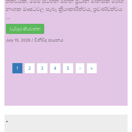
තත්වයකි. මෙම සටහන මඟින් ප්‍රධාන මානසික රෝග
නාශක ඖෂධවල සැබෑ ක්‍රියාකාරීත්වය, ප්‍රචණ්ඩත්වය
…
වැඩිපුර කියවන්න
විනිවිද සායනය
July 15, 2026
/
1
2
3
4
5
›
»
.