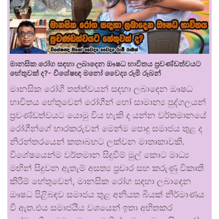
මානසික රෝග සඳහා ලබාදෙන ඖෂධ භාවිතය ප්‍රචණ්ඩත්වයට
හේතුවක් ද?- විශේෂඥ මනෝ වෛද්‍ය රූමි රූබන්
මානසික රෝගී තත්ත්වයන් සඳහා ලබාදෙන ඖෂධ
භාවිතය හේතුවෙන් රෝගීන් හෝ සාමාන්‍ය පුද්ගලයන්
ප්‍රචණ්ඩත්වයට යොමු විය හැකි ද යන්න වර්තමානයේ
රෝගීන්ගේ භාරකරුවන් මෙන්ම පොදු සමාජය තුළ ද
නිරන්තරයෙන් කතාබහට ලක්වන මාතෘකාවකි.
විශේෂයෙන්ම වර්තමාන සිදුවීම් මුල් කොට මාධ්‍ය
මඟින් සිදුවන ඇතැම් අසත්‍ය ප්‍රචාර සහ කරුණු විකෘති
කිරීම් හේතුවෙන්, මානසික රෝග සඳහා ලබාදෙන
ඖෂධ පිළිබඳව සමාජය තුළ අනියත බියක් නිර්මාණය
වී ඇත.එය සමාජයීය වශයෙන් ඉතා අහිතකර