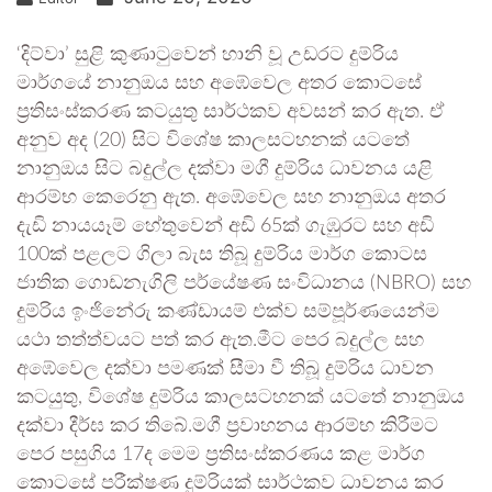
‘දිට්වා’ සුළි කුණාටුවෙන් හානි වූ උඩරට දුම්රිය
මාර්ගයේ නානුඔය සහ අඹේවෙල අතර කොටසේ
ප්‍රතිසංස්කරණ කටයුතු සාර්ථකව අවසන් කර ඇත. ඒ
අනුව අද (20) සිට විශේෂ කාලසටහනක් යටතේ
නානුඔය සිට බදුල්ල දක්වා මගී දුම්රිය ධාවනය යළි
ආරම්භ කෙරෙනු ඇත. අඹේවෙල සහ නානුඔය අතර
දැඩි නායයෑම් හේතුවෙන් අඩි 65ක් ගැඹුරට සහ අඩි
100ක් පළලට ගිලා බැස තිබූ දුම්රිය මාර්ග කොටස
ජාතික ගොඩනැගිලි පර්යේෂණ සංවිධානය (NBRO) සහ
දුම්රිය ඉංජිනේරු කණ්ඩායම් එක්ව සම්පූර්ණයෙන්ම
යථා තත්ත්වයට පත් කර ඇත.මීට පෙර බදුල්ල සහ
අඹේවෙල දක්වා පමණක් සීමා වී තිබූ දුම්රිය ධාවන
කටයුතු, විශේෂ දුම්රිය කාලසටහනක් යටතේ නානුඔය
දක්වා දීර්ඝ කර තිබේ.මගී ප්‍රවාහනය ආරම්භ කිරීමට
පෙර පසුගිය 17ද මෙම ප්‍රතිසංස්කරණය කළ මාර්ග
කොටසේ පරීක්ෂණ දුම්රියක් සාර්ථකව ධාවනය කර