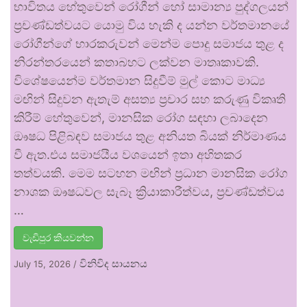
භාවිතය හේතුවෙන් රෝගීන් හෝ සාමාන්‍ය පුද්ගලයන්
ප්‍රචණ්ඩත්වයට යොමු විය හැකි ද යන්න වර්තමානයේ
රෝගීන්ගේ භාරකරුවන් මෙන්ම පොදු සමාජය තුළ ද
නිරන්තරයෙන් කතාබහට ලක්වන මාතෘකාවකි.
විශේෂයෙන්ම වර්තමාන සිදුවීම් මුල් කොට මාධ්‍ය
මඟින් සිදුවන ඇතැම් අසත්‍ය ප්‍රචාර සහ කරුණු විකෘති
කිරීම් හේතුවෙන්, මානසික රෝග සඳහා ලබාදෙන
ඖෂධ පිළිබඳව සමාජය තුළ අනියත බියක් නිර්මාණය
වී ඇත.එය සමාජයීය වශයෙන් ඉතා අහිතකර
තත්වයකි. මෙම සටහන මඟින් ප්‍රධාන මානසික රෝග
නාශක ඖෂධවල සැබෑ ක්‍රියාකාරීත්වය, ප්‍රචණ්ඩත්වය
…
වැඩිපුර කියවන්න
විනිවිද සායනය
July 15, 2026
/