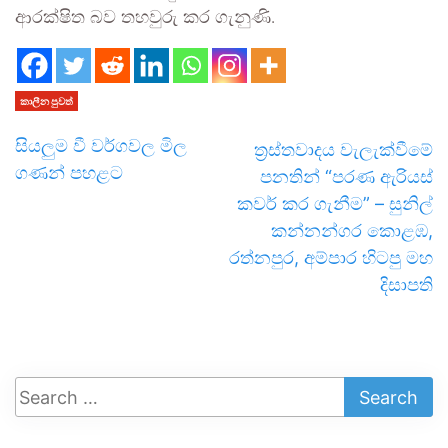
ආරක්ෂිත බව තහවුරු කර ගැනුණි.
කාලීන පුවත්
සියලුම වී වර්ගවල මිල
ත්‍රස්තවාදය වැලැක්වීමේ
ගණන් පහළට
පනතින් “පරණ ඇරියස්
කවර් කර ගැනීම” – සුනිල්
කන්නන්ගර කොළඹ,
රත්නපුර, අම්පාර හිටපු මහ
දිසාපති