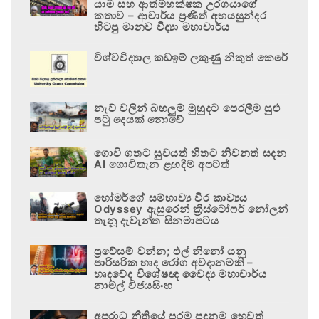
යාම සහ ආත්මභක්ෂක උරගයාගේ
කතාව – ආචාර්ය ප්‍රණීත් අභයසුන්දර
හිටපු මානව විද්‍යා මහාචාර්ය
විශ්වවිද්‍යාල කඩඉම් ලකුණු නිකුත් කෙරේ
නැව් වලින් බහලුම් මුහුදට පෙරලීම සුළු
පටු දෙයක් නොවේ
ගොවි ගතට සුවයත් හිතට නිවනත් සදන
AI ගොවිතැන ළඟදීම අපටත්
හෝමර්ගේ සම්භාව්‍ය වීර කාව්‍යය
Odyssey ඇසුරෙන් ක්‍රිස්ටෝෆර් නෝලන්
තැනූ දැවැන්ත සිනමාපටය
ප්‍රවේසම් වන්න; එල් නිනෝ යනු
පාරිසරික හෘද රෝග අවදානමකි –
හෘදවේද විශේෂඥ වෛද්‍ය මහාචාර්ය
නාමල් විජයසිංහ
අපරාධ නීතියේ පරම පදනම හෙවත්