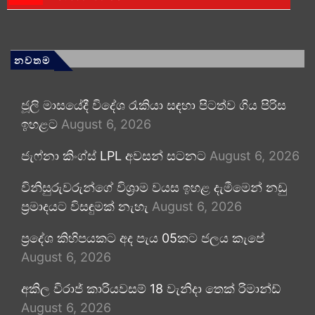
නවතම
ජූලි මාසයේදී විදේශ රැකියා සඳහා පිටත්ව ගිය පිරිස
ඉහළට
August 6, 2026
ජැෆ්නා කිංග්ස් LPL අවසන් සටනට
August 6, 2026
විනිසුරුවරුන්ගේ විශ්‍රාම වයස ඉහළ දැමීමෙන් නඩු
ප්‍රමාදයට විසඳුමක් නැහැ
August 6, 2026
ප්‍රදේශ කිහිපයකට අද පැය 05කට ජලය කැපේ
August 6, 2026
අකිල විරාජ් කාරියවසම් 18 වැනිදා තෙක් රිමාන්ඩ්
August 6, 2026