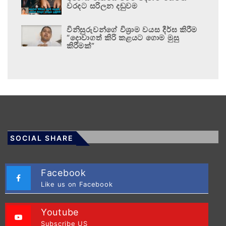
වරදට සරිලන දඬුවම
විනිසුරුවන්ගේ විශ්‍රාම වයස දීර්ඝ කිරීම
“දොවාගත් කිරි කළයට ගොම මුසු
කිරීමක්”
SOCIAL SHARE
Facebook
Like us on Facebook
Youtube
Subscribe US