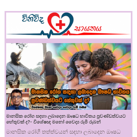
මානසික රෝග සඳහා ලබාදෙන ඖෂධ භාවිතය ප්‍රචණ්ඩත්වයට
හේතුවක් ද?- විශේෂඥ මනෝ වෛද්‍ය රූමි රූබන්
මානසික රෝගී තත්ත්වයන් සඳහා ලබාදෙන ඖෂධ