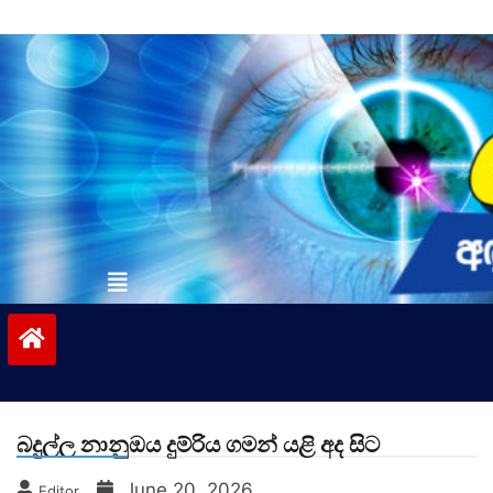
Skip
to
content
vinivida.lk
බදුල්ල නානුඔය දුම්රිය ගමන් යළි අද සිට
June 20, 2026
Editor