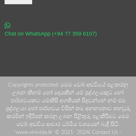
Chat on WhatsApp (+94 77 359 6107)
Copyrights protected: මෙම වෙබ් අඩවියේ පළකරනු
ලබන කිනම් හෝ දෙයකින් යම් පුද්ගලයකුට හෝ
පාර්ශවයකට යම්කිසි අගතියක් සිදුවන්නේ නම් එම
පුද්ගලයා හෝ පාර්ශවය විසින් තම අනන්‍යතාව තහවුරු
කරමින් ඉදිරිපත් කරනු ලබන පිළිතුරු පළකිරීමට මෙම
වෙබ් අඩවිය ආචාර ධර්මීය වශයෙන් බැඳී සිටී.
'www.vinivida.lk' © 2021- 2024| Contact Us -