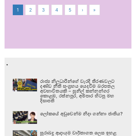
1
2
3
4
5
›
»
.
රාජ්‍ය නිලධාරීන්ගේ වැරදි තීරණවලට
දණ්ඩ නීති සංග්‍රහය යෙදවීම බරපතල
අවභාවිතයකි – සුනිල් කන්නන්ගර
කොළඹ, රත්නපුර, අම්පාර හිටපු මහ
දිසාපති
ලෝකයේ අඩුවෙන්ම නිදා ගන්නා ජාතිය?
සුරාබදු ආදායම වාර්තාගත ලෙස ඉහළ