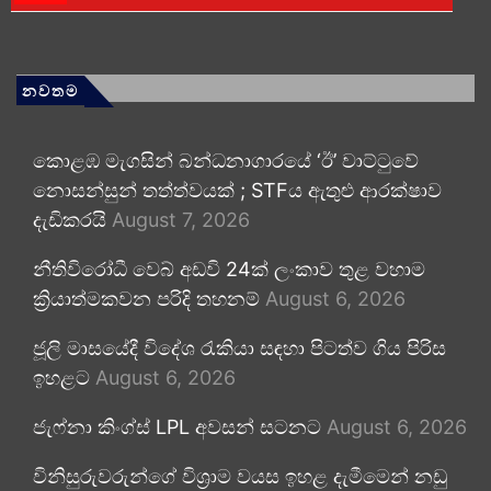
නවතම
කොළඹ මැගසින් බන්ධනාගාරයේ ‘ඊ’ වාට්ටුවේ
නොසන්සුන් තත්ත්වයක් ; STFය ඇතුළු ආරක්ෂාව
දැඩිකරයි
August 7, 2026
නීතිවිරෝධී වෙබ් අඩවි 24ක් ලංකාව තුළ වහාම
ක්‍රියාත්මකවන පරිදි තහනම්
August 6, 2026
ජූලි මාසයේදී විදේශ රැකියා සඳහා පිටත්ව ගිය පිරිස
ඉහළට
August 6, 2026
ජැෆ්නා කිංග්ස් LPL අවසන් සටනට
August 6, 2026
විනිසුරුවරුන්ගේ විශ්‍රාම වයස ඉහළ දැමීමෙන් නඩු