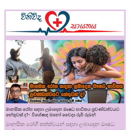
මානසික රෝග සඳහා ලබාදෙන ඖෂධ භාවිතය ප්‍රචණ්ඩත්වයට
හේතුවක් ද?- විශේෂඥ මනෝ වෛද්‍ය රූමි රූබන්
මානසික රෝගී තත්ත්වයන් සඳහා ලබාදෙන ඖෂධ