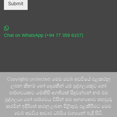
Submit
Chat on WhatsApp (+94 77 359 6107)
Copyrights protected: මෙම වෙබ් අඩවියේ පළකරනු
ලබන කිනම් හෝ දෙයකින් යම් පුද්ගලයකුට හෝ
පාර්ශවයකට යම්කිසි අගතියක් සිදුවන්නේ නම් එම
පුද්ගලයා හෝ පාර්ශවය විසින් තම අනන්‍යතාව තහවුරු
කරමින් ඉදිරිපත් කරනු ලබන පිළිතුරු පළකිරීමට මෙම
වෙබ් අඩවිය ආචාර ධර්මීය වශයෙන් බැඳී සිටී.