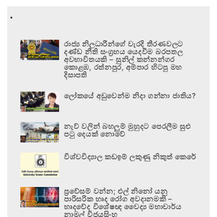
.
රාජ්‍ය නිලධාරීන්ගේ වැරදි තීරණවලට
දණ්ඩ නීති සංග්‍රහය යෙදවීම බරපතල
අවභාවිතයකි – සුනිල් කන්නන්ගර
කොළඹ, රත්නපුර, අම්පාර හිටපු මහ
දිසාපති
ලෝකයේ අඩුවෙන්ම නිදා ගන්නා ජාතිය?
නැව් වලින් බහලුම් මුහුදට පෙරලීම සුළු
පටු දෙයක් නොවේ
විශ්වවිද්‍යාල කඩඉම් ලකුණු නිකුත් කෙරේ
ප්‍රවේසම් වන්න; එල් නිනෝ යනු
පාරිසරික හෘද රෝග අවදානමකි –
හෘදවේද විශේෂඥ වෛද්‍ය මහාචාර්ය
නාමල් විජයසිංහ