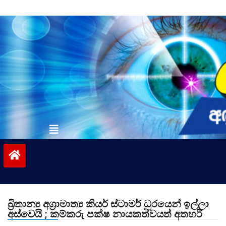
Skip
to
content
vinivida.lk
බ්‍රිතාන්‍ය අග්‍රාමාත්‍ය කියර් ස්ටාමර් ධුරයෙන් ඉල්ලා
අස්වෙයි ; කම්කරු පක්ෂ නායකත්වයත් අතහරී