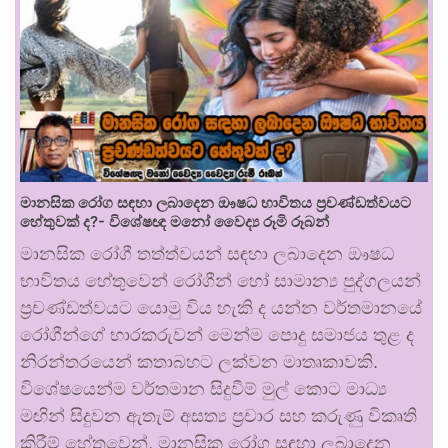
මානසික රෝග සඳහා ලබාදෙන ඖෂධ භාවිතය ප්‍රචණ්ඩත්වයට
හේතුවක් ද?- විශේෂඥ මනෝ වෛද්‍ය රූමි රූබන්
මානසික රෝගී තත්ත්වයන් සඳහා ලබාදෙන ඖෂධ
භාවිතය හේතුවෙන් රෝගීන් හෝ සාමාන්‍ය පුද්ගලයන්
ප්‍රචණ්ඩත්වයට යොමු විය හැකි ද යන්න වර්තමානයේ
රෝගීන්ගේ භාරකරුවන් මෙන්ම පොදු සමාජය තුළ ද
නිරන්තරයෙන් කතාබහට ලක්වන මාතෘකාවකි.
විශේෂයෙන්ම වර්තමාන සිදුවීම් මුල් කොට මාධ්‍ය
මඟින් සිදුවන ඇතැම් අසත්‍ය ප්‍රචාර සහ කරුණු විකෘති
කිරීම් හේතුවෙන්, මානසික රෝග සඳහා ලබාදෙන