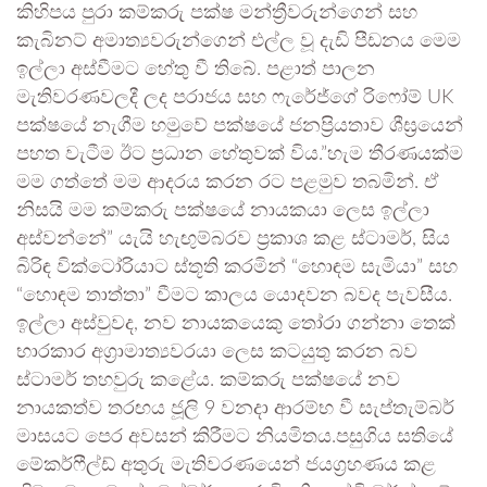
කිහිපය පුරා කම්කරු පක්ෂ මන්ත්‍රීවරුන්ගෙන් සහ
කැබිනට් අමාත්‍යවරුන්ගෙන් එල්ල වූ දැඩි පීඩනය මෙම
ඉල්ලා අස්වීමට හේතු වී තිබේ. පළාත් පාලන
මැතිවරණවලදී ලද පරාජය සහ ෆැරේජ්ගේ රිෆෝම් UK
පක්ෂයේ නැගීම හමුවේ පක්ෂයේ ජනප්‍රියතාව ශීඝ්‍රයෙන්
පහත වැටීම ඊට ප්‍රධාන හේතුවක් විය.”හැම තීරණයක්ම
මම ගත්තේ මම ආදරය කරන රට පළමුව තබමින්. ඒ
නිසයි මම කම්කරු පක්ෂයේ නායකයා ලෙස ඉල්ලා
අස්වන්නේ” යැයි හැඟුම්බරව ප්‍රකාශ කළ ස්ටාමර්, සිය
බිරිඳ වික්ටෝරියාට ස්තූති කරමින් “හොඳම සැමියා” සහ
“හොඳම තාත්තා” වීමට කාලය යොදවන බවද පැවසීය.
ඉල්ලා අස්වුවද, නව නායකයෙකු තෝරා ගන්නා තෙක්
භාරකාර අග්‍රාමාත්‍යවරයා ලෙස කටයුතු කරන බව
ස්ටාමර් තහවුරු කළේය. කම්කරු පක්ෂයේ නව
නායකත්ව තරඟය ජූලි 9 වනදා ආරම්භ වී සැප්තැම්බර්
මාසයට පෙර අවසන් කිරීමට නියමිතය.පසුගිය සතියේ
මේකර්ෆීල්ඩ් අතුරු මැතිවරණයෙන් ජයග්‍රහණය කළ