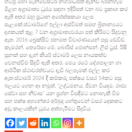
හිටපු මහා මැන්චෙස්ටර් නගරාධිපති ඇන්ඩි බර්න්හැම්
මීළඟ අග්‍රාමාත්‍ය ධුරය සඳහා ඉදිරිපත් වන බව ප්‍රකාශ කර
ඇති අතර ඔහු ප්‍රධාන අපේක්ෂකයා ලෙස
සැලකේ.ස්ටාමර්ගේ ඉල්ලා අස්වීමත් සමඟ බ්‍රිතාන්‍යයට
දශකයක් තුළ 7 වන අග්‍රාමාත්‍යවරයා පත් කිරීමට සිදුවනු
ඇත. 2016 බ්‍රෙක්සිට් ජනමත විචාරණයෙන් පසු ඩේවිඩ්
කැමරන්, තෙරේසා මේ, බොරිස් ජොන්සන්, ලිස් ට්‍රස්, රිෂි
සුනක් සහ දැන් කියර් ස්ටාමර් ලෙස නායකත්ව
වෙනස්වීම් සිදුවී ඇති අතර, මෙය රටේ දේශපාලන හා
ආර්ථික ස්ථාවරත්වයට දැඩි බලපෑමක් එල්ල කර
ඇත.ස්ටාමර් 2024 දී කම්කරු පක්ෂය වසර 14කට පසු
බලයට ගෙන ආ නමුත්, “උද්ධමනය, ජීවන වියදම, රාජ්‍ය
සේවා සහ නිවාස” යන ප්‍රශ්න විසඳීමට නොහැකි වීම
සහ පක්ෂ අභ්‍යන්තර අර්බුද හේතුවෙන් වසර දෙකකට
අඩු කාලයකින් ධුරය අත්හැරීමට සිදුවිය.