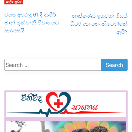
කාලීන පුවත්
වයස අවුරුදු 61 දී ආමිර්
තාක්ෂණය ඉහවහා ගියත්
ඛාන් තුන්වැනි විවාහයට
ධීවර දුක නොනිවෙන්නේ
සැරසෙයි
ඇයි?