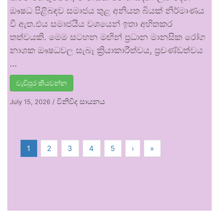
ඖෂධ පිළිබඳව සමාජය තුළ අනියත බියක් නිර්මාණය
වී ඇත.එය සමාජයීය වශයෙන් ඉතා අහිතකර
තත්වයකි. මෙම සටහන මඟින් ප්‍රධාන මානසික රෝග
නාශක ඖෂධවල සැබෑ ක්‍රියාකාරීත්වය, ප්‍රචණ්ඩත්වය
…
වැඩිපුර කියවන්න
විනිවිද සායනය
July 15, 2026
/
1
2
3
4
5
›
»