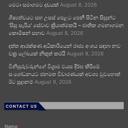
මෙටා සමාගමට දඩයක්
August 8, 2026
ශිෂ්‍යත්වයට සහ උසස් පෙළට පෙනී සිටින සිසුන්ට
‘සිසු සැරිය’ සේවාව ක්‍රියාත්මකයි – ජාතික ගමනාගමන
කොමිෂන් සභාව
August 8, 2026
දත්ත ආරක්ෂණ අධිකාරියෙන් රාජ්‍ය අංශය සඳහා නව
චක්‍ර ලේඛයක් නිකුත් කරයි
August 8, 2026
විනිසුරුවරුන්ගේ විශ්‍රාම වයස දීර්ඝ කිරීමේ
සංශෝධනයට ජනමත විචාරණයක් අවශ්‍ය වුවහොත්
ඊට සූදානම්
August 8, 2026
CONTACT US
Name
*