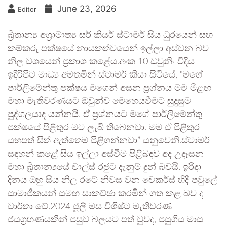
June 23, 2026
Editor
බ්‍රිතාන්‍ය අග්‍රාමාත්‍ය සර් කියර් ස්ටාමර් සිය ධුරයෙන් සහ
කම්කරු පක්ෂයේ නායකත්වයෙන් ඉල්ලා අස්වන බව
නිල වශයෙන් ප්‍රකාශ කළේය.අංක 10 ඩවුනිං වීදිය
ඉදිරිපිට මාධ්‍ය අමතමින් ස්ටාමර් කියා සිටියේ, “මගේ
පාර්ලිමේන්තු පක්ෂය මගෙන් අසන ප්‍රශ්නය මම මීළඟ
මහා මැතිවරණයට ඔවුන්ව මෙහෙයවීමට සුදුසුම
පුද්ගලයාද යන්නයි. ඒ ප්‍රශ්නයට මගේ පාර්ලිමේන්තු
පක්ෂයේ පිළිතුර මට ලැබී තිබෙනවා. මම ඒ පිළිතුර
යහපත් සිත් ඇත්තෙම පිළිගන්නවා” යනුවෙනි.ස්ටාමර්
සඳහන් කළේ සිය ඉල්ලා අස්වීම පිළිබඳව අද උදෑසන
මහා බ්‍රිතාන්‍යයේ චාල්ස් රජුට දැනුම් දුන් බවයි. ඉරිදා
දිනය ඔහු සිය නිල රටේ නිවස වන චෙකර්ස් හිදී පවුලේ
සාමාජිකයන් සමඟ සාකච්ඡා කරමින් ගත කළ බව ද
වාර්තා වේ.2024 ජූලි මස විශිෂ්ට මැතිවරණ
ජයග්‍රහණයකින් පසුව බලයට පත් වුවද, පසුගිය මාස