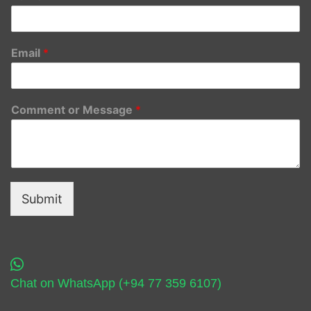
Email
*
Comment or Message
*
Submit
Chat on WhatsApp (+94 77 359 6107)