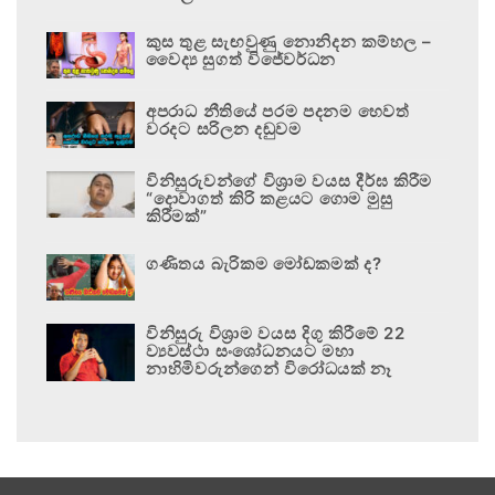
කුස තුළ සැඟවුණු නොනිදන කම්හල –
වෛද්‍ය සුගත් විජේවර්ධන
අපරාධ නීතියේ පරම පදනම හෙවත්
වරදට සරිලන දඬුවම
විනිසුරුවන්ගේ විශ්‍රාම වයස දීර්ඝ කිරීම
“දොවාගත් කිරි කළයට ගොම මුසු
කිරීමක්”
ගණිතය බැරිකම මෝඩකමක් ද?
විනිසුරු විශ්‍රාම වයස දිගු කිරීමේ 22
ව්‍යවස්ථා සංශෝධනයට මහා
නාහිමිවරුන්ගෙන් විරෝධයක් නෑ