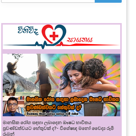
මානසික රෝග සඳහා ලබාදෙන ඖෂධ භාවිතය
ප්‍රචණ්ඩත්වයට හේතුවක් ද?- විශේෂඥ මනෝ වෛද්‍ය රූමි
රූබන්