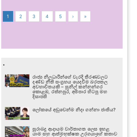
1
2
3
4
5
›
»
.
රාජ්‍ය නිලධාරීන්ගේ වැරදි තීරණවලට
දණ්ඩ නීති සංග්‍රහය යෙදවීම බරපතල
අවභාවිතයකි – සුනිල් කන්නන්ගර
කොළඹ, රත්නපුර, අම්පාර හිටපු මහ
දිසාපති
ලෝකයේ අඩුවෙන්ම නිදා ගන්නා ජාතිය?
සුරාබදු ආදායම වාර්තාගත ලෙස ඉහළ
යාම සහ ආත්මභක්ෂක උරගයාගේ කතාව