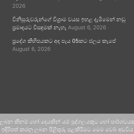
2026
විනිසුරුවරුන්ගේ විශ්‍රාම වයස ඉහළ දැමීමෙන් නඩු
ප්‍රමාදයට විසඳුමක් නැහැ
August 6, 2026
ප්‍රදේශ කිහිපයකට අද පැය 05කට ජලය කැපේ
August 6, 2026
 ලබන කිනම් හෝ දෙයකින් යම් පුද්ගලයකුට හෝ පාර්ශවයකට
දිරිපත් කරනු ලබන පිළිතුරු පළකිරීමට මෙම වෙබ් අඩවිය ආච