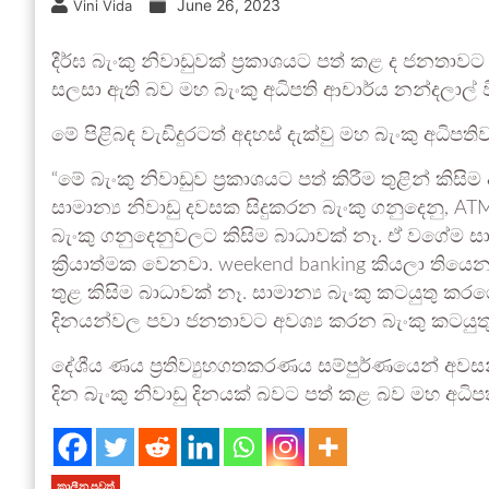
June 26, 2023
Vini Vida
දීර්ඝ බැංකු නිවාඩුවක් ප්‍රකාශයට පත් කළ ද ජනතාවට අ
සලසා ඇති බව මහ බැංකු අධිපති ආචාර්ය නන්දලාල් 
මේ පිළිබඳ වැඩිදුරටත් අදහස් දැක්වු මහ බැංකු අධිපති
“මේ බැංකු නිවාඩුව ප්‍රකාශයට පත් කිරීම තුළින් 
සාමාන්‍ය නිවාඩු දවසක සිදුකරන බැංකු ගනුදෙනු, A
බැංකු ගනුදෙනුවලට කිසිම බාධාවක් නෑ. ඒ වගේම සාම
ක්‍රියාත්මක වෙනවා. weekend banking කියලා තියෙ
තුළ කිසිම බාධාවක් නෑ. සාමාන්‍ය බැංකු කටයුතු කරග
දිනයන්වල පවා ජනතාවට අවශ්‍ය කරන බැංකු කටයුතු
දේශීය ණය ප්‍රතිව්‍යුහගතකරණය සම්පුර්ණයෙන් අව
දින බැංකු නිවාඩු දිනයක් බවට පත් කළ බව මහ අධ
කාලීන පුවත්