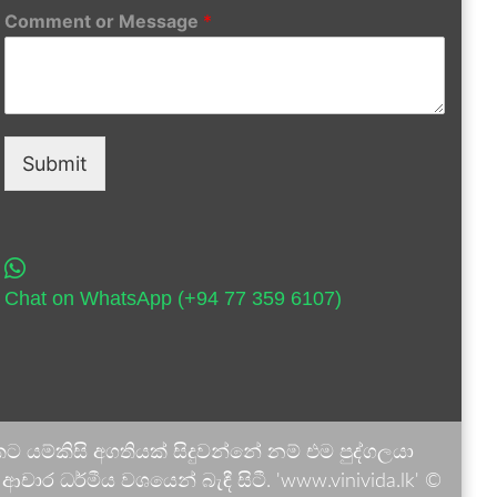
Comment or Message
*
Submit
Chat on WhatsApp (+94 77 359 6107)
 යම්කිසි අගතියක් සිදුවන්නේ නම් එම පුද්ගලයා
ාර ධර්මීය වශයෙන් බැඳී සිටී. 'www.vinivida.lk' ©