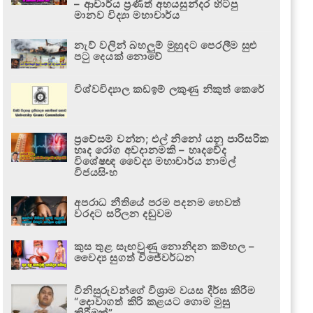
– ආචාර්ය ප්‍රණීත් අභයසුන්දර හිටපු
මානව විද්‍යා මහාචාර්ය
නැව් වලින් බහලුම් මුහුදට පෙරලීම සුළු
පටු දෙයක් නොවේ
විශ්වවිද්‍යාල කඩඉම් ලකුණු නිකුත් කෙරේ
ප්‍රවේසම් වන්න; එල් නිනෝ යනු පාරිසරික
හෘද රෝග අවදානමකි – හෘදවේද
විශේෂඥ වෛද්‍ය මහාචාර්ය නාමල්
විජයසිංහ
අපරාධ නීතියේ පරම පදනම හෙවත්
වරදට සරිලන දඬුවම
කුස තුළ සැඟවුණු නොනිදන කම්හල –
වෛද්‍ය සුගත් විජේවර්ධන
විනිසුරුවන්ගේ විශ්‍රාම වයස දීර්ඝ කිරීම
“දොවාගත් කිරි කළයට ගොම මුසු
කිරීමක්”