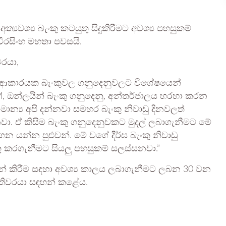
ත්‍යවශ්‍ය බැංකු කටයුතු සිදුකිරීමට අවශ්‍ය පහසුකම්
වීරසිංහ මහතා පවසයි.
වරයා,
කිසිම ආකාරයක බැංකුවල ගනුදෙනුවලට විශේෂයෙන්
TM, ඔන්ලයින් බැංකු ගනුදෙනු, අන්තර්ජාලය හරහා කරන
ාන්‍ය අපි දන්නවා සමහර බැංකු නිවාඩු දිනවලත්
නවා. ඒ කිසිම බැංකු ගනුදෙනුවකට මුදල් ලබාගැනීමට මේ
ෙන යන්න පුළුවන්. මේ වගේ දීර්ඝ බැංකු නිවාඩු
 කරගැනීමට සියලු පහසුකම් සලස්සනවා.”
සන් කිරීම සඳහා අවශ්‍ය කාලය ලබාගැනීමට ලබන 30 වන
ිපතිවරයා සඳහන් කළේය.