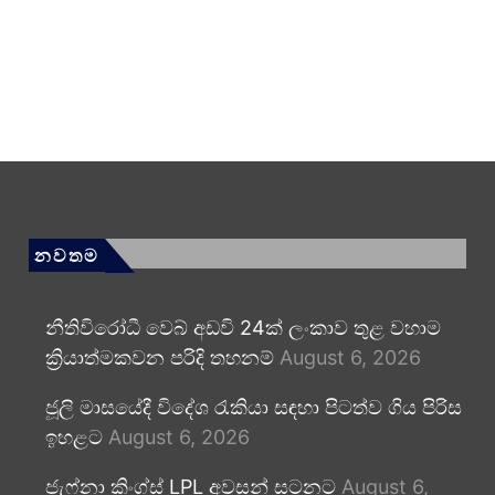
නවතම
නීතිවිරෝධී වෙබ් අඩවි 24ක් ලංකාව තුළ වහාම
ක්‍රියාත්මකවන පරිදි තහනම්
August 6, 2026
ජූලි මාසයේදී විදේශ රැකියා සඳහා පිටත්ව ගිය පිරිස
ඉහළට
August 6, 2026
ජැෆ්නා කිංග්ස් LPL අවසන් සටනට
August 6,