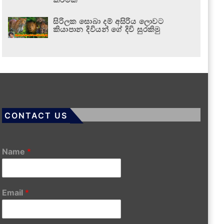
සිරිලක සොබා දම් අසිරිය ලොවට
කියාපාන දිවියන් ගේ දිවි සුරකිමු
CONTACT US
Name
*
Email
*