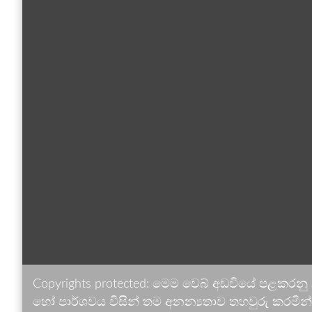
Copyrights protected: මෙම වෙබ් අඩවියේ පළකරනු
හෝ පාර්ශවය විසින් තම අනන්‍යතාව තහවුරු කරමින් ඉ