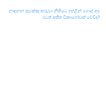
නාඳුනන තුවක්කු කරුවා නීතියට ඉහළින් ගොස් අප
රටත් අතීත චිකාගෝවක් වේවිද?