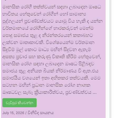
මානසික රෝගී තත්ත්වයන් සඳහා ලබාදෙන ඖෂධ
භාවිතය හේතුවෙන් රෝගීන් හෝ සාමාන්‍ය
පුද්ගලයන් ප්‍රචණ්ඩත්වයට යොමු විය හැකි ද යන්න
වර්තමානයේ රෝගීන්ගේ භාරකරුවන් මෙන්ම
පොදු සමාජය තුළ ද නිරන්තරයෙන් කතාබහට
ලක්වන මාතෘකාවකි. විශේෂයෙන්ම වර්තමාන
සිදුවීම් මුල් කොට මාධ්‍ය මඟින් සිදුවන ඇතැම්
අසත්‍ය ප්‍රචාර සහ කරුණු විකෘති කිරීම් හේතුවෙන්,
මානසික රෝග සඳහා ලබාදෙන ඖෂධ පිළිබඳව
සමාජය තුළ අනියත බියක් නිර්මාණය වී ඇත.එය
සමාජයීය වශයෙන් ඉතා අහිතකර තත්වයකි. මෙම
සටහන මඟින් ප්‍රධාන මානසික රෝග නාශක
ඖෂධවල සැබෑ ක්‍රියාකාරීත්වය, ප්‍රචණ්ඩත්වය …
වැඩිපුර කියවන්න
විනිවිද සායනය
July 15, 2026
/