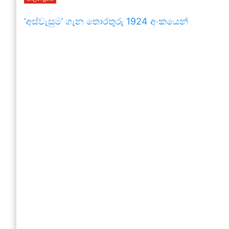
‘අස්වැසුම’ ගැන තොරතුරු 1924 අංකයෙන්