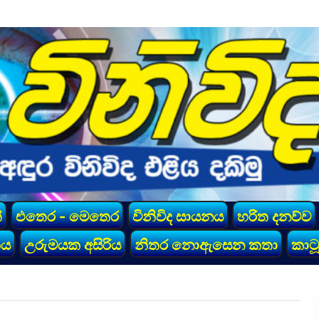
්
එතෙර - මෙතෙර
විනිවිද සායනය
හරිත දනව්ව
කය
උරුමයක අසිරිය
නිතර නොඇසෙන කතා
කාටූ