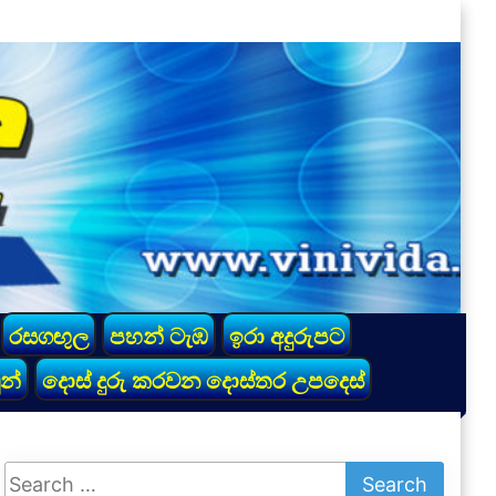
රසගඟුල
පහන් ටැඹ
ඉරා අදුරුපට
න්
දොස් දුරු කරවන දොස්තර උපදෙස්