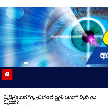
Skip
to
content
vinivida.lk
බැසිල්ගෙන් “ඇලඩින්ගේ පුදුම පහන” වැනි අය
වැයක්?