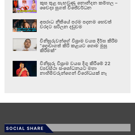
කුස තුළ සැඟවුණු නොනිදන කම්හල –
වෛද්‍ය සුගත් විජේවර්ධන
අපරාධ නීතියේ පරම පදනම හෙවත්
වරදට සරිලන දඬුවම
විනිසුරුවන්ගේ විශ්‍රාම වයස දීර්ඝ කිරීම
“දොවාගත් කිරි කළයට ගොම මුසු
කිරීමක්”
විනිසුරු විශ්‍රාම වයස දිගු කිරීමේ 22
ව්‍යවස්ථා සංශෝධනයට මහා
නාහිමිවරුන්ගෙන් විරෝධයක් නෑ
SOCIAL SHARE