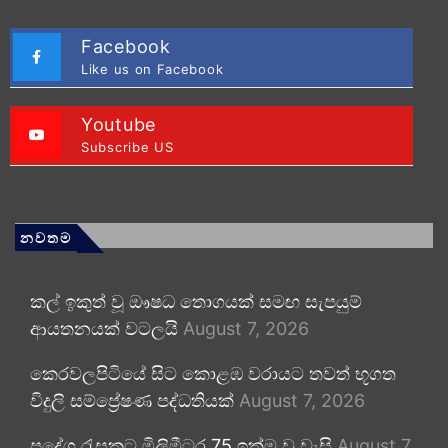
Facebook
Like us on Facebook
Youtube
Subscribe US
නවතම
කල් ඉකුත් වූ ඖෂධ තොගයක් සමඟ සැපයුම්
ආයතනයක් වටලයි
August 7, 2026
කෙරවලපිටියේ සිට කොළඹ වරායට තවත් භූගත
විදුලි සම්ප්‍රේෂණ පද්ධතියක්
August 7, 2026
ප්‍රදේශ රැසකට මිලිමීටර 75 ඉක්ම වූ වැසි
August 7,