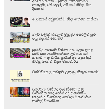
අවභාවිතයකි – සුනිල් කන්නන්ගර
කොළඹ, රත්නපුර, අම්පාර හිටපු මහ
දිසාපති
ලෝකයේ අඩුවෙන්ම නිදා ගන්නා ජාතිය?
නැව් වලින් බහලුම් මුහුදට පෙරලීම සුළු
පටු දෙයක් නොවේ
සුරාබදු ආදායම වාර්තාගත ලෙස ඉහළ
යාම සහ ආත්මභක්ෂක උරගයාගේ
කතාව – ආචාර්ය ප්‍රණීත් අභයසුන්දර
හිටපු මානව විද්‍යා මහාචාර්ය
විශ්වවිද්‍යාල කඩඉම් ලකුණු නිකුත් කෙරේ
ප්‍රවේසම් වන්න; එල් නිනෝ යනු
පාරිසරික හෘද රෝග අවදානමකි –
හෘදවේද විශේෂඥ වෛද්‍ය මහාචාර්ය
නාමල් විජයසිංහ