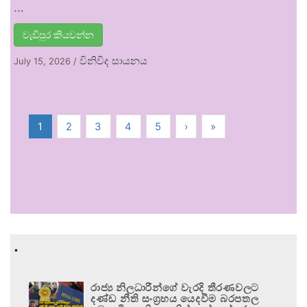
…
වැඩිපුර කියවන්න
විනිවිද සායනය
July 15, 2026
/
1
2
3
4
5
›
»
.
රාජ්‍ය නිලධාරීන්ගේ වැරදි තීරණවලට
දණ්ඩ නීති සංග්‍රහය යෙදවීම බරපතල