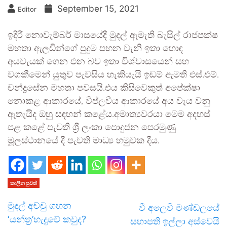
September 15, 2021
Editor
ඉදිරි නොවැම්බර් මාසයේදී මුදල් ඇමැති බැසිල් රාජපක්ෂ
මහතා ඇලඩින්ගේ පුදුම පහන වැනි ඉතා හොඳ
අයවැයක් ගෙන එන බව ඉතා විශ්වාසයෙන් සහ
වගකීමෙන් යුතුව පැවසිය හැකියැයි ඉඩම් ඇමති එස්.එම්.
චන්ද්‍රසේන මහතා පවසයි.එය කිසිවෙකුත් අපේක්ෂා
නොකළ ආකාරයේ, විප්ලවීය ආකාරයේ අය වැය වනු
ඇතැයිද ඔහු සඳහන් කළේය.අමාත්‍යවරයා මෙම අදහස්
පළ කළේ පැවති ශ්‍රී ලංකා පොදුජන පෙරමුණු
මූලස්ථානයේ දී පැවති මාධ්‍ය හමුවක දීය.
කාලීන පුවත්
මුදල් අච්චු ගහන
වී අලෙවි මණ්ඩලයේ
‘යන්ත්‍ර’හැදුවේ කවුද?
සභාපති ඉල්ලා අස්වෙයි