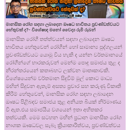
මානසික රෝග සඳහා ලබාදෙන ඖෂධ භාවිතය ප්‍රචණ්ඩත්වයට
හේතුවක් ද?- විශේෂඥ මනෝ වෛද්‍ය රූමි රූබන්
මානසික රෝගී තත්ත්වයන් සඳහා ලබාදෙන ඖෂධ
භාවිතය හේතුවෙන් රෝගීන් හෝ සාමාන්‍ය පුද්ගලයන්
ප්‍රචණ්ඩත්වයට යොමු විය හැකි ද යන්න වර්තමානයේ
රෝගීන්ගේ භාරකරුවන් මෙන්ම පොදු සමාජය තුළ ද
නිරන්තරයෙන් කතාබහට ලක්වන මාතෘකාවකි.
විශේෂයෙන්ම වර්තමාන සිදුවීම් මුල් කොට මාධ්‍ය
මඟින් සිදුවන ඇතැම් අසත්‍ය ප්‍රචාර සහ කරුණු විකෘති
කිරීම් හේතුවෙන්, මානසික රෝග සඳහා ලබාදෙන
ඖෂධ පිළිබඳව සමාජය තුළ අනියත බියක් නිර්මාණය
වී ඇත.එය සමාජයීය වශයෙන් ඉතා අහිතකර
තත්වයකි. මෙම සටහන මඟින් ප්‍රධාන මානසික රෝග
නාශක ඖෂධවල සැබෑ ක්‍රියාකාරීත්වය, ප්‍රචණ්ඩත්වය