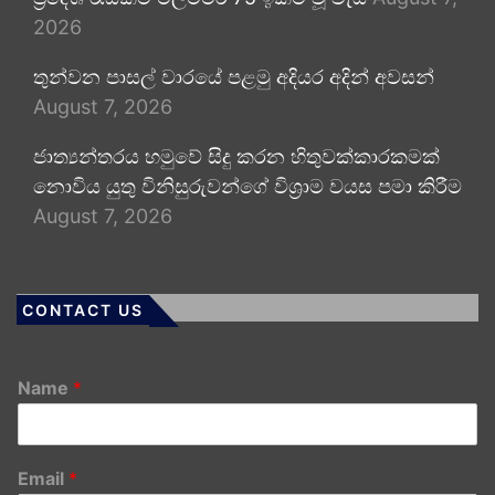
2026
තුන්වන පාසල් වාරයේ පළමු අදියර අදින් අවසන්
August 7, 2026
ජාත්‍යන්තරය හමුවේ සිදු කරන හිතුවක්කාරකමක්
නොවිය යුතු විනිසුරුවන්ගේ විශ්‍රාම වයස පමා කිරීම
August 7, 2026
CONTACT US
Name
*
Email
*