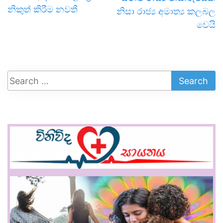
නිකුත් කිරීම නවතී
නිසා රාජ්‍ය අමාත්‍ය කලබල
වෙයි