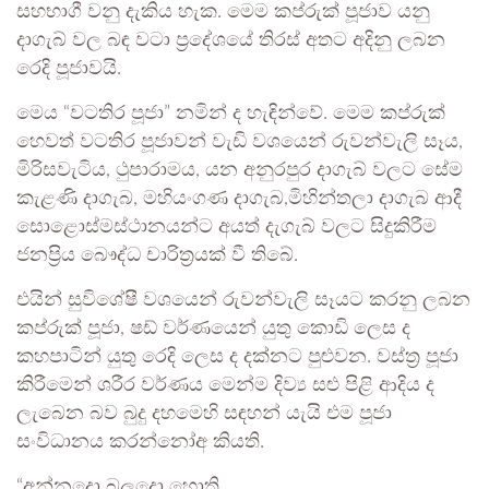
සහභාගී වනු දැකිය හැක. මෙම කප්රුක් පූජාව යනු
දාගැබ් වල බඳ වටා ප්‍රදේශයේ තිරස් අතට අදිනු ලබන
රෙදි පූජාවයි.
මෙය “වටතිර පූජා” නමින් ද හැඳින්වේ. මෙම කප්රුක්
හෙවත් වටතිර පූජාවන් වැඩි වශයෙන් රුවන්වැලි සෑය,
මිරිසවැටිය, ථුපාරාමය, යන අනුරපුර දාගැබ් වලට සේම
කැළණි දාගැබ, මහියංගණ දාගැබ,මිහින්තලා දාගැබ ආදී
සොළොස්මස්ථානයන්ට අයත් දැගැබ් වලට සිදුකිරීම
ජනප්‍රිය බෞද්ධ චාරිත්‍රයක් වී තිබේ.
එයින් සුවිශේෂී වශයෙන් රුවන්වැලි සෑයට කරනු ලබන
කප්රුක් පූජා, ෂඩ් වර්ණයෙන් යුතු කොඩි ලෙස ද
කහපාටින් යුතු රෙදි ලෙස ද දක්නට පුළුවන. වස්ත්‍ර පූජා
කිරීමෙන් ශරීර වර්ණය මෙන්ම දිව්‍ය සළු පිළි ආදිය ද
ලැබෙන බව බුදු දහමෙහි සඳහන් යැයි එම පූජා
සංවිධානය කරන්නෝඅ කියති.
“අන්‍නදො බලදො හොති