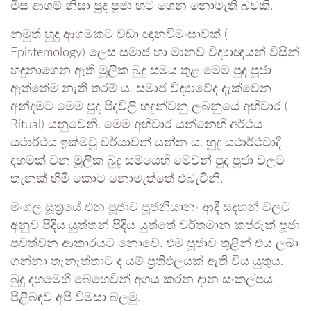
මිස ආගම් නිසා පුද පූජා හට ගෙන නොමැති බවකි.
නමුත් හුදු ආගමකට වඩා ඥානවිමංසාවක් (
Epistemology) ලෙස සමාජ හා මානව විද්‍යාඥයන් විසින්
හඳුනාගෙන ඇති මූලික බුදු සමය තුළ මෙම පුද පූජා
ඇත්තේම නැති තරම් ය. සමාජ විද්‍යාවේද දැක්වෙන
අන්දමට මෙම පුද පිදවිලි හඳුන්වනු ලබනුයේ අභිචාර (
Ritual) යනුවෙනි. මෙම අභිචාර යන්නෙහි අර්ථය
යථාර්ථය ඉක්මවූ චර්යාවන් යන්න ය. හුදු යථාර්ථවාදී
දහමක් වන මූලික බුදු සමයෙහි මෙවන් පුද පූජා වලට
තැනක් හිමි කොට නොමැත්තේ එබැවිනි.
මංගල සූත්‍රයේ එන පූජාච පූජනීයානං ආදී සඳහන් වලට
අනුව පිදිය යුත්තන් පිදිය යුත්තේ වර්තමාන කප්රුක් පූජා
පවත්වන ආකාරයට නොවේ. එම පූජාව තුළින් එය ලබා
ගන්නා තැනැත්තාට ද යම් ප්‍රතිඵලයක් ඇති විය යුතුය.
බුදු දහමෙහි බෙහෙවින් අගය කරන දාන සංකල්පය
පිළිබඳව අපි විමසා බලමු.