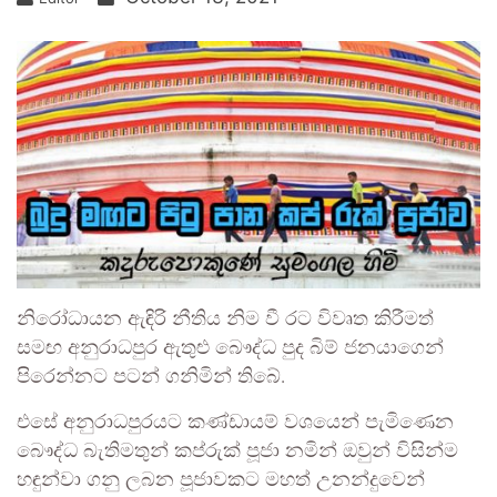
නිරෝධායන ඇඳිරි නීතිය නිම වී රට විවෘත කිරීමත්
සමඟ අනුරාධපුර ඇතුළු බෞද්ධ පුද බිම් ජනයාගෙන්
පිරෙන්නට පටන් ගනිමින් තිබේ.
එසේ අනුරාධපුරයට කණ්ඩායම් වශයෙන් පැමිණෙන
බෞද්ධ බැතිමතුන් කප්රුක් පූජා නමින් ඔවුන් විසින්ම
හඳුන්වා ගනු ලබන පූජාවකට මහත් උනන්දුවෙන්