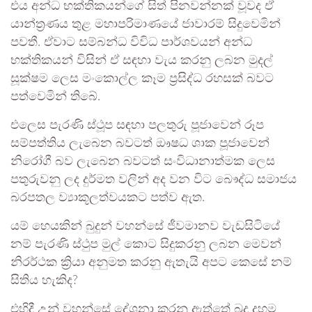
එය අන්ධ භක්තිකයන්ගේ සිත් පිනවන්නක් වූවද ඒ
යාන්ත්‍රණය තුළ මහාපරිමාණයේ ජාවාරම් සිදුවෙමින්
පවතී. ඒවාට සම්බන්ධ විවිධ පාර්ශවයන් අන්ධ
භක්තිකයන් විසින් ඒ සඳහා වැය කරනු ලබන මුදල්
සූක්ෂම ලෙස මංකොල්ල කෑම ප්‍රසිද්ධ රහසක් බවට
පත්වෙමින් තිබේ.
එලෙස පැරණි ස්ථූප සඳහා පලතුරු පූජාවෙන් රූප
සම්පත්තිය ලැබෙන බවටත් ඖෂධ ශාක පූජාවෙන්
නිරෝගී බව ලැබෙන බවටත් සංවිධානාත්මක ලෙස
පතුරුවනු ලද දුර්මත වලින් අද වන විට බෞද්ධ සමාජය
බරපතල ව්‍යාකූලත්වයකට පත්ව ඇත.
යම් හෙයකින් බුදුන් වහන්සේ ජීවමානව වැඩසිටියේ
නම් පැරණි ස්ථුප මුල් කොට සිදුකරනු ලබන මෙවන්
නිරර්ථක ක්‍රියා අනුමත කරනු ඇතැයි අපට කෙසේ නම්
සිතිය හැකිද?
එහිදී උන් වහන්සේ දේශනා කරනු ඇත්තේ බුදු දහම