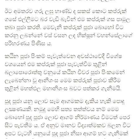
ඊට අමතරව ගරු ලඝු භාණ්ඩ ද සකස් කොට කප්රුක්
ගසේ එල්ලීමට බර වැඩි බැවින් එම කප්රුක් ගස පාමුල
තබා පූජා කරති. මෙවැනි කප්රුක් පූජා බොහෝ විට
කරනු ලබන්නේ වස් වසන ලද භික්ෂූන් වහන්සේලාගේ
පරිහරණය පිණිස ය.
කඨින පූජා පිංකම් පැවැත්වෙන අවස්ථාවේදී විශේෂ
වශයෙන් එම කප්රුක් පූජා පැවැත්වීම තුළින්
බලාපොරොත්තු වනුයේ කඨින චීවර පූජා පිංකමෙන්
ලැබෙන්නා වූ ආනිශංස මෙම කප්රුක් පූජාව කිරීම
තුළින් මහත්ඵල මහානිශංස බවට පත්කර ගැනීමයි.
පුද පූජා යනු ලොව සෑම ආගමකම දැකිය හැකි පොදු
ලක්‍ෂණයකි. නමුදු මෙහි සත්‍ය තත්ත්වය නම් මෙම
බොහෝ පුද පූජා ලොව ආගම් නිර්මාණය වීමටත් පෙර
සිට පැවතීම ය. ඒ අනුව මානව විද්‍යාත්මකව බලන විට
අපට වැටහී යනුයේ පුද පූජා නිසා ආගම් හට ගැනීමක්