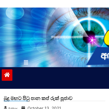
Skip
to
content
vinivida.lk
බුදු මඟට පිටු පාන කප් රුක් පූජාව
October 13, 2021
Editor