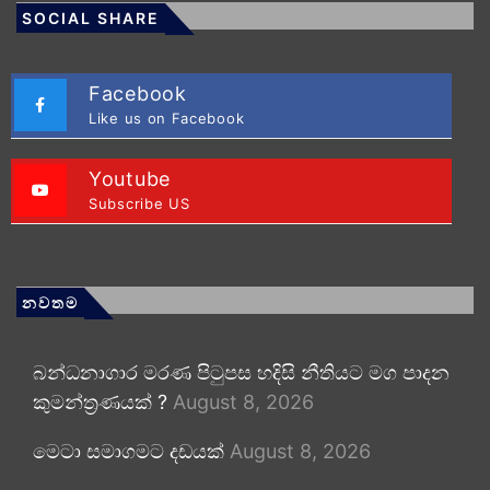
SOCIAL SHARE
Facebook
Like us on Facebook
Youtube
Subscribe US
නවතම
බන්ධනාගාර මරණ පිටුපස හදිසි නීතියට මග පාදන
කුමන්ත්‍රණයක් ?
August 8, 2026
මෙටා සමාගමට දඩයක්
August 8, 2026