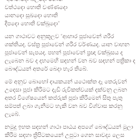
වත්‍ථදො හොති වණ්ණදො
යානදො සුඛදො හොති
දීපදො හොති චක්‍ඛුදො”
යන ගාථාවට අනුකූලව “ආහාර පූජාවෙන් ශරීර
ශක්තියද, වස්ත්‍ර පූජාවෙන් ශරීර වර්ණයද, යාන වාහන
පූජාවෙන් සැපයද, පහන් පූජාවෙන් ප්‍රඥා චක්‍ඛුසය ද
ලැබෙන බව ද දහමෙහි සඳහන් වන බව සඳහන් පත්‍රිකා ද
බෞද්ධයන් අතරේ බෙදා හැර තිබේ.
මේ අනුව බොහෝ දායකයන් යථොක්ත දෑ තෙරුවන්
උදෙසා පූජා කිරීමට දැඩි රුචිකත්වයක් දක්වනු ලබන
අතර විශේෂයෙන් කප්රුක් පූජා කිරීමෙන් සිතු පැතු
සම්පත් ලබා ගැනීමට හැකි වන බව විශ්වාස කරනු
ලැබේ.
නමුදු ඉහත සඳහන් ගාථා පාඨය අපගේ බෞද්ධයන් මුලා
කිරීම සඳහා ත්‍රිපිටකයෙන් උපුටා ගෙන සාවද්‍ය ලෙස