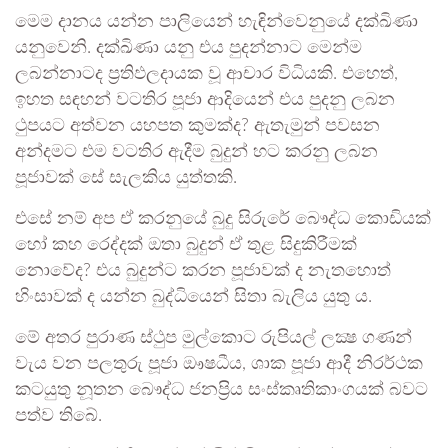
මෙම දානය යන්න පාලියෙන් හැඳින්වෙනුයේ දක්ඛිණා
යනුවෙනි. දක්ඛිණා යනු එය පුදන්නාට මෙන්ම
ලබන්නාටද ප්‍රතිඵලදායක වූ ආචාර විධියකි. එහෙත්,
ඉහත සඳහන් වටතිර පූජා ආදියෙන් එය පුදනු ලබන
ථුපයට අත්වන යහපත කුමක්ද? ඇතැමුන් පවසන
අන්දමට එම වටතිර ඇදීම බුදුන් හට කරනු ලබන
පූජාවක් සේ සැලකිය යුත්තකි.
එසේ නම් අප ඒ කරනුයේ බුදු සිරුරේ බෞද්ධ කොඩියක්
හෝ කහ රෙද්දක් ඔතා බුදුන් ඒ තුළ සිදුකිරීමක්
නොවේද? එය බුදුන්ට කරන පූජාවක් ද නැතහොත්
හිංසාවක් ද යන්න බුද්ධියෙන් සිතා බැලිය යුතු ය.
මේ අතර පුරාණ ස්ථුප මුල්කොට රුපියල් ලක්‍ෂ ගණන්
වැය වන පලතුරු පූජා ඖෂධීය, ශාක පූජා ආදී නිරර්ථක
කටයුතු නූතන බෞද්ධ ජනප්‍රිය සංස්කෘතිකාංගයක් බවට
පත්ව තිබේ.