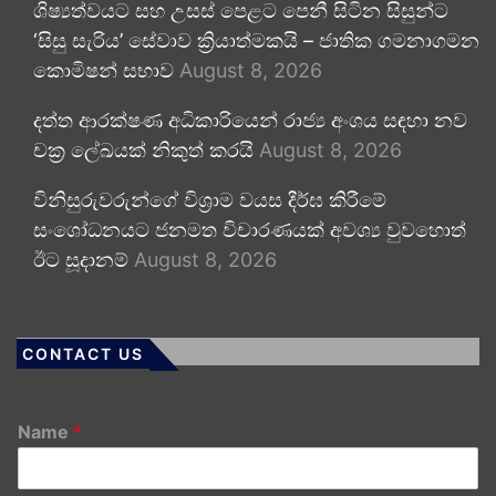
ශිෂ්‍යත්වයට සහ උසස් පෙළට පෙනී සිටින සිසුන්ට
‘සිසු සැරිය’ සේවාව ක්‍රියාත්මකයි – ජාතික ගමනාගමන
කොමිෂන් සභාව
August 8, 2026
දත්ත ආරක්ෂණ අධිකාරියෙන් රාජ්‍ය අංශය සඳහා නව
චක්‍ර ලේඛයක් නිකුත් කරයි
August 8, 2026
විනිසුරුවරුන්ගේ විශ්‍රාම වයස දීර්ඝ කිරීමේ
සංශෝධනයට ජනමත විචාරණයක් අවශ්‍ය වුවහොත්
ඊට සූදානම්
August 8, 2026
CONTACT US
Name
*