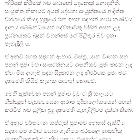
ඉදිරිපත් කිරීමක් බව බොහෝ දෙනෙක් නොදනිති.
සංයුක්ත නිකායට අයත් දේවතා සංයුක්තයේ ආදිත්ත
වග්ගයේ කිංදද සූත්‍රයේ එන ඉහත සඳහන් ගාථා කණ්ඩය
දානය සම්බන්ධයෙන් දේවතාවකු විසින් අසන ලද
ප්‍රශ්නයකට බුදුන් වහන්සේ ගේ පිළිතුර බව ඉතා
පැහැදිලි ය.
ඒ අනුව ඉහත සඳහන් ආහාර, වස්ත්‍ර, යාන වාහන සහ
පහන් පූජා මහා සංඝරත්නයට ශසනිකව පූජා කරන ලද
ඒවා මිස දාගැබ් සඳහ සිදුකරන ලද නිරර්ථක පූජා බව
දහමෙහි කිසිම තැනක සඳහන් නොවේ.
මෙහි දැක්වෙන පහන් පූජාව වුව රාත්‍රී කාලයට
භික්ක්‍ෂූන් වැඩවෙසෙන ආරාම ප්‍රදීපාලෝකයෙන් පහන්
කරවීම බව මූලික බුදු දහමෙහි පැහැදිලිවම දක්වා තිබේ.
ඒ අනුව වර්තමාන කප්රුක් පූජාවේ අනුහස් දැක්වීම
සඳහා එම ගථාව යොදා ගැනීමම බරපතල ශාසනික
අවභාවිතාවක් බව කිව යුතු ය. එමෙන්ම මෙය