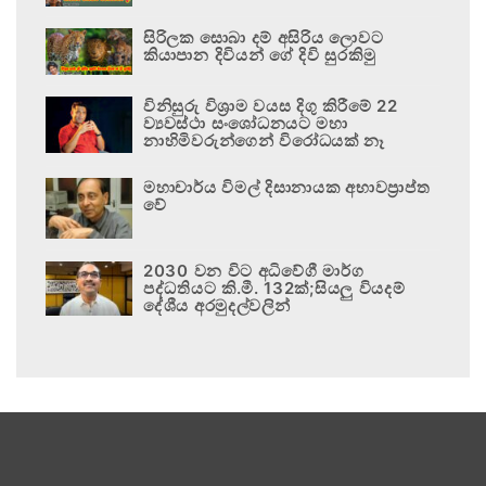
සිරිලක සොබා දම් අසිරිය ලොවට
කියාපාන දිවියන් ගේ දිවි සුරකිමු
විනිසුරු විශ්‍රාම වයස දිගු කිරීමේ 22
ව්‍යවස්ථා සංශෝධනයට මහා
නාහිමිවරුන්ගෙන් විරෝධයක් නෑ
මහාචාර්ය විමල් දිසානායක අභාවප්‍රාප්ත
වේ
2030 වන විට අධිවේගී මාර්ග
පද්ධතියට කි.මී. 132ක්;සියලු වියදම්
දේශීය අරමුදල්වලින්