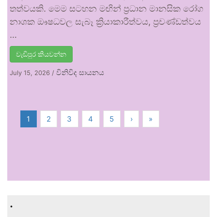
තත්වයකි. මෙම සටහන මඟින් ප්‍රධාන මානසික රෝග
නාශක ඖෂධවල සැබෑ ක්‍රියාකාරීත්වය, ප්‍රචණ්ඩත්වය
…
වැඩිපුර කියවන්න
විනිවිද සායනය
July 15, 2026
/
1
2
3
4
5
›
»
.