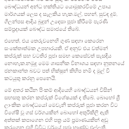
බෞද්ධයන් අන්ධ භක්තියට යොමුකරවීමේ උපාය
මාර්ගයක් ලෙස ද සැලකිය හැක.මල්, පහන්, සුවඳ දුම්,
ගිලන්පස ආදිය බුදුන් උදෙසා පූජා කිරීමේ පැරණි
සම්ප්‍රදායක් බෞද්ධ සමාජයේ තිබේ.
එහෙත්, එය තෙරුවනෙහි ගුණ සඳහා කෙරෙන
සංකේතාත්මක උපහාරයකි. ඒ අනුව එය වත්මන්
කප්රුක් සහ වටතිර පූජා සමඟ කෙසේවත් සැසඳිය
නොහැක.නමුදු මෙම ශාසනික විනාශය සඳහා නූතනයේ
ජනකාන්ත බවට පත් භික්ෂුන් කිහිප නමි ද මුල් වී
කටයුතු කරනු පෙනෙයි.
මේ අතර කඨින පිංකම් ආදියෙහි බෞද්ධයන් විසින්
සඟසතු කරන කප්රුක් විශේෂයක් ද තිබේ. බොහෝ ශ්‍රී
ලාංකික බෞද්ධයෝ මෙවැනි කප්රුක් පූජා කරන විට
විශේෂී වූ ගස් වර්ගයකින් බොහෝ අතුරිකිලි ඇති
අත්තක් කපාගෙන එහි පත්‍ර යම් ප්‍රමාණයකින් අඩු
කරගෙන එහි විවිධ වර්යේ පූජා භාණ්ඩ එල්ලති.