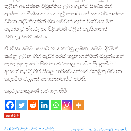
තුළින් අපේක්‍ෂිත විමුක්තිය ලබා ගැනීම පිණිස එහි
දැක්වෙන චිත්ත දමනය මුල් කොට ගත් සදාචාර්යාත්මක
චර්යා පද්ධතියකින් මිස මෙවන් ගුප්ත විශ්වාස මත
පදනම් වූ නිසරු පුද පිළිවෙත් වලින් හැකියාවක්
නොලැබෙන බව ය.
ඒ නිසා මේවා සංවිධානය කරනු ලබන, මේවා දිරිමත්
කරනු ලබන ගිහි පැවිදි පිරිස් හඳුනාගනිමින් ඔවුන්ගෙන්
සැබෑ බුදු දහමට සිදුවන බරපතල හානිය පිටුදැකීමට
අපගේ පැවිදි ගිහි සියලු පාර්ශවයන්ගේ එකමුතු බව හා
කැපවීම වැදගත් අවශ්‍යතාවක්ව පවතී.
කදුරුපොකුණේ සුමංගල හිමි
පහන් ටැඹ
වාහන ආදායම් බලපත්‍ර
සමාජ මාධ්‍ය ජායාරූපයක්