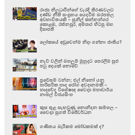
රාජ්‍ය නිලධාරීන්ගේ වැරදි තීරණවලට
දණ්ඩ නීති සංග්‍රහය යෙදවීම බරපතල
අවභාවිතයකි – සුනිල් කන්නන්ගර
කොළඹ, රත්නපුර, අම්පාර හිටපු මහ
දිසාපති
ලෝකයේ අඩුවෙන්ම නිදා ගන්නා ජාතිය?
නැව් වලින් බහලුම් මුහුදට පෙරලීම සුළු
පටු දෙයක් නොවේ
ප්‍රවේසම් වන්න; එල් නිනෝ යනු
පාරිසරික හෘද රෝග අවදානමකි –
හෘදවේද විශේෂඥ වෛද්‍ය මහාචාර්ය
නාමල් විජයසිංහ
කුස තුළ සැඟවුණු නොනිදන කම්හල –
වෛද්‍ය සුගත් විජේවර්ධන
ගණිතය බැරිකම මෝඩකමක් ද?