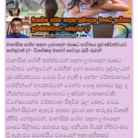
මානසික රෝග සඳහා ලබාදෙන ඖෂධ භාවිතය ප්‍රචණ්ඩත්වයට
හේතුවක් ද?- විශේෂඥ මනෝ වෛද්‍ය රූමි රූබන්
මානසික රෝගී තත්ත්වයන් සඳහා ලබාදෙන ඖෂධ
භාවිතය හේතුවෙන් රෝගීන් හෝ සාමාන්‍ය පුද්ගලයන්
ප්‍රචණ්ඩත්වයට යොමු විය හැකි ද යන්න වර්තමානයේ
රෝගීන්ගේ භාරකරුවන් මෙන්ම පොදු සමාජය තුළ ද
නිරන්තරයෙන් කතාබහට ලක්වන මාතෘකාවකි.
විශේෂයෙන්ම වර්තමාන සිදුවීම් මුල් කොට මාධ්‍ය
මඟින් සිදුවන ඇතැම් අසත්‍ය ප්‍රචාර සහ කරුණු විකෘති
කිරීම් හේතුවෙන්, මානසික රෝග සඳහා ලබාදෙන
ඖෂධ පිළිබඳව සමාජය තුළ අනියත බියක් නිර්මාණය
වී ඇත.එය සමාජයීය වශයෙන් ඉතා අහිතකර