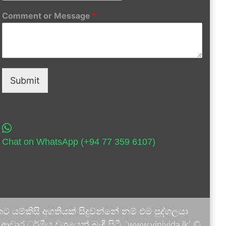
Comment or Message
*
Submit
Chat on WhatsApp (+94 77 359 6107)
 යම්කිසි අගතියක් සිදුවන්නේ නම් එම පුද්ගලයා
ාර ධර්මීය වශයෙන් බැඳී සිටී. 'www.vinivida.lk' ©