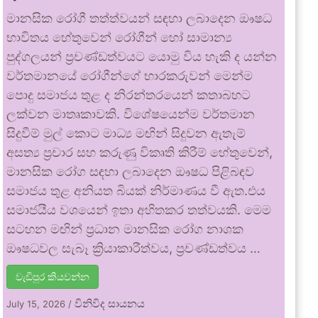
මානසික රෝගී තත්ත්වයන් සඳහා ලබාදෙන ඖෂධ
භාවිතය හේතුවෙන් රෝගීන් හෝ සාමාන්‍ය
පුද්ගලයන් ප්‍රචණ්ඩත්වයට යොමු විය හැකි ද යන්න
වර්තමානයේ රෝගීන්ගේ භාරකරුවන් මෙන්ම
පොදු සමාජය තුළ ද නිරන්තරයෙන් කතාබහට
ලක්වන මාතෘකාවකි. විශේෂයෙන්ම වර්තමාන
සිදුවීම් මුල් කොට මාධ්‍ය මඟින් සිදුවන ඇතැම්
අසත්‍ය ප්‍රචාර සහ කරුණු විකෘති කිරීම් හේතුවෙන්,
මානසික රෝග සඳහා ලබාදෙන ඖෂධ පිළිබඳව
සමාජය තුළ අනියත බියක් නිර්මාණය වී ඇත.එය
සමාජයීය වශයෙන් ඉතා අහිතකර තත්වයකි. මෙම
සටහන මඟින් ප්‍රධාන මානසික රෝග නාශක
ඖෂධවල සැබෑ ක්‍රියාකාරීත්වය, ප්‍රචණ්ඩත්වය …
වැඩිපුර කියවන්න
විනිවිද සායනය
July 15, 2026
/