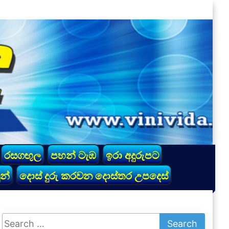
රසගඟුල
පහන් ටැඹ
ඉරා අදුරුපට
න්
දොස් දුරු කරවන දොස්තර උපදෙස්