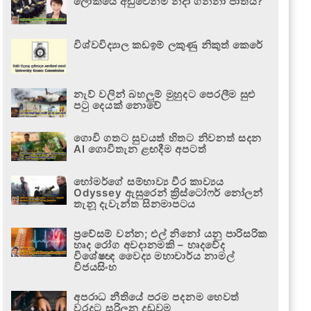
ලෝකයේ අඩුවෙන්ම නිදා ගන්නා ජාතිය?
විශ්වවිද්‍යාල කඩඉම් ලකුණු නිකුත් කෙරේ
නැව් වලින් බහලුම් මුහුදට පෙරලීම සුළු
පටු දෙයක් නොවේ
ගොවි ගතට සුවයත් හිතට නිවනත් සදන
AI ගොවිතැන ළඟදීම අපටත්
හෝමර්ගේ සම්භාව්‍ය වීර කාව්‍යය
Odyssey ඇසුරෙන් ක්‍රිස්ටෝෆර් නෝලන්
තැනූ දැවැන්ත සිනමාපටය
ප්‍රවේසම් වන්න; එල් නිනෝ යනු පාරිසරික
හෘද රෝග අවදානමකි – හෘදවේද
විශේෂඥ වෛද්‍ය මහාචාර්ය නාමල්
විජයසිංහ
අපරාධ නීතියේ පරම පදනම හෙවත්
වරදට සරිලන දඬුවම