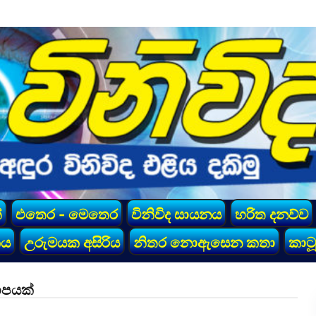
්
එතෙර - මෙතෙර
විනිවිද සායනය
හරිත දනව්ව
කය
උරුමයක අසිරිය
නිතර නොඇසෙන කතා
කාටූ
ාපයක්