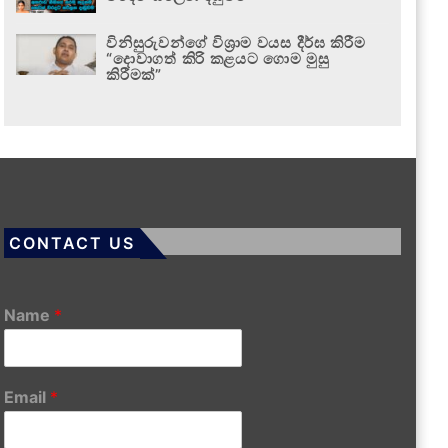
විනිසුරුවන්ගේ විශ්‍රාම වයස දීර්ඝ කිරීම
“දොවාගත් කිරි කළයට ගොම මුසු
කිරීමක්”
CONTACT US
Name
*
Email
*