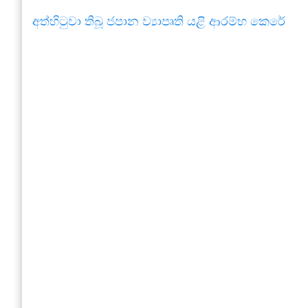
අත්හිටුවා තිබූ ජපාන ව්‍යාපෘති යළි ආරම්භ කෙරේ