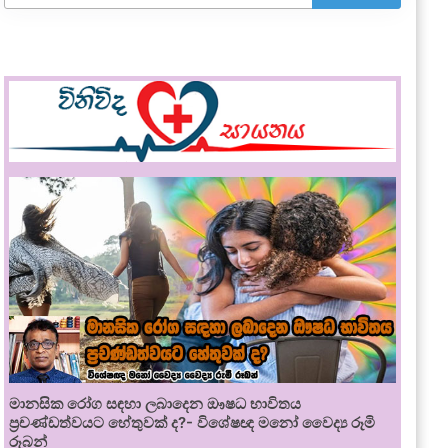
මානසික රෝග සඳහා ලබාදෙන ඖෂධ භාවිතය
ප්‍රචණ්ඩත්වයට හේතුවක් ද?- විශේෂඥ මනෝ වෛද්‍ය රූමි
රූබන්