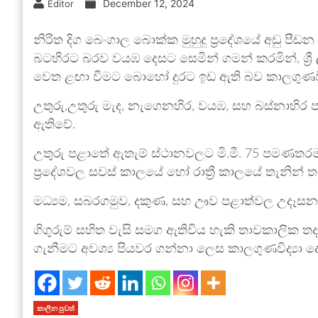
December 12, 2024
Editor
නිරිත දිග බෙංගාල බොක්ක මුහුදු ප්‍රදේශයේ අඩු පී
බටහිරට බරව වයඹ දෙසට සෙමින් ගමන් කරමින්, ශ්‍
වෙත ළඟා වීමට බොහෝ දුරට ඉඩ ඇති බව කාලගුණවිද්
උතුරු,උතුරු මැද, නැගෙනහිර, වයඹ, සහ බස්නාහිර පළ
ඇතිවේ.
උතුරු පළාතේ ඇතැම් ස්ථානවලට මි.මී. 75 පමණතරමක් 
ප්‍රදේශවල සවස් කාලයේ හෝ රාත්‍රී කාලයේ තැනින් ත
මධ්‍යම, සබරගමුව, දකුණ, සහ ඌව පළාත්වල උදෑසන ක
ගිගුරුම් සහිත වැසි සමග ඇතිවිය හැකි තාවකාලික ත
ගැනීමට අවශ්‍ය පියවර ගන්නා ලෙස කාලගුණවිද්‍යා දෙ
කාලීන පුවත්