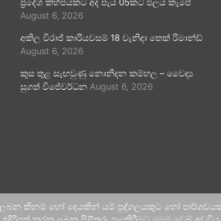
ප්‍රදේශ කිහිපයකට අද පැය 05කට ජලය කැපේ
August 6, 2026
අකිල විරාජ් කාරියවසම් 18 වැනිදා තෙක් රිමාන්ඩ්
August 6, 2026
කුස තුළ සැඟවුණු නොනිදන කම්හල – වෛද්‍ය
සුගත් විජේවර්ධන
August 6, 2026
 ලබන කිනම් හෝ දෙයකින් යම් පුද්ගලයකුට හෝ පාර්ශවයකට
දිරිපත් කරනු ලබන පිළිතුරු පළකිරීමට මෙම වෙබ් අඩවිය ආච