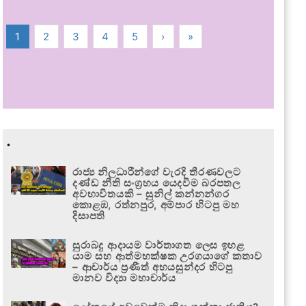
1
2
3
4
5
›
»
.
රාජ්‍ය නිලධාරීන්ගේ වැරදි තීරණවලට
දණ්ඩ නීති සංග්‍රහය යෙදවීම බරපතල
අවභාවිතයකි – සුනිල් කන්නන්ගර
කොළඹ, රත්නපුර, අම්පාර හිටපු මහ
දිසාපති
සුරාබදු ආදායම වාර්තාගත ලෙස ඉහළ
යාම සහ ආත්මභක්ෂක උරගයාගේ කතාව
– ආචාර්ය ප්‍රණීත් අභයසුන්දර හිටපු
මානව විද්‍යා මහාචාර්ය