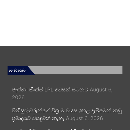
නවතම
ජැෆ්නා කිංග්ස් LPL අවසන් සටනට
August 6,
2026
විනිසුරුවරුන්ගේ විශ්‍රාම වයස ඉහළ දැමීමෙන් නඩු
ප්‍රමාදයට විසඳුමක් නැහැ
August 6, 2026