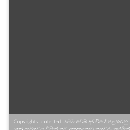
Copyrights protected: මෙම වෙබ් අඩවියේ පළකරනු
හෝ පාර්ශවය විසින් තම අනන්‍යතාව තහවුරු කරමින් ඉ