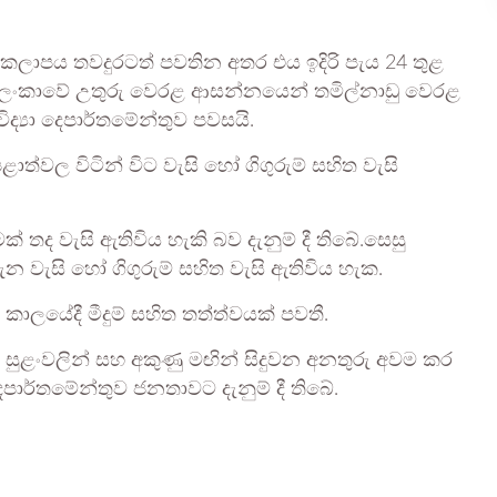
ඩන කලාපය තවදුරටත් පවතින අතර එය ඉදිරි පැය 24 තුළ
රී ලංකාවේ උතුරු වෙරළ ආසන්නයෙන් තමිල්නාඩු වෙරළ
‍යා දෙපාර්තමේන්තුව පවසයි.
ාත්වල විටින් විට වැසි හෝ ගිගුරුම් සහිත වැසි
තද වැසි ඇතිවිය හැකි බව දැනුම් දී තිබේ.සෙසු
ැන වැසි හෝ ගිගුරුම් සහිත වැසි ඇතිවිය හැක.
ාලයේදී මීදුම් සහිත තත්ත්වයක් පවතී.
ද සුළංවලින් සහ අකුණු මඟින් සිදුවන අනතුරු අවම කර
පාර්තමේන්තුව ජනතාවට දැනුම් දී තිබේ.