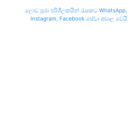
ලොව පුරා පරිශීලකයින් රැසකට WhatsApp,
Instagram, Facebook සේවා අඩාල වෙයි