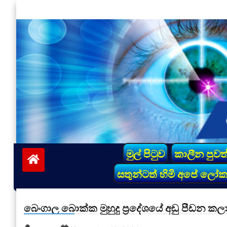
Skip
to
content
vinivida.lk
මුල් පිටුව
කාලීන පුවත
සතුන්ටත් හිමි අපේ ලෝ
බෙංගාල බොක්ක මුහුදු ප්‍රදේශයේ අඩු පීඩන කල