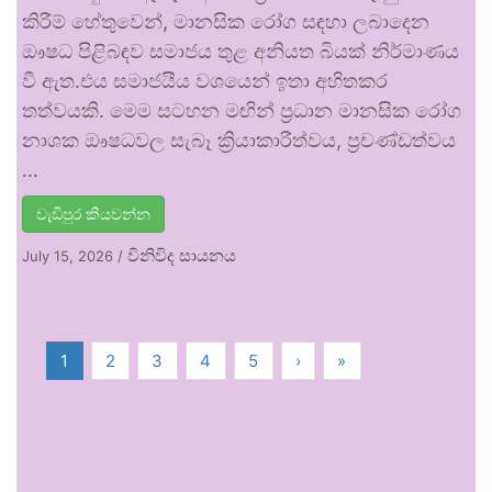
කිරීම් හේතුවෙන්, මානසික රෝග සඳහා ලබාදෙන
ඖෂධ පිළිබඳව සමාජය තුළ අනියත බියක් නිර්මාණය
වී ඇත.එය සමාජයීය වශයෙන් ඉතා අහිතකර
තත්වයකි. මෙම සටහන මඟින් ප්‍රධාන මානසික රෝග
නාශක ඖෂධවල සැබෑ ක්‍රියාකාරීත්වය, ප්‍රචණ්ඩත්වය
…
වැඩිපුර කියවන්න
විනිවිද සායනය
July 15, 2026
/
1
2
3
4
5
›
»