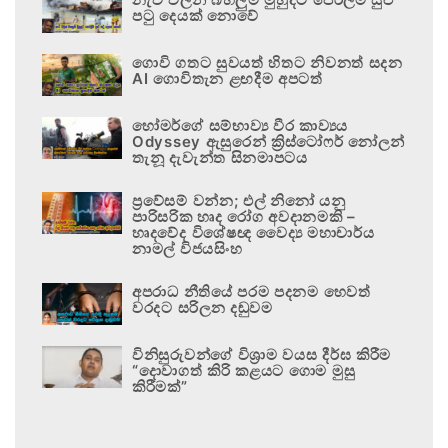
පටු දෙයක් නොවේ
ගොවි ගතට සුවයත් හිතට නිවනත් සදන
AI ගොවිතැන ළඟදීම අපටත්
හෝමර්ගේ සම්භාව්‍ය වීර කාව්‍යය
Odyssey ඇසුරෙන් ක්‍රිස්ටෝෆර් නෝලන්
තැනූ දැවැන්ත සිනමාපටය
ප්‍රවේසම් වන්න; එල් නිනෝ යනු
පාරිසරික හෘද රෝග අවදානමකි –
හෘදවේද විශේෂඥ වෛද්‍ය මහාචාර්ය
නාමල් විජයසිංහ
අපරාධ නීතියේ පරම පදනම හෙවත්
වරදට සරිලන දඬුවම
විනිසුරුවන්ගේ විශ්‍රාම වයස දීර්ඝ කිරීම
“දොවාගත් කිරි කළයට ගොම මුසු
කිරීමක්”