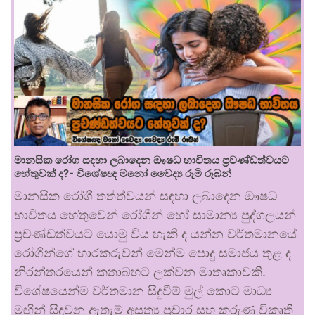
මානසික රෝග සඳහා ලබාදෙන ඖෂධ භාවිතය ප්‍රචණ්ඩත්වයට
හේතුවක් ද?- විශේෂඥ මනෝ වෛද්‍ය රූමි රූබන්
මානසික රෝගී තත්ත්වයන් සඳහා ලබාදෙන ඖෂධ
භාවිතය හේතුවෙන් රෝගීන් හෝ සාමාන්‍ය පුද්ගලයන්
ප්‍රචණ්ඩත්වයට යොමු විය හැකි ද යන්න වර්තමානයේ
රෝගීන්ගේ භාරකරුවන් මෙන්ම පොදු සමාජය තුළ ද
නිරන්තරයෙන් කතාබහට ලක්වන මාතෘකාවකි.
විශේෂයෙන්ම වර්තමාන සිදුවීම් මුල් කොට මාධ්‍ය
මඟින් සිදුවන ඇතැම් අසත්‍ය ප්‍රචාර සහ කරුණු විකෘති