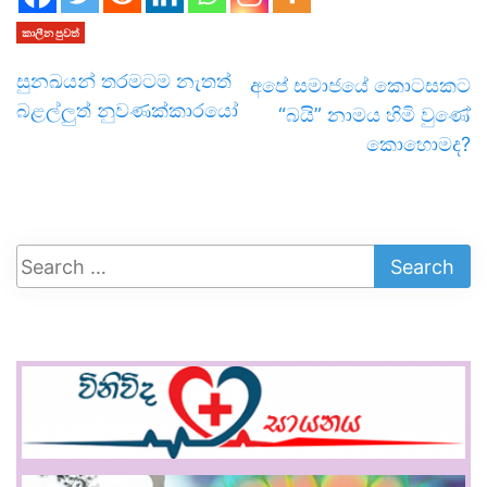
කාලීන පුවත්
සුනඛයන් තරමටම නැතත්
අපේ සමාජයේ කොටසකට
බළල්ලුත් නුවණක්කාරයෝ
“බයි” නාමය හිමි වුණේ
කොහොමද?