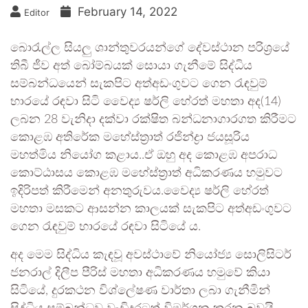
February 14, 2022
Editor
බොරැල්ල සියලු ශාන්තුවරයන්ගේ දේවස්ථාන පරිශ්‍රයේ
තිබී ජීව අත් බෝම්බයක් සොයා ගැනීමේ සිද්ධිය
සම්බන්ධයෙන් සැකපිට අත්අඩංගුවට ගෙන රැඳවුම්
භාරයේ රඳවා සිටි වෛද්‍ය ෂර්ලි හේරත් මහතා අද(14)
ලබන 28 වැනිදා දක්වා රක්ෂිත බන්ධනාගාරගත කිරීමට
කොළඹ අතිරේක මහේස්ත්‍රාත් රජින්ද්‍රා ජයසූරිය
මහත්මිය නියෝග කළාය..ඒ ඔහු අද කොළඹ අපරාධ
කොට්ඨාසය කොළඹ මහේස්ත්‍රාත් අධිකරණය හමුවට
ඉදිරිපත් කිරීමෙන් අනතුරුවය.වෛද්‍ය ෂර්ලි හේරත්
මහතා මසකට ආසන්න කාලයක් සැකපිට අත්අඩංගුවට
ගෙන රැඳවුම් භාරයේ රඳවා සිටියේ ය.
අද මෙම සිද්ධිය කැඳවූ අවස්ථාවේ නියෝජ්‍ය සොලිසිටර්
ජනරාල් දිලීප පීරිස් මහතා අධිකරණය හමුවේ කියා
සිටියේ, දුරකථන විශ්ලේෂණ වාර්තා ලබා ගැනීමින්