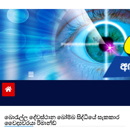
Skip
to
content
vinivida.lk
බොරැල්ල දේවස්ථාන බෝම්බ සිද්ධියේ සැකකාර
වෛද්‍යවරයා රිමාන්ඩ්