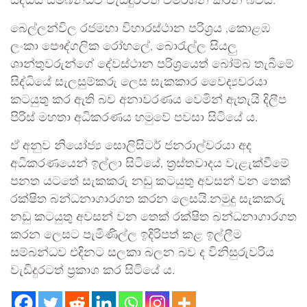
සිද්ධිය සම්බන්ධව වැඩිදුරටත් විමර්ශන කරන බවයි.
බෙල්ලන්විල රජමහා විහාරස්ථාන පරිශ්‍රය ,කොළඹ
ලංකා පෞද්ගලික රෝහලේ, බොරැල්ල සියලු
ශාන්තුවරුන්ගේ දේවස්ථාන පරිශ්‍රයෙත් බෝම්බ තැබීමේ
සිද්ධියේ සැලසුම්කරු ලෙස සැකකාර වෛද්‍යවරයා
කටයුතු කර ඇති බව අනාවරණය වෙමින් ඇතැයි දිලීප
පිරිස් මහතා අධිකරණය හමුවේ පවසා සිටියේ ය.
ඒ අනුව නියෝජ්‍ය සොලිසිටර් ජනරාල්වරයා අද
අධිකරණයෙන් ඉල්ලා සිටියේ, ත්‍රස්තවාදය වැළැක්වීමේ
පනත යටතේ සැකකරු නඩු කටයුතු අවසන් වන තෙක්
රක්ෂිත බන්ධනාගාරගත කරන ලෙසයි.නමුදු සැකකරු
නඩු කටයුතු අවසන් වන තෙක් රක්ෂිත බන්ධනාගාරගත
කරන ලෙසට පැමිණිල්ල ඉදිරිපත් කළ ඉල්ලීම
සම්බන්ධව එදිනට සලකා බලන බව ද විනිසුරුවරිය
වැඩිදුරටත් ප්‍රකාශ කර සිටියේ ය.