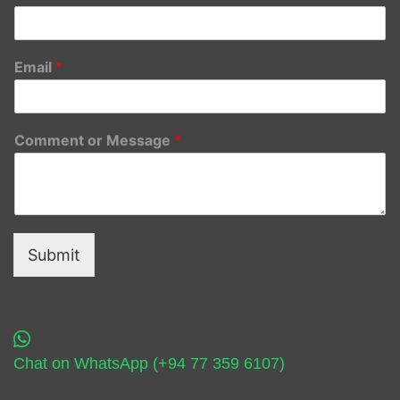
Email
*
Comment or Message
*
Submit
Chat on WhatsApp (+94 77 359 6107)