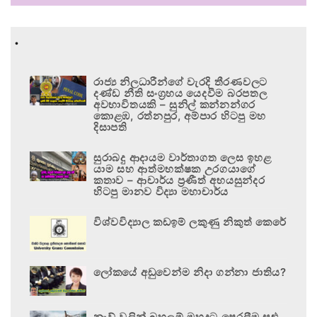
.
රාජ්‍ය නිලධාරීන්ගේ වැරදි තීරණවලට
දණ්ඩ නීති සංග්‍රහය යෙදවීම බරපතල
අවභාවිතයකි – සුනිල් කන්නන්ගර
කොළඹ, රත්නපුර, අම්පාර හිටපු මහ
දිසාපති
සුරාබදු ආදායම වාර්තාගත ලෙස ඉහළ
යාම සහ ආත්මභක්ෂක උරගයාගේ
කතාව – ආචාර්ය ප්‍රණීත් අභයසුන්දර
හිටපු මානව විද්‍යා මහාචාර්ය
විශ්වවිද්‍යාල කඩඉම් ලකුණු නිකුත් කෙරේ
ලෝකයේ අඩුවෙන්ම නිදා ගන්නා ජාතිය?
නැව් වලින් බහලුම් මුහුදට පෙරලීම සුළු