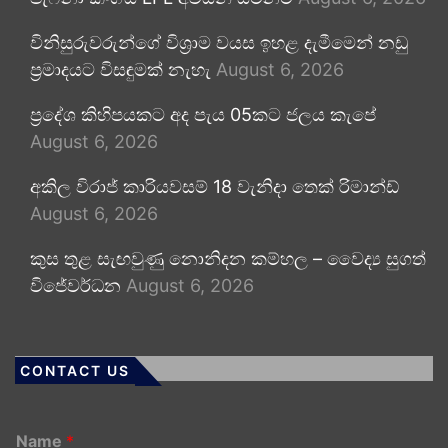
විනිසුරුවරුන්ගේ විශ්‍රාම වයස ඉහළ දැමීමෙන් නඩු
ප්‍රමාදයට විසඳුමක් නැහැ
August 6, 2026
ප්‍රදේශ කිහිපයකට අද පැය 05කට ජලය කැපේ
August 6, 2026
අකිල විරාජ් කාරියවසම් 18 වැනිදා තෙක් රිමාන්ඩ්
August 6, 2026
කුස තුළ සැඟවුණු නොනිදන කම්හල – වෛද්‍ය සුගත්
විජේවර්ධන
August 6, 2026
CONTACT US
Name
*