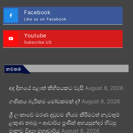
Facebook
Like us on Facebook
Youtube
Subscribe US
නවතම
අද දිනයේ පළාත් කිහිපයකට වැසි
August 8, 2026
ගණිතය බැරිකම මෝඩකමක් ද?
August 8, 2026
ශ්‍රී ලංකාවේ මරණ දඬුවම නියම කිරීමටත් නැවතුම්
ළකුණ තබමු – ආචාර්ය ප්‍රණීත් අභයසුන්දර හිටපු
මානව විද්‍යා මහාචාර්ය
August 8, 2026