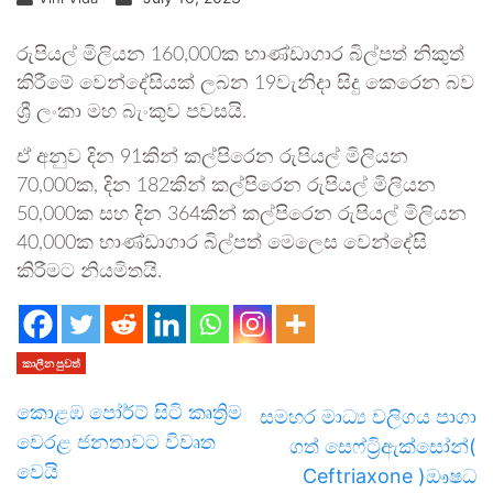
රුපියල් මිලියන 160,000ක භාණ්ඩාගාර බිල්පත් නිකුත්
කිරීමේ වෙන්දේසියක් ලබන 19වැනිදා සිදු කෙරෙන බව
ශ්‍රී ලංකා මහ බැංකුව පවසයි.
ඒ අනුව දින 91කින් කල්පිරෙන රුපියල් මිලියන
70,000ක, දින 182කින් කල්පිරෙන රුපියල් මිලියන
50,000ක සහ දින 364කින් කල්පිරෙන රුපියල් මිලියන
40,000ක භාණ්ඩාගාර බිල්පත් මෙලෙස වෙන්දේසි
කිරීමට නියමිතයි.
කාලීන පුවත්
කොළඹ පෝර්ට් සිටි කෘත්‍රිම
සමහර මාධ්‍ය වලිගය පාගා
වෙරළ ජනතාවට විවෘත
ගත් සෙෆ්ට්‍රිඇක්සෝන්(
වෙයි
Ceftriaxone )ඖෂධ