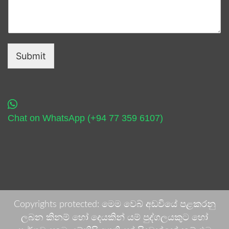
Submit
Chat on WhatsApp (+94 77 359 6107)
Copyrights protected: මෙම වෙබ් අඩවියේ පළකරනු
ලබන කිනම් හෝ දෙයකින් යම් පුද්ගලයකුට හෝ