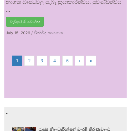
නාශක ඖෂධවල සැබෑ ක්‍රියාකාරීත්වය, ප්‍රචණ්ඩත්වය
…
වැඩිපුර කියවන්න
විනිවිද සායනය
July 15, 2026
/
1
2
3
4
5
›
»
.
රාජ්‍ය නිලධාරීන්ගේ වැරදි තීරණවලට