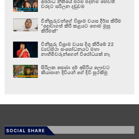
අපරාධ නීතියේ පරම පදනම හෙවත්
වරදට සරිලන දඬුවම
විනිසුරුවන්ගේ විශ්‍රාම වයස දීර්ඝ කිරීම
“දොවාගත් කිරි කළයට ගොම මුසු
කිරීමක්”
විනිසුරු විශ්‍රාම වයස දිගු කිරීමේ 22
ව්‍යවස්ථා සංශෝධනයට මහා
නාහිමිවරුන්ගෙන් විරෝධයක් නෑ
සිරිලක සොබා දම් අසිරිය ලොවට
කියාපාන දිවියන් ගේ දිවි සුරකිමු
SOCIAL SHARE