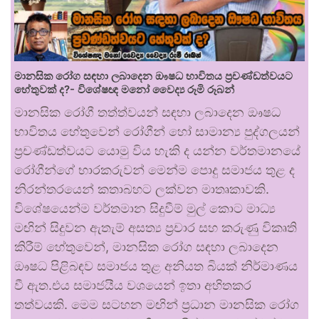
මානසික රෝග සඳහා ලබාදෙන ඖෂධ භාවිතය ප්‍රචණ්ඩත්වයට
හේතුවක් ද?- විශේෂඥ මනෝ වෛද්‍ය රූමි රූබන්
මානසික රෝගී තත්ත්වයන් සඳහා ලබාදෙන ඖෂධ
භාවිතය හේතුවෙන් රෝගීන් හෝ සාමාන්‍ය පුද්ගලයන්
ප්‍රචණ්ඩත්වයට යොමු විය හැකි ද යන්න වර්තමානයේ
රෝගීන්ගේ භාරකරුවන් මෙන්ම පොදු සමාජය තුළ ද
නිරන්තරයෙන් කතාබහට ලක්වන මාතෘකාවකි.
විශේෂයෙන්ම වර්තමාන සිදුවීම් මුල් කොට මාධ්‍ය
මඟින් සිදුවන ඇතැම් අසත්‍ය ප්‍රචාර සහ කරුණු විකෘති
කිරීම් හේතුවෙන්, මානසික රෝග සඳහා ලබාදෙන
ඖෂධ පිළිබඳව සමාජය තුළ අනියත බියක් නිර්මාණය
වී ඇත.එය සමාජයීය වශයෙන් ඉතා අහිතකර
තත්වයකි. මෙම සටහන මඟින් ප්‍රධාන මානසික රෝග