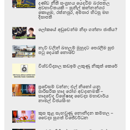
දණ්ඩ නීති සංග්‍රහය යෙදවීම බරපතල
අවභාවිතයකි – සුනිල් කන්නන්ගර
කොළඹ, රත්නපුර, අම්පාර හිටපු මහ
දිසාපති
ලෝකයේ අඩුවෙන්ම නිදා ගන්නා ජාතිය?
නැව් වලින් බහලුම් මුහුදට පෙරලීම සුළු
පටු දෙයක් නොවේ
විශ්වවිද්‍යාල කඩඉම් ලකුණු නිකුත් කෙරේ
ප්‍රවේසම් වන්න; එල් නිනෝ යනු
පාරිසරික හෘද රෝග අවදානමකි –
හෘදවේද විශේෂඥ වෛද්‍ය මහාචාර්ය
නාමල් විජයසිංහ
කුස තුළ සැඟවුණු නොනිදන කම්හල –
වෛද්‍ය සුගත් විජේවර්ධන