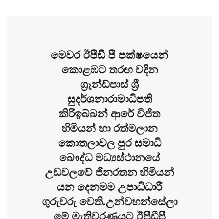
මෙවර ඊපීඩී පී පක්ෂයෙන්
කොළඹට තරඟ වදින
ග්‍රෑන්ඩ්පාස් ශ්‍රී
සුදර්ශනාරාමාධිපති
කිරිඉබ්බන් ආරේ විජිත
හිමියන් හා රත්මලාන
කොතලාවල පුර සමාධි
බෞද්ධ මධ්‍යස්ථානයේ
උඩවලවේ ජිනරතන හිමියන්
යන දෙනමම උපාධිධාරී
ගුරුවරු වෙති.උන්වහන්සේලා
මේ මැතිවරණයට ඊපීඩීපී