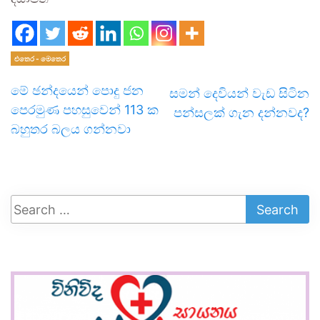
එතෙර - මෙතෙර
මේ ඡන්දයෙන් පොදු ජන
සමන් දෙවියන් වැඩ සිටින
පෙරමුණ පහසුවෙන් 113 ක
පන්සලක් ගැන දන්නවද?
බහුතර බලය ගන්නවා