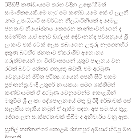
ඊපීඩීපී කණ්ඩායමේ තරඟ වදින උද්‍යෝගීමත්
සාමාජිකයෙකි.මේ හැර මේ කණ්ඩායමේ කේ ඒ ලලනි
,නම් උපාධිධාරී සංවර්ධන නිලධාරිනියක් ද දෙමළ
ජනතාව නියෝජනය කෙරෙන කාන්තාවන්ගෙන් ද
සමන්විත ය.ඒ අනුව ඩග්ලස් දේවානන්ද පවසනුයේ ශ්‍රී
ලංකාව එක් රටක් ලෙස තබාගෙන උතුරු නැගෙනහිර
දකුණ බටහිර ජනතාව ඒකරාශීව අනොන්‍ය
ගරුත්වයෙන් හා විශ්වාසයෙන් යුතුව පාලනය වන
රටක් බවට පත්කර ගතයුතු බවකි. එම අරමුණ
වෙනුවෙන් ජීවිත පරිත්‍යාගයෙන් පෙනී සිටි එකම
ප්‍රජාතන්ත්‍රාවාදී උතුරේ නායකයා සමග ශක්තිමත්
කණ්ඩායමක් ඒ අරමුණ වෙනුවෙන්ම කොළඹින්
මතුවීම ශ්‍රී ලංකා දේශපාලනයේ මතු වූ රිදී රේඛාවක් සේ
සැලකිය හැකිය.නමුත් ඒ දැක්ම සඳහා අප සමාජය තුළ
දේශපාලන සාක්ෂරතාවක් තිබීම ද අනිවාර්ය වනු ඇත.
සුනිල් කන්නන්ගර කොළඹ රත්නපුර අම්පාර හිටපු මහ
දිසාපති