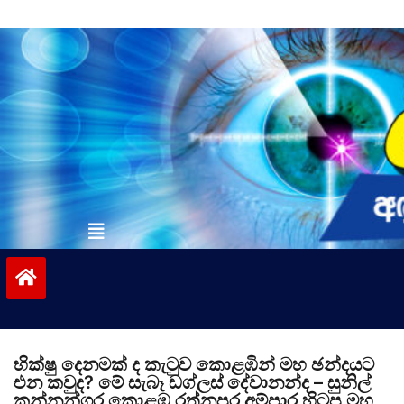
Skip
to
content
vinivida.lk
භික්ෂු දෙනමක් ද කැටුව කොළඹින් මහ ඡන්දයට
එන කවුද? මේ සැබෑ ඩග්ලස් දේවානන්ද – සුනිල්
කන්නන්ගර කොළඹ රත්නපුර අම්පාර හිටපු මහ