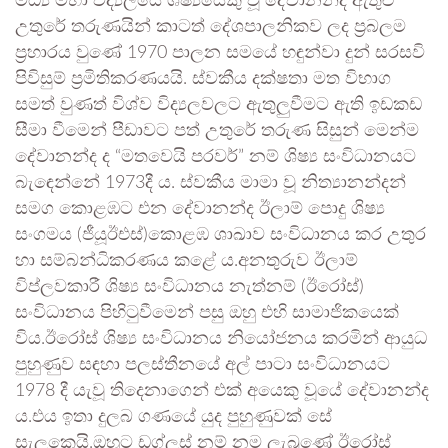
මධ්‍ය මහා විද්‍යලයේ ශිෂ්‍යයෙකු වූ දේවානන්ද ඇතුළු
උතුරේ තරුණයින් කාටත් දේශපාලනිකව ලද ප්‍රබලම
ප්‍රහාරය වුණේ 1970 පාලන සමයේ හඳුන්වා දුන් සරසවි
පිවිසුම් ප්‍රමිතිකරණයයි. ස්වකීය දක්ෂතා මත විභාග
සමත් වුණත් විශ්ව විද්‍යලවලට ඇතුලුවීමට ඇති ඉඩකඩ
සීමා වීමෙන් පීඩාවට පත් උතුරේ තරුණ සිසුන් මෙන්ම
දේවානන්ද ද “මතවෙයි පරවර්” නම් ශිෂ්‍ය සංවිධානයට
බැඳෙන්නේ 1973දී ය. ස්වකීය මාමා වූ නිත්‍යානන්දන්
සමග කොළඹට එන දේවානන්ද ඊලාම් පොදු ශිෂ්‍ය
සංගමය (ජීයූඊඑස්)කොළඹ ශාඛාව සංවිධානය කර උතුර
හා සම්බන්ධිකරණය කළේ ය.අනතුරුව ඊලාම්
විප්ලවකාරී ශිෂ්‍ය සංවිධානය නැත්නම් (ඊරෝස්)
සංවිධානය පිහිටුවීමෙන් පසු ඔහු එහි සාමාජිකයෙක්
විය.ඊරෝස් ශිෂ්‍ය සංවිධානය නියෝජනය කරමින් ආයුධ
පුහුණුව සඳහා පලස්තීනයේ අල් පාටා සංවිධානයට
1978 දී යැවූ තිදෙනාගෙන් එක් අයෙකු වූයේ දේවානන්ද
ය.එය ඉතා දුලබ ගණයේ යුද පුහුණුවක් සේ
සැලකෙයි.ඔහුට ඩග්ලස් නම් නම ලැබුණේ ඊරෝස්