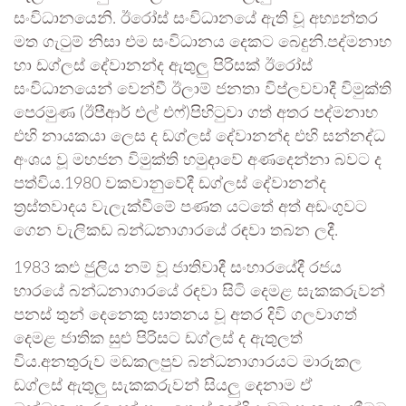
සංවිධානයෙනි. ඊරෝස් සංවිධානයේ ඇති වූ අභ්‍යන්තර
මත ගැටුම් නිසා එම සංවිධානය දෙකට බෙදුනි.පද්මනාභ
හා ඩග්ලස් දේවානන්ද ඇතුලු පිරිසක් ඊරෝස්
සංවිධානයෙන් වෙන්වී ඊලාම් ජනතා විප්ලවවාදී විමුක්ති
පෙරමුණ (ඊපීආර් එල් එෆ්)පිහිටුවා ගත් අතර පද්මනාභ
එහි නායකයා ලෙස ද ඩග්ලස් දේවානන්ද එහි සන්නද්ධ
අංශය වූ මහජන විමුක්ති හමුදාවේ අණදෙන්නා බවට ද
පත්විය.1980 වකවානුවේදී ඩග්ලස් දේවානන්ද
ත්‍රස්‍තවාදය වැලැක්වීමේ පණත යටතේ අත් අඩංගුවට
ගෙන වැලිකඩ බන්ධනාගාරයේ රඳවා තබන ලදී.
1983 කළු ජුලිය නම් වූ ජාතිවාදී සංහාරයේදී රජය
භාරයේ බන්ධනාගාරයේ රඳවා සිටි දෙමළ සැකකරුවන්
පනස් තුන් දෙනෙකු ඝාතනය වූ අතර දිවි ගලවාගත්
දෙමළ ජාතික සුළු පිරිසට ඩග්ලස් ද ඇතුලත්
විය.අනතුරුව මඩකලපුව බන්ධනාගාරයට මාරුකල
ඩග්ලස් ඇතුලු සැකකරුවන් සියලු දෙනාම ඒ