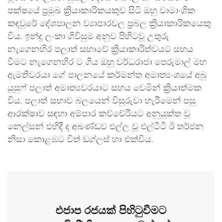
පක්ෂයේ ප්‍රමුඛ ක්‍රියාකාරිකයකුව සිටි ඔහු වාමාංශික
කඳවුරේ දේශපාලන ව්‍යාපාරවල ප්‍රබල ක්‍රියාකාරිකයෙකු
විය. ඉන්දු ලංකා ගිවිසුම අනුව පිහිටවූ උතුරු
නැගෙනහිර පලාත් සභාවේ ක්‍රියාකාරිත්වයට සහය
වීමට නැගෙනහිර ට ගිය ඔහු වර්ධරාජා පෙරුමාල් මහ
ඇමතිවරයා ගේ පාලනයේ කර්මන්‍ත අමාත්‍යංශයේ අබු
යූසුෆ් පලාත් අමාත්‍යවරයාට සහය වෙමින් ක්‍රියාත්මක
විය. පලාත් සභාව බලයෙන් විසුරුවා හැරීමෙන් පසු
ආරක්ෂාව සඳහා අම්පාර කච්චේරියට අනුයුක්ත වූ
නෙල්සන් එහිදී ද අඛණ්ඩව එල්ල වූ එල්ටීටී ඊ තර්ජන
නිසා කොළඹට විත් ඩග්ලස් හා එක්විය.
එජාප රජයක් පිහිටුවීමට