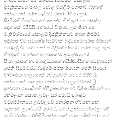
නායකයාගේ මේ තීරණය අගයමින් කොළඹ
දිස්ත්‍රික්කයේ සිංහල දෙමල මුස්ලිම් ජනතාව ඔහුගේ
පක්ෂයෙන් තරඟ වැදීමට ඒකරාශීවීම අපූරු
සිදුවීමකි.විශේෂයෙන් බෞද්ධ භික්ෂූන් වහන්සේලා
දෙනමක් ඊපීඩීපී පක්ෂයේ වීණාව ලකුණින් මහ
මැතිවරණයේ කොළඹ දිස්ත්‍රික්කයට තරඟ කිරීමට
ඉදිරිපත් වීම සුවිශේෂි සිදුවීමකි. බද්දේගම සමිත හිමියන්
හැරුණු විට මෙතෙක් පාර්ලිමේන්තුවට තරඟ කළ සෑම
භික්ෂූන් වහන්සේ නමකගේම අරමුණ වූයේ
සිංහලයාගේ හා බෞද්ධයාගේ අයිතිවාසිකම වෙනුවෙන්
පෙනී සිටීමටයි.බද්දේගම සමිත ගිමියන් පෙනී සිටියේ
වාමාංශික පාලනයක් වෙනුවෙනි.මෙවර ඊපීඩී පී
පක්ෂයෙන් කොළඹට තරඟ වදින ග්‍රෑන්ඩ්පාස් ශ්‍රී
සුදර්ශනාරාමාධිපති කිරිඉබ්බන් ආරේ විජිත හිමියන් හා
රත්මලාන කොතලාවල පුර සමාධි බෞද්ධ
මධ්‍යස්ථානයේ උඩවලවේ ජිනරතන හිමියන් යන
දෙනමම උපාධිධාරී ගුරුවරු වෙති.උන්වහන්සේලා මේ
මැතිවරණයට ඊපීඩීපී පක්ෂයෙන් තරඟ වදින්නේ උතුර