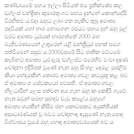
කණ්ඩායමේ සහය ඉල්ලා සිටියත් එය ප්‍රතික්ෂේප කල
ඩග්ලස් චන්ද්‍රිකා කුමාරතුංගට සහය දුන්නේ කොන්දේසි
විරහිතව ය.එදා ඔහුට ලබා ගත හැකිව තුබූ අමාත්‍ය
පදවියක් හෝ භාර නොගෙන රජයට සහය දුන් ඔහු මුල්
වරට අමාත්‍ය ධුරයක් භාරගත්තේ 2000 මහ
මැතිවරණයෙන් උතුරෙන් යළි මන්ත්‍රීධුර පහක් සමග
පත්වීමෙන් පසුව ය.2000වසරේ සිට ජාතික මට්ටමේ
කැබිනට් අමාත්‍ය ධුර දැරූ ඩග්ලස්ට එරෙහිව වංචා දූෂණ
චෝදනා ඉදිරිපත් වුණේ නැත ඔහු සිංහල දෙමළ මුස්ලිම්
කියා භේදයකින් තොරව අමාත්‍යංශවල කටයුතු කළ බව
ඒ අමාත්‍යංශ සේවකයෝ පවසති.. ඒ අමාත්‍යංශවල
නිලධාරීන් ලෙස පත්වන අය ගැන ඔහු කංකෙඳිරි ගෑවේ
නැත.ඔවුන් සමඟ සුහදව වැඩ කළේය.ඔහුගේ
අමාත්‍යංශයකින් කිසිම ජන කොටසකට අයුක්තියක්
අසාධාරණයක් වූ බවට චෝදනාද ඇසුණේ නැත.පොදු
විශ්වාසය වූයේ ඔහු හොඳ අමාත්‍යවරයෙක් බව ය.