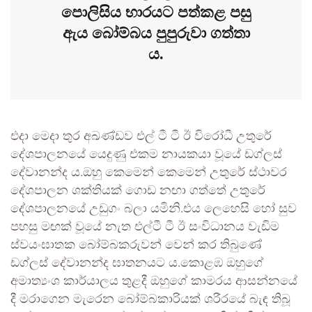
පොලිසිය භාරයට පත්කළ පසු
ඇය බෝම්බය පුපුරුවා ගත්තා
ය.
එදා මෙදා තුර අඛණ්ඩව එල්‍ ටී ටී ඊ විරෝධී උතුරේ
දේශපාලනයේ යෙදුණු එකම නායකයා වූයේ ඩග්ලස්
දේවානන්ද ය.ඔහු කෙමෙන් කෙමෙන් උතුරේ ස්ථාවර
දේශපාලන ශක්තියක් ගොඩ නඟා ගත්තේ උතුරේ
දේශපාලනයේ උඩුගං බලා යමිනි.එය ලෙහෙසි හෝ සුව
පහසු මඟක් වූයේ නැත එල්ටී ටී ඊ සංවිධානය වැඩිම
ස්වයංඝාතක බෝම්බකරුවන් වෙන් කර තිබුණේ
ඩග්ලස් දේවානන්ද ඝාතනයට ය.කොළඹ ඔහුගේ
අමාත්‍යංශ කාර්යාලය තුළදී ඔහුගේ කාමරය ආසන්නයේ
දී මරාගෙන මැරෙන බෝම්බකාරියක් ශරීරයේ බැඳ තිබූ