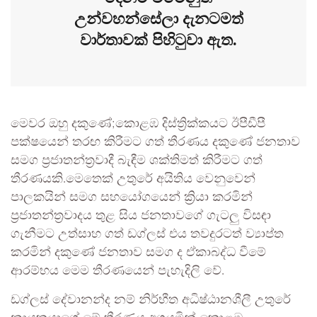
උන්වහන්සේලා දැනටමත්
වාර්තාවක් පිහිටුවා ඇත.
මෙවර ඔහු දකුණේ;කොළඹ දිස්ත්‍රික්කයට ඊපීඩීපී
පක්ෂයෙන් තරඟ කිරීමට ගත් තීරණය දකුණේ ජනතාව
සමග ප්‍රජාතන්ත්‍රවාදී බැඳීම ශක්තිමත් කිරීමට ගත්
තීරණයකි.මෙතෙක් උතුරේ අයිතිය වෙනුවෙන්
පාලකයින් සමග සහයෝගයෙන් ක්‍රියා කරමින්
ප්‍රජාතන්ත්‍රවාදය තුළ සිය ජනතාවගේ ගැටලු විසඳා
ගැනීමට උත්සාහ ගත් ඩග්ලස් එය තවදුරටත් ව්‍යාප්ත
කරමින් දකුණේ ජනතාව සමග ද ඒකාබද්ධ වීමේ
ආරම්භය මෙම තීරණයෙන් පැහැදිලි වේ.
ඩග්ලස් දේවානන්ද නම් නිර්භීත අධිෂ්ඨානශීලී උතුරේ