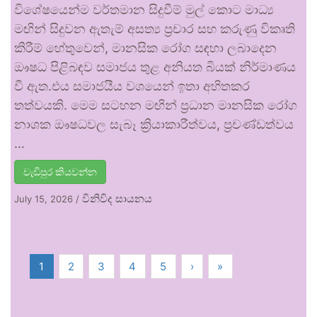
විශේෂයෙන්ම වර්තමාන සිදුවීම් මුල් කොට මාධ්‍ය
මඟින් සිදුවන ඇතැම් අසත්‍ය ප්‍රචාර සහ කරුණු විකෘති
කිරීම් හේතුවෙන්, මානසික රෝග සඳහා ලබාදෙන
ඖෂධ පිළිබඳව සමාජය තුළ අනියත බියක් නිර්මාණය
වී ඇත.එය සමාජයීය වශයෙන් ඉතා අහිතකර
තත්වයකි. මෙම සටහන මඟින් ප්‍රධාන මානසික රෝග
නාශක ඖෂධවල සැබෑ ක්‍රියාකාරීත්වය, ප්‍රචණ්ඩත්වය
…
වැඩිපුර කියවන්න
විනිවිද සායනය
July 15, 2026
/
1
2
3
4
5
›
»