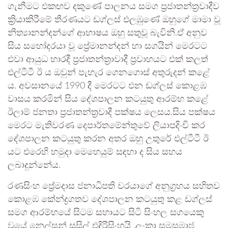
ගැනීමට එකඟව දකුණේ පාලනය සමග ප්‍රජාතන්ත්‍රවාදීව
ක්‍රියාකිරීමේ තීරණයට ඩග්ලස් එලඹුණේ ඔහුගේ මාමා වූ
නිත්‍යානන්දන්ගේ ආභාෂය ඔහු සතුවූ බැවිනි.ඒ අනුව
සිය සහෝදරයා වූ ප්‍රේමානන්දන් හා සගයින් මෙරටට
එවා ආයුධ භාරදී ප්‍රජාතන්ත්‍රාවාදී ප්‍රවාහයට එක් කලත්
එල්ටීටී ඊ ය ඔවුන් පැහැර ගෙනගොස් අතුරුදන් කළේ
ය. අවසානයේ 1990 දී මෙරටට එන ඩග්ලස් කොළඹ
වාසය කරමින් සිය දේශපාලන කටයුතු ආරම්භ කළේ
ඊලාම් ජනතා ප්‍රජාතන්ත්‍රවාදී පක්ෂය ලෙසය.සිය පක්ෂය
මෙරට මැතිවරණ දෙපාර්තමේන්තුවේ ලියාපදිංචි කර
දේශපාලන කටයුතු කරන අතර ඔහු උතුරේ එල්ටීටී ඊ
යට එරෙහි හමුදා මෙහෙයුම් සඳහා ද සිය සහය
ලබාදුන්නේය.
රණසිංහ ප්‍රේමදාස ජනාධිපති වරයාගේ අනුග්‍රහය සහිතව
කොළඹ කේන්ද්‍රගතව දේශපාලන කටයුතු කළ ඩග්ලස්
සමග ආරම්භයේ සිටම සහායට සිටි සිංහල සගයෙකු
වූයේ නෙල්සන් සුසිල් එදිරිසිංහයි .ලංකා සමසමාජ