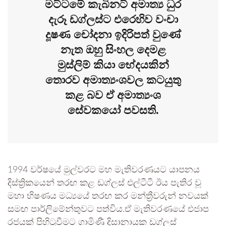
මට්ටමේ කැබිනට් අමාත්‍ය ධුර
දැරූ ඩග්ලස්ට එරෙහිව වංචා
දූෂණ චෝදනා ඉදිරිපත් වුණේ
නැත ඔහු සිංහල දෙමළ
මුස්ලිම් කියා භේදයකින්
තොරව අමාත්‍යංශවල කටයුතු
කළ බව ඒ අමාත්‍යංශ
සේවකයෝ පවසති.
1994 වර්ෂයේ මුල්වරට මහ මැතිවරණයට යාපනය
දිස්ත්‍රිකයෙන් තරඟ කළ ඩග්ලස් එල්ටීටී ඊය පැතිර වූ
මහා භිෂණය මධ්‍යයේ තරඟ කර මන්ත්‍රීවරුන් නවයක්
සමඟ පාර්ලිමේන්තුවට පත්විය.ඒ මැතිවරණයේ එජාප
රජයක් පිහිටුවීමට ගාමිණී දිසානායක ඩග්ලස්