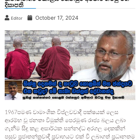
දිසාපති
October 17, 2024
Editor
1967පමණ වාමාංශික විප්ලවවාදී පක්ෂයක් ලෙස
ආරම්භ වූ ජනතා විමුක්ති පෙරමුණ රාජ්‍ය බලය ලබා
ගැනීම සිදු කළ අසාර්ථක සන්නද්ධ අරගල දෙකකින්
පසුව ප්‍රජාතන්ත්‍රවාදී ප්‍රවාහයට එක් වී ලබාගත් ප්‍රධානතම