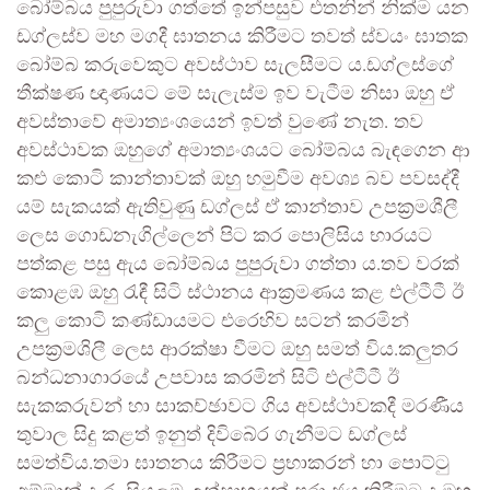
බෝම්බය පුපුරුවා ගත්තේ ඉන්පසුව එතනින් නික්ම යන
ඩග්ලස්ව මහ මගදී ඝාතනය කිරීමට තවත් ස්වයං ඝාතක
බෝම්බ කරුවෙකුට අවස්ථාව සැලසීමට ය.ඩග්ලස්ගේ
තීක්ෂණ ඥාණයට මේ සැලැස්ම ඉව වැටීම නිසා ඔහු ඒ
අවස්තාවේ අමාත්‍යංශයෙන් ඉවත් වුණේ නැත. තව
අවස්ථාවක ඔහුගේ අමාත්‍යංශයට බෝම්බය බැඳගෙන ආ
කළු කොටි කාන්තාවක් ඔහු හමුවීම අවශ්‍ය බව පවසද්දී
යම් සැකයක් ඇතිවුණු ඩග්ලස් ඒ කාන්තාව උපක්‍රමශීලී
ලෙස ගොඩනැගිල්ලෙන් පිට කර පොලිසිය භාරයට
පත්කළ පසු ඇය බෝම්බය පුපුරුවා ගත්තා ය.තව වරක්
කොළඹ ඔහු රැඳී සිටි ස්ථානය ආක්‍රමණය කළ එල්ටීටී ඊ
කලු කොටි කණ්ඩායමට එරෙහිව සටන් කරමින්
උපක්‍රමශිලී ලෙස ආරක්ෂා වීමට ඔහු සමත් විය.කලුතර
බන්ධනාගාරයේ උපවාස කරමින් සිටි එල්ටීටී ඊ
සැකකරුවන් හා සාකච්ඡාවට ගිය අවස්ථාවකදී මරණීය
තුවාල සිදු කළත් ඉනුත් දිවිබේර ගැනීමට ඩග්ලස්
සමත්විය.තමා ඝාතනය කිරීමට ප්‍රභාකරන් හා පොට්ටු