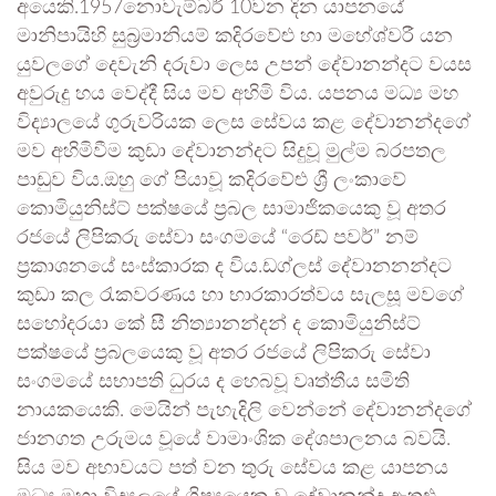
අයෙකි.1957නොවැම්බර් 10වන දින යාපනයේ
මානිපායිහි සුබ්‍රමානියම් කදිරවේළු හා මහේශ්වරී යන
යුවලගේ දෙවැනි දරුවා ලෙස උපන් දේවානන්දට වයස
අවුරුදු හය වෙද්දී සිය මව අහිමි විය. යපනය මධ්‍ය මහ
විද්‍යාලයේ ගුරුවරියක ලෙස සේවය කළ දේවානන්දගේ
මව අහිමිවීම කුඩා දේවානන්දට සිදුවූ මුල්ම බරපතල
පාඩුව විය.ඔහු ගේ පියාවූ කදිරවේළු ශ්‍රී ලංකාවේ
කොමියුනිස්ට් පක්ෂයේ ප්‍රබල සාමාජිකයෙකු වූ අතර
රජයේ ලිපිකරු සේවා සංගමයේ “රෙඩ් පවර්” නම්
ප්‍රකාශනයේ සංස්කාරක ද විය.ඩග්ලස් දේවානනන්දට
කුඩා කල රැකවරණය හා භාරකාරත්වය සැලසූ මවගේ
සහෝදරයා කේ සී නිත්‍යානන්දන් ද කොමියුනිස්ට්
පක්ෂයේ ප්‍රබලයෙකු වූ අතර රජයේ ලිපිකරු සේවා
සංගමයේ සභාපති ධුරය ද හෙබවූ වෘත්තීය සමිති
නායකයෙකි. මෙයින් පැහැදිලි වෙන්නේ දේවානන්දගේ
ජානගත උරුමය වූයේ වාමාංශික දේශපාලනය බවයි.
සිය මව අභාවයට පත් වන තුරු සේවය කළ යාපනය