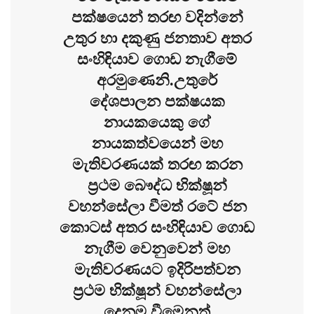
පක්ෂයෙන් තරඟ වදින්නේ
උතුර හා දකුණු ජනතාව අතර
සංහිඳියාව ගොඩ නැගීමේ
අරමුණෙනි.උතුරේ
දේශපාලන පක්ෂයක
නායකයෙකු ගේ
නායකත්වයෙන් මහ
මැතිවරණයක් තරඟ කරන
ප්‍රථම බෞද්ධ භික්ෂූන්
වහන්සේලා වීමත් රටේ ජන
කොටස් අතර සංහිඳියාව ගොඩ
නැගීම වෙනුවෙන් මහ
මැතිවරණයට ඉදිරිපත්වන
ප්‍රථම භික්ෂූන් වහන්සේලා
දෙනම වීමෙනුත්