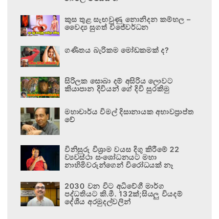
කුස තුළ සැඟවුණු නොනිදන කම්හල –
වෛද්‍ය සුගත් විජේවර්ධන
ගණිතය බැරිකම මෝඩකමක් ද?
සිරිලක සොබා දම් අසිරිය ලොවට
කියාපාන දිවියන් ගේ දිවි සුරකිමු
මහාචාර්ය විමල් දිසානායක අභාවප්‍රාප්ත
වේ
විනිසුරු විශ්‍රාම වයස දිගු කිරීමේ 22
ව්‍යවස්ථා සංශෝධනයට මහා
නාහිමිවරුන්ගෙන් විරෝධයක් නෑ
2030 වන විට අධිවේගී මාර්ග
පද්ධතියට කි.මී. 132ක්;සියලු වියදම්
දේශීය අරමුදල්වලින්