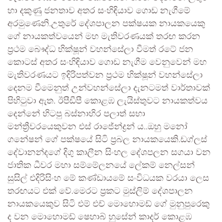
හා දකුණු ජනතාව අතර සංහිඳියාව ගොඩ නැගීමේ
අරමුණෙනි.උතුරේ දේශපාලන පක්ෂයක නායකයෙකු
ගේ නායකත්වයෙන් මහ මැතිවරණයක් තරඟ කරන
ප්‍රථම බෞද්ධ භික්ෂූන් වහන්සේලා වීමත් රටේ ජන
කොටස් අතර සංහිඳියාව ගොඩ නැගීම වෙනුවෙන් මහ
මැතිවරණයට ඉදිරිපත්වන ප්‍රථම භික්ෂූන් වහන්සේලා
දෙනම වීමෙනුත් උන්වහන්සේලා දැනටමත් වාර්තාවක්
පිහිටුවා ඇත. ඊපීඩීපී කොළඹ ලැයිස්තුවට නායකත්වය
දෙන්නේ හිටපු බස්නාහිර පලාත් සභා
මන්ත්‍රීවරයෙකුවන එස් රාජේන්ද්‍රන්‍ ය..ඔහු මනෝ
ගනේෂන් ගේ පක්ෂයේ සිටි ප්‍රබල නායකයෙකි.ඩග්ලස්
දේවානන්දගේ දිගු කාලීන සිංහල දේශපලන සගයා වන
ජාතික ධීවර මහා සම්මේලනයේ ලේකම් නෙල්සන්
සුසිල් එදිරිසිංහ මේ කණ්ඩායමේ සංවිධයක වරයා ලෙස
තරඟයට එක් වේ.මෙරට ප්‍රකට මුස්ලිම් දේශපාලන
නායකයෙකුව සිටි එම් එච් මොහොමඩ් ගේ මුනුපුරෙකු
ද වන මොහොමඩ් ෂෙහාබ් හුසේන් කාදර් කොළඹ