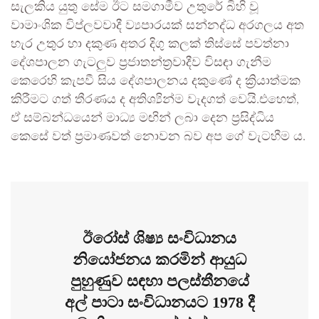
සැලකිය යුතු සේම ඊට සමගාමීව උතුරේ බිහි වූ
වාමාංශික විප්ලවවාදී ව්‍යපාරයක් සන්නද්ධ අරගලය අත
හැර උතුර හා දකුණ අතර දිගු කලක් තිස්සේ පවත්නා
දේශපාලන ගැටලුව ප්‍රජාතන්ත්‍රවාදීව විසඳා ගැනීම
කෙරෙහි කැපවී සිය දේශපාලනය දකුණේ ද ක්‍රියාත්මක
කිරීමට ගත් තීරණය ද අතිශ්‍යින්ම වැදගත් වෙයි.එහෙත්,
ඒ සම්බන්ධයෙන් මාධ්‍ය මඟින් ලබා දෙන ප්‍රසිද්ධිය
කෙසේ වත් ප්‍රමාණවත් නොවන බව අප ගේ වැටහීම ය.
ඊරෝස් ශිෂ්‍ය සංවිධානය
නියෝජනය කරමින් ආයුධ
පුහුණුව සඳහා පලස්තීනයේ
අල් පාටා සංවිධානයට 1978 දී