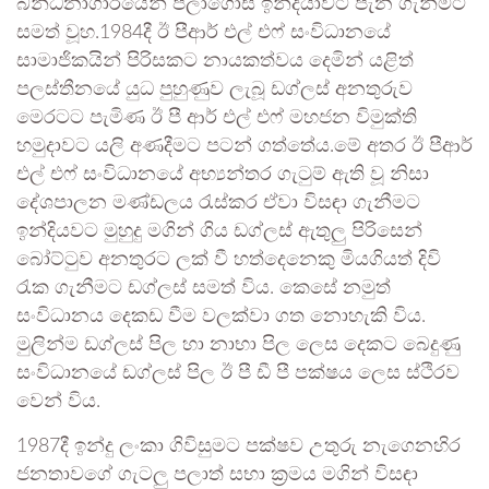
බන්ධනාගාරයෙන් පලාගොස් ඉන්දියාවට පැන ගැනීමට
සමත් වූහ.1984දී ඊ පීආර් එල් එෆ් සංවිධානයේ
සාමාජිකයින් පිරිසකට නායකත්වය දෙමින් යළිත්
පලස්තීනයේ යුධ පුහුණුව ලැබූ ඩග්ලස් අනතුරුව
මෙරටට පැමිණ ඊ පී ආර් එල් එෆ් මහජන විමුක්ති
හමුදාවට යලි අණදීමට පටන් ගත්තේය.මේ අතර ඊ පීආර්
එල් එෆ් සංවිධානයේ අභ්‍යන්තර ගැටුම් ඇති වූ නිසා
දේශපාලන මණ්ඩලය රැස්කර ඒවා විසඳා ගැනීමට
ඉන්දියවට මුහුදු මගින් ගිය ඩග්ලස් ඇතුලු පිරිසෙන්
බෝට්ටුව අනතුරට ලක් වී හත්දෙනෙකු මියගියත් දිවි
රැක ගැනීමට ඩග්ලස් සමත් විය. කෙසේ නමුත්
සංවිධානය දෙකඩ වීම වලක්වා ගත නොහැකි විය.
මුලින්ම ඩග්ලස් පිල හා නාභා පිල ලෙස දෙකට බෙදුණු
සංවිධානයේ ඩග්ලස් පිල ඊ පී ඩී පී පක්ෂය ලෙස ස්ථිරව
වෙන් විය.
1987දී ඉන්දු ලංකා ගිවිසුමට පක්ෂව උතුරු නැගෙනහිර
ජනතාවගේ ගැටලු පලාත් සභා ක්‍රමය මගින් විසඳා