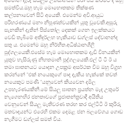
අම්මාන් දැරූ සියලුම උත්සාහයන් පරා ජය කිරීමට ද ඔහු
සමත්විය.ඔහු හැම මොහොතකම තීක්ෂණ
කල්පනාවෙන් සිටි අයෙකි. එමෙන්ම අවි.ආයුධ
පරිහරණයේ මනා නිපුණත්වයකින්‍ යුතු වූවෙකි.අසුරු
සැනකින් දෑතින් පිස්තෝල දෙකක් ගෙන ඉලක්කයට
වෙඩි තැබීමේ අතිදුර්ලභ හැකියාව ඩග්ලස් දේවානන්ද
සතු ය. එමෙන්ම ඔහු නිර්භීත.අධිෂ්ඨානශීලි
පුද්ගලයෙකි.එසේම හැම මොහොතකම දැඩි විනයකින්‍
යුතුව හැසිරුණු නිහතමානී පුද්ගලයෙකි.එල් ටී ටී ඊ ය
තමා ඝාතනයට යොදන උපක්‍රම අසර්ථක වීම ඔහු විග්‍රහ
කරන්නේ “එක් නයෙකුගේ පාද දැකිය හැක්කේ තවත්
නයෙකුට පමණි “යනුවෙන් කියවෙන දමිල
උපහැරණයකිනි.මේ සියලු ඝාතන ප්‍රයත්න මැද උතුරේ
නැගෙනහිර ජනතාවගේ ප්‍රජාතන්ත්‍රවාදී අයිතිය
වෙනුවෙන් සියලු මැතිවරණ තරඟ කර එල්ටීටී ඊ කුරිරු
මතවාදයන්ට එරෙහි එකම දෙමළ ජන බලවේගය ගොඩ
නැගීමට ඩග්ලස් සමත් විය.