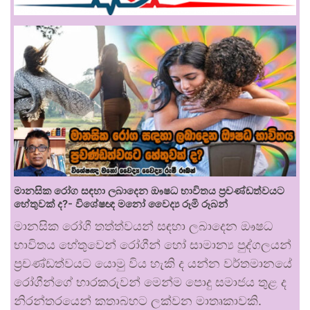
මානසික රෝග සඳහා ලබාදෙන ඖෂධ භාවිතය ප්‍රචණ්ඩත්වයට
හේතුවක් ද?- විශේෂඥ මනෝ වෛද්‍ය රූමි රූබන්
මානසික රෝගී තත්ත්වයන් සඳහා ලබාදෙන ඖෂධ
භාවිතය හේතුවෙන් රෝගීන් හෝ සාමාන්‍ය පුද්ගලයන්
ප්‍රචණ්ඩත්වයට යොමු විය හැකි ද යන්න වර්තමානයේ
රෝගීන්ගේ භාරකරුවන් මෙන්ම පොදු සමාජය තුළ ද
නිරන්තරයෙන් කතාබහට ලක්වන මාතෘකාවකි.