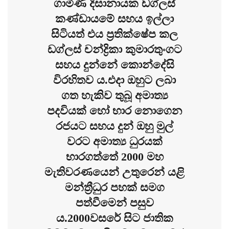
ගාමිණී දිසානායක ඩග්ලස්
කණ්ඩායමේ සහය ඉල්ලා
සිටියත් එය ප්‍රතික්ෂේප කල
ඩග්ලස් චන්ද්‍රිකා කුමාරතුංගට
සහය දුන්නේ කොන්දේසි
විරහිතව ය.එදා ඔහුට ලබා
ගත හැකිව තුබූ අමාත්‍ය
පදවියක් හෝ භාර නොගෙන
රජයට සහය දුන් ඔහු මුල්
වරට අමාත්‍ය ධුරයක්
භාරගත්තේ 2000 මහ
මැතිවරණයෙන් උතුරෙන් යළි
මන්ත්‍රීධුර පහක් සමග
පත්වීමෙන් පසුව
ය.2000වසරේ සිට ජාතික