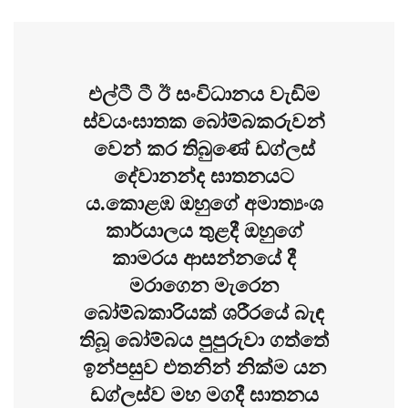
එල්ටී ටී ඊ සංවිධානය වැඩිම
ස්වයංඝාතක බෝම්බකරුවන්
වෙන් කර තිබුණේ ඩග්ලස්
දේවානන්ද ඝාතනයට
ය.කොළඹ ඔහුගේ අමාත්‍යංශ
කාර්යාලය තුළදී ඔහුගේ
කාමරය ආසන්නයේ දී
මරාගෙන මැරෙන
බෝම්බකාරියක් ශරීරයේ බැඳ
තිබූ බෝම්බය පුපුරුවා ගත්තේ
ඉන්පසුව එතනින් නික්ම යන
ඩග්ලස්ව මහ මගදී ඝාතනය