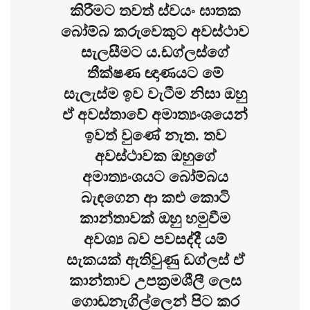
කිරීමට තවත් ස්වයං ඝාතක
බෝම්බ කරුවෙකුට අවස්ථාව
සැලසීමට ය.ඩග්ලස්ගේ
තීක්ෂණ ඥාණයට මේ
සැලැස්ම ඉව වැටීම නිසා ඔහු
ඒ අවස්තාවේ අමාත්‍යංශයෙන්
ඉවත් වුණේ නැත. තව
අවස්ථාවක ඔහුගේ
අමාත්‍යංශයට බෝම්බය
බැඳගෙන ආ කළු කොටි
කාන්තාවක් ඔහු හමුවීම
අවශ්‍ය බව පවසද්දී යම්
සැකයක් ඇතිවුණු ඩග්ලස් ඒ
කාන්තාව උපක්‍රමශීලී ලෙස
ගොඩනැගිල්ලෙන් පිට කර