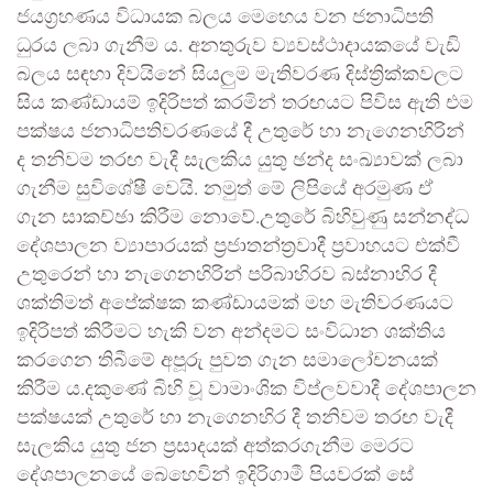
ජයග්‍රහණය විධායක බලය මෙහෙය වන ජනාධිපති
ධුරය ලබා ගැනීම ය. අනතුරුව ව්‍යවස්ථාදායකයේ වැඩි
බලය සඳහා දිවයිනේ සියලුම මැතිවරණ දිස්ත්‍රික්කවලට
සිය කණ්ඩායම් ඉදිරිපත් කරමින් තරඟයට පිවිස ඇති එම
පක්ෂය ජනාධිපතිවරණයේ දී උතුරේ හා නැගෙනහිරින්
ද තනිවම තරඟ වැදී සැලකිය යුතු ඡන්ද සංඛ්‍යාවක් ලබා
ගැනීම සුවිශේෂී වෙයි. නමුත් මේ ලිපියේ අරමුණ ඒ
ගැන සාකච්ඡා කිරීම නොවේ.උතුරේ බිහිවුණු සන්නද්ධ
දේශපාලන ව්‍යාපාරයක් ප්‍රජාතන්ත්‍රවාදී ප්‍රවාහයට එක්වී
උතුරෙන් හා නැගෙනහිරින් පරිබාහිරව බස්නාහිර දී
ශක්තිමත් අපේක්ෂක කණ්ඩායමක් මහ මැතිවරණයට
ඉදිරිපත් කිරීමට හැකි වන අන්දමට සංවිධාන ශක්තිය
කරගෙන තිබීමේ අපූරු පුවත ගැන සමාලෝචනයක්
කිරීම ය.දකුණේ බිහි වූ වාමාංශික විප්ලවවාදී දේශපාලන
පක්ෂයක් උතුරේ හා නැගෙනහිර දී තනිවම තරඟ වැදී
සැලකිය යුතු ජන ප්‍රසාදයක් අත්කරගැනීම මෙරට
දේශපාලනයේ බෙහෙවින් ඉදිරිගාමී පියවරක් සේ