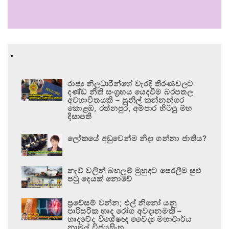
.
රාජ්‍ය නිලධාරීන්ගේ වැරදි තීරණවලට
දණ්ඩ නීති සංග්‍රහය යෙදවීම බරපතල
අවභාවිතයකි – සුනිල් කන්නන්ගර
කොළඹ, රත්නපුර, අම්පාර හිටපු මහ
දිසාපති
ලෝකයේ අඩුවෙන්ම නිදා ගන්නා ජාතිය?
නැව් වලින් බහලුම් මුහුදට පෙරලීම සුළු
පටු දෙයක් නොවේ
ප්‍රවේසම් වන්න; එල් නිනෝ යනු
පාරිසරික හෘද රෝග අවදානමකි –
හෘදවේද විශේෂඥ වෛද්‍ය මහාචාර්ය
නාමල් විජයසිංහ