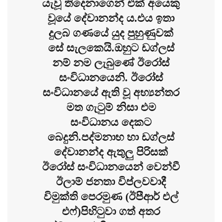
යැවූ තිදෙනාගෙන් එක් අයෙකු
වූයේ දේවානන්ද ය.එය ඉතා
දුලබ ගණයේ යුද පුහුණුවක්
සේ සැලකෙයි.ඔහුට ඩග්ලස්
නම් නම ලැබුණේ ඊරෝස්
සංවිධානයෙනි. ඊරෝස්
සංවිධානයේ ඇති වූ අභ්‍යන්තර
මත ගැටුම් නිසා එම
සංවිධානය දෙකට
බෙදුනි.පද්මනාභ හා ඩග්ලස්
දේවානන්ද ඇතුලු පිරිසක්
ඊරෝස් සංවිධානයෙන් වෙන්වී
ඊලාම් ජනතා විප්ලවවාදී
විමුක්ති පෙරමුණ (ඊපීආර් එල්
එෆ්)පිහිටුවා ගත් අතර