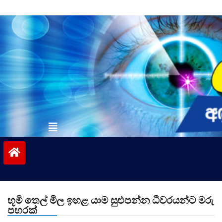
Skip
to
content
vinivida.lk
භූමි තෙල් මිල ඉහළ යාම සුළුපන්න ධීවරයන්ට මරු
පහරක්