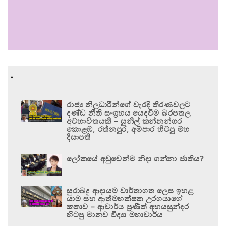
.
රාජ්‍ය නිලධාරීන්ගේ වැරදි තීරණවලට
දණ්ඩ නීති සංග්‍රහය යෙදවීම බරපතල
අවභාවිතයකි – සුනිල් කන්නන්ගර
කොළඹ, රත්නපුර, අම්පාර හිටපු මහ
දිසාපති
ලෝකයේ අඩුවෙන්ම නිදා ගන්නා ජාතිය?
සුරාබදු ආදායම වාර්තාගත ලෙස ඉහළ
යාම සහ ආත්මභක්ෂක උරගයාගේ
කතාව – ආචාර්ය ප්‍රණීත් අභයසුන්දර
හිටපු මානව විද්‍යා මහාචාර්ය