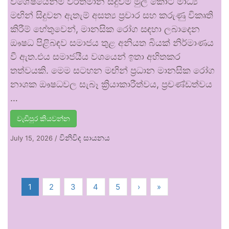
විශේෂයෙන්ම වර්තමාන සිදුවීම් මුල් කොට මාධ්‍ය
මඟින් සිදුවන ඇතැම් අසත්‍ය ප්‍රචාර සහ කරුණු විකෘති
කිරීම් හේතුවෙන්, මානසික රෝග සඳහා ලබාදෙන
ඖෂධ පිළිබඳව සමාජය තුළ අනියත බියක් නිර්මාණය
වී ඇත.එය සමාජයීය වශයෙන් ඉතා අහිතකර
තත්වයකි. මෙම සටහන මඟින් ප්‍රධාන මානසික රෝග
නාශක ඖෂධවල සැබෑ ක්‍රියාකාරීත්වය, ප්‍රචණ්ඩත්වය
…
වැඩිපුර කියවන්න
විනිවිද සායනය
July 15, 2026
/
1
2
3
4
5
›
»