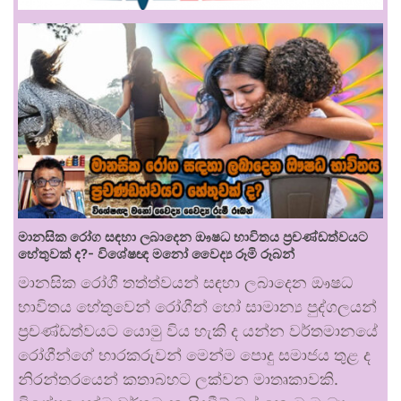
මානසික රෝග සඳහා ලබාදෙන ඖෂධ භාවිතය ප්‍රචණ්ඩත්වයට
හේතුවක් ද?- විශේෂඥ මනෝ වෛද්‍ය රූමි රූබන්
මානසික රෝගී තත්ත්වයන් සඳහා ලබාදෙන ඖෂධ
භාවිතය හේතුවෙන් රෝගීන් හෝ සාමාන්‍ය පුද්ගලයන්
ප්‍රචණ්ඩත්වයට යොමු විය හැකි ද යන්න වර්තමානයේ
රෝගීන්ගේ භාරකරුවන් මෙන්ම පොදු සමාජය තුළ ද
නිරන්තරයෙන් කතාබහට ලක්වන මාතෘකාවකි.