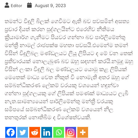
August 9, 2023
Editor
තමන්ට විදුලි බිලක් ගෙවීමට ඇති බව පවසමින් අසත්‍ය
ප්‍රචාර දියත් කරන පුද්ගලයින්ට එරෙහිව නීතිමය
ක්‍රියාමාර්ග ගැනීමට පියවර ගන්නා බව පාර්ලිමේන්තු
මන්ත්‍රී නාමල් රාජපක්ෂ මහතා පවසයි.එමෙන්ම තමන්
විසින් විදුලිබල මණ්ඩලයට ලියූ ලිපියට ද මේ වන තෙක්
ප්‍රතිචාරයක් නොලැබුණ බව ඔහු සඳහන් කරයි.නමුදු ඔහු
විසින් ලංකා විදුලි බල මණ්ඩලයට යොමු කළ ලිපියක්
මෙතෙක් මාධ්‍ය වෙත නිකුත් වී නොමැති අතර ඔහු ගේ
සම්බන්ධීකරණ ලේකම් වරයකු වශයෙන් හඳුන්වා
ගන්නා පුද්ගලයකු ගේ ලිපියක් පමණක් මාධ්‍යයට ලැබී
නැත.සාමන්‍යයෙන් පාර්ලිමේන්තු මන්ත්‍රී වරයකු
සමීපයේ සම්බන්ධීකරණ ලේකම් වශයෙන් නිල
තනතුරක් නොතිබීම ද විශේෂත්වයකි.