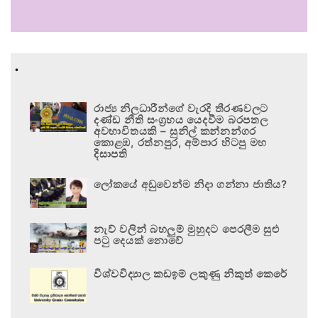
.
රාජ්‍ය නිලධාරීන්ගේ වැරදි තීරණවලට
දණ්ඩ නීති සංග්‍රහය යෙදවීම බරපතල
අවභාවිතයකි – සුනිල් කන්නන්ගර
කොළඹ, රත්නපුර, අම්පාර හිටපු මහ
දිසාපති
ලෝකයේ අඩුවෙන්ම නිදා ගන්නා ජාතිය?
නැව් වලින් බහලුම් මුහුදට පෙරලීම සුළු
පටු දෙයක් නොවේ
විශ්වවිද්‍යාල කඩඉම් ලකුණු නිකුත් කෙරේ