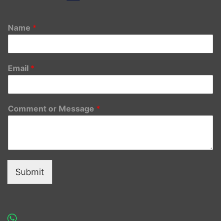
Name
*
Email
*
Comment or Message
*
Submit