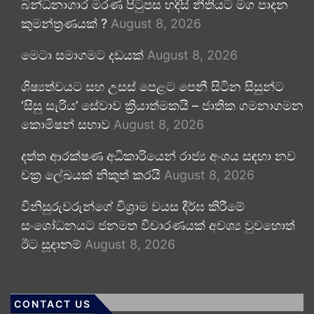
බන්ධනාගාර මරණ පිටුපස හදිසි නීතියට මග පාදන
කුමන්ත්‍රණයක් ?
August 8, 2026
මෙටා සමාගමට දඩයක්
August 8, 2026
ශිෂ්‍යත්වයට සහ උසස් පෙළට පෙනී සිටින සිසුන්ට
‘සිසු සැරිය’ සේවාව ක්‍රියාත්මකයි – ජාතික ගමනාගමන
කොමිෂන් සභාව
August 8, 2026
දත්ත ආරක්ෂණ අධිකාරියෙන් රාජ්‍ය අංශය සඳහා නව
චක්‍ර ලේඛයක් නිකුත් කරයි
August 8, 2026
විනිසුරුවරුන්ගේ විශ්‍රාම වයස දීර්ඝ කිරීමේ
සංශෝධනයට ජනමත විචාරණයක් අවශ්‍ය වුවහොත්
ඊට සූදානම්
August 8, 2026
CONTACT US