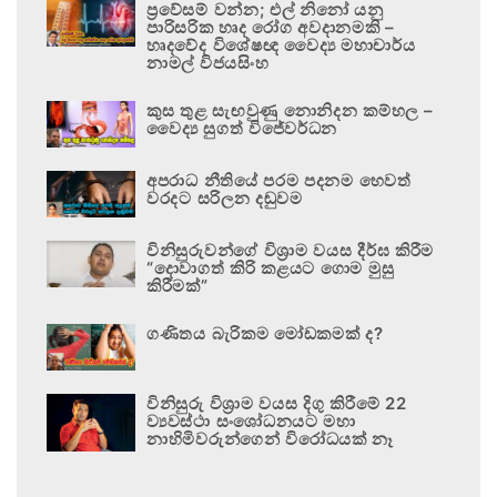
ප්‍රවේසම් වන්න; එල් නිනෝ යනු
පාරිසරික හෘද රෝග අවදානමකි –
හෘදවේද විශේෂඥ වෛද්‍ය මහාචාර්ය
නාමල් විජයසිංහ
කුස තුළ සැඟවුණු නොනිදන කම්හල –
වෛද්‍ය සුගත් විජේවර්ධන
අපරාධ නීතියේ පරම පදනම හෙවත්
වරදට සරිලන දඬුවම
විනිසුරුවන්ගේ විශ්‍රාම වයස දීර්ඝ කිරීම
“දොවාගත් කිරි කළයට ගොම මුසු
කිරීමක්”
ගණිතය බැරිකම මෝඩකමක් ද?
විනිසුරු විශ්‍රාම වයස දිගු කිරීමේ 22
ව්‍යවස්ථා සංශෝධනයට මහා
නාහිමිවරුන්ගෙන් විරෝධයක් නෑ