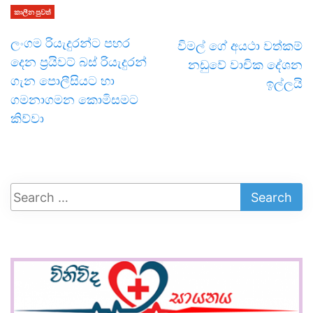
කාලීන පුවත්
ලංගම රියැදුරන්ට පහර
විමල් ගේ අයථා වත්කම්
දෙන ප්‍රයිවට් බස් රියැදුරන්
නඩුවේ වාචික දේශන
ගැන පොලීසියට හා
ඉල්ලයි
ගමනාගමන කොමිසමට
කිව්වා