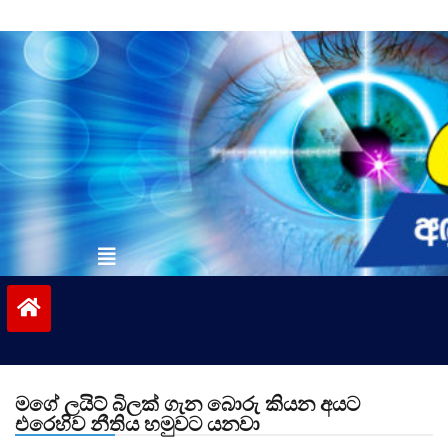
Skip
to
content
vinivida.lk
මගේ ලයිට් බිලක් ගැන බොරු කියන අයට
එරෙහිව නීතිය හමුවට යනවා