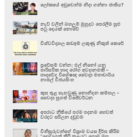
ලෝකයේ අඩුවෙන්ම නිදා ගන්නා ජාතිය?
නැව් වලින් බහලුම් මුහුදට පෙරලීම සුළු
පටු දෙයක් නොවේ
විශ්වවිද්‍යාල කඩඉම් ලකුණු නිකුත් කෙරේ
ප්‍රවේසම් වන්න; එල් නිනෝ යනු
පාරිසරික හෘද රෝග අවදානමකි –
හෘදවේද විශේෂඥ වෛද්‍ය මහාචාර්ය
නාමල් විජයසිංහ
කුස තුළ සැඟවුණු නොනිදන කම්හල –
වෛද්‍ය සුගත් විජේවර්ධන
අපරාධ නීතියේ පරම පදනම හෙවත්
වරදට සරිලන දඬුවම
විනිසුරුවන්ගේ විශ්‍රාම වයස දීර්ඝ කිරීම
“දොවාගත් කිරි කළයට ගොම මුසු