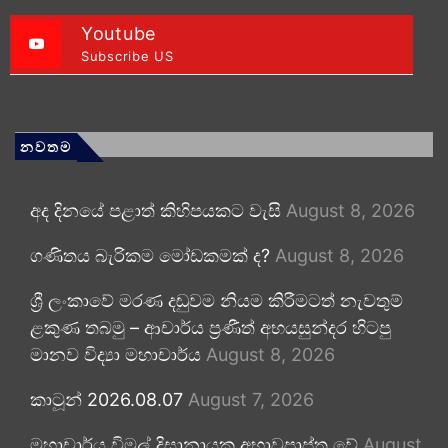
Youtube
Subscribe US
නවතම
අද දිනයේ පළාත් කිහිපයකට වැසි
August 8, 2026
ගණිතය බැරිකම මෝඩකමක් ද?
August 8, 2026
ශ්‍රී ලංකාවේ මරණ දඬුවම නියම කිරීමටත් නැවතුම්
ළකුණ තබමු – ආචාර්ය ප්‍රණීත් අභයසුන්දර හිටපු
මානව විද්‍යා මහාචාර්ය
August 8, 2026
කාටූන් 2026.08.07
August 7, 2026
මහාචාර්ය විමල් දිසානායක අභාවප්‍රාප්ත වේ
August