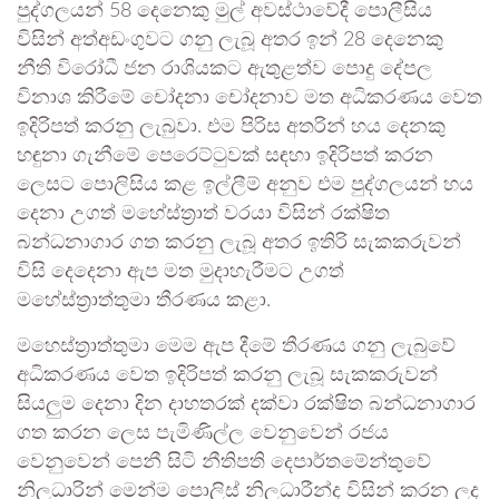
පුද්ගලයන් 58 දෙනෙකු මුල් අවස්ථාවේදී පොලීසිය
විසින් අත්අඩංගුවට ගනු ලැබූ අතර ඉන් 28 දෙනෙකු
නීති විරෝධී ජන රාශියකට ඇතුළත්ව පොදු දේපල
විනාශ කිරීමේ චෝදනා චෝදනාව මත අධිකරණය වෙත
ඉදිරිපත් කරනු ලැබුවා. එම පිරිස අතරින් හය දෙනකු
හඳුනා ගැනීමේ පෙරෙට්ටුවක් සඳහා ඉදිරිපත් කරන
ලෙසට පොලිසිය කළ ඉල්ලීම් අනුව එම පුද්ගලයන් හය
දෙනා උගත් මහේස්ත්‍රාත් වරයා විසින් රක්ෂිත
බන්ධනාගාර ගත කරනු ලැබූ අතර ඉතිරි සැකකරුවන්
විසි දෙදෙනා ඇප මත මුදාහැරීමට උගත්
මහේස්ත්‍රාත්තුමා තීරණය කළා.
මහෙස්ත්‍රාත්තුමා මෙම ඇප දීමේ තීරණය ගනු ලැබුවේ
අධිකරණය වෙත ඉදිරිපත් කරනු ලැබූ සැකකරුවන්
සියලුම දෙනා දින දාහතරක් දක්වා රක්ෂිත බන්ධනාගාර
ගත කරන ලෙස පැමිණිල්ල වෙනුවෙන් රජය
වෙනුවෙන් පෙනී සිටි නීතිපති දෙපාර්තමේන්තුවේ
නිලධාරින් මෙන්ම පොලිස් නිලධාරීන්ද විසින් කරන ලද