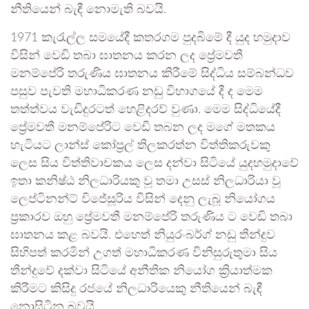
නීතියෙන් බැඳී නොමැති බවයි.
1971 කැරැල්ල සමයේදී කතරගම පුදබිමේ දී යුද හමුදාව
විසින් වෙඩි තබා ඝාතනය කරන ලද ⁣ප්‍රේමවතී
මනම්පේරි තරුණිය ඝාතනය කිරීමේ සිද්ධිය සම්බන්ධව
පසුව පැවති මහාධිකරණ නඩු විභාගයේ දී ද මෙම
තත්ත්වය වැඩිදුරටත් හෙළිදරව් වුණා. මෙම සිද්ධියේදී
ප්‍රේමවතී මනම්පේරිට වෙඩි තබන ලද මගේ මතකය
හැටියට ලාන්ස් කෝප්‍රල් තිලකරත්න විත්තිකරුවකු
ලෙස සිය විත්තිවාචකය ලෙස දන්වා සිටියේ යුදහමුදාවේ
ඉතා කනිෂ්ඨ නිලධාරියකු වූ තමා උසස් නිලධාරියා වූ
ලෙප්ටිනන්ට් විජේසූරිය විසින් දෙනු ලැබූ නියෝගය
ප්‍රකාරව ඔහු ප්‍රේමවතී මනම්පේරි තරුණිය ට වෙඩි තබා
ඝාතනය කළ බවයි. එහෙත් නියුරංබර්ග් නඩු තීන්දුව
සිහිපත් කරමින් උගත් මහාධිකරණ විනිසුරුතුමා සිය
තීන්දුවේ දක්වා සිටියේ අනීතික නියෝග ක්‍රියාත්මක
කිරීමට කිසිදු රජයේ නිලධාරියෙකු නීතියෙන් බැඳී
නොසිටින බවයි.