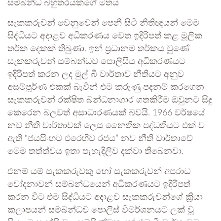
සම්බන්ධ බහුතරයකගේ මතය
සැකකරුවන් වෙනුවෙන් පෙනී සිටි නීතිඥයන් මෙම
සිද්ධියට අදාළව අධිකරණය වෙත ඉදිරිපත් කළ මූලික
තර්ක දෙකක් තිබුණා. ඉන් ප්‍රධානම තර්කය වුණේ
සැකකරුවන් සම්බන්ධව පොලිසිය අධිකරණයට
ඉදිරිපත් කරන ලද මුල් බී වාර්තාව නීතියට අනුව
අසම්පූර්ණ එකක් බැවින් එම කරුණු පදනම් කරගෙන
සැකකරුවන් රක්ෂිත බන්ධනාගාර ගතකිරීම ඔවුනට සිදු
කෙරෙන බලවත් අසාධාරණයක් බවයි. 1966 වර්ෂයේ
නව නීති වාර්තාවක් ලෙස නෛතික පද්ධතියට එක් ව
ඇති “ජයසිංහට එරෙහිව රජය” නව නීති වාර්තාවේ
මෙම තත්ත්වය ඉතා පැහැදිලිව දක්වා තිබෙනවා.
එනම් යම් සැකකරුවකු හෝ සැකකරුවන් අපරාධ
චෝදනාවන් සම්බන්ධයෙන් අධිකරණයට ඉදිරිපත්
කරන විට එම සිද්ධියට අදාළව සැකකරුවන්ගේ ක්‍රියා
කලාපයන් සම්බන්ධව පොලිස් විමර්ශනයට ලක් වූ