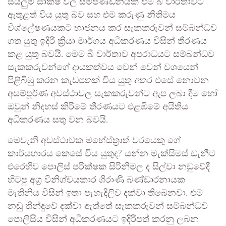
සියලුම සාක්ෂි වල සම්පිණ්ඩනයක් එම බී වාර්තාවට
ඇතුළත් විය යුතු බව සහ එම කරුණු නීතිමය
විශ්ලේෂණයකට භාජනය කර සැකකරුවන් සම්බන්ධව
ගත යුතු ඉදිරි ක්‍රියා මාර්ගය අධිකරණය විසින් තීරණය
කළ යුතු බවයි. මෙම බී වාර්තාව අපරාධයට සම්බන්ධව
සැකකරුවන්ගේ දායකත්වය වෙන් වෙන් වශයෙන්
පිළිබිඹු කරන කැඩපතක් විය යුතු අතර එසේ නොවන
අසම්පූර්ණ අවස්ථාවල සැකකරුවන්ට ඇප ලබා දීම හෝ
ඔවුන් නිදහස් කිරීමේ තීරණයට එළඹීමේ අයිතිය
අධිකරණය සතු වන බවයි.
මෙවැනි අවස්ථාවක මහේස්ත්‍රාත් වරයෙකු ගේ
කාර්යභාරය කෙසේ විය යුතුද? යන්න මැක්සිමස් ඩැනීට
එරෙහිව පොලිස් පරීක්ෂක සිරිනිමල ද සිල්වා නඩුවේදී
හිටපු අග්‍ර විනිශ්චයකාර ශිරාණි බණ්ඩාරනායක
මැතිනිය විසින් ඉතා පැහැදිලිව දක්වා තිබෙනවා. එම
නඩු තීන්දුවේ දක්වා ඇත්තේ සැකකරුවන් සම්බන්ධව
පොලිසිය විසින් අධිකරණයට ඉදිරිපත් කරනු ලබන