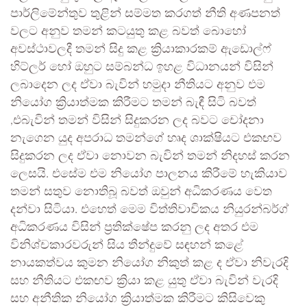
පාර්ලිමේන්තුව තුළින් සම්මත කරගත් නීති අණපනත්
වලට අනුව තමන් කටයුතු කළ බවත් බොහෝ
අවස්ථාවලදී තමන් සිදු කළ ක්‍රියාකාරකම් ඇඩොල්ෆ්
හිට්ලර් හෝ ඔහුට සම්බන්ධ ඉහළ විධානයන් විසින්
ලබාදෙන ලද ඒවා බැවින් හමුදා නීතියට අනුව එම
නියෝග ක්‍රියාත්මක කිරීමට තමන් බැඳී සිටි බවත්
,එබැවින් තමන් විසින් සිදුකරන ලද බවට චෝදනා
නැගෙන යුද අපරාධ තමන්ගේ හෘද ශාක්ෂියට එකඟව
සිදුකරන ලද ඒවා නොවන බැවින් තමන් නිදහස් කරන
ලෙසයි. එසේම එම නියෝග පාලනය කිරීමේ හැකියාව
තමන් සතුව නොතිබූ බවත් ඔවුන් අධිකරණය වෙත
දන්වා සිටියා. එහෙත් මෙම විත්තිවාචිකය නියුරන්බර්ග්
අධිකරණය විසින් ප්‍රතික්ෂේප කරනු ලද අතර එම
විනිශ්චකාරවරුන් සිය තීන්දුවේ සඳහන් කළේ
නායකත්වය කුමන නියෝග නිකුත් කළ ද ඒවා නිවැරදි
සහ නීතියට එකඟව ක්‍රියා කළ යුතු ඒවා බැවින් වැරදි
සහ අනීතික නියෝග ක්‍රියාත්මක කිරීමට කිසිවෙකු