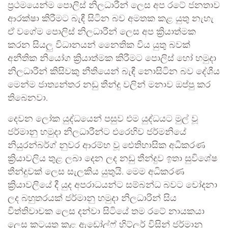
ප්‍රථමයෙන්ම පොලිස් නිලධාරීන් ලෙස අප රටේ ජනතාව
ආරක්ෂා කිරීමට බැඳී සිටින බව අමතක කළ යුතු නැහැ
ඒ වගේම පොලිස් නිලධාරීන් ලෙස අප ක්‍රියාත්මක
කරන සියලු විධානයන් නෛතික විය යුතු බවක්
අනීතික නියෝග ක්‍රියාත්මක කිරීමට පොලිස් හෝ හමුදා
නිලධාරීන් කිසිවකු නීතියෙන් බැඳී නොසිටින බව දේශීය
මෙන්ම ජාත්‍යන්තර නඩු තීන්දු වලින් මනාව ඔප්පු කර
තිබෙනවා.
දෙවන ලෝක යුද්ධයෙන් පසුව එම යුද්ධයට මුල් වූ
ජර්මානු හමුදා නිලධාරීන්ට එරෙහිව ජර්මනියේ
නියුරන්බර්ග් නුවර ආරම්භ වූ ඓතිහාසික අධිකරණ
ක්‍රියාවලිය තුළ ලබා දෙන ලද නඩු තීන්දුව ඉතා සුවිශේෂ
තීන්දුවක් ලෙස සැලකිය යුතුයි. මෙම අධිකරණ
ක්‍රියාවලියේ දී යුද අපරාධයන්ට සම්බන්ධ බවට චෝදනා
ලද බහුතරයක් ජර්මානු හමුදා නිලධාරින් සිය
විත්තිවාචක ලෙස දන්වා සිටියේ තම රටේ නායකයා
ලෙස කටයුතු කළ ඇඩෝල්ෆ් හිට්ලර් විසින් ජර්මානු