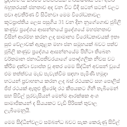
ප්‍රදර්ශනය කිරීමේ තත්ත්වයක් නිරීක්ෂණය වන අතර
බහුතරයක් ජනතාව අද වන විට වීදි සටන් සටන් වලට
පවා අවතීර්ණ වී සිටිනවා මෙම විරෝධතාවල
කූටප්‍රාප්තිය ලෙස පසුගිය 31 වන දින නුගේගොඩ ජුබිලි
කණුව ප්‍රදේශය ආසන්නයේ ප්‍රදේශයේ මහජනතාව
විසින් ආරම්භ කරන ලද සාමාන්‍ය විරෝධතාවයක් ඉතා
සුළු වේලාවක් ඇතුළත මහා ජන සමූහයක් බවට පත්ව
ජුබිලි කණුව ප්‍රදේශය ආසන්නයේම පිහිටා තිබෙන
වර්තමාන ජනාධිපතිවරයාගේ පෞද්ගලික නිවස වට
කිරීම දක්වා ව්‍යාප්ත වූ අතර මෙම සිද්ධීන් අවසන් වූයේ
එම තත්ත්වය මැඩ පැවැත්වීම සඳහා පැමිණි හමුදා
භටයන් ප්‍රවාහනය කරන ලද බස් රථයකට සහ පොලිස්
ජිප් රථයක් ඇතුළු ත්‍රිරෝද රථ කීපයකට ගිනි තැබීමෙන්
සහ සිවිල් පුරවැසියන් මෙන්ම ආරක්ෂක අංශ
සාමාජිකයන් ද සියයකට වැඩි පිරිසක් තුවාල
ලැබීමෙනුයි.
මෙම සිද්ධීන්වලට සම්බන්ධ බවට සැක කෙරුණු සිවිල්