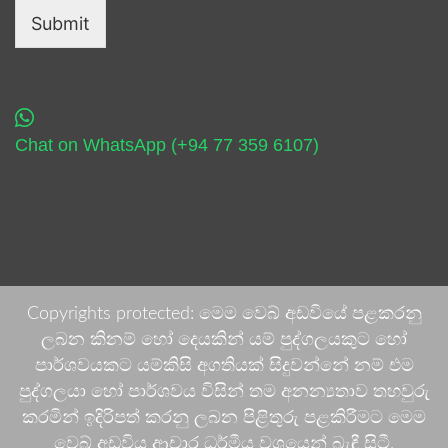
Submit
Chat on WhatsApp (+94 77 359 6107)
Copyrights protected: මෙම වෙබ් අඩවියේ පළකරනු
ලබන කිනම් හෝ දෙයකින් යම් පුද්ගලයකුට හෝ
පාර්ශවයකට යම්කිසි අගතියක් සිදුවන්නේ නම් එම
පුද්ගලයා හෝ පාර්ශවය විසින් තම අනන්‍යතාව තහවුරු
කරමින් ඉදිරිපත් කරනු ලබන පිළිතුරු පළකිරීමට මෙම
වෙබ් අඩවිය ආචාර ධර්මීය වශයෙන් බැඳී සිටී.