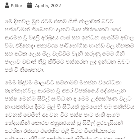
April 5, 2022
Editor
මේ දිනවල මුළු රටම එකම ගිනි ජාලාවක් බවට
පත්වෙමින් තිබෙනවා දැනට මාස කිහිපයකට පෙර
ආරම්භ වූ විදුලි අර්බුදය ගෑස් සහ ඉන්ධන සැපයීම අඩාල
වීම, එදිනෙදා අත්‍යවශ්‍ය පාරිභෝගික භාන්ඩ වල හිඟකම
සහ අධික ලෙස මිල වැඩිවීම වැනි කරුණු මෙම ගිනි
ජාලාව වඩාත් තීව්‍ර කිරීමට එක්කරන ලද ඉන්ධන බවට
පත් වී තිබෙනවා.
මෙම සිදුවීම් මාලාවට සමගාමීව මහජන විරෝධතා
තැන්තැන්වල ආරම්භ වූ අතර විපක්ෂයේ දේශපාලන
පක්ෂ මෙන්ම සිවිල් සංවිධාන ද මෙම උද්ඝෝෂණ වලට
නායකත්වය දීමට මුල් වී සිටියත් ක්‍රමයෙන් එම තත්ත්වය
වෙනස් වෙමින් අද වන විට පක්ෂ පාට ජාති ආගම්
භේදයකින් තොරව බහුතරයක් වූ සිවිල් පුරවැසියන්
පවතින රජයට එරෙහිව එළි පිටම විරෝධතාවය