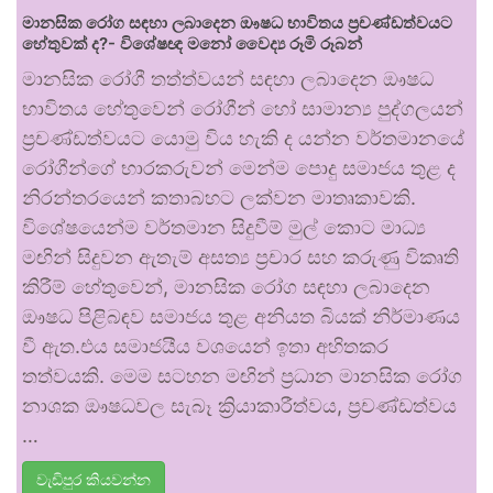
මානසික රෝග සඳහා ලබාදෙන ඖෂධ භාවිතය ප්‍රචණ්ඩත්වයට
හේතුවක් ද?- විශේෂඥ මනෝ වෛද්‍ය රූමි රූබන්
මානසික රෝගී තත්ත්වයන් සඳහා ලබාදෙන ඖෂධ
භාවිතය හේතුවෙන් රෝගීන් හෝ සාමාන්‍ය පුද්ගලයන්
ප්‍රචණ්ඩත්වයට යොමු විය හැකි ද යන්න වර්තමානයේ
රෝගීන්ගේ භාරකරුවන් මෙන්ම පොදු සමාජය තුළ ද
නිරන්තරයෙන් කතාබහට ලක්වන මාතෘකාවකි.
විශේෂයෙන්ම වර්තමාන සිදුවීම් මුල් කොට මාධ්‍ය
මඟින් සිදුවන ඇතැම් අසත්‍ය ප්‍රචාර සහ කරුණු විකෘති
කිරීම් හේතුවෙන්, මානසික රෝග සඳහා ලබාදෙන
ඖෂධ පිළිබඳව සමාජය තුළ අනියත බියක් නිර්මාණය
වී ඇත.එය සමාජයීය වශයෙන් ඉතා අහිතකර
තත්වයකි. මෙම සටහන මඟින් ප්‍රධාන මානසික රෝග
නාශක ඖෂධවල සැබෑ ක්‍රියාකාරීත්වය, ප්‍රචණ්ඩත්වය
…
වැඩිපුර කියවන්න