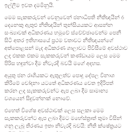
ඉල්ලීම ඉවත දමමිනුයි.
මෙම සැකකරුවන් වෙනුවෙන් ජනාධිපති නීතිඥයින් 6
දෙනෙකු ඇතුළු නීතිඥයින් තුන්සියයකට ආසන්න
සංඛ්‍යාවක් අධිකරණය හමුවේ ස්වේච්ඡාවෙන්ම පෙනී
සිටි අතර ඉතිහාසයේ ප්‍රථම වතාවට නීතිඥයන්ගේ
අත්පොළසන් මැද අධිකරණ ශාලාවට පිවිසීමේ අවස්ථාව
ලද එකක එකම සැකකරුවන් කණ්ඩායම ලෙස මෙම
පිරිස හඳුන්වා දීම නිවැරදි බවයි මගේ අදහස.
අයුතු ජන රාශියකට ඇතුලත්ව පොදු දේපල විනාශ
කිරීමේ චෝදනා යටතේ අධිකරණය වෙත ඉදිරිපත්
කරන ලද සැකකරුවන්ට ඇප ලබා දීම සාමාන්‍ය
වශයෙන් සිදුවන්නක් නොවේ.
එහෙත් විශේෂ අවස්ථාවක් ලෙස සලකා මෙම
සැකකරුවන්ට ඇප ලබා දීමට මහේස්ත්‍රාත් තුමා විසින්
ගනු ලැබූ තීරණය ඉතා නිවැරදි බවයි; නීති ක්ෂේත්‍රයට