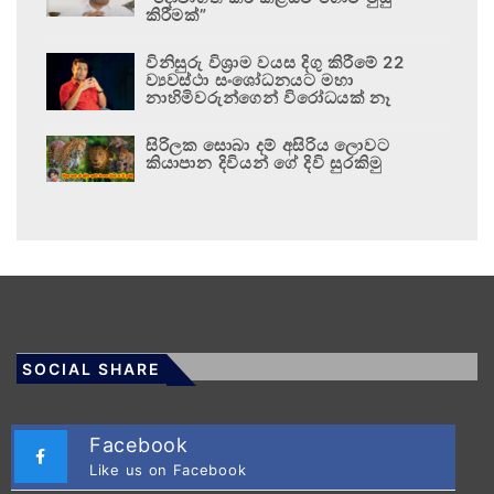
කිරීමක්”
විනිසුරු විශ්‍රාම වයස දිගු කිරීමේ 22
ව්‍යවස්ථා සංශෝධනයට මහා
නාහිමිවරුන්ගෙන් විරෝධයක් නෑ
සිරිලක සොබා දම් අසිරිය ලොවට
කියාපාන දිවියන් ගේ දිවි සුරකිමු
SOCIAL SHARE
Facebook
Like us on Facebook