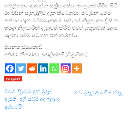
හතළිහකට ආසන්න සක්‍රීය සේවා කාලයක් හිමිව සිටි
මා විසින් පැහැදිලිව දැක තිබෙනවා. එබැවින් මෙම
තත්වය ගැන වර්තමානයේ සේවයේ නියුතු පොලිස් හා
හමුදා නිලධාරීන් දැනුවත් කිරීම මගේ යුතුකමක් ලෙස
සලකා මෙම සටහන එක් කරනවා.
ප්‍රියන්ත ජයකොඩි
ජේෂ්ඨ නියෝජ්‍ය පොලිස්පති (විශ්‍රාමික )
ඉරා අදුරුපට
ඊයේ දිවුරුම් දුන් මුදල්
නව මුදල් ඇමති බන්දුල
ඇමති අලී සබ්රි අද ඉල්ලා
අස්වෙයි