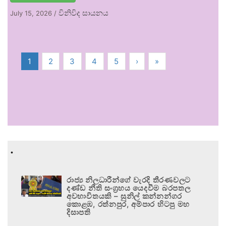
විනිවිද සායනය
July 15, 2026
/
1
2
3
4
5
›
»
.
රාජ්‍ය නිලධාරීන්ගේ වැරදි තීරණවලට
දණ්ඩ නීති සංග්‍රහය යෙදවීම බරපතල
අවභාවිතයකි – සුනිල් කන්නන්ගර
කොළඹ, රත්නපුර, අම්පාර හිටපු මහ
දිසාපති