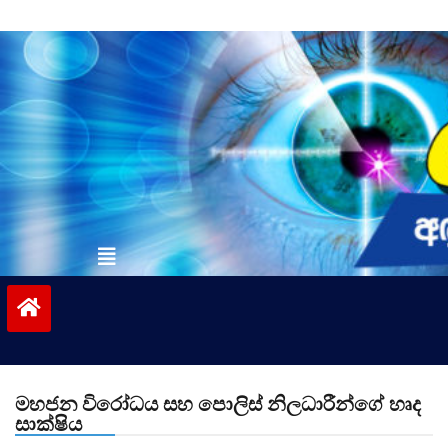
Skip
to
content
vinivida.lk
මහජන විරෝධය සහ පොලිස් නිලධාරීන්ගේ හෘද
සාක්ෂිය