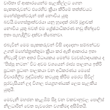
වාර්තා ඒ ආකාරයෙන්ම සැලකිල්ලට ගෙන
සැකකරුවන්ට එරෙහිව ක්‍රියා කිරීමේ තත්ත්වයට
මහේස්ත්‍රාත්වරුන් පත් නොවිය යුතු
බවයි.මහෙස්ත්‍රාත්වරයා යනු හුදෙක් රබර් මුද්‍රාවක්
නොවිය යුතු බවත් එම ශ්‍රේෂ්ඨාධිකරණ නඩු තීන්දුවේ
ඉතා පැහැදිලිව දක්වා තිබෙනවා.
එබැවින් මෙම සැකකරුවන් විසි දෙදෙනා සම්බන්ධව
උගත් මහේස්ත්‍රාත්තුමා ක්‍රියා කර ඇති ආකාරය ඉතා
නිවැරදි වන අතර විධායකය මෙන්ම ව්‍යවස්ථාදායකය ද
“පිස්සු නටන” විට අවම වශයෙන් රාජ්‍ය පාලනය ඉතිරි
ප්‍රධාන ප්‍රධාන පාලකයා වන අධිකරණය මෙසේ
විචාරශීලීව බුද්ධිමත්ව කටයුතු කිරීම මෙරට සිවිල්
පුරවැසියන් ලද විශාල ජයග්‍රහණයක් ලෙස සැලකිය
යුතුයි.
මෙවැනි මහජන කැළඹීම් සිදු වන වකවානුවල පොලිස්
නිලධාරින් වෙත පැවරෙන වගකීමද අසීමිතයි.