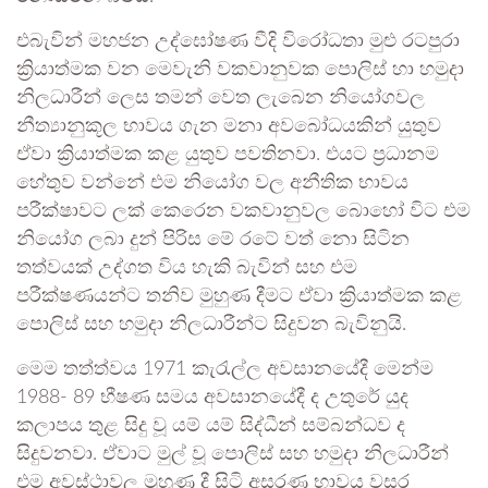
එබැවින් මහජන උද්ඝෝෂණ වීදි විරෝධතා මුළු රටපුරා
ක්‍රියාත්මක වන මෙවැනි වකවානුවක පොලිස් හා හමුදා
නිලධාරීන් ලෙස තමන් වෙත ලැබෙන නියෝගවල
නීත්‍යානුකූල භාවය ගැන මනා අවබෝධයකින් යුතුව
ඒවා ක්‍රියාත්මක කළ යුතුව පවතිනවා. එයට ප්‍රධානම
හේතුව වන්නේ එම නියෝග වල අනීතික භාවය
පරීක්ෂාවට ලක් කෙරෙන වකවානුවල බොහෝ විට එම
නියෝග ලබා දුන් පිරිස මේ රටේ වත් නො සිටින
තත්වයක් උද්ගත විය හැකි බැවින් සහ එම
පරීක්ෂණයන්ට තනිව මුහුණ දීමට ඒවා ක්‍රියාත්මක කළ
පොලිස් සහ හමුදා නිලධාරීන්ට සිදුවන බැවිනුයි.
මෙම තත්ත්වය 1971 කැරැල්ල අවසානයේදී මෙන්ම
1988- 89 භීෂණ සමය අවසානයේදී ද උතුරේ යුද
කලාපය තුළ සිදු වූ යම් යම් සිද්ධීන් සම්බන්ධව ද
සිදුවනවා. ඒවාට මුල් වූ පොලිස් සහ හමුදා නිලධාරීන්
එම අවස්ථාවල මුහුණ දී සිටි අසරණ භාවය වසර