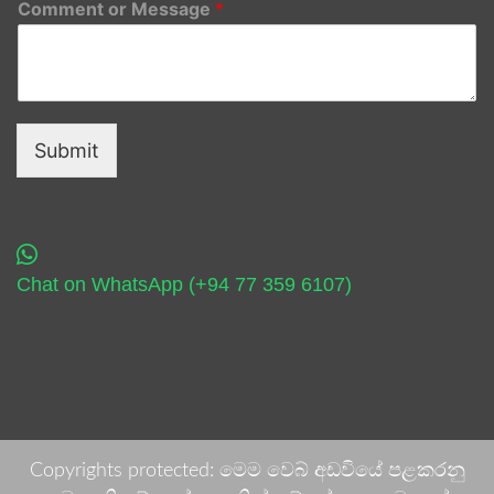
Comment or Message
*
Submit
Chat on WhatsApp (+94 77 359 6107)
Copyrights protected: මෙම වෙබ් අඩවියේ පළකරනු