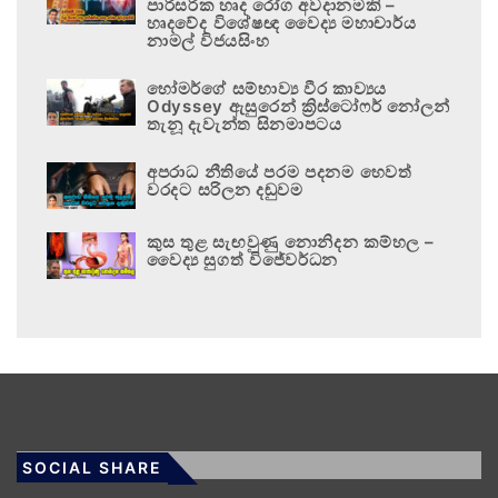
පාරිසරික හෘද රෝග අවදානමකි –
හෘදවේද විශේෂඥ වෛද්‍ය මහාචාර්ය
නාමල් විජයසිංහ
හෝමර්ගේ සම්භාව්‍ය වීර කාව්‍යය
Odyssey ඇසුරෙන් ක්‍රිස්ටෝෆර් නෝලන්
තැනූ දැවැන්ත සිනමාපටය
අපරාධ නීතියේ පරම පදනම හෙවත්
වරදට සරිලන දඬුවම
කුස තුළ සැඟවුණු නොනිදන කම්හල –
වෛද්‍ය සුගත් විජේවර්ධන
SOCIAL SHARE