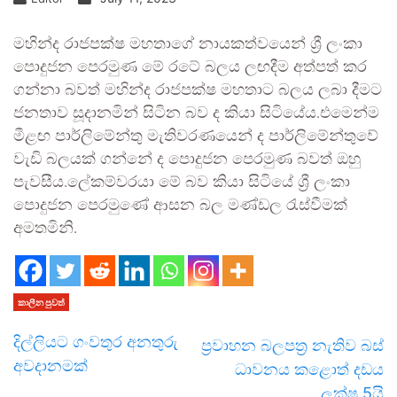
මහින්ද රාජපක්ෂ මහතාගේ නායකත්වයෙන් ශ්‍රී ලංකා
පොදුජන පෙරමුණ මේ රටේ බලය ලඟදීම අත්පත් කර
ගන්නා බවත් මහින්ද රාජපක්ෂ මහතාට බලය ලබා දීමට
ජනතාව සූදානමින් සිටින බව ද කියා සිටියේය.එමෙන්ම
මීළඟ පාර්ලිමේන්තු මැතිවරණයෙන් ද පාර්ලිමේන්තුවේ
වැඩි බලයක් ගන්නේ ද පොදුජන පෙරමුණ බවත් ඔහු
පැවසීය.ලේකම්වරයා මේ බව කියා සිටියේ ශ්‍රී ලංකා
පොදුජන පෙරමුණේ ආසන බල මණ්ඩල රැස්වීමක්
අමතමිනි.
කාලීන පුවත්
දිල්ලියට ගංවතුර අනතුරු
ප්‍රවාහන බලපත්‍ර නැතිව බස්
අවදානමක්
ධාවනය කළොත් දඩය
ලක්ෂ 5යි