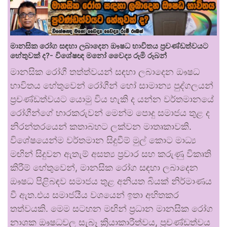
මානසික රෝග සඳහා ලබාදෙන ඖෂධ භාවිතය ප්‍රචණ්ඩත්වයට
හේතුවක් ද?- විශේෂඥ මනෝ වෛද්‍ය රූමි රූබන්
මානසික රෝගී තත්ත්වයන් සඳහා ලබාදෙන ඖෂධ
භාවිතය හේතුවෙන් රෝගීන් හෝ සාමාන්‍ය පුද්ගලයන්
ප්‍රචණ්ඩත්වයට යොමු විය හැකි ද යන්න වර්තමානයේ
රෝගීන්ගේ භාරකරුවන් මෙන්ම පොදු සමාජය තුළ ද
නිරන්තරයෙන් කතාබහට ලක්වන මාතෘකාවකි.
විශේෂයෙන්ම වර්තමාන සිදුවීම් මුල් කොට මාධ්‍ය
මඟින් සිදුවන ඇතැම් අසත්‍ය ප්‍රචාර සහ කරුණු විකෘති
කිරීම් හේතුවෙන්, මානසික රෝග සඳහා ලබාදෙන
ඖෂධ පිළිබඳව සමාජය තුළ අනියත බියක් නිර්මාණය
වී ඇත.එය සමාජයීය වශයෙන් ඉතා අහිතකර
තත්වයකි. මෙම සටහන මඟින් ප්‍රධාන මානසික රෝග
නාශක ඖෂධවල සැබෑ ක්‍රියාකාරීත්වය, ප්‍රචණ්ඩත්වය