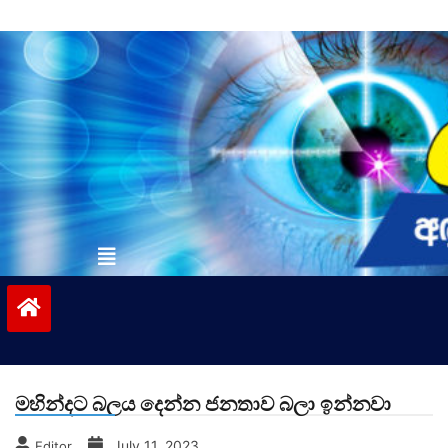
Skip
to
content
vinivida.lk
මහින්දට බලය දෙන්න ජනතාව බලා ඉන්නවා
July 11, 2023
Editor