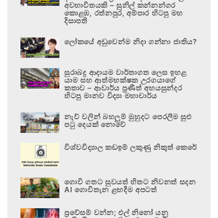
අවභාවිතයකි – සුනිල් කන්නන්ගර
කොළඹ, රත්නපුර, අම්පාර හිටපු මහ
දිසාපති
ලෝකයේ අඩුවෙන්ම නිදා ගන්නා ජාතිය?
සුරාබදු ආදායම වාර්තාගත ලෙස ඉහළ
යාම සහ ආත්මභක්ෂක උරගයාගේ
කතාව – ආචාර්ය ප්‍රණීත් අභයසුන්දර
හිටපු මානව විද්‍යා මහාචාර්ය
නැව් වලින් බහලුම් මුහුදට පෙරලීම සුළු
පටු දෙයක් නොවේ
විශ්වවිද්‍යාල කඩඉම් ලකුණු නිකුත් කෙරේ
ගොවි ගතට සුවයත් හිතට නිවනත් සදන
AI ගොවිතැන ළඟදීම අපටත්
ප්‍රවේසම් වන්න; එල් නිනෝ යනු