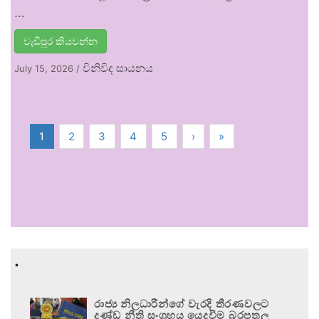
…
වැඩිපුර කියවන්න
විනිවිද සායනය
July 15, 2026
/
1
2
3
4
5
›
»
.
රාජ්‍ය නිලධාරීන්ගේ වැරදි තීරණවලට
දණ්ඩ නීති සංග්‍රහය යෙදවීම බරපතල