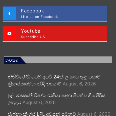
Facebook
Like us on Facebook
Youtube
Subscribe US
නවතම
නීතිවිරෝධී වෙබ් අඩවි 24ක් ලංකාව තුළ වහාම
ක්‍රියාත්මකවන පරිදි තහනම්
August 6, 2026
ජූලි මාසයේදී විදේශ රැකියා සඳහා පිටත්ව ගිය පිරිස
ඉහළට
August 6, 2026
ජැෆ්නා කිංග්ස් LPL අවසන් සටනට
August 6, 2026