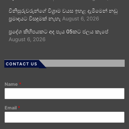
විනිසුරුවරුන්ගේ විශ්‍රාම වයස ඉහළ දැමීමෙන් නඩු
ප්‍රමාදයට විසඳුමක් නැහැ
August 6, 2026
ප්‍රදේශ කිහිපයකට අද පැය 05කට ජලය කැපේ
August 6, 2026
CONTACT US
Name
*
Email
*