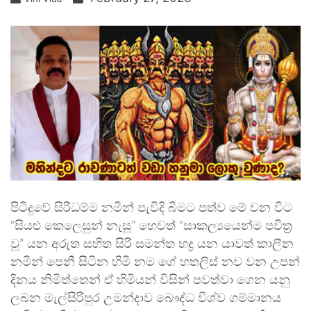
පිටිදුවේ සිරිධම්ම නමින් පැවිදි බිමට පත්ව මේ වන විට
“සියළු කෙලෙසුන් නැසූ” හෙවත් “සාකල්‍යයෙන්ම පවිත්‍ර
වූ” යන අරුත සහිත සිරි සමන්ත භද්‍ර යන යාවත් කාලීන
නමින් පෙනී සිටින හිමි නම ගේ හතලිස් නව වන උපන්
දිනය නිමිත්තෙන් ඒ හිමියන් විසින් පවත්වා ගෙන යනු
ලබන මැල්සිරිපුර උමන්දාව බෞද්ධ විශ්ව ගම්මානය