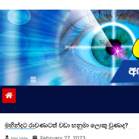
Skip
to
content
vinivida.lk
මහින්දට රාවණාටත් වඩා හනුමා ලොකු වුණාද?
February 27, 2023
Vini Vida