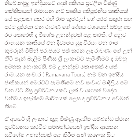
තිබේ.නමුදු ඉන්දියාවේ අදත් අතිශය ප්‍රචලිත විෂ්ණු
භක්තිකයන් රාමායන නම් කෘතිය අතිපූජනීය කෘතියක්
සේ සළකන අතර එහි රාම කුමරුන් ගේ පරම සතුරා සහ
පරම දුෂ්ටයා වන රාවණ ගේ දේශය වශයෙන් ඔව්හු අප
රට කෙරෙහි ද විශේෂ උනන්දුවක් පළ කරති. ඒ අනුව
රාමායන කෘතියේ එන දිව්‍යමය යුද වීරයා වන රාම
කුමරුන් විසින් පරාජයට පත් කරන ලද රාවණා ගේ උන්
හිටි තැන් බැලීම පිණිස ශ්‍රී ලංකාවට පැමිණීමට ද ඔව්හු
අමතක නොකරති. එම උනන්දුව කොතෙක් ද යත්
රාමායන සංචාර ( Ramayana Tours) නම් වන ඉන්දීය
ජාතිකයන් මෙරටට පැමිණීමේ නව සංචාර මාදිලිය මේ
වන විට ශීඝ්‍ර ප්‍රවර්ධනයකට ලක් ව යහපත් විදේශ
විනිමය ඉපැයීමේ මාර්ගයක් ලෙස ද ප්‍රවර්ධනය වෙමින්
තිබේ.
ඒ අතරේ ශ්‍රී ලංකාව තුළ විෂ්ණු ඇදහීම සම්බන්ධ ස්ථාන
ප්‍රවර්ධනය කරවීම සම්බන්ධයෙන් ඉන්දීය ආයතන
සුවිශේෂ උනන්දුවක් පළ කිරීම දැන් කලෙක සිට