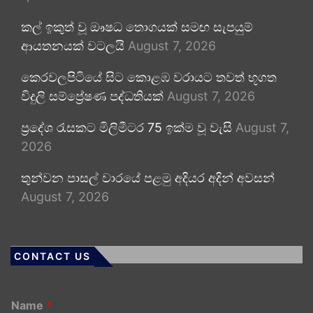
කල් ඉකුත් වූ ඖෂධ තොගයක් සමඟ සැපයුම්
ආයතනයක් වටලයි
August 7, 2026
කෙරවලපිටියේ සිට කොළඹ වරායට තවත් භූගත
විදුලි සම්ප්‍රේෂණ පද්ධතියක්
August 7, 2026
ප්‍රදේශ රැසකට මිලිමීටර 75 ඉක්ම වූ වැසි
August 7,
2026
තුන්වන පාසල් වාරයේ පළමු අදියර අදින් අවසන්
August 7, 2026
CONTACT US
Name
*