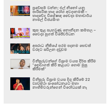
ප්‍රවේසම් වන්න; එල් නිනෝ යනු
පාරිසරික හෘද රෝග අවදානමකි –
හෘදවේද විශේෂඥ වෛද්‍ය මහාචාර්ය
නාමල් විජයසිංහ
කුස තුළ සැඟවුණු නොනිදන කම්හල –
වෛද්‍ය සුගත් විජේවර්ධන
අපරාධ නීතියේ පරම පදනම හෙවත්
වරදට සරිලන දඬුවම
විනිසුරුවන්ගේ විශ්‍රාම වයස දීර්ඝ කිරීම
“දොවාගත් කිරි කළයට ගොම මුසු
කිරීමක්”
විනිසුරු විශ්‍රාම වයස දිගු කිරීමේ 22
ව්‍යවස්ථා සංශෝධනයට මහා
නාහිමිවරුන්ගෙන් විරෝධයක් නෑ