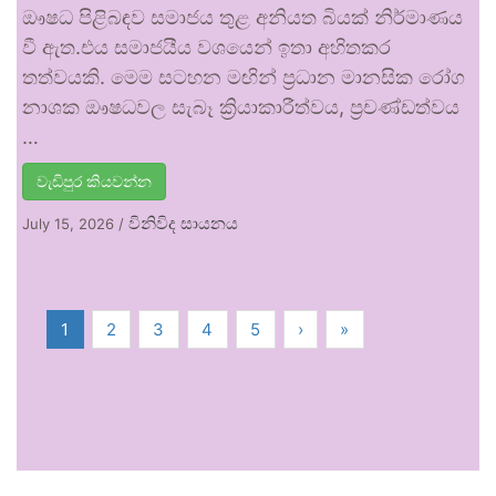
ඖෂධ පිළිබඳව සමාජය තුළ අනියත බියක් නිර්මාණය
වී ඇත.එය සමාජයීය වශයෙන් ඉතා අහිතකර
තත්වයකි. මෙම සටහන මඟින් ප්‍රධාන මානසික රෝග
නාශක ඖෂධවල සැබෑ ක්‍රියාකාරීත්වය, ප්‍රචණ්ඩත්වය
…
වැඩිපුර කියවන්න
විනිවිද සායනය
July 15, 2026
/
1
2
3
4
5
›
»