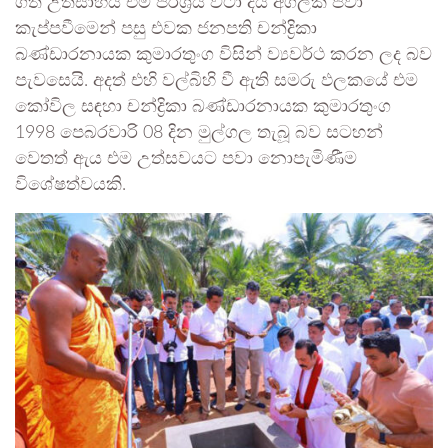
ගත් උත්සාහය එම පරිශ්‍රය වටා දිය අගලක් පවා
කැප්පවීමෙන් පසු එවක ජනපති චන්ද්‍රිකා
බණ්ඩාරනායක කුමාරතුංග විසින් ව්‍යවර්ථ කරන ලද බව
පැවසෙයි. අදත් එහි වල්බිහි වී ඇති සමරු ඵලකයේ එම
කෝවිල සඳහා චන්ද්‍රිකා බණ්ඩාරනායක කුමාරතුංග
1998 පෙබරවාරි 08 දින මුල්ගල තැබූ බව සටහන්
වෙතත් ඇය එම උත්සවයට පවා නොපැමිණීම
විශේෂත්වයකි.