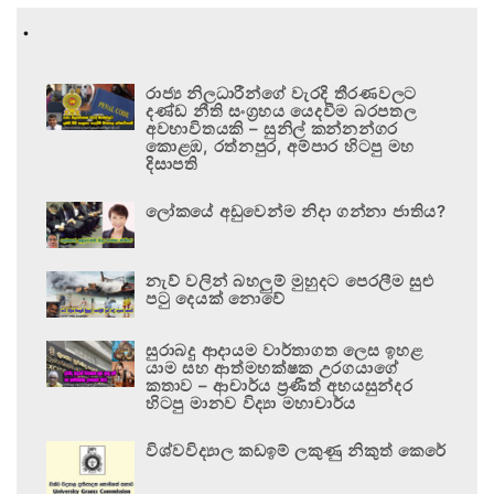
.
රාජ්‍ය නිලධාරීන්ගේ වැරදි තීරණවලට
දණ්ඩ නීති සංග්‍රහය යෙදවීම බරපතල
අවභාවිතයකි – සුනිල් කන්නන්ගර
කොළඹ, රත්නපුර, අම්පාර හිටපු මහ
දිසාපති
ලෝකයේ අඩුවෙන්ම නිදා ගන්නා ජාතිය?
නැව් වලින් බහලුම් මුහුදට පෙරලීම සුළු
පටු දෙයක් නොවේ
සුරාබදු ආදායම වාර්තාගත ලෙස ඉහළ
යාම සහ ආත්මභක්ෂක උරගයාගේ
කතාව – ආචාර්ය ප්‍රණීත් අභයසුන්දර
හිටපු මානව විද්‍යා මහාචාර්ය
විශ්වවිද්‍යාල කඩඉම් ලකුණු නිකුත් කෙරේ