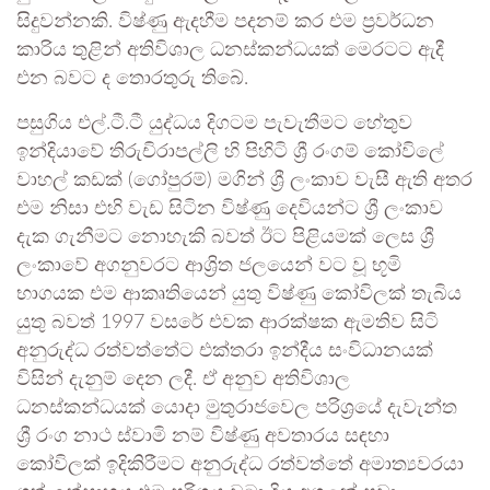
සිදුවන්නකි. විෂ්ණු ඇදහීම පදනම් කර එම ප්‍රවර්ධන
කාරිය තුළින් අතිවිශාල ධනස්කන්ධයක් මෙරටට ඇදී
එන බවට ද තොරතුරු තිබේ.
පසුගිය එල්.ටී.ටී යුද්ධය දිගටම පැවැතීමට හේතුව
ඉන්දියාවේ තිරුචිරාපල්ලි හි පිහිටි ශ්‍රී රංගම් කෝවිලේ
වාහල් කඩක් (ගෝපුරම්) මගින් ශ්‍රී ලංකාව වැසී ඇති අතර
එම නිසා එහි වැඩ සිටින විෂ්ණු දෙවියන්ට ශ්‍රී ලංකාව
දැක ගැනීමට නොහැකි බවත් ඊට පිළියමක් ලෙස ශ්‍රී
ලංකාවේ අගනුවරට ආශ්‍රිත ජලයෙන් වට වූ භූමි
භාගයක එම ආකෘතියෙන් යුතු විෂ්ණු කෝවිලක් තැබිය
යුතු බවත් 1997 වසරේ එවක ආරක්ෂක ඇමතිව සිටි
අනුරුද්ධ රත්වත්තේට එක්තරා ඉන්දීය සංවිධානයක්
විසින් දැනුම් දෙන ලදී. ඒ අනුව අතිවිශාල
ධනස්කන්ධයක් යොදා මුතුරාජවෙල පරිශ්‍රයේ දැවැන්ත
ශ්‍රී රංග නාථ ස්වාමි නම් විෂ්ණු අවතාරය සඳහා
කෝවිලක් ඉදිකිරීමට අනුරුද්ධ රත්වත්තේ අමාත්‍යවරයා