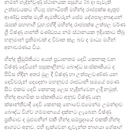
නමින් හැඳින්වුණු ස්ථානයක පසුගිය 26 දා පැවැති
උත්සවයකට හිටපු ජනාධිපති මහින්ද රාජපක්ෂ ඇතුළු
ආණ්ඩු පක්ෂ මැති ඇමතිවරුන් සේම දේශපාලනඥයන්
රැසක් සහභාගී වූහ.එහිදී මහින්ද රාජපක්ෂ උත්පල වර්ණ
ශ්‍රී විෂ්ණු ශාන්ති මණ්ඩපය නම් ස්ථානයක ඉදිකොට තිබූ
හනුමාන් ප්‍රතිමාවක් ද විවෘත කළ බව ද මාධ්‍ය මගින්
අනාවරණය විය.
හින්දු ත්‍රිමූර්තියට අයත් ප්‍රධානතම දෙවි කෙනකු වන
විෂ්ණු දෙවියන් පසුකාලීනව බෞද්ධ සංස්කෘතියට ද
පිවිස හිඳින අතර මුල දී විෂ්ණු හා උත්පලවණ්ණ යන
දෙවිවරුන් දෙදෙනා මහනුවර රාජධානි සමයේ පමණ
සිට එකම දෙවි කෙනකු ලෙස හැඳින්වෙන ලදී.නමුත්,
හින්දු ආගමික සංස්කෘතියට අනුව විෂ්ණු යනු
ක්ෂාන්තිවාදී දෙවි කෙනකු නොවේ.එමෙන්ම උමන්දාව
බෞද්ධ විශ්ව ගම්මානයේ දක්නට ලැබෙන විෂ්ණු
ප්‍රතිමාව ද මුළුමනින් එකී හින්දු සම්ප්‍රදායේ එකකි.හින්දු
ආගමට අනුව, එහි දැක්වෙන දැවැන්ත නාගයා ශේෂාග්