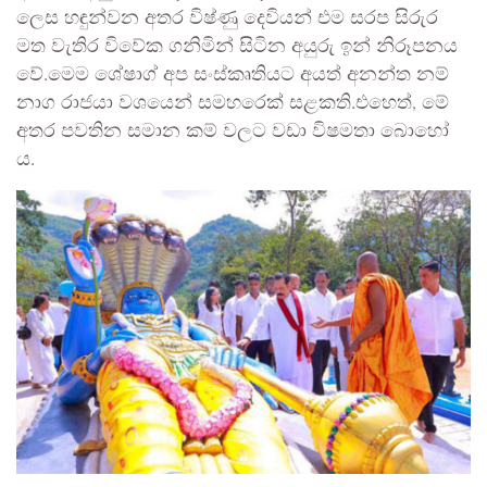
ලෙස හඳුන්වන අතර විෂ්ණු දෙවියන් එම සරප සිරුර
මත වැතිර විවේක ගනිමින් සිටින අයුරු ඉන් නිරූපනය
වේ.මෙම ශේෂාග් අප සංස්කෘතියට අයත් අනන්ත නම්
නාග රාජයා වශයෙන් සමහරෙක් සළකති.එහෙත්, මේ
අතර පවතින සමාන කම් වලට වඩා විෂමතා බොහෝ
ය.