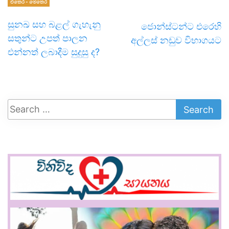
එතෙර - මෙතෙර
සුනඛ සහ බළල් ගැහැනු
ජොන්ස්ටන්ට එරෙහි
සතුන්ට උපත් පාලන
අල්ලස් නඩුව විභාගයට
එන්නත් ලබාදීම සුදුසු ද?