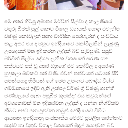
මේ අතර හිටපු අමාත්‍ය මර්වින් සිල්වා ද කැලණියේ
වගුරු බිමක් මුල් කොට විශාල ධනයක් යොදා එවැනිම
විෂ්ණු කෝවිලක් තනා වාර්ෂික පෙරහැරක් ද සංවිධාය
කළ අතර එය ද ඔහුට ඉන්දියාවේ කෝවිලකින් ලැබුණු
උපදෙසක් මත ඉදි කරන ලද්දක් බව පැවසුණි. පසුව
මර්වින් සිල්වා දේශපාලනික වශයෙන් සරණාගත
තත්වයට පත් වූ අතර ඔහුගේ එම කෝවිල ද අසරණ
හුදකලා බවකට පත් විණි. එවන් තත්වයක් යටතේ සිරි
සමන්තභද්‍ර හිමියන් ගේ මෙම උමංදාව බෞද්ධ විශ්ව
ගම්මානයේ ඉදිව ඇති උත්පලවර්ණ ශ්‍රී විෂ්ණු ශාන්ති
මණ්ඩලයේ සැබෑ පසුබිම කුමක්ද? එය කවුරුන්ගේ
අවශ්‍යතාවක් මත ඉදිකරවන ලද්දක් ද යන්න නිශ්චිතව
කීමට අපට නොපුළුවන.නමුත් ඉන්දියාවේ විවිධ
ආයතන ඉන්දියානු සංස්කෘතිය මෙරට ප්‍රචලිත කරන්නට
සෘජුව හා වක්‍රව විශාල වශයෙන් මුදල් යොදවන බව