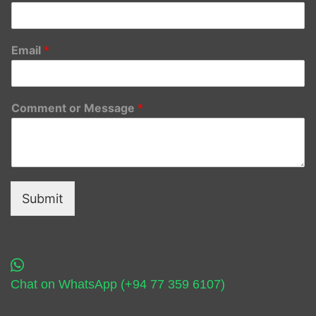
Email
*
Comment or Message
*
Submit
Chat on WhatsApp (+94 77 359 6107)