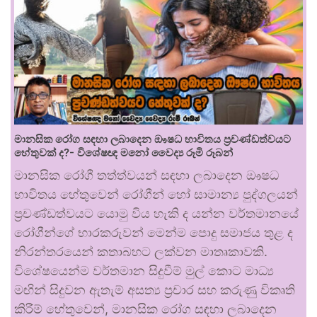
මානසික රෝග සඳහා ලබාදෙන ඖෂධ භාවිතය ප්‍රචණ්ඩත්වයට
හේතුවක් ද?- විශේෂඥ මනෝ වෛද්‍ය රූමි රූබන්
මානසික රෝගී තත්ත්වයන් සඳහා ලබාදෙන ඖෂධ
භාවිතය හේතුවෙන් රෝගීන් හෝ සාමාන්‍ය පුද්ගලයන්
ප්‍රචණ්ඩත්වයට යොමු විය හැකි ද යන්න වර්තමානයේ
රෝගීන්ගේ භාරකරුවන් මෙන්ම පොදු සමාජය තුළ ද
නිරන්තරයෙන් කතාබහට ලක්වන මාතෘකාවකි.
විශේෂයෙන්ම වර්තමාන සිදුවීම් මුල් කොට මාධ්‍ය
මඟින් සිදුවන ඇතැම් අසත්‍ය ප්‍රචාර සහ කරුණු විකෘති
කිරීම් හේතුවෙන්, මානසික රෝග සඳහා ලබාදෙන