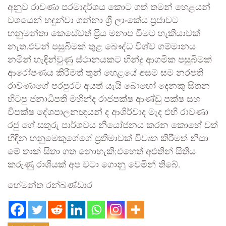
අනුව රාවණා පරමාදර්ශය කොට ගත් තමන් හෙළයන්
වශයෙන් හඳුන්වා ගන්නා ශ්‍රී ලාංකේය ප්‍රජාවට
හනුමන්තා කෙසේවත් ප්‍රිය මනාප වීමට හැකියාවක්
නැත.එවන් පසුබිමක් තුළ බෞද්ධ විශ්ව ගම්මානය
නමින් හැඳින්වුණු ස්ථානයකට හින්දු ආගමික පසුබිමක්
ආරෝපණය කිරීමත් තුන් හෙළයේ අසම සම නරපති
රාවණාගේ පරපුරට අයත් යැයි බොහෝ දෙනකු සිතන
හිටපු ජනාධිපති මහින්ද රාජපක්ෂ ආණ්ඩු පක්ෂ සහ
විපක්ෂ දේශපාලනඥයන් ද ආශිර්වාද මැද එහි රාවණා
රජු ගේ සතුරු පාර්ශවය නියෝජනය කරන කොහේ වත්
හිඳින හනුමෙකුගේගේ ප්‍රතිමාවක් විවෘත කිරීමත් නිසා
මේ තාක් සිතා ගත නොහැකි;එහෙත් අළුතින් සිතිය
කරුණු රාශියක් අප වටා ගොනු වෙමින් තිබේ.
හේමන්ත රන්බණ්ඩාර