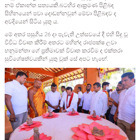
නම් ඒකාන්ත සත්‍යයකි.බටහිර ආක්‍රමණ පිළිබඳ
සිහිනයෙන් පවා දොඩන්නවුන් මේවා පිළිබඳව ද
අවදියෙන් සිටිය යුතු ය.
මේ අතර පසුගිය 26 දා පැවැති උත්සවයේ දී එහි සිදු වූ
විවිධ විවෘත කිරීම් අතරට මහින්ද රාජපක්ෂ ලවා
හනුමන්තා ගේ ප්‍රතිමාවක් විවෘත කරවීම ද එක්තරා
සුවිශේෂත්වයකින් යුතු වූක් සේ අපට හැඟේ.