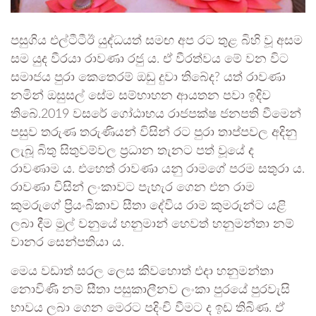
පසුගිය එල්ටීටීඊ යුද්ධයත් සමඟ අප රට තුළ බිහි වූ අසම
සම යුද වීරයා රාවණා රජු ය. ඒ වීරත්වය මේ වන විට
සමාජය පුරා කෙතෙරම් ඔඩු දුවා තිබේද? යත් රාවණා
නමින් ඔසුසල් සේම සම්භාහන ආයතන පවා ඉදිව
තිබේ.2019 වසරේ ගෝඨාභය රාජපක්ෂ ජනපති වීමෙන්
පසුව තරුණ තරුණියන් විසින් රට පුරා තාප්පවල අදිනු
ලැබූ බිතු සිතුවම්වල ප්‍රධාන තැනට පත් වූයේ ද
රාවණාම ය. එහෙත් රාවණා යනු රාමගේ පරම සතුරා ය.
රාවණා විසින් ලංකාවට පැහැර ගෙන එන රාම
කුමරුගේ ප්‍රියංබිකාව සීතා දේවිය රාම කුමරුන්ට යළි
ලබා දීම මුල් වනුයේ හනුමාන් හෙවත් හනුමන්තා නම්
වානර සෙන්පතියා ය.
මෙය වඩාත් සරල ලෙස කිවහොත් එදා හනුමන්තා
නොවිණි නම් සීතා පසුකාලීනව ලංකා පුරයේ පුරවැසි
භාවය ලබා ගෙන මෙරට පදිංචි වීමට ද ඉඩ තිබිණ. ඒ