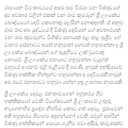
රාමායන වීර කාව්‍යයේ අසම සම වීරයා වන විෂ්ණු ගේ
දස අවතාර වලින් එකක් වන රාම කුමරුන් ශ්‍රී ලාංකේය
බෞද්ධයෝ දෙවි කෙනෙකු ලෙසින් නොඅදහති. ඒ අනුව
රාම රාවණා යුද්ධයේ දී විෂ්ණු දෙවියන් ගේ අවතාරයක්
වන රාම කුමරුන්ට විශිෂ්ට සහායක් පළ කළ සුශ්‍රීව ගේ
වානර සේනාවට අයත් හනුමාන් හෙවත් හනුමන්තා ද ශ්‍රී
ලාංකේය බෞද්ධයන් ගේ ඇදහීමට ලක් වූවෙකු
නොවේ. ශ්‍රී ලාංකේය ජනයාට හනුමන්තා වැදගත්
වනුයේ අංජනම් එළි බැලීමේ දී පමණි. නමුත් ඉන්දියාවේ
විෂ්ණු භක්තික හින්දුන්ට හනුමන්තා ද දෙවියෙකි.නමුත්
අප රටේ ජනතාවට හනුමා යන්න හුදු උපහාස නාමයකි.
ශ්‍රී ලාංකේය දෙමළ ජනතාවගෙන් බහුතරය ශිව
භක්තිකයෝ වෙති. විශේෂයෙන් ශ්‍රී ලංකාවේ උතුරු
නැගෙනහිර ප්‍රදේශ නිජබිම කොට ගත් දෙමළ ප්‍රජාවෙන්
අති බහුතරය ශිවාගම අදහන්නෝ වෙති. ඔවුන් අතරින්
විෂ්ණු භක්තිකයන් සොයා ගැනීම පවා අසීරු කරුණක්ව