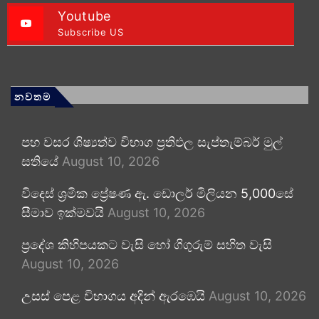
Youtube
Subscribe US
නවතම
පහ වසර ශිෂ්‍යත්ව විභාග ප්‍රතිඵල සැප්තැම්බර් මුල්
සතියේ
August 10, 2026
විදෙස් ශ්‍රමික ප්‍රේෂණ ඇ. ඩොලර් මිලියන 5,000සේ
සීමාව ඉක්මවයි
August 10, 2026
ප්‍රදේශ කිහිපයකට වැසි හෝ ගිගුරුම් සහිත වැසි
August 10, 2026
උසස් පෙළ විභාගය අදින් ඇරඹෙයි
August 10, 2026