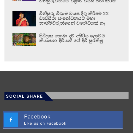
විනිසුරුවන්ගේ විශ්‍රාම වයස පමා කිරීම
විනිසුරු විශ්‍රාම වයස දිගු කිරීමේ 22
ව්‍යවස්ථා සංශෝධනයට මහා
නාහිමිවරුන්ගෙන් විරෝධයක් නෑ
සිරිලක සොබා දම් අසිරිය ලොවට
කියාපාන දිවියන් ගේ දිවි සුරකිමු
SOCIAL SHARE
Facebook
Like us on Facebook