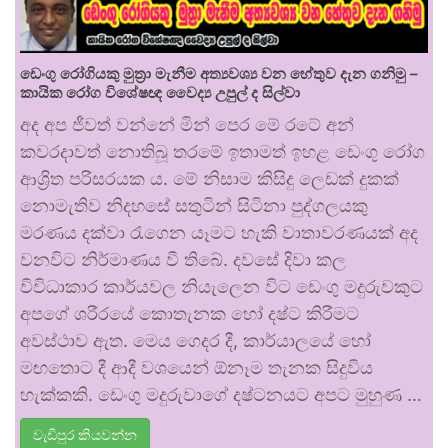
ඩෙංගු රෝගියකු ⁣මුත්‍රා මැනීම අත්‍යවශ්‍ය වන හේතුව දැන ගනිමු –
කායික රෝග විශේෂඥ වෛද්‍ය උපුල් ද සිල්වා
අද අප ජීවත් වන්නේ මින් පෙර මේ රටේ අන්
කවරදාවත් නොතිබූ තරමේ ඉතාමත් ඉහළ ඩෙංගු රෝග
ආශ්‍රිත පරිසරයක ය. මේ නිසාම කිසිදු ලෙඩක් දුකක්
නොමැතිව නිදහසේ සතුටින් සිටිනා පුද්ගලයකු
මරණය දක්වා රැගෙන යෑමට හැකි වාතාවරණයක් අද
වනවිට නිර්මාණය වී තිබේ. දවසේ දිවා කල
විවිධාකාර කාර්යවල නියැලෙන විට ඩෙංගු මදුරුවකුට
අපගේ ශරීරයේ කොතැනක හෝ දෂ්ට කිරීමට
අවස්ථාව ඇත. මෙය ගෙදර දී, කාර්යාලයේ හෝ
මඟතොට දී ආදී වශයෙන් ඕනෑම තැනක සිදුවිය
හැක්කකි. ඩෙංගු මදුරුවාගේ දෂ්ටනයට අපට මුහුණ …
වැඩිපුර කියවන්න