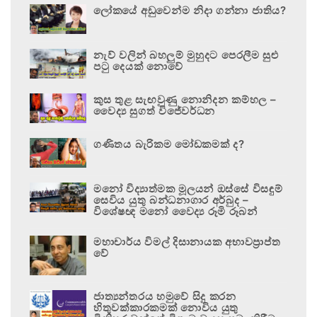
ලෝකයේ අඩුවෙන්ම නිදා ගන්නා ජාතිය?
නැව් වලින් බහලුම් මුහුදට පෙරලීම සුළු
පටු දෙයක් නොවේ
කුස තුළ සැඟවුණු නොනිදන කම්හල –
වෛද්‍ය සුගත් විජේවර්ධන
ගණිතය බැරිකම මෝඩකමක් ද?
මනෝ විද්‍යාත්මක මූලයන් ඔස්සේ විසඳුම්
සෙවිය යුතු බන්ධනාගාර අර්බුද –
විශේෂඥ මනෝ වෛද්‍ය රූමි රූබන්
මහාචාර්ය විමල් දිසානායක අභාවප්‍රාප්ත
වේ
ජාත්‍යන්තරය හමුවේ සිදු කරන
හිතුවක්කාරකමක් නොවිය යුතු