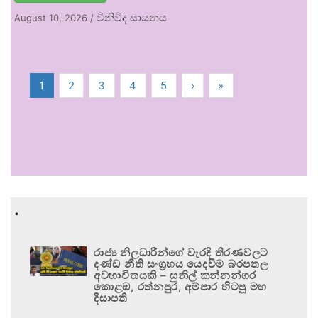
විනිවිද සායනය
August 10, 2026
/
1
2
3
4
5
›
»
.
රාජ්‍ය නිලධාරීන්ගේ වැරදි තීරණවලට
දණ්ඩ නීති සංග්‍රහය යෙදවීම බරපතල
අවභාවිතයකි – සුනිල් කන්නන්ගර
කොළඹ, රත්නපුර, අම්පාර හිටපු මහ
දිසාපති