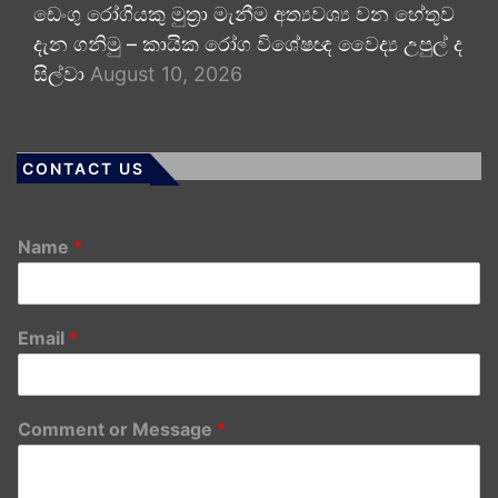
ඩෙංගු රෝගියකු ⁣මුත්‍රා මැනීම අත්‍යවශ්‍ය වන හේතුව
දැන ගනිමු – කායික රෝග විශේෂඥ වෛද්‍ය උපුල් ද
සිල්වා
August 10, 2026
CONTACT US
Name
*
Email
*
Comment or Message
*