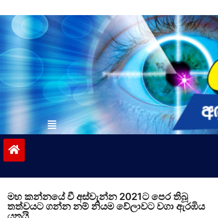
Skip
to
content
vinivida.lk
මහ කන්නයේ වී අස්වැන්න 2021ට පෙර තිබූ
තත්ව­යට ගන්න නම් නියම වේලා­වට වගා ඇරඹිය
යුතුයි