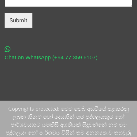
Submit
Chat on WhatsApp (+94 77 359 6107)
Copyrights protected: මෙම වෙබ් අඩවියේ පළකරනු
ලබන කිනම් හෝ දෙයකින් යම් පුද්ගලයකුට හෝ
පාර්ශවයකට යම්කිසි අගතියක් සිදුවන්නේ නම් එම
පුද්ගලයා හෝ පාර්ශවය විසින් තම අනන්‍යතාව තහවුරු