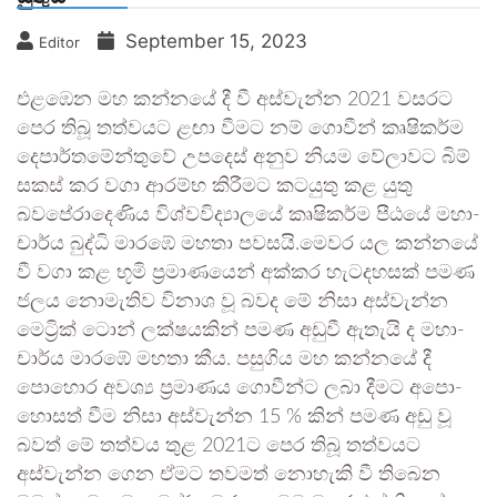
September 15, 2023
Editor
එළ­ඹෙන මහ කන්නයේ දී වී අස්වැන්න 2021 වසරට
පෙර තිබූ තත්ව­යට ළඟා වීමට නම් ගොවීන් කෘෂි­කර්ම
දෙපා­ර්ත­මේ­න්තුවේ උප­දෙස් අනුව නියම වේලා­වට බිම්
සකස් කර වගා ආරම්භ කිරී­මට කට­යුතු කළ යුතු
බවපේරා­දෙ­ණිය විශ්ව­වි­ද්‍යා­ලයේ කෘෂි­කර්ම පීඨයේ මහා­
චාර්ය බුද්ධි මාරඹේ මහතා පව­සයි.මෙවර යල කන්නයේ
වී වගා කළ භූමි ප්‍රමා­ණ­යෙන් අක්කර හැට­ද­හ­සක් පමණ
ජලය නොමැ­තිව විනාශ වූ බවද මේ නිසා අස්වැන්න
මෙට්‍රික් ටොන් ලක්ෂ­ය­කින් පමණ අඩුවී ඇතැයි ද මහා­
චාර්ය මාරඹේ මහතා කීය. පසු­ගිය මහ කන්නයේ දී
පොහොර අවශ්‍ය ප්‍රමා­ණය ගොවීන්ට ලබා දීමට අපො­
හො­සත් වීම නිසා අස්වැන්න 15 % කින් පමණ අඩු වූ
බවත් මේ තත්වය තුළ 2021ට පෙර තිබූ තත්ව­යට
අස්වැන්න ගෙන ඒමට තව­මත් නොහැකි වී තිබෙන