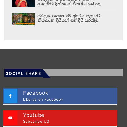
නාහිමිවරුන්ගෙන් විරෝධයක් නෑ
සිරිලක සොබා දම් අසිරිය ලොවට
කියාපාන දිවියන් ගේ දිවි සුරකිමු
SOCIAL SHARE
Facebook
Like us on Facebook
Youtube
Subscribe US