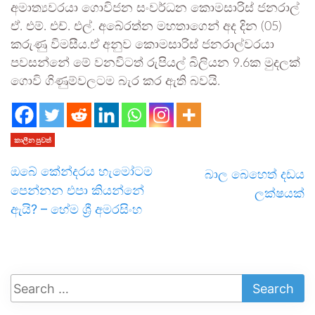
අමාත්‍යවරයා ගොවිජන සංවර්ධන කොමසාරිස් ජනරාල්
ඒ. එම්. එච්. එල්. අබේරත්න මහතාගෙන් අද දින (05)
කරුණු විමසීය.ඒ අනුව කොමසාරිස් ජනරාල්වරයා
පවසන්නේ මේ වනවිටත් රුපියල් බිලියන 9.6ක මුදලක්
ගොවි ගිණුම්වලටම බැර කර ඇති බවයි.
කාලීන පුවත්
ඔබේ කේන්දරය හැමෝටම
බාල බෙහෙත් දඩය
පෙන්නන එපා කියන්නේ
ලක්ෂයක්
ඇයි? – හේම ශ්‍රී අමරසිංහ