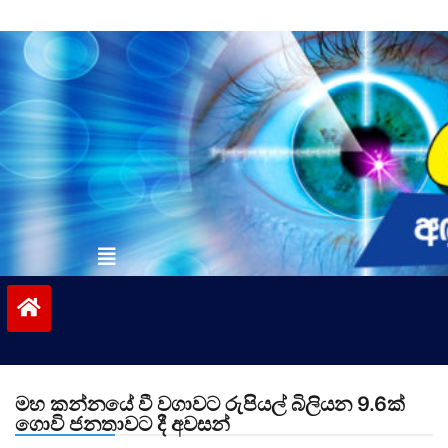
Skip
to
content
vinivida.lk
මහ කන්නයේ වී වගාවට රුපියල් බිලියන 9.6ක්
‌ගොවි ජනතාවට දී අවසන්