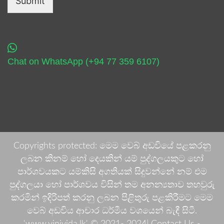
Submit
Chat on WhatsApp (+94 77 359 6107)
Copyrights protected: මෙම වෙබ් අඩවියේ පළකරනු
ලබන කිනම් හෝ දෙයකින් යම් පුද්ගලයකුට හෝ
පාර්ශවයකට යම්කිසි අගතියක් සිදුවන්නේ නම් එම
පුද්ගලයා හෝ පාර්ශවය විසින් තම අනන්‍යතාව තහවුරු
කරමින් ඉදිරිපත් කරනු ලබන පිළිතුරු පළකිරීමට මෙම
වෙබ් අඩවිය ආචාර ධර්මීය වශයෙන් බැඳී සිටී.
'www.vinivida.lk' © 2021- 2024| Contact Us -