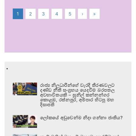
1
2
3
4
5
›
»
.
රාජ්‍ය නිලධාරීන්ගේ වැරදි තීරණවලට
දණ්ඩ නීති සංග්‍රහය යෙදවීම බරපතල
අවභාවිතයකි – සුනිල් කන්නන්ගර
කොළඹ, රත්නපුර, අම්පාර හිටපු මහ
දිසාපති
ලෝකයේ අඩුවෙන්ම නිදා ගන්නා ජාතිය?