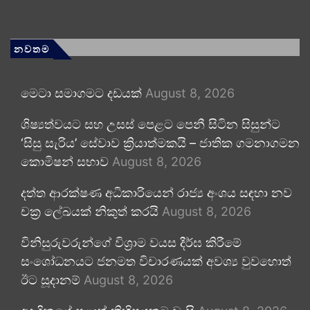
නවතම
මෙටා සමාගමට දඩයක්
August 8, 2026
ශිෂ්‍යත්වයට සහ උසස් පෙළට පෙනී සිටින සිසුන්ට
‘සිසු සැරිය’ සේවාව ක්‍රියාත්මකයි – ජාතික ගමනාගමන
කොමිෂන් සභාව
August 8, 2026
දත්ත ආරක්ෂණ අධිකාරියෙන් රාජ්‍ය අංශය සඳහා නව
චක්‍ර ලේඛයක් නිකුත් කරයි
August 8, 2026
විනිසුරුවරුන්ගේ විශ්‍රාම වයස දීර්ඝ කිරීමේ
සංශෝධනයට ජනමත විචාරණයක් අවශ්‍ය වුවහොත්
ඊට සූදානම්
August 8, 2026