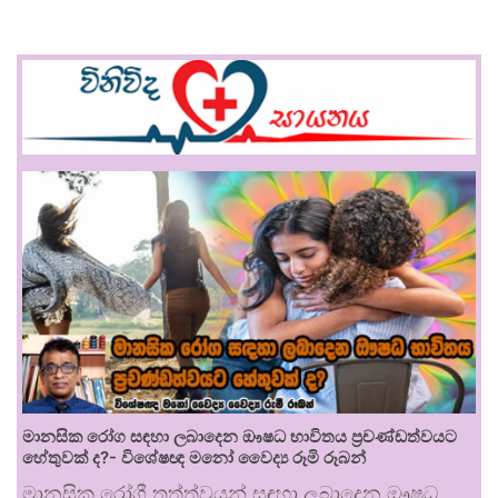
මානසික රෝග සඳහා ලබාදෙන ඖෂධ භාවිතය ප්‍රචණ්ඩත්වයට
හේතුවක් ද?- විශේෂඥ මනෝ වෛද්‍ය රූමි රූබන්
මානසික රෝගී තත්ත්වයන් සඳහා ලබාදෙන ඖෂධ