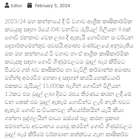
February 5, 2024
Editor
2023/24 මහ කන්නයේ දී වී වගාව ආශ්‍රිත කෘෂිකාර්මික
කටයුතු සඳහා ඊයේ (04) වනවිට රුපියල් බිලියන 9.6ක්
‌ගොවි ජනතාව වෙත ලබා දී ඇතැයි ගොවිජන සංවර්ධන
දෙපාර්තමේන්තුව පවසයි.අමාත්‍ය මණ්ඩලයේ අනුමැතිය
මත මහ කන්නයේ වී වගාව හා ඒ ආශ්‍රිත කෘෂිකාර්මික
කටයුතු සඳහා ගොවි ගිණුම්වලටම මුදල් බැර කිරීමට
පියවර ගත් බව කෘෂිකර්ම හා වැවිලි කර්මාන්ත අමාත්‍ය
මහින්ද අමරවීර මහතා ද සඳහන් කරයි.හෙක්ටයාර්
එකකට රුපියල් 15,000ක බැගින් ගොවීන් මිලියන
1.2කට එම මුදල් ලබා දීමට රජය තීරණය කරන ලදී.මේ
වන තෙක් එම මුදල් ඇතැම් ගොවීන්ට ලැබී නැති බවට
ඇතැම් ගොවි සංවිධානවල නියෝජිතයින් යැයි කියා
ගන්නා පුද්ගලයින් මාධ්‍ය ඔස්සේ පළ කරන ප්‍රකාශ
සම්බන්ධව අවධානය යොමු කරමින් ගොවි ගිණුම්වලට
මුදල් බැර කිරීමේ වර්තමාන තත්ත්වය ගැන කෘෂිකර්ම