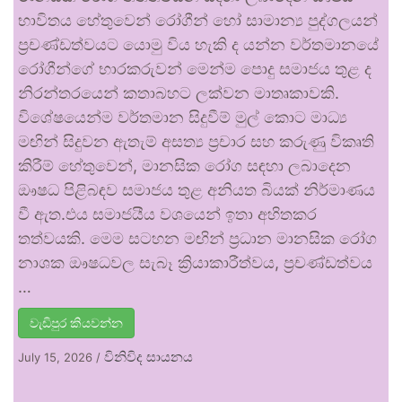
භාවිතය හේතුවෙන් රෝගීන් හෝ සාමාන්‍ය පුද්ගලයන්
ප්‍රචණ්ඩත්වයට යොමු විය හැකි ද යන්න වර්තමානයේ
රෝගීන්ගේ භාරකරුවන් මෙන්ම පොදු සමාජය තුළ ද
නිරන්තරයෙන් කතාබහට ලක්වන මාතෘකාවකි.
විශේෂයෙන්ම වර්තමාන සිදුවීම් මුල් කොට මාධ්‍ය
මඟින් සිදුවන ඇතැම් අසත්‍ය ප්‍රචාර සහ කරුණු විකෘති
කිරීම් හේතුවෙන්, මානසික රෝග සඳහා ලබාදෙන
ඖෂධ පිළිබඳව සමාජය තුළ අනියත බියක් නිර්මාණය
වී ඇත.එය සමාජයීය වශයෙන් ඉතා අහිතකර
තත්වයකි. මෙම සටහන මඟින් ප්‍රධාන මානසික රෝග
නාශක ඖෂධවල සැබෑ ක්‍රියාකාරීත්වය, ප්‍රචණ්ඩත්වය
…
වැඩිපුර කියවන්න
විනිවිද සායනය
July 15, 2026
/