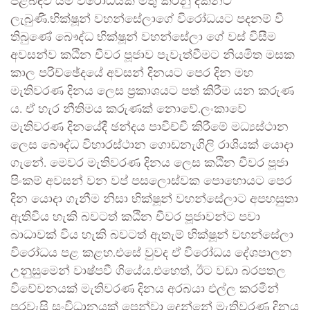
පිළිබඳව යම් විරෝධයක් මතු කරනු දක්නට
ලැබුණි.භික්ෂූන් වහන්සේලාගේ විරෝධයට පදනම් වී
තිබුණේ බෞද්ධ භික්ෂූන් වහන්සේලා ගේ වස් විසීම
අවසන්ව කඨින චීවර පූජාව පැවැත්වීමට නියමිත මසක
කාල පරිච්ඡේදයේ අවසන් දිනයට පෙර දින මහ
මැතිවරණ දිනය ලෙස ප්‍රකාශයට පත් කිරීම යන කරුණ
ය. ඒ හැර නීතිමය කරුණක් නොවේ.ලංකාවේ
මැතිවරණ දිනයේදී ඡන්දය පාවිච්චි කිරීමේ මධ්‍යස්ථාන
ලෙස බෞද්ධ විහාරස්ථාන ගොඩනැගිලි රාශියක් යොදා
ගැනේ. මෙවර මැතිවරණ දිනය ලෙස කඨින චීවර පූජා
පිංකම් අවසන් වන වප් පසලොස්වක පොහොයට පෙර
දින යොදා ගැනීම නිසා භික්ෂූන් වහන්සේලාට අපහසුතා
ඇතිවිය හැකි බවටත් කඨින චීවර පූජාවන්ට පවා
බාධාවක් විය හැකි බවටත් ඇතැම් භික්ෂූන් වහන්සේලා
විරෝධය පළ කළහ.එසේ වුවද ඒ විරෝධය දේශපාලන
උනුසුමෙන් වාෂ්පවී ගියේය.එහෙත්, ඊට වඩා බරපතල
විවේචනයක් මැතිවරණ දිනය අරබයා එල්ල කරමින්
පුරවැසි සංවිධානයක් පෙන්වා දෙන්නේ මැතිවරණ දිනය