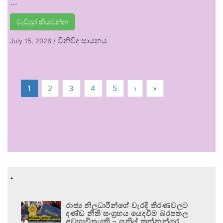
…
වැඩිපුර කියවන්න
විනිවිද සායනය
July 15, 2026
/
1
2
3
4
5
›
»
.
රාජ්‍ය නිලධාරීන්ගේ වැරදි තීරණවලට
දණ්ඩ නීති සංග්‍රහය යෙදවීම බරපතල
අවභාවිතයකි – සුනිල් කන්නන්ගර