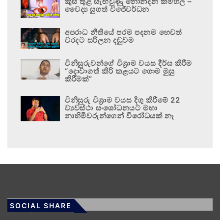
කුස තුළ සැඟවුණු නොනිදන කම්හල –
වෛද්‍ය සුගත් විජේවර්ධන
අපරාධ නීතියේ පරම පදනම හෙවත්
වරදට සරිලන දඬුවම
විනිසුරුවන්ගේ විශ්‍රාම වයස දීර්ඝ කිරීම
“දොවාගත් කිරි කළයට ගොම මුසු
කිරීමක්”
විනිසුරු විශ්‍රාම වයස දිගු කිරීමේ 22
ව්‍යවස්ථා සංශෝධනයට මහා
නාහිමිවරුන්ගෙන් විරෝධයක් නෑ
SOCIAL SHARE