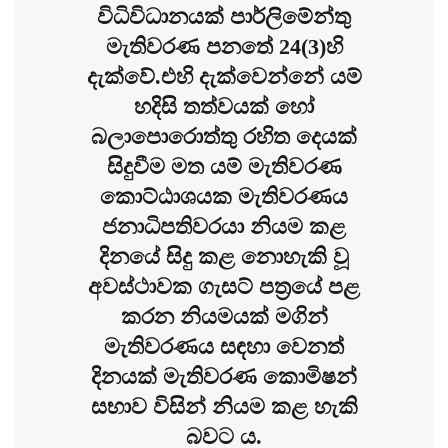
විධිවිධානයක් පාර්ලිමේන්තු
මැතිවරණ පනතේ 24(3)හි
දැක්වේ.එහි දැක්වෙන්නේ යම්
හදිසි තත්වයක් හෝ
බලාපොරොත්තු රහිත දෙයක්
සිදුවීම මත යම් මැතිවරණ
කොට්ඨාශයක මැතිවරණය
ජනාධිපතිවරයා නියම කළ
දිනයේ සිදු කළ නොහැකි වූ
අවස්ථාවක ගැසට් පත්‍රයේ පළ
කරන නියමයක් මගින්
මැතිව‍රණය සඳහා වෙනත්
දිනයක් මැතිවරණ කොමිෂන්
සභාව විසින් නියම කළ හැකි
බවට ය.