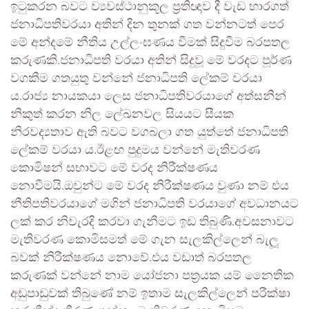
ඉටුකරන බවට ව්‍යවස්ථානුකූල ප්‍රතිඥාව දී වැඩ භාරගත්
ජනාධිපතිවරයා අතින් දින තුනක් ගත වන්නටත් පෙර
මේ අන්දමේ නීතිය උල්ලංඝණය වීමක් සිදුවීම බරපතල
කරුණකි.ජනාධිපති වරයා අතින් සිදුවූ මේ වරදට පූර්ණ
වගකීම ගතයුතු වන්නේ ජනාධිපති ලේකම් වරයා
ය.රාජ්‍ය නායකයා ලෙස ජනාධිපතිවරයාගේ අත්සනින්
නිකුත් කරන නිල ලේඛනවල සියයට සීයක
නිරවද්‍යතාව ඇති බවට වගබලා ගත යුත්තේ ජනාධිපති
ලේකම් වරයා ය.ඊළඟ පුදුමය වන්නේ මැතිවරණ
කොමිෂන් සභාවට මේ වරද නිරීක්ෂණය
නොවීමයි.ඔවුන්ට මේ වරද නිරීක්ෂණය වුණා නම් එය
නීතිපතිවරයාගේ මගින් ජනාධිපති වරයාගේ අවධානයට
ලක් කර නිවැරදි කරවා ගැනීමට ඉඩ තිබුණි.අවසනාවට
මැතිවරණ කොමිසමත් මේ ගැන සැලකිල්ලෙන් බැලූ
බවක් නිරීක්ෂණය නොවේ.එය වඩාත් බරපතල
කරුණක් වන්නේ නාම යෝජනා පත්‍රයක යම් නෛතික
අඩුපාඩුවක් තිබුණේ නම් ඉතාම සැලකිල්ලෙන් පරීක්ෂා