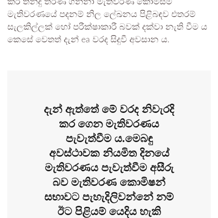
කර තීන්දු තීරණ ගන්නා මැතිවරණ කොමිසම
මැතිවරණයේ පදනම් නිල ලේඛනය පිළිබඳව එතරම්
සැලකිල්ලක් හෝ පරීක්ෂාකාරී බවක් දක්වා නැති වීම ය
කෙසේ වෙතත් දැන් ea වරද සිදුවී අවසාන ය.
දැන් ඇත්තේ මේ වරද නිවැරදි
කර ගෙන මැතිවරණය
පැවැත්වීම ය.මෙබඳු
අවස්‍ථාවක නියමිත දිනයේ
මැතිවරණය පැවැත්වීම අසීරු
බව මැතිවරණ කොමිෂන්
සභාවට පැහැදිලිවන්නේ නම්
ඊට පිළියම් යෙදිය හැකි