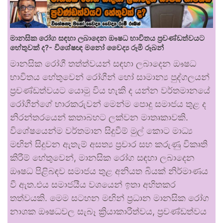
මානසික රෝග සඳහා ලබාදෙන ඖෂධ භාවිතය ප්‍රචණ්ඩත්වයට
හේතුවක් ද?- විශේෂඥ මනෝ වෛද්‍ය රූමි රූබන්
මානසික රෝගී තත්ත්වයන් සඳහා ලබාදෙන ඖෂධ
භාවිතය හේතුවෙන් රෝගීන් හෝ සාමාන්‍ය පුද්ගලයන්
ප්‍රචණ්ඩත්වයට යොමු විය හැකි ද යන්න වර්තමානයේ
රෝගීන්ගේ භාරකරුවන් මෙන්ම පොදු සමාජය තුළ ද
නිරන්තරයෙන් කතාබහට ලක්වන මාතෘකාවකි.
විශේෂයෙන්ම වර්තමාන සිදුවීම් මුල් කොට මාධ්‍ය
මඟින් සිදුවන ඇතැම් අසත්‍ය ප්‍රචාර සහ කරුණු විකෘති
කිරීම් හේතුවෙන්, මානසික රෝග සඳහා ලබාදෙන
ඖෂධ පිළිබඳව සමාජය තුළ අනියත බියක් නිර්මාණය
වී ඇත.එය සමාජයීය වශයෙන් ඉතා අහිතකර
තත්වයකි. මෙම සටහන මඟින් ප්‍රධාන මානසික රෝග
නාශක ඖෂධවල සැබෑ ක්‍රියාකාරීත්වය, ප්‍රචණ්ඩත්වය