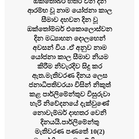
ඔක්තෝබර් හතර වන දින
ආරම්භ වූ නාම යෝජනා කාල
සීමාව දහවන දින වූ
ඔක්තෝම්බර් එකොලොස්වන
දින මධ්‍යාහන දොලහෙන්
අවසන් විය .ඒ අනුව නාම
යෝජනා කාල සීමාව නියම
කිරීම නිවැරදිව සිදු කර
ඇත.මැතිවරණ දිනය ලෙස
ජනාධිපතිවරයා විසින් නිකුත්
කළ පාර්ලිමේන්තුව විසුරුවා
හැරි නිවේදනයේ දැක්වුණේ
නොවැම්බර් දාහතර වෙනි
දිනයයි.පාර්ලිමේන්‍තු
මැතිවරණ පණතේ 10(2)