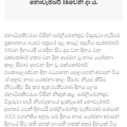
නොවැම්බර් 16වෙනි දා ය.
ජනාධිපතිවරයා විසින් පාර්ලිමේන්තුව විසුරුවා හැරීමේ
ප්‍රකාශනය ගැසට් පත්‍රයේ පළ කළේ පසුගිය සැප්තම්බර්
24වන දිනයේදී ය.එදින සිට දස වන දිනය වන
ඔක්තෝබර් හතර වන දින ආරම්භ වූ නාම යෝජනා
කාල සීමාව දහවන දින වූ ඔක්තෝම්බර්
එකොලොස්වන දින මධ්‍යාහන දොලහෙන් අවසන් විය
.ඒ අනුව නාම යෝජනා කාල සීමාව නියම කිරීම
නිවැරදිව සිදු කර ඇත.මැතිවරණ දිනය ලෙස
ජනාධිපතිවරයා විසින් නිකුත් කළ පාර්ලිමේන්තුව
විසුරුවා හැරි නිවේදනයේ දැක්වුණේ නොවැම්බර්
දාහතර වෙනි දිනයයි.පාර්ලිමේන්‍තු මැතිවරණ පණතේ
10(2) වගන්තිය අනුව මේ දිනය නාම යෝජනා අවසන්
දිනයේ සිට සති පහක් හා සති හතක් අතර දිනයක් විය