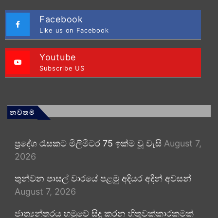
Facebook
Like us on Facebook
Youtube
Subscribe US
නවතම
ප්‍රදේශ රැසකට මිලිමීටර 75 ඉක්ම වූ වැසි
August 7,
2026
තුන්වන පාසල් වාරයේ පළමු අදියර අදින් අවසන්
August 7, 2026
ජාත්‍යන්තරය හමුවේ සිදු කරන හිතුවක්කාරකමක්