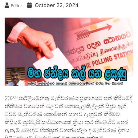
October 22, 2024
Editor
2024 පාර්ලිමේන්තු මැතිවරණය ප්‍රකාශයට පත් කිරීමේදී
නීතිමය වශයෙන් බලවත් නොසැලකිල්ලක් සිදුව ඇති
බවට මැතිවරණ කොමිෂන් සභාව දැනුවත් කිරීමට
කිසියම් පුරවැසි සංවිධානයක් ක්‍රියා කර තිබේ.ඊට පෙර
ඇතැම් බෞද්ධ භික්ෂූන් වහන්සේලා ද මැතිවරණ දිනය