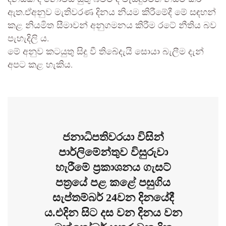
ඇත.ඒඅනුව මැතිවරණ දිනය නියම කිරීමේදී මේ සඳහන්
කළ නියමිත සීමාවන් අනුගමනය කිරීම රටේ නීතිය බව
පැහැදිලි ය.
මේ අනුව කටයුතු සිදු වී තිබේදැයි සොයා බැලීම දැන්
අපට කළ හැකිය.
ජනාධිපතිවරයා විසින්
පාර්ලිමේන්තුව විසුරුවා
හැරීමේ ප්‍රකාශනය ගැසට්
පත්‍රයේ පළ කළේ පසුගිය
සැප්තම්බර් 24වන දිනයේදී
ය.එදින සිට දස වන දිනය වන