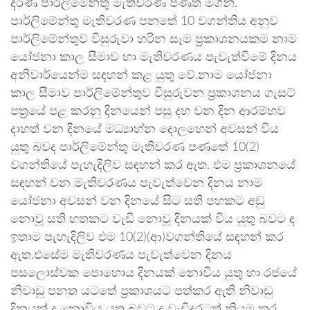
දරණ පාර්ලිමේන්තු මැතිවරණ පණත මගිනි.
පාර්ලිමේන්තු මැතිවරණ පනතේ 10 වගන්තිය අනුව
පාර්ලිමේන්තුව විසුරුවා හරින සෑම ප්‍රකාශනයකම නාම
යෝජනා කාල සීමාව හා මැතිවරණය පැවැත්වීමේ දිනය
අනිවාර්යෙන්ම සඳහන් කළ යුතු වේ.නාම යෝජනා
කාල සීමාව පාර්ලිමේන්තුව විසුරුවන ප්‍රකාශනය ගැසට්
පත්‍රයේ පළ කරනු දිනයෙන් පසු දහ වන දින ආරම්භව
දාහත් වන දිනයේ මධ්‍යාහ්න දොලහෙන් අවසන් විය
යුතු බවද පාර්ලිමේන්තු මැතිවරණ පණතේ 10(2)
වගන්තියේ පැහැදිලිව සඳහන් කර ඇත. එම ප්‍රකාශනයේ
සඳහන් වන මැතිවරණය පැවැත්වෙන දිනය නාම
යෝජනා අවසන් වන දිනයේ සිට සති පහකට අඩු
නොවූ සති හතකට වැඩි නොවූ දිනයක් විය යුතු බවට ද
ඉතාම පැහැදිලිව එම 10(2)(ආ)වගන්‍තියේ සඳහන් කර
ඇත.එසේම මැතිවරණය පැවැත්වෙන දිනය
පසලොස්වක පොහොය දිනයක් නොවිය යුතු හා රජයේ
නිවාඩු පනත යටතේ ප්‍රකාශයට පත්කර ඇති නිවාඩු
දිනයක් ද නොවිය යුතු බවට ද වැඩිදුරටත් නියම කර