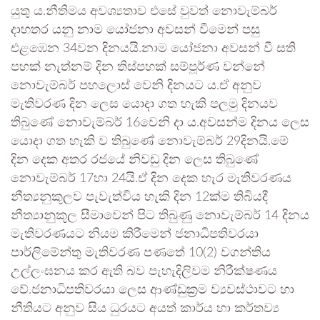
යුතු ය.නීතිමය අවශ්‍යතාව එසේ වුවත් නොවැම්බර්
දාහතර යනු නාම යෝජනා අවසන් වීමෙන් පසු
එළඹෙන 34වන දිනයයි.නාම යෝජනා අවසන් වී සති
පහක් නැත්නම් දින තිස්පහක් සම්පූර්ණ වන්නේ
නොවැම්බර් පහලොස් වෙනි දිනයට ය.ඒ අනුව
මැතිවරණ දින ලෙස යොදා ගත හැකි පලමු දිනයව
තිබුණේ නොවැම්බර් 16වෙනි දා ය.අවසන්ම දිනය ලෙස
යොදා ගත හැකි ව තිබුණේ නොවැම්බර් 29දිනයි.මේ
දින දෙක අතර රජයේ නිවඩු දින ලෙස තිබුණේ
නොවැම්බර් 17හා 24යි.ඒ දින දෙක හැර මැතිවරණය
නීත්‍යනුකූලව පැවැත්විය හැකි දින 12ක්ම තිබියදී
නීත්‍යානුකූල සීමාවෙන් පිට තිබුණු නොවැම්බර් 14 දිනය
මැතිවරණයට නියම කිරීමෙන් ජනාධිපතිවරයා
පාර්ලිමේන්තු මැතිවරණ පණතේ 10(2) වගන්තිය
උල්ලංඝනය කර ඇති බව පැහැදිලිවම නිරීක්ෂණය
වේ.ජනාධිපතිවරයා ලෙස ආණ්ඩුක්‍රම ව්‍යවස්ථාවට හා
නීතියට අනුව සිය ධුරයට අයත් කාර්ය හා කර්තව්‍ය