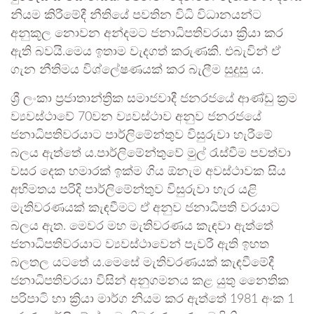
නියම කිරීමේදී නීතියේ පවතින විධි විධානයන්ට
අනුකූල නොවන අන්දමට ජනාධිපතිවරයා ක්‍රියා කර
ඇති බවයි.මෙය ඉතාම වැදගත් කරුණකි. එබැවින් ඒ
ගැන නීතිමය විශ්ලේෂණයක් කර බැලීම සුදුසු ය.
ශ්‍රී ලංකා ප්‍රජාතාන්ත්‍රික සමාජවාදී ජනරජයේ ආණ්ඩු ක්‍රම
ව්‍යවස්ථාවේ 70වන ව්‍යවස්ථාව අනුව ජනරජයේ
ජනාධිපතිවරයාට පාර්ලිමේන්තුව විසුරුවා හැරීමේ
බලය ඇත්තේ ය.පාර්ලිමේන්තුවේ මුල්‍ රැස්වීම පවත්වා
වසර දෙක හමාරක් ඉක්ම ගිය ඕනැම අවස්ථාවක සිය
අභිමතය පරිදි පාර්ලිමේන්තුව විසුරුවා හැර යළි
මැතිවරණයක් කැඳවීමට ඒ අනුව ජනාධිපති වරයාට
බලය ඇත. මෙවර මහ මැතිවරණය කැඳවා ඇත්තේ
ජනාධිපතිවරයාට ව්‍යවස්ථාවෙන් පැවරී ඇති ඉහත
බලතල යටතේ ය.මෙසේ මැතිවරණයක් කැඳවීමේදී
ජනාධිපතිවරයා විසින් අනුගමනය කළ යුතු නෛතික
පරිපාටි හා ක්‍රියා මාර්ග නියම කර ඇත්තේ 1981 අංක 1