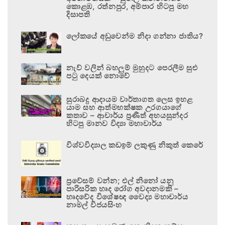
කොළඹ, රත්නපුර, අම්පාර හිටපු මහ
දිසාපති
ලෝකයේ අඩුවෙන්ම නිදා ගන්නා ජාතිය?
නැව් වලින් බහලුම් මුහුදට පෙරලීම සුළු
පටු දෙයක් නොවේ
සුරාබදු ආදායම වාර්තාගත ලෙස ඉහළ
යාම සහ ආත්මභක්ෂක උරගයාගේ
කතාව – ආචාර්ය ප්‍රණීත් අභයසුන්දර
හිටපු මානව විද්‍යා මහාචාර්ය
විශ්වවිද්‍යාල කඩඉම් ලකුණු නිකුත් කෙරේ
ප්‍රවේසම් වන්න; එල් නිනෝ යනු
පාරිසරික හෘද රෝග අවදානමකි –
හෘදවේද විශේෂඥ වෛද්‍ය මහාචාර්ය
නාමල් විජයසිංහ