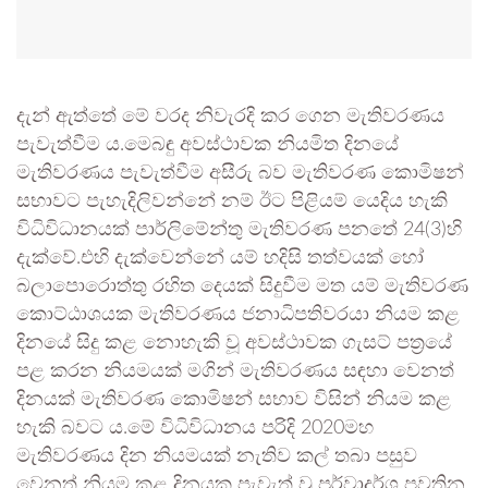
දැන් ඇත්තේ මේ වරද නිවැරදි කර ගෙන මැතිවරණය
පැවැත්වීම ය.මෙබඳු අවස්‍ථාවක නියමිත දිනයේ
මැතිවරණය පැවැත්වීම අසීරු බව මැතිවරණ කොමිෂන්
සභාවට පැහැදිලිවන්නේ නම් ඊට පිළියම් යෙදිය හැකි
විධිවිධානයක් පාර්ලිමේන්තු මැතිවරණ පනතේ 24(3)හි
දැක්වේ.එහි දැක්වෙන්නේ යම් හදිසි තත්වයක් හෝ
බලාපොරොත්තු රහිත දෙයක් සිදුවීම මත යම් මැතිවරණ
කොට්ඨාශයක මැතිවරණය ජනාධිපතිවරයා නියම කළ
දිනයේ සිදු කළ නොහැකි වූ අවස්ථාවක ගැසට් පත්‍රයේ
පළ කරන නියමයක් මගින් මැතිව‍රණය සඳහා වෙනත්
දිනයක් මැතිවරණ කොමිෂන් සභාව විසින් නියම කළ
හැකි බවට ය.මේ විධිවිධානය පරිදි 2020මහ
මැතිවරණය දින නියමයක් නැතිව කල් තබා පසුව
වෙනත් නියම කළ දිනයක පැවැත් වූ පූර්වාදර්ශ පවතින