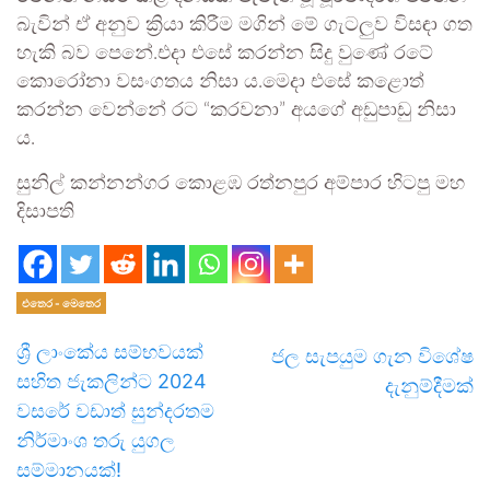
බැවින් ඒ අනුව ක්‍රියා කිරීම මගින් මේ ගැටලුව විසඳා ගත
හැකි බව පෙනේ.එදා එසේ කරන්න සිදු වුණේ රටේ
කොරෝනා වසංගතය නිසා ය.මෙදා එසේ කළොත්
කරන්න වෙන්නේ රට “කරවනා” අයගේ අඩුපාඩු නිසා
ය.
සුනිල් කන්නන්ගර කොළඹ රත්නපුර අම්පාර හිටපු මහ
දිසාපති
එතෙර - මෙතෙර
ශ්‍රී ලාංකේය සම්භවයක්
ජල සැපයුම ගැන විශේෂ
සහිත ජැකලින්ට 2024
දැනුම්දීමක්
වසරේ වඩාත් සුන්දරතම
නිර්මාංශ තරු යුගල
සම්මානයක්!