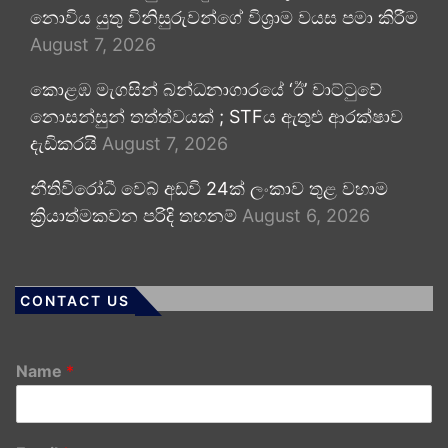
නොවිය යුතු විනිසුරුවන්ගේ විශ්‍රාම වයස පමා කිරීම
August 7, 2026
කොළඹ මැගසින් බන්ධනාගාරයේ ‘ඊ’ වාට්ටුවේ
නොසන්සුන් තත්ත්වයක් ; STFය ඇතුළු ආරක්ෂාව
දැඩිකරයි
August 7, 2026
නීතිවිරෝධී වෙබ් අඩවි 24ක් ලංකාව තුළ වහාම
ක්‍රියාත්මකවන පරිදි තහනම්
August 6, 2026
CONTACT US
Name
*