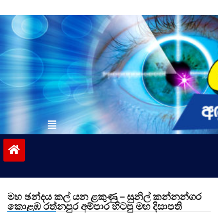
Skip
to
content
vinivida.lk
මහ ඡන්දය කල් යන ළකුණු – සුනිල් කන්නන්ගර
කොළඹ රත්නපුර අම්පාර හිටපු මහ දිසාපති