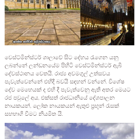
වෙස්ට්මින්ස්ටර් ශාලාවේ සිට දේහය රැගෙන යනු
ලබන්නේ ලන්ඩනයේම පිහිටි වෙස්ට්මින්ස්ටර් ඇබී
දේවස්ථානය වෙතයි. රාජ්‍ය අවමගුල් උත්සවය
පැවැත්වෙන්නේ එහිදී බවයි සඳහන් වන්නේ. විශේෂ
දේව මෙහෙයක් ද එහි දී පැවැත්වෙනු ඇති අතර මෙයට
රජ පවුලේ අය, එක්සත් රාජධානියේ දේශපාලන
නායකයන්, ලෝක නායකයන් ඇතුළු ප්‍රභූන් රැසක්
සහභාගි වීමට නියමිත යි.