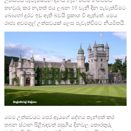
උත්සවය පැවැත්වෙන දිනය ගැන තවම නිශ්චිතව
තහවුරු කර නැතත් එය ලබන 19 වැනි දින පැවැත්වීමට
බොහෝ දුරට ඉඩ ඇති බවයි ප්‍රකාශ වී ඇත්තේ. මෙය
රාජ්‍ය අවමගුල් උත්සවයක් ලෙස පැවැත්වීමට නියමිතයි.
මෙම උත්සවයට පෙර ඇයගේ දේහය තැන්පත් කර
තබන ස්ථාන පිළිබඳවත් පසුගිය දිනවල තොරතුරු