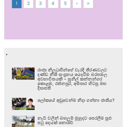
1
2
3
4
5
›
»
.
රාජ්‍ය නිලධාරීන්ගේ වැරදි තීරණවලට
දණ්ඩ නීති සංග්‍රහය යෙදවීම බරපතල
අවභාවිතයකි – සුනිල් කන්නන්ගර
කොළඹ, රත්නපුර, අම්පාර හිටපු මහ
දිසාපති
ලෝකයේ අඩුවෙන්ම නිදා ගන්නා ජාතිය?
නැව් වලින් බහලුම් මුහුදට පෙරලීම සුළු
පටු දෙයක් නොවේ