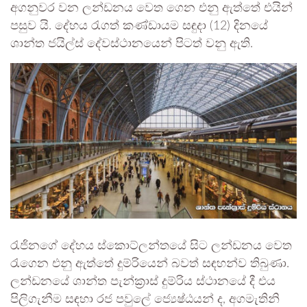
අගනුවර වන ලන්ඩනය වෙත ගෙන එනු ඇත්තේ එයින්
පසුව යි. දේහය රැගත් කණ්ඩායම සඳුදා (12) දිනයේ
ශාන්ත ජයිල්ස් දේවස්ථානයෙන් පිටත් වනු ඇති.
රැජිනගේ දේහය ස්කොට්ලන්තයේ සිට ලන්ඩනය වෙත
රැගෙන එනු ඇත්තේ දුම්රියෙන් බවත් සඳහන්ව තිබුණා.
ලන්ඩනයේ ශාන්ත පැන්ක්‍රාස් දුම්රිය ස්ථානයේ දී එය
පිලිගැනීම සඳහා රජ පවුලේ ජ්‍යෙෂ්ඨයන් ද, අගමැතිනි