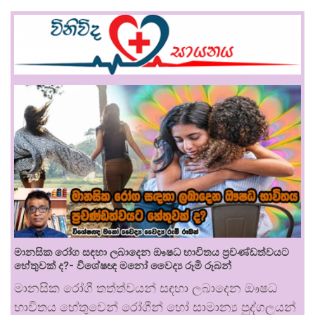
මානසික රෝග සඳහා ලබාදෙන ඖෂධ භාවිතය ප්‍රචණ්ඩත්වයට
හේතුවක් ද?- විශේෂඥ මනෝ වෛද්‍ය රූමි රූබන්
මානසික රෝගී තත්ත්වයන් සඳහා ලබාදෙන ඖෂධ
භාවිතය හේතුවෙන් රෝගීන් හෝ සාමාන්‍ය පුද්ගලයන්