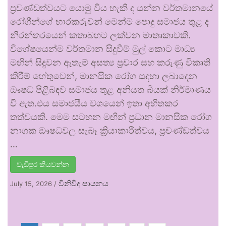
ප්‍රචණ්ඩත්වයට යොමු විය හැකි ද යන්න වර්තමානයේ
රෝගීන්ගේ භාරකරුවන් මෙන්ම පොදු සමාජය තුළ ද
නිරන්තරයෙන් කතාබහට ලක්වන මාතෘකාවකි.
විශේෂයෙන්ම වර්තමාන සිදුවීම් මුල් කොට මාධ්‍ය
මඟින් සිදුවන ඇතැම් අසත්‍ය ප්‍රචාර සහ කරුණු විකෘති
කිරීම් හේතුවෙන්, මානසික රෝග සඳහා ලබාදෙන
ඖෂධ පිළිබඳව සමාජය තුළ අනියත බියක් නිර්මාණය
වී ඇත.එය සමාජයීය වශයෙන් ඉතා අහිතකර
තත්වයකි. මෙම සටහන මඟින් ප්‍රධාන මානසික රෝග
නාශක ඖෂධවල සැබෑ ක්‍රියාකාරීත්වය, ප්‍රචණ්ඩත්වය
…
වැඩිපුර කියවන්න
විනිවිද සායනය
July 15, 2026
/