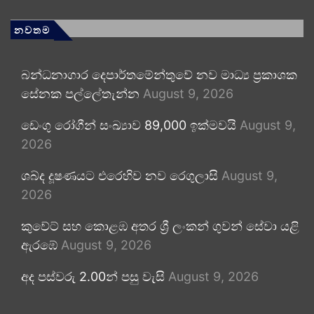
නවතම
බන්ධනාගාර දෙපාර්තමේන්තුවේ නව මාධ්‍ය ප්‍රකාශක
සේනක පල්ලේතැන්න
August 9, 2026
ඩෙංගු රෝගීන් සංඛ්‍යාව 89,000 ඉක්මවයි
August 9,
2026
ශබ්ද දූෂණයට එරෙහිව නව රෙගුලාසි
August 9,
2026
කුවේට් සහ කොළඹ අතර ශ්‍රී ලංකන් ගුවන් සේවා යළි
ඇරඹේ
August 9, 2026
අද පස්වරු 2.00න් පසු වැසි
August 9, 2026