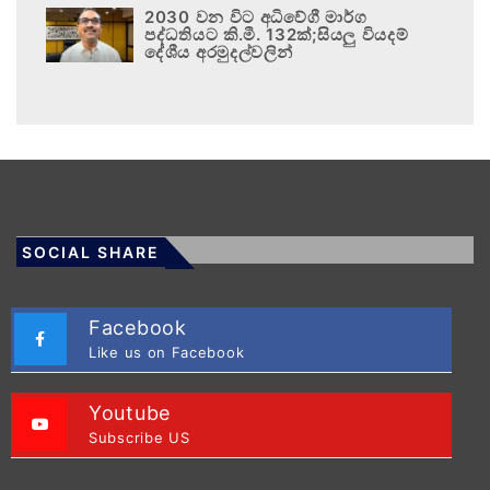
2030 වන විට අධිවේගී මාර්ග
පද්ධතියට කි.මී. 132ක්;සියලු වියදම්
දේශීය අරමුදල්වලින්
SOCIAL SHARE
Facebook
Like us on Facebook
Youtube
Subscribe US