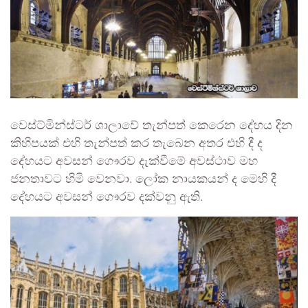
වෙස්ට්මින්ස්ටර් ශාලාවේ තැන්පත් කෙරෙන දේහය දින
කිහිපයක් එහි තැන්පත් කර තැබෙන අතර එහි දී ද
දේහයට අවසන් ගෞරව දැක්වීමේ අවස්ථාව මහ
ජනතාවට හිමි වෙනවා. ලෝක නායකයන් ද මෙහි දී
දේහයට අවසන් ගෞරව දක්වනු ඇති.