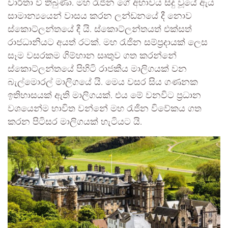
වාර්තා වී තිබුණා. මහ රැජින ගේ අභාවය සිදු වූයේ ඇය
සාමාන්‍යයෙන් වාසය කරන ලන්ඩනයේ දී නොව
ස්කොට්ලන්තයේ දී යි. ස්කොට්ලන්තයත් එක්සත්
රාජධානියට අයත් රටක්. මහ රැජින සම්ප්‍රදායක් ලෙස
සෑම වසරකම ගිම්හාන සෘතුව ගත කරන්නේ
ස්කොට්ලන්තයේ පිහිටි රාජකීය මාලිගයක් වන
බැල්මොරල් මාලිගයේ යි. මෙය වසර සිය ගණනක
ඉතිහාසයක් ඇති මාලිගයක්. එය මේ වනවිට ප්‍රධාන
වශයෙන්ම භාවිත වන්නේ මහ රැජින විවේකය ගත
කරන පිටිසර මාලිගයක් හැටියට යි.