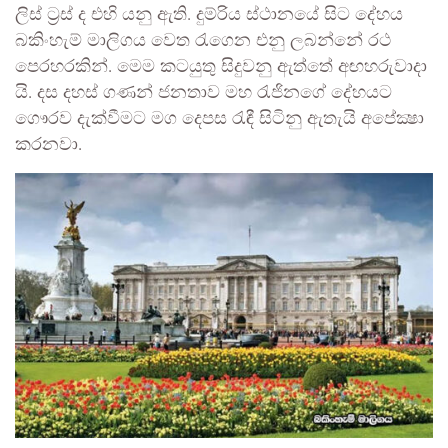
ලිස් ට්‍රස් ද එහි යනු ඇති. දුම්රිය ස්ථානයේ සිට දේහය
බකිංහැම් මාලිගය වෙත රැගෙන එනු ලබන්නේ රථ
පෙරහරකින්. මෙම කටයුතු සිදුවනු ඇත්තේ අඟහරුවාදා
යි. දස දහස් ගණන් ජනතාව මහ රැජිනගේ දේහයට
ගෞරව දැක්වීමට මග දෙපස රැඳී සිටිනු ඇතැයි අපේක්‍ෂා
කරනවා.