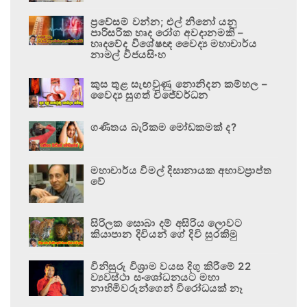
ප්‍රවේසම් වන්න; එල් නිනෝ යනු
පාරිසරික හෘද රෝග අවදානමකි –
හෘදවේද විශේෂඥ වෛද්‍ය මහාචාර්ය
නාමල් විජයසිංහ
කුස තුළ සැඟවුණු නොනිදන කම්හල –
වෛද්‍ය සුගත් විජේවර්ධන
ගණිතය බැරිකම මෝඩකමක් ද?
මහාචාර්ය විමල් දිසානායක අභාවප්‍රාප්ත
වේ
සිරිලක සොබා දම් අසිරිය ලොවට
කියාපාන දිවියන් ගේ දිවි සුරකිමු
විනිසුරු විශ්‍රාම වයස දිගු කිරීමේ 22
ව්‍යවස්ථා සංශෝධනයට මහා
නාහිමිවරුන්ගෙන් විරෝධයක් නෑ