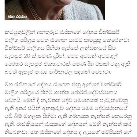
කටයුතුවලින් අනතුරුව රැජිනගේ දේහය වින්ඩ්සර්
මාලිග පරිශ්‍රය වෙත රැගෙන යාමට කටයුතු කෙරෙනවා.
වින්ඩ්සර් මාලිගය පිහිටා ඇත්තේ ලන්ඩනයේ සිට
සැතපුම් 20 ක් පමණ දුරින්. මෙම අවසන් අවමගුල්
පෙරහර සැතපුම් එකහමාරක් පමණ දිග එකක් වනු ඇති
බවත් ඇතැම් මාධ්‍ය වාර්තාවල සඳහන් වෙනවා.
මහ රැජිනගේ දේහය රැගෙන එනු ඇත්තේ වින්ඩ්සර්
මාලිග පරිශ්‍රයේ පිහිටි ශාන්ත ජොර්ජ් දේවස්ථානය
වෙතයි. මෙහි දී නැවතත් දේව මෙහෙයක් පැවැත්වෙනු
ඇති අතර එයින් අනතුරුව දේහය මෙම දේවස්ථානයේ
යටි බිම් මහලක පිහිටා ඇති ගර්භයක තැන්පත් කෙරෙනු
ඇති. රාජකීයයන් රැසකගේ දේහයන් මෙහි තැන්පත් කර
තිබෙනවා. මහ රැජිනගේ දේහය ද ඇයගේ මව්පියන් ගේ