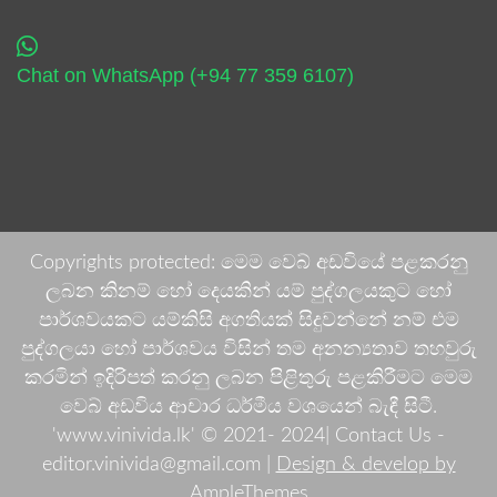
Chat on WhatsApp (+94 77 359 6107)
Copyrights protected: මෙම වෙබ් අඩවියේ පළකරනු
ලබන කිනම් හෝ දෙයකින් යම් පුද්ගලයකුට හෝ
පාර්ශවයකට යම්කිසි අගතියක් සිදුවන්නේ නම් එම
පුද්ගලයා හෝ පාර්ශවය විසින් තම අනන්‍යතාව තහවුරු
කරමින් ඉදිරිපත් කරනු ලබන පිළිතුරු පළකිරීමට මෙම
වෙබ් අඩවිය ආචාර ධර්මීය වශයෙන් බැඳී සිටී.
'www.vinivida.lk' © 2021- 2024| Contact Us -
editor.vinivida@gmail.com |
Design & develop by
AmpleThemes