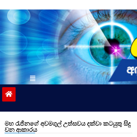
Skip
to
content
vinivida.lk
මහ රැජිනගේ අවමගුල් උත්සවය දක්වා කටයුතු සිදු
වන ආකාරය