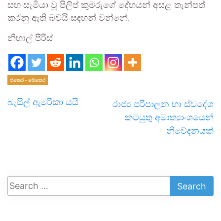
සහ සැමියා වූ පිලිප් කුමරුගේ දේහයන් අසළ තැන්පත්
කරනු ඇති බවයි සඳහන් වන්නේ.
නිහාල් පීරිස්
එතෙර - මෙතෙර
බැසිල් ඇමරිකා යයි
රාජ්‍ය පරිපාලන හා ස්වදේශ
කටයුතු අමාත්‍යාංශයෙන්
නිවේදනයක්