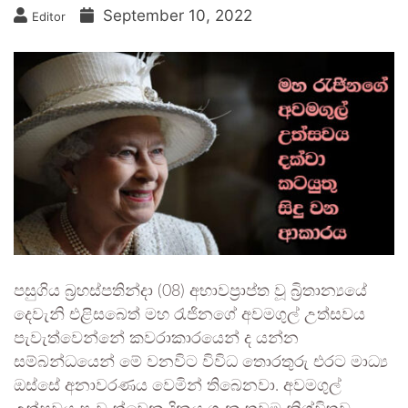
September 10, 2022
Editor
පසුගිය බ්‍රහස්පතින්දා (08) අභාවප්‍රාප්ත වූ බ්‍රිතාන්‍යයේ
දෙවැනි එළිසබෙත් මහ රැජිනගේ අවමගුල් උත්සවය
පැවැත්වෙන්නේ කවරාකාරයෙන් ද යන්න
සම්බන්ධයෙන් මේ වනවිට විවිධ තොරතුරු එරට මාධ්‍ය
ඔස්සේ අනාවරණය වෙමින් තිබෙනවා. අවමගුල්