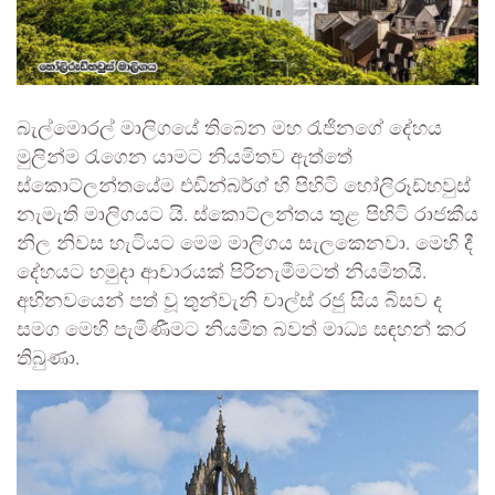
බැල්මොරල් මාලිගයේ තිබෙන මහ රැජිනගේ දේහය
මුලින්ම රැගෙන යාමට නියමිතව ඇත්තේ
ස්කොට්ලන්තයේම එඩින්බර්ග් හි පිහිටි හෝලිරූඩ්හවුස්
නැමැති මාලිගයට යි. ස්කොට්ලන්තය තුළ පිහිටි රාජකීය
නිල නිවස හැටියට මෙම මාලිගය සැලකෙනවා. මෙහි දී
දේහයට හමුදා ආචාරයක් පිරිනැමීමටත් නියමිතයි.
අභිනවයෙන් පත් වූ තුන්වැනි චාල්ස් රජු සිය බිසව ද
සමග මෙහි පැමිණීමට නියමිත බවත් මාධ්‍ය සඳහන් කර
තිබුණා.