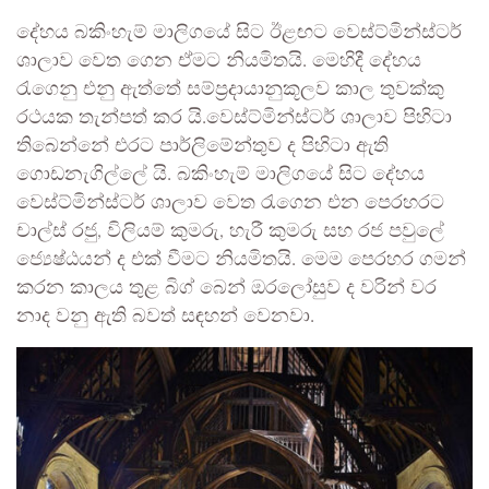
දේහය බකිංහැම් මාලිගයේ සිට ඊළඟට වෙස්ට්මින්ස්ටර්
ශාලාව වෙත ගෙන ඒමට නියමිතයි. මෙහිදී දේහය
රැගෙනු එනු ඇත්තේ සම්ප්‍රදායානුකූලව කාල තුවක්කු
රථයක තැන්පත් කර යි.වෙස්ට්මින්ස්ටර් ශාලාව පිහිටා
තිබෙන්නේ එරට පාර්ලිමේන්තුව ද පිහිටා ඇති
ගොඩනැගිල්ලේ යි. බකිංහැම් මාලිගයේ සිට දේහය
වෙස්ට්මින්ස්ටර් ශාලාව වෙත රැගෙන එන පෙරහරට
චාල්ස් රජු, විලියම් කුමරු, හැරී කුමරු සහ රජ පවුලේ
ජ්‍යෙෂ්ඨයන් ද එක් වීමට නියමිතයි. මෙම පෙරහර ගමන්
කරන කාලය තුළ බිග් බෙන් ඔරලෝසුව ද වරින් වර
නාද වනු ඇති බවත් සඳහන් වෙනවා.