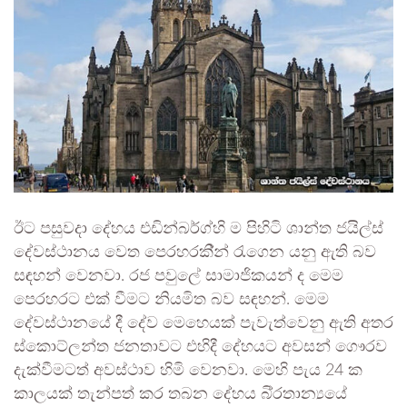
ඊට පසුවදා දේහය එඩින්බර්ග්හි ම පිහිටි ශාන්ත ජයිල්ස්
දේවස්ථානය වෙත පෙරහරකි්න් රැගෙන යනු ඇති බව
සඳහන් වෙනවා. රජ පවුලේ සාමාජිකයන් ද මෙම
පෙරහරට එක් වීමට නියමිත බව සඳහන්. මෙම
දේවස්ථානයේ දී දේව මෙහෙයක් පැවැත්වෙනු ඇති අතර
ස්කොට්ලන්ත ජනතාවට එහිදී දේහයට අවසන් ගෞරව
දැක්වීමටත් අවස්ථාව හිමි වෙනවා. මෙහි පැය 24 ක
කාලයක් තැන්පත් කර තබන දේහය බි්‍රතාන්‍යයේ