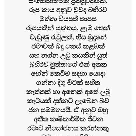
සංකේතාත්මක ප්‍රතිමූර්තියකි.
රූප කාය අනුව වුවද බහිරව
මුත්තා වියපත් තාපස
රූපයකින් යුක්තය. ළැම තෙක්
වැඩුණු රැවුලක්, හිස මුදුනේ
ජටාවක් බඳු කෙස් කළඹක්
සහ නග්න උඩු කයකින් යුත්
බහිරව මුත්තාගේ එක් අතක
හේන් කෙටීම සඳහා යොදා
ගන්නා දිගු මිටක් සහිත
කැත්තක් හා අනෙක් අතේ ලබු
කැටයක් දක්නට ලැබෙන බව
ජන සම්මතයයි. ඒ අනුව ඔහු
අතීත කෘෂිකාර්මික ජීවන
රටාව නියෝජනය කරන්නකු