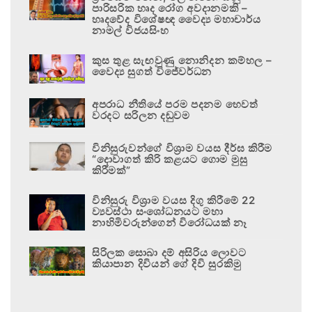
පාරිසරික හෘද රෝග අවදානමකි –
හෘදවේද විශේෂඥ වෛද්‍ය මහාචාර්ය
නාමල් විජයසිංහ
කුස තුළ සැඟවුණු නොනිදන කම්හල –
වෛද්‍ය සුගත් විජේවර්ධන
අපරාධ නීතියේ පරම පදනම හෙවත්
වරදට සරිලන දඬුවම
විනිසුරුවන්ගේ විශ්‍රාම වයස දීර්ඝ කිරීම
“දොවාගත් කිරි කළයට ගොම මුසු
කිරීමක්”
විනිසුරු විශ්‍රාම වයස දිගු කිරීමේ 22
ව්‍යවස්ථා සංශෝධනයට මහා
නාහිමිවරුන්ගෙන් විරෝධයක් නෑ
සිරිලක සොබා දම් අසිරිය ලොවට
කියාපාන දිවියන් ගේ දිවි සුරකිමු