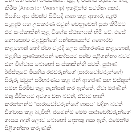
චීන සහ ජපන් සංස්කෘතීන් තුළ ද මියගිය ඥාතීන්ට ගරු
කිරීම (Ancestor Worship) ඉහළින්ම පවතින අතර,
මියගිය අය ජීවත්ව සිටියදී ආශා කළ ආහාර, ඇඳුම්
පැළඳුම් සහ උපකරණ ඔවුන් වෙනුවෙන් පූජා කිරීමට
එම සංස්කෘතීන් තුළ විශේෂ ස්ථානයක් හිමි වේ. එසේ
නොකොට මළවුන්ගේ සන්තකයන්ට අගෞරව
කළහොත් හෝ ඒවා වැරදි ලෙස පරිහරණය කළහොත්,
මළගිය ප්‍රාණකාරයන් කෝපයට පත්ව පළිගන්නා බවට
ජන විශ්වාස බොහෝ සංස්කෘතීන්හි පවතී. පුරාණ
ඊජිප්තුවේ මියගිය රජවරුන්ගේ (පාරාවෝවරුන්ගේ)
සිරුරු ඔවුන් පරිහරණය කළ රන් ආභරණ සහ වස්තූන්
සමඟ පිරමීඩ තුළ තැන්පත් කර ඇත්තේ, ඒවා මරණින්
මතු ජීවිතයට අවශ්‍ය වන බවත්, ඒවාට හානි
කරන්නන්ට “පාරාවෝවරුන්ගේ ශාපය” වදින බවත්
විශ්වාස කළ බැවිනි. එමෙන්ම මෙම පාරාවෝවරුන්ගේ
ශාපය අදත් ලොව බොහෝ දෙනකු අසා ඇති, එමෙන්ම
පිළිගන්නා කරුණකි.