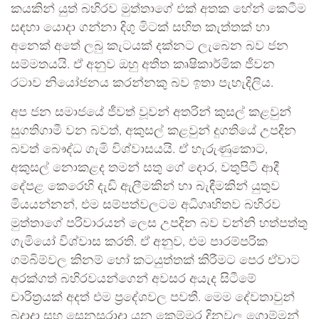
කයකින් යුත් බහිරව මුත්තාගේ එක් අතක හේන් කෙටීම
සඳහා යොදා ගන්නා දිගු මිටක් සහිත කැත්තක් හා
අනෙක් අතේ ලබු කැටයක් දක්නට ලැබෙන බව ජන
සම්මතයයි. ඒ අනුව ඔහු අතීත කෘෂිකාර්මික ජීවන
රටාව නියෝජනය කරන්නකු බව ඉතා පැහැදිලිය.
අප ජන සමාජයේ ජීවත් වූවන් අතරින් කුසල් කළවුන්
සුගතිගාමී වන බවත්, අකුසල් කළවුන් දුගතියේ උපදින
බවත් බෞද්ධ ගැමි විශ්වාසයයි. ඒ හැරුණුකොට,
අකුසල් නොකළද තමන් සතු ගේ දොර, වතුපිටි ආදී
දේපළ කෙරෙහි දැඩි ඇලීමකින් හා බැඳීමකින් යුතුව
මියයන්නන්, එම සම්පත්වලටම අධිගෘහිතව බහිරව
මුත්තාගේ පරිවාරයන් ලෙස උපදින බව වන්නි හත්පත්තු
ගැමියෝ විශ්වාස කරති. ඒ අනුව, එම පාරම්පරික
ගම්බිම්වල කිනම් හෝ කටයුත්තක් කිරීමට පෙර ඒවාට
අරක්ගත් බහිරවයන්ගෙන් අවසර අයැද සිටීමේ
චාරිත්‍රයක් අදත් එම ප්‍රදේශවල පවතී. මෙම දේවතාවුන්
බදාදා සහ සෙනසුරාදා යන කෙම්මුර දිනවල ගොම්මන්