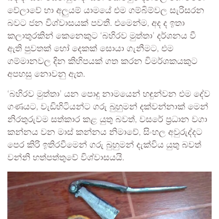
වේලාවේ හා අලුයම් යාමයේ එම ගම්බිම්වල සැරිසරන
බවට ජන විශ්වාසයක් පවතී. එමෙන්ම, අද ද ඉතා
කලාතුරකින් කෙනෙකුට ‘බහිරව මුත්තා’ දර්ශනය වී
ඇති පුවතක් හෝ දෙකක් සොයා ගැනීමට, එම
ගම්මානවල දින කිහිපයක් ගත කරන විමර්ශකයකුට
අපහසු නොවනු ඇත.
‘බහිරව මුත්තා’ යන පොදු නාමයෙන් හඳුන්වන එම දේව
ගණයට, වැඩිහිටියන්ට ගරු බුහුමන් දක්වන්නාක් මෙන්
නිරතුරුවම සත්කාර කළ යුතු බවත්, වසරේ ප්‍රධාන වගා
කන්නය වන මාස් කන්නය නිමාවේ, සිංහල අවුරුද්දට
පෙර කිරි ඉතිරවීමෙන් ගරු බුහුමන් දැක්විය යුතු බවත්
වන්නි හත්පත්තුවේ විශ්වාසයයි.