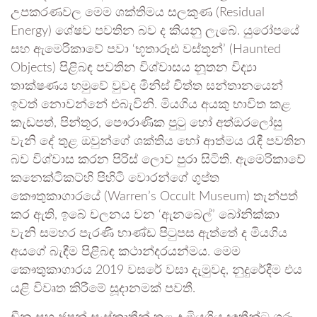
උපකරණවල මෙම ශක්තිමය සලකුණ (Residual
Energy) ශේෂව පවතින බව ද කියනු ලැබේ. යුරෝපයේ
සහ ඇමෙරිකාවේ පවා ‘භූතාරූඪ වස්තූන්’ (Haunted
Objects) පිළිබඳ පවතින විශ්වාසය නූතන විද්‍යා
තාක්ෂණය හමුවේ වුවද මිනිස් චිත්ත සන්තානයෙන්
ඉවත් නොවන්නේ එබැවිනි. මියගිය අයකු භාවිත කළ
කැඩපත්, පින්තූර, පෞරාණික පුටු හෝ අත්ඔරලෝසු
වැනි දේ තුළ ඔවුන්ගේ ශක්තිය හෝ ආත්මය රැඳී පවතින
බව විශ්වාස කරන පිරිස් ලොව පුරා සිටිති. ඇමෙරිකාවේ
කනෙක්ටිකට්හි පිහිටි වොරන්ගේ ගුප්ත
කෞතුකාගාරයේ (Warren’s Occult Museum) තැන්පත්
කර ඇති, ඉබේ චලනය වන ‘ඇනබෙල්’ බෝනික්කා
වැනි සමහර පැරණි භාණ්ඩ පිටුපස ඇත්තේ ද මියගිය
අයගේ බැඳීම පිළිබඳ කථාන්දරයන්මය. මෙම
කෞතුකාගාරය 2019 වසරේ වසා දැමුවද, නුදුරේදීම එය
යළි විවෘත කිරීමේ සූදානමක් පවතී.