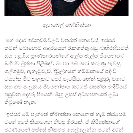
ඇනබෙල් බෝනික්කා
“ගේ දොර ඉඩකඩම්වලට විතරක් නෙවෙයි, ඉස්සර
තමන් බොහොම ආදරයෙන් රැකගත්තු බඩු බාහිරාදියටත්
ඔය මළගිය ප්‍රාණකාරයන්ගේ ඇල්ම බැල්ම තියෙනවා.”
බහිරව මුත්තා පිළිබඳව මා හා බොහෝ කරුණු පැවසූ
ගල්ගමුව, ඇහැටුවැව, දිවුල්ගනේ ගම්මානයේ පදිංචි
වසන්ත මීට කලකට පෙර පැවසීය. හේන් කුඹුරු වගාව
සහ ගව පාලනය ජීවනෝපාය කරගත් වසන්ත මැදිවියේ
පසුවන දෙදරු පියෙකි. ඔහු උසස් අධ්‍යාපනයක් ලබා
තිබුණේ නැත.
“ඉස්සර මේ පැත්තේ කිරිඅත්තා කෙනෙක් හැම තිස්සෙම
වගේ අතේ තියාගෙන හිටපු ගිරයක්, ඒ කිරිඅත්තාගේ
මරණයෙන් පස්සේ නිකම්ම හෙල්ලෙන්න පටන් අරන්