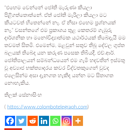
“එහෙම වෙන්නේ ජෝති මැරුණා කියලා
පිළිගත්තොත්නේ. ඒත් ජෝති මැරිලා කියලා මට
කීයටවත් හිතෙන්නේ නෑ. ඒ නිසා එහෙම ප්‍රශ්නයක්
නෑ.” වසන්තගේ එම ප්‍රකාශය තුළ කෙතරම් ගැඹුරු
දාර්ශනික හා මනෝවිද්‍යාත්මක යථාර්ථයක් තිබේදැයි මම
තවමත් සිතමි. එමෙන්ම, මළවුන් සතුව තිබූ දේවල ගුප්ත
බලයක් තිබේද යන කරුණ පසෙක තිබියදී, එච්.ආර්.
ජෝතිපාලයන් සම්බන්ධයෙන් එම ගැමි හදවතින් ඉස්මතු
වූ අව්‍යාජ භක්ත්‍යාදරය කවර විද්වතකුගෙන් වුවද
එලෙසින්ම අසා දැනගත හැකිද යන්න මට සිතාගත
නොහැකිය.
තිලක් සේනාසිංහ
(
https://www.colombotelegraph.com
)