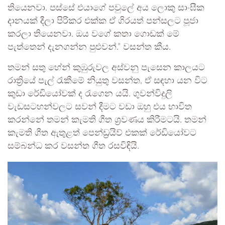
තියෙනවා. පස්සේ එයාගේ පවුලේ අය ලොකු සාංඝීක
දානයක් දීලා පිරිකර එක්ක ඒ ගිරයත් පන්සලට පූජා
කරලා තියෙනවා. ඔය වගේ කතා ගොඩක් මේ
පැත්තෙන් දැනගන්න පුළුවන්.” වසන්ත කීය.
තමන් සතු හේන් කුඹුරුවල අස්වනු පැසෙන කාලයට
රාත්‍රියේ පැල් රැකීමේ නියුතු වසන්ත, ඒ සඳහා යන විට
කුඩා රේඩියෝවක් ද රැගෙන යයි. ගුවන්විදුලි
වැඩසටහන්වලට සවන් දීමට වඩා ඔහු එය භාවිත
කරන්නේ තමන් කැමති ගීත ශ්‍රවණය කිරීමටයි. තමන්
කැමති ගීත ඇතුළත් පෙන්ඩ්‍රයිව් එකක් රේඩියෝවට
සම්බන්ධ කර වසන්ත ගීත රසවිඳියි.