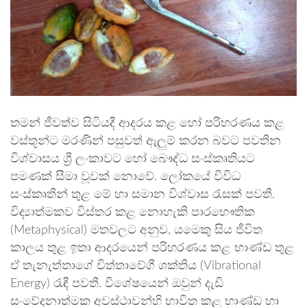
තමන් ජීවත්ව සිටියදී ආදරය කළ හෝ පරිහරණය කළ
වස්තූන්ට මරණින් පසුවත් ඇලුම් කරන බවට පවතින
විශ්වාසය ශ්‍රී ලංකාවට හෝ බෞද්ධ සංස්කෘතියට
පමණක් සීමා වූවක් නොවේ. ලෝකයේ විවිධ
සංස්කෘතීන් තුළ මේ හා සමාන විශ්වාස රැසක් පවතී.
විද්‍යාත්මකව විස්තර කළ නොහැකි පාරභෞතික
(Metaphysical) මතවලට අනුව, යමෙකු සිය ජීවිත
කාලය තුළ ඉතා ආදරයෙන් පරිහරණය කළ භාණ්ඩ තුළ
ඒ තැනැත්තාගේ චිත්තාවේගී ශක්තිය (Vibrational
Energy) රැඳී පවතී. විශේෂයෙන් ඔවුන් දැඩි
සංවේදනාත්මක අවස්ථාවන්හි භාවිත කළ භාණ්ඩ හා