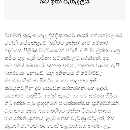
බව ඉතා පැහැදිලිය.
වත්මන් කුරුණෑගල දිස්ත්‍රික්කයට අයත් හත්කෝරලයේ
වන්නි හත්පත්තුවේ ‘බහිරව මුත්තා’ නම් ගම්භාර
දෙවියකු පිළිබඳ විශ්වාසයක් පවතී. බහිරව මුත්තා යනු
භූමිය තුළ ඇති වටිනා සම්පත්වලට අරක්ගත්, අප
සමාජයේ බොහෝ දෙනකු දන්නා හඳුනන වාමන රූපී
බහිරවයා නොවේ. ඔහු අතීතයේ ඒ ගම්බිම්වල
ජීවත්වෙමින් කෘෂිකර්මය, ගව පාලනය ආදී
කටයුතුවලින් දිවි පෙවෙත සරිකරගත්, ගේ දොර,
ඉඩකඩම්, වතුපිටි, හේන් කුඹුරු හා ගව සම්පත හිමිව
තිබූ අතීත ගැමි ප්‍රභූන්ගේ සංකේතාත්මක ප්‍රතිමූර්තියකි.
රූප කාය අනුව වුවද බහිරව මුත්තා වියපත් තාපස
රූපයකින් යුක්තය. ළැම තෙක් වැඩුණු රැවුලක්, හිස
මුදුනේ ජටාවක් බඳු කෙස් කළඹක් සහ නග්න උඩු