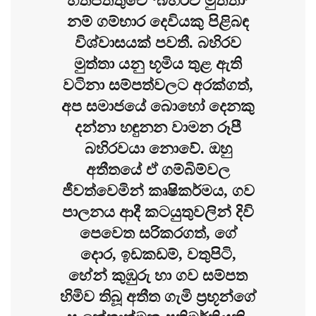
හත්පත්තුවේ ‘බහිරව මුත්තා’
නම් ගම්භාර දෙවියකු පිළිබඳ
විශ්වාසයක් පවතී. බහිරව
මුත්තා යනු භූමිය තුළ ඇති
වටිනා සම්පත්වලට අරක්ගත්,
අප සමාජයේ බොහෝ දෙනකු
දන්නා හඳුනන වාමන රූපී
බහිරවයා නොවේ. ඔහු
අතීතයේ ඒ ගම්බිම්වල
ජීවත්වෙමින් කෘෂිකර්මය, ගව
පාලනය ආදී කටයුතුවලින් දිවි
පෙවෙත සරිකරගත්, ගේ
දොර, ඉඩකඩම්, වතුපිටි,
හේන් කුඹුරු හා ගව සම්පත
හිමිව තිබූ අතීත ගැමි ප්‍රභූන්ගේ