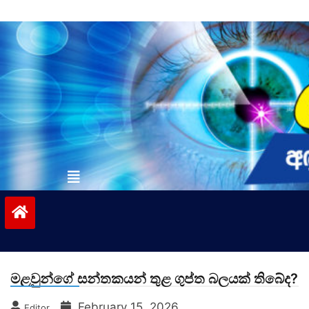
Skip
to
content
vinivida.lk
මළවුන්ගේ සන්තකයන් තුළ ගුප්ත බලයක් තිබේද?
February 15, 2026
Editor