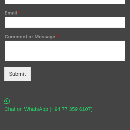
Email
*
Comment or Message
*
Submit
Chat on WhatsApp (+94 77 359 6107)