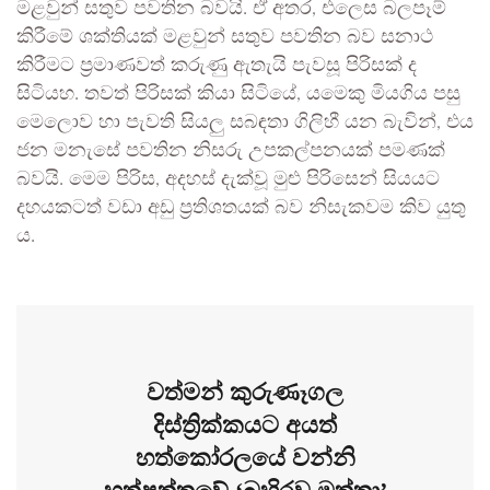
මළවුන් සතුව පවතින බවයි. ඒ අතර, එලෙස බලපෑම්
කිරීමේ ශක්තියක් මළවුන් සතුව පවතින බව සනාථ
කිරීමට ප්‍රමාණවත් කරුණු ඇතැයි පැවසූ පිරිසක් ද
සිටියහ. තවත් පිරිසක් කියා සිටියේ, යමෙකු මියගිය පසු
මෙලොව හා පැවති සියලු සබඳතා ගිලිහී යන බැවින්, එය
ජන මනැසේ පවතින නිසරු උපකල්පනයක් පමණක්
බවයි. මෙම පිරිස, අදහස් දැක්වූ මුළු පිරිසෙන් සියයට
දහයකටත් වඩා අඩු ප්‍රතිශතයක් බව නිසැකවම කිව යුතු
ය.
වත්මන් කුරුණෑගල
දිස්ත්‍රික්කයට අයත්
හත්කෝරලයේ වන්නි