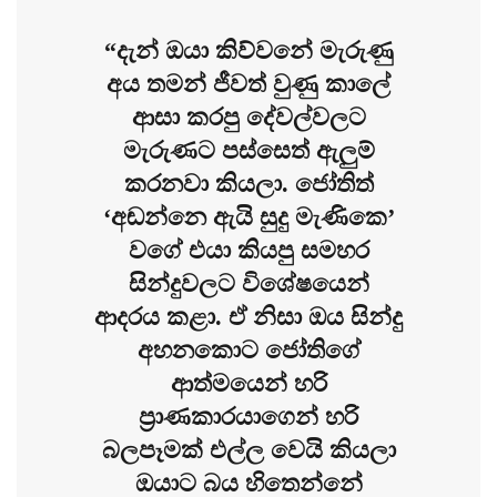
“දැන් ඔයා කිව්වනේ මැරුණු
අය තමන් ජීවත් වුණු කාලේ
ආසා කරපු දේවල්වලට
මැරුණට පස්සෙත් ඇලුම්
කරනවා කියලා. ජෝතිත්
‘අඬන්නෙ ඇයි සුදු මැණිකෙ’
වගේ එයා කියපු සමහර
සින්දුවලට විශේෂයෙන්
ආදරය කළා. ඒ නිසා ඔය සින්දු
අහනකොට ජෝතිගේ
ආත්මයෙන් හරි
ප්‍රාණකාරයාගෙන් හරි
බලපෑමක් එල්ල වෙයි කියලා
ඔයාට බය හිතෙන්නේ