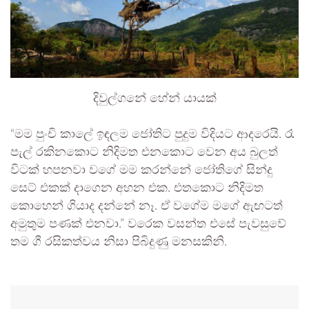
දිවුල්ගනේ හේන් යායක්
“මම පුංචි කාලේ ඉඳලම ජෝතිට පුදුම විදියට ආදරෙයි. රෑ
පැල් රකිනකොට නිදිමත එනකොට වෙන අය බුලත්
විටක් හපනවා වගේ මම කරන්නේ ජෝතිගේ සින්දු
සෙට් එකක් දාගෙන අහන එක. එතකොට නිදිමත
කොහෙන් ගියාද දන්නේ නෑ. ඒ වගේම මගේ ඇඟටත්
අමුතුම පණක් එනවා.” වරෙක වසන්ත එසේ පැවසුවේ
තම ගී රසිකත්වය නිසා පිබිදුණු මනසකිනි.