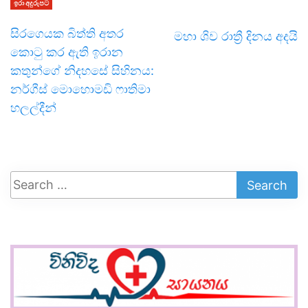
ඉරා අදුරුපට
සිරගෙයක බිත්ති අතර
මහා ශිව රාත්‍රී දිනය අදයි
කොටු කර ඇති ඉරාන
කතුන්ගේ නිදහසේ සිහිනය:
නර්ගීස් මොහොමඩි ෆාතිමා
හලල්දීන්