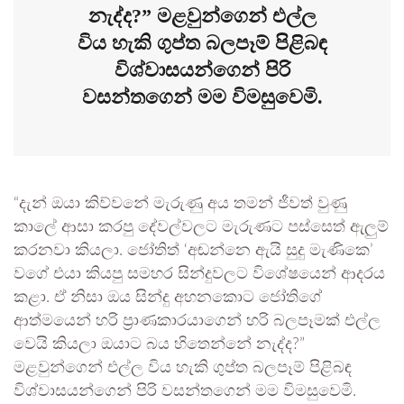
නැද්ද?” මළවුන්ගෙන් එල්ල
විය හැකි ගුප්ත බලපෑම් පිළිබඳ
විශ්වාසයන්ගෙන් පිරි
වසන්තගෙන් මම විමසුවෙමි.
“දැන් ඔයා කිව්වනේ මැරුණු අය තමන් ජීවත් වුණු
කාලේ ආසා කරපු දේවල්වලට මැරුණට පස්සෙත් ඇලුම්
කරනවා කියලා. ජෝතිත් ‘අඬන්නෙ ඇයි සුදු මැණිකෙ’
වගේ එයා කියපු සමහර සින්දුවලට විශේෂයෙන් ආදරය
කළා. ඒ නිසා ඔය සින්දු අහනකොට ජෝතිගේ
ආත්මයෙන් හරි ප්‍රාණකාරයාගෙන් හරි බලපෑමක් එල්ල
වෙයි කියලා ඔයාට බය හිතෙන්නේ නැද්ද?”
මළවුන්ගෙන් එල්ල විය හැකි ගුප්ත බලපෑම් පිළිබඳ
විශ්වාසයන්ගෙන් පිරි වසන්තගෙන් මම විමසුවෙමි.