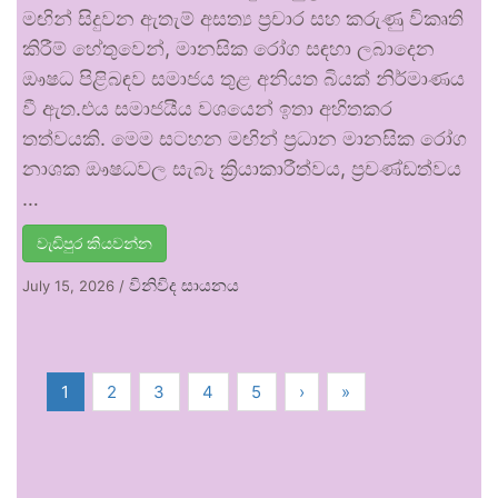
මඟින් සිදුවන ඇතැම් අසත්‍ය ප්‍රචාර සහ කරුණු විකෘති
කිරීම් හේතුවෙන්, මානසික රෝග සඳහා ලබාදෙන
ඖෂධ පිළිබඳව සමාජය තුළ අනියත බියක් නිර්මාණය
වී ඇත.එය සමාජයීය වශයෙන් ඉතා අහිතකර
තත්වයකි. මෙම සටහන මඟින් ප්‍රධාන මානසික රෝග
නාශක ඖෂධවල සැබෑ ක්‍රියාකාරීත්වය, ප්‍රචණ්ඩත්වය
…
වැඩිපුර කියවන්න
විනිවිද සායනය
July 15, 2026
/
1
2
3
4
5
›
»