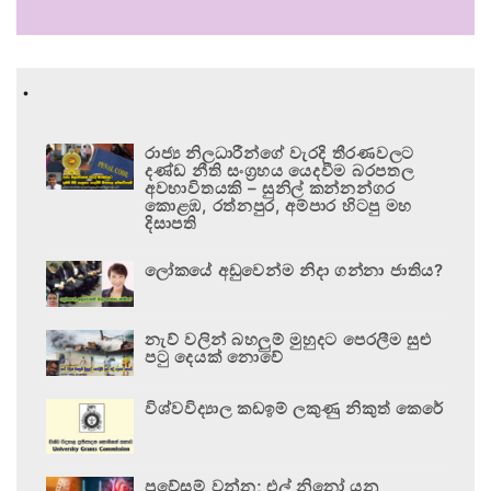
.
රාජ්‍ය නිලධාරීන්ගේ වැරදි තීරණවලට
දණ්ඩ නීති සංග්‍රහය යෙදවීම බරපතල
අවභාවිතයකි – සුනිල් කන්නන්ගර
කොළඹ, රත්නපුර, අම්පාර හිටපු මහ
දිසාපති
ලෝකයේ අඩුවෙන්ම නිදා ගන්නා ජාතිය?
නැව් වලින් බහලුම් මුහුදට පෙරලීම සුළු
පටු දෙයක් නොවේ
විශ්වවිද්‍යාල කඩඉම් ලකුණු නිකුත් කෙරේ
ප්‍රවේසම් වන්න; එල් නිනෝ යනු