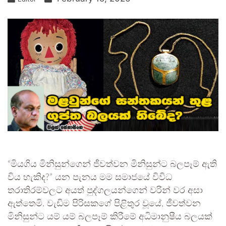
“මියගිය මිනිසුන්ගෙන් ජීවත්වන මිනිසුන්ට බලපෑම් ඇති
විය හැකිද?” යන පැනය මම සමාජයේ විවිධ
තරාතිරම්වලට අයත් පුද්ගලයන්ගෙන් වරින් වර අසා
ඇත්තෙමි. වැඩිම පිරිසකගේ පිළිතුර වූයේ, ජීවත්වන
මිනිසුන්ට යම් යම් බලපෑම් කිරීමේ අධිමානුෂීය බලයක්