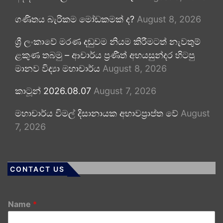
ගණිතය බැරිකම මෝඩකමක් ද?
August 8, 2026
ශ්‍රී ලංකාවේ මරණ දඬුවම නියම කිරීමටත් නැවතුම්
ළකුණ තබමු – ආචාර්ය ප්‍රණීත් අභයසුන්දර හිටපු
මානව විද්‍යා මහාචාර්ය
August 8, 2026
කාටූන් 2026.08.07
August 7, 2026
මහාචාර්ය විමල් දිසානායක අභාවප්‍රාප්ත වේ
August
7, 2026
CONTACT US
Name
*