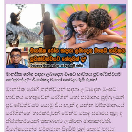
මානසික රෝග සඳහා ලබාදෙන ඖෂධ භාවිතය ප්‍රචණ්ඩත්වයට
හේතුවක් ද?- විශේෂඥ මනෝ වෛද්‍ය රූමි රූබන්
මානසික රෝගී තත්ත්වයන් සඳහා ලබාදෙන ඖෂධ
භාවිතය හේතුවෙන් රෝගීන් හෝ සාමාන්‍ය පුද්ගලයන්
ප්‍රචණ්ඩත්වයට යොමු විය හැකි ද යන්න වර්තමානයේ
රෝගීන්ගේ භාරකරුවන් මෙන්ම පොදු සමාජය තුළ ද
නිරන්තරයෙන් කතාබහට ලක්වන මාතෘකාවකි.
විශේෂයෙන්ම වර්තමාන සිදුවීම් මුල් කොට මාධ්‍ය