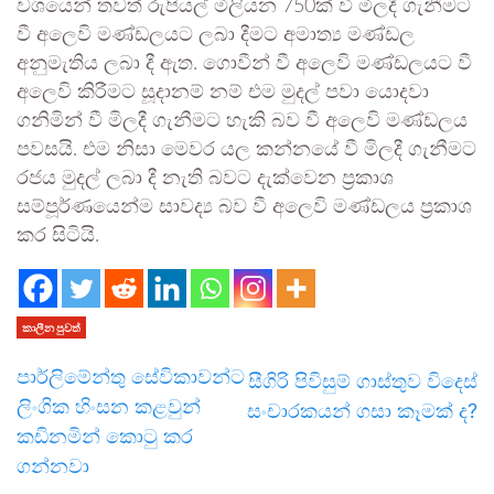
වශයෙන් තවත් රුපියල් මිලියන 750ක් වී මිලදී ගැනීමට
වී අලෙවි මණ්ඩලයට ලබා දීමට අමාත්‍ය මණ්ඩල
අනුමැතිය ලබා දී ඇත. ගොවීන් වී අලෙවි මණ්ඩලයට වී
අලෙවි කිරීමට සූදානම් නම් එම මුදල් පවා යොදවා
ගනිමින් වී මිලදී ගැනීමට හැකි බව වී අලෙවි මණ්ඩලය
පවසයි. එම නිසා මෙවර යල කන්නයේ වී මිලදී ගැනීමට
රජය මුදල් ලබා දී නැති බවට දැක්වෙන ප්‍රකාශ
සම්පූර්ණයෙන්ම සාවද්‍ය බව වී අලෙවි මණ්ඩලය ප්‍රකාශ
කර සිටියි.
කාලීන පුවත්
පාර්ලිමේන්තු සේවිකාවන්ට
සීගිරි පිවිසුම් ගාස්තුව විදෙස්
ලිංගික හිංසන කළවුන්
සංචාරකයන් ගසා කෑමක් ද?
කඩිනමින් කොටු කර
ගන්නවා