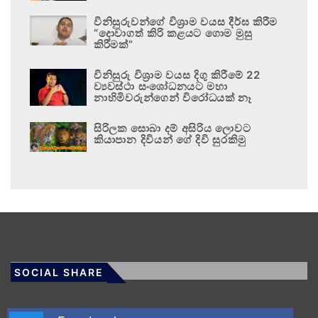
විනිසුරුවන්ගේ විශ්‍රාම වයස දීර්ඝ කිරීම
“දොවාගත් කිරි කළයට ගොම මුසු
කිරීමක්”
විනිසුරු විශ්‍රාම වයස දිගු කිරීමේ 22
ව්‍යවස්ථා සංශෝධනයට මහා
නාහිමිවරුන්ගෙන් විරෝධයක් නෑ
සිරිලක සොබා දම් අසිරිය ලොවට
කියාපාන දිවියන් ගේ දිවි සුරකිමු
SOCIAL SHARE