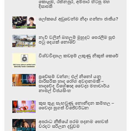
කොළඹ, රත්නපුර, අම්පාර හිටපු මහ
දිසාපති
ලෝකයේ අඩුවෙන්ම නිදා ගන්නා ජාතිය?
නැව් වලින් බහලුම් මුහුදට පෙරලීම සුළු
පටු දෙයක් නොවේ
විශ්වවිද්‍යාල කඩඉම් ලකුණු නිකුත් කෙරේ
ප්‍රවේසම් වන්න; එල් නිනෝ යනු
පාරිසරික හෘද රෝග අවදානමකි –
හෘදවේද විශේෂඥ වෛද්‍ය මහාචාර්ය
නාමල් විජයසිංහ
කුස තුළ සැඟවුණු නොනිදන කම්හල –
වෛද්‍ය සුගත් විජේවර්ධන
අපරාධ නීතියේ පරම පදනම හෙවත්
වරදට සරිලන දඬුවම