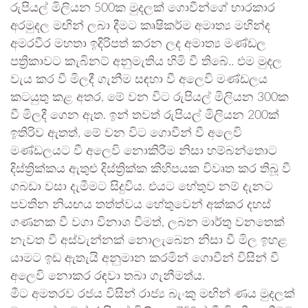
රුපියල් මිලියන 500ක මුදලක් ගොවීන්ගේ භාරකාර
අරමුදල මඟින් ලබා දීමට කෘෂිකර්ම අමාත්‍ය මහින්ද
අමරවීර මහතා ඉදිරිපත් කරන ලද අමාත්‍ය මණ්ඩල
පත්‍රිකාවට කැබිනට් අනුමැතිය හිමි වී තිබේ.. එම මුදල
වැය කර වී මිලදී ගැනීම සඳහා වී අලෙවි මණ්ඩලය
කටයුතු කළ අතර, මේ වන විට රුපියල් මිලියන 300ක
වී මිලදී ගෙන ඇත. ඉන් තවත් රුපියල් මිලියන 200ක්
ඉතිරිව ඇතත්, මේ වන විට ගොවීන් වී අලෙවි
මණ්ඩලයට වී අලෙවි නොකිරීම නිසා හම්බන්තොට
දිස්ත්‍රික්කය ඇතුළු දිස්ත්‍රික්ක කිහිපයක විවෘත කර තිබූ වී
ගබඩා වසා දැමීමට සිදුවිය. එයට හේතුව නම් දැනට
පවතින නියඟය තත්ත්වය හේතුවෙන් අක්කර දහස්
ගණනක වී වගා විනාශ වීමත්, ලබන මාර්තු වනතෙක්
නැවත වී අස්වැන්නක් නොලැබෙන නිසා වී මිල ඉහළ
යාමට ඉඩ ඇතැයි අනුමාන කරමින් ගොවීන් විසින් වී
අලෙවි නොකර රඳවා තබා ගැනීමත්ය.
මීට අමතරව රජය විසින් රාජ්‍ය බැංකු මඟින් ණය මුදලක්