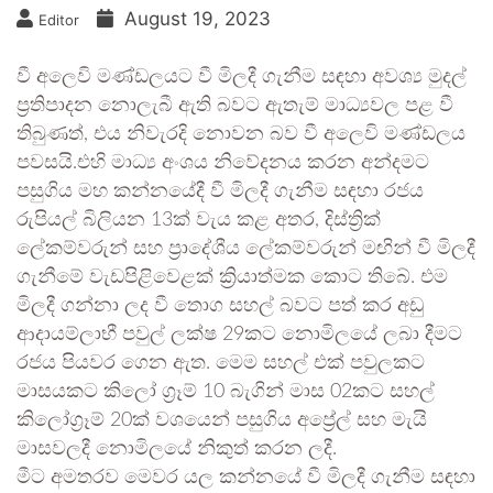
August 19, 2023
Editor
වී අලෙවි මණ්ඩලයට වී මිලදී ගැනීම සඳහා අවශ්‍ය මුදල්
ප්‍රතිපාදන නොලැබී ඇති බවට ඇතැම් මාධ්‍යවල පළ වී
තිබුණත්, එය නිවැරදි නොවන බව වී අලෙවි මණ්ඩලය
පවසයි.එහි මාධ්‍ය අංශය නිවේදනය කරන අන්දමට
පසුගිය මහ කන්නයේදී වී මිලදී ගැනීම සඳහා රජය
රුපියල් බිලියන 13ක් වැය කළ අතර, දිස්ත්‍රික්
ලේකම්වරුන් සහ ප්‍රාදේශීය ලේකම්වරුන් මඟින් වී මිලදී
ගැනීමේ වැඩපිළිවෙළක් ක්‍රියාත්මක කොට තිබේ. එම
මිලදී ගන්නා ලද වී තොග සහල් බවට පත් කර අඩු
ආදායම්ලාභී පවුල් ලක්ෂ 29කට නොමිලයේ ලබා දීමට
රජය පියවර ගෙන ඇත. මෙම සහල් එක් පවුලකට
මාසයකට කිලෝ ග්‍රෑම් 10 බැගින් මාස 02කට සහල්
කිලෝග්‍රෑම් 20ක් වශයෙන් පසුගිය අප්‍රේල් සහ මැයි
මාසවලදී නොමිලයේ නිකුත් කරන ලදී.
මීට අමතරව මෙවර යල කන්නයේ වී මිලදී ගැනීම සඳහා