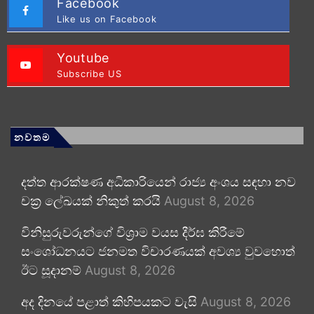
Facebook
Like us on Facebook
Youtube
Subscribe US
නවතම
දත්ත ආරක්ෂණ අධිකාරියෙන් රාජ්‍ය අංශය සඳහා නව
චක්‍ර ලේඛයක් නිකුත් කරයි
August 8, 2026
විනිසුරුවරුන්ගේ විශ්‍රාම වයස දීර්ඝ කිරීමේ
සංශෝධනයට ජනමත විචාරණයක් අවශ්‍ය වුවහොත්
ඊට සූදානම්
August 8, 2026
අද දිනයේ පළාත් කිහිපයකට වැසි
August 8, 2026