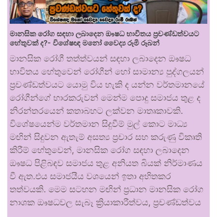
මානසික රෝග සඳහා ලබාදෙන ඖෂධ භාවිතය ප්‍රචණ්ඩත්වයට
හේතුවක් ද?- විශේෂඥ මනෝ වෛද්‍ය රූමි රූබන්
මානසික රෝගී තත්ත්වයන් සඳහා ලබාදෙන ඖෂධ
භාවිතය හේතුවෙන් රෝගීන් හෝ සාමාන්‍ය පුද්ගලයන්
ප්‍රචණ්ඩත්වයට යොමු විය හැකි ද යන්න වර්තමානයේ
රෝගීන්ගේ භාරකරුවන් මෙන්ම පොදු සමාජය තුළ ද
නිරන්තරයෙන් කතාබහට ලක්වන මාතෘකාවකි.
විශේෂයෙන්ම වර්තමාන සිදුවීම් මුල් කොට මාධ්‍ය
මඟින් සිදුවන ඇතැම් අසත්‍ය ප්‍රචාර සහ කරුණු විකෘති
කිරීම් හේතුවෙන්, මානසික රෝග සඳහා ලබාදෙන
ඖෂධ පිළිබඳව සමාජය තුළ අනියත බියක් නිර්මාණය
වී ඇත.එය සමාජයීය වශයෙන් ඉතා අහිතකර
තත්වයකි. මෙම සටහන මඟින් ප්‍රධාන මානසික රෝග
නාශක ඖෂධවල සැබෑ ක්‍රියාකාරීත්වය, ප්‍රචණ්ඩත්වය
…