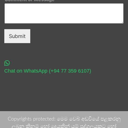
Submit
Chat on WhatsApp (+94 77 359 6107)
Copyrights protected: මෙම වෙබ් අඩවියේ පළකරනු
ලබන කිනම් හෝ දෙයකින් යම් පුද්ගලයකුට හෝ