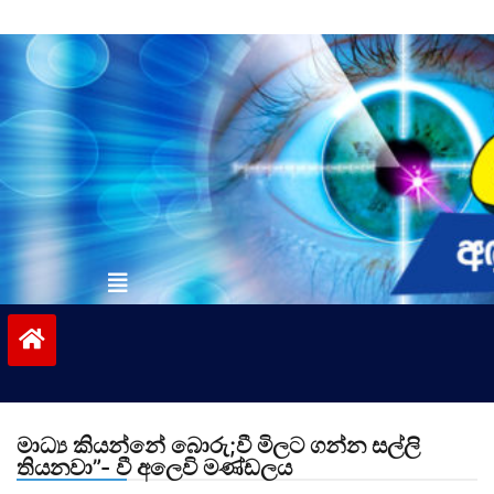
Skip
to
content
vinivida.lk
මාධ්‍ය කියන්නේ බොරු;වී මිලට ගන්න සල්ලි
තියනවා”- වී අලෙවි මණ්ඩලය