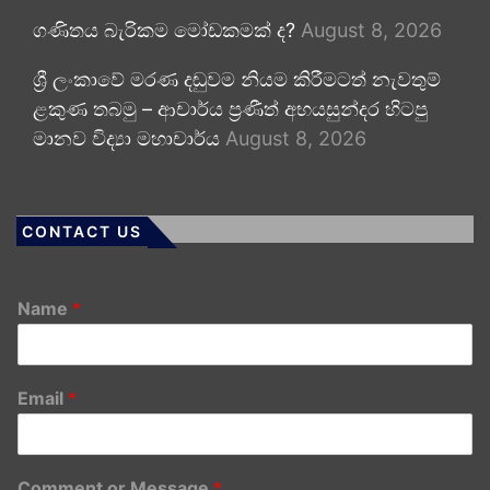
ගණිතය බැරිකම මෝඩකමක් ද?
August 8, 2026
ශ්‍රී ලංකාවේ මරණ දඬුවම නියම කිරීමටත් නැවතුම්
ළකුණ තබමු – ආචාර්ය ප්‍රණීත් අභයසුන්දර හිටපු
මානව විද්‍යා මහාචාර්ය
August 8, 2026
CONTACT US
Name
*
Email
*
Comment or Message
*