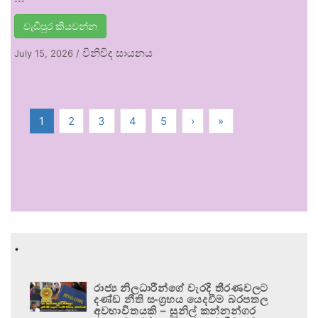
වැඩිපුර කියවන්න
විනිවිද සායනය
July 15, 2026
/
1
2
3
4
5
›
»
.
රාජ්‍ය නිලධාරීන්ගේ වැරදි තීරණවලට
දණ්ඩ නීති සංග්‍රහය යෙදවීම බරපතල
අවභාවිතයකි – සුනිල් කන්නන්ගර