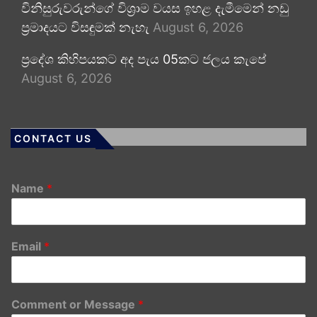
විනිසුරුවරුන්ගේ විශ්‍රාම වයස ඉහළ දැමීමෙන් නඩු
ප්‍රමාදයට විසඳුමක් නැහැ
August 6, 2026
ප්‍රදේශ කිහිපයකට අද පැය 05කට ජලය කැපේ
August 6, 2026
CONTACT US
Name
*
Email
*
Comment or Message
*