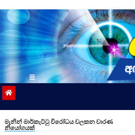
Skip
to
content
vinivida.lk
මැනින් මාර්කැට්ටු විරෝධය වලකන වාරණ
නියෝගයක්