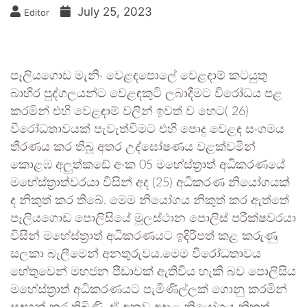
July 25, 2023
Editor
පෑලියගොඩ මැනිං වෙළඳපොලේ වෙළඳාම් කටයුතු
බාහිර පුද්ගලයන්ට වෙළඳකුටි ලබාදීමට විරෝධය පළ
කරමින් එහි වෙළඳාම් වලින් ඉවත් ව හෙට( 26)
විරෝධතාවයක් පැවැත්විමට එහි පොදු වෙළඳ සංගමය
තීරණය කර තිබූ අතර උද්ඝෝෂණය වළක්වමින්
කොළඹ අලුත්කඩේ අංක 05 මහේස්ත්‍රාත් අධිකරණයේ
මහේස්ත්‍රාත්වරයා විසින් අද (25) අධිකරණ නියෝගයක්
ද නිකුත් කර තිබේ. මෙම නියෝගය නිකුත් කර ඇත්තේ
පෑලියගොඩ පොලිසියේ මූලස්ථාන පොලිස් පරීක්ෂවරයා
විසින් මහේස්ත්‍රාත් අධිකරණයට ඉදිරිපත් කළ කරුණු
සලකා බැලීමෙන් අනතුරුවය.මෙම විරෝධතාවය
හේතුවෙන් මහජන පීඩාවක් ඇතිවිය හැකි බව පොලිසිය
මහේස්ත්‍රාත් අධිකරණයට පැමිණිල්ලක් ගොනු කරමින්