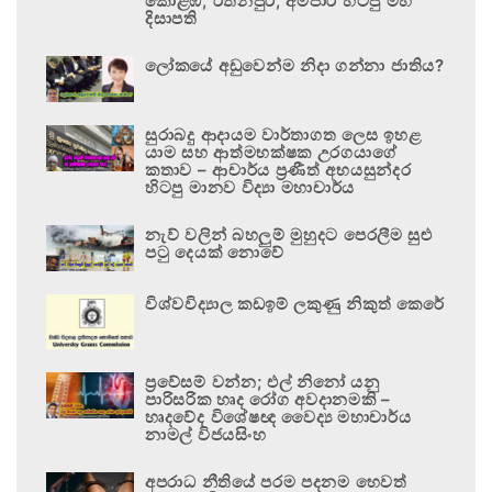
කොළඹ, රත්නපුර, අම්පාර හිටපු මහ
දිසාපති
ලෝකයේ අඩුවෙන්ම නිදා ගන්නා ජාතිය?
සුරාබදු ආදායම වාර්තාගත ලෙස ඉහළ
යාම සහ ආත්මභක්ෂක උරගයාගේ
කතාව – ආචාර්ය ප්‍රණීත් අභයසුන්දර
හිටපු මානව විද්‍යා මහාචාර්ය
නැව් වලින් බහලුම් මුහුදට පෙරලීම සුළු
පටු දෙයක් නොවේ
විශ්වවිද්‍යාල කඩඉම් ලකුණු නිකුත් කෙරේ
ප්‍රවේසම් වන්න; එල් නිනෝ යනු
පාරිසරික හෘද රෝග අවදානමකි –
හෘදවේද විශේෂඥ වෛද්‍ය මහාචාර්ය
නාමල් විජයසිංහ
අපරාධ නීතියේ පරම පදනම හෙවත්