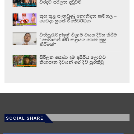
වරදට සරිලන දඬුවම
කුස තුළ සැඟවුණු නොනිදන කම්හල –
වෛද්‍ය සුගත් විජේවර්ධන
විනිසුරුවන්ගේ විශ්‍රාම වයස දීර්ඝ කිරීම
“දොවාගත් කිරි කළයට ගොම මුසු
කිරීමක්”
සිරිලක සොබා දම් අසිරිය ලොවට
කියාපාන දිවියන් ගේ දිවි සුරකිමු
SOCIAL SHARE