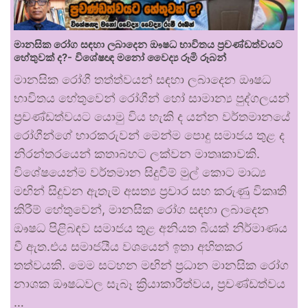
මානසික රෝග සඳහා ලබාදෙන ඖෂධ භාවිතය ප්‍රචණ්ඩත්වයට
හේතුවක් ද?- විශේෂඥ මනෝ වෛද්‍ය රූමි රූබන්
මානසික රෝගී තත්ත්වයන් සඳහා ලබාදෙන ඖෂධ
භාවිතය හේතුවෙන් රෝගීන් හෝ සාමාන්‍ය පුද්ගලයන්
ප්‍රචණ්ඩත්වයට යොමු විය හැකි ද යන්න වර්තමානයේ
රෝගීන්ගේ භාරකරුවන් මෙන්ම පොදු සමාජය තුළ ද
නිරන්තරයෙන් කතාබහට ලක්වන මාතෘකාවකි.
විශේෂයෙන්ම වර්තමාන සිදුවීම් මුල් කොට මාධ්‍ය
මඟින් සිදුවන ඇතැම් අසත්‍ය ප්‍රචාර සහ කරුණු විකෘති
කිරීම් හේතුවෙන්, මානසික රෝග සඳහා ලබාදෙන
ඖෂධ පිළිබඳව සමාජය තුළ අනියත බියක් නිර්මාණය
වී ඇත.එය සමාජයීය වශයෙන් ඉතා අහිතකර
තත්වයකි. මෙම සටහන මඟින් ප්‍රධාන මානසික රෝග
නාශක ඖෂධවල සැබෑ ක්‍රියාකාරීත්වය, ප්‍රචණ්ඩත්වය
…