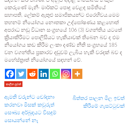
සඳහන් කර තිබිණි. ඒ අනුව අදාළ නියෝගය නිකුත්
කෙරුණේ මැනිං මාර්කට් පොදු වෙළඳ සමිතියේ
සභාපති, ලේකම් ඇතුළු සමාජිකයන්ට එරෙහිවය.මෙම
තහනම් නියෝගය නොතකා උද්ඝෝෂණය කළහොත්
අපරාධ නඩු විධාන සංග්‍රහයේ 106 (3) වගන්තිය යටතේ
ක්‍රියාකිරීමට පොලිසියට හැකියාවක් තිබෙන බව ද එම
නියෝගය කඩ කිරීම ලංකා දණ්ඩ නීති සංග්‍රහයේ 185
වන වගන්තිය ප්‍රකාරව දඬුවම් ලැබිය හැකි වරදක් බව ද
මහේස්ත්‍රාත් නියෝගයේ සඳහන් වේ.
කාලීන පුවත්
ඇමති වරුන්ට චෝදනා
බිත්තර පාලන මිල ඉවත්
කරනවා මිසක් කවුරුත්
කිරීමේ ගැසට්ටුවක්
සෞඛ්‍ය අර්බුදයට විසඳුම්
සොයන්නේ නෑ