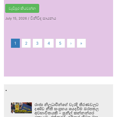
වැඩිපුර කියවන්න
විනිවිද සායනය
July 15, 2026
/
1
2
3
4
5
›
»
.
රාජ්‍ය නිලධාරීන්ගේ වැරදි තීරණවලට
දණ්ඩ නීති සංග්‍රහය යෙදවීම බරපතල
අවභාවිතයකි – සුනිල් කන්නන්ගර