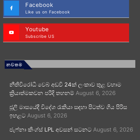
Facebook
Like us on Facebook
Youtube
Subscribe US
නවතම
නීතිවිරෝධී වෙබ් අඩවි 24ක් ලංකාව තුළ වහාම
ක්‍රියාත්මකවන පරිදි තහනම්
August 6, 2026
ජූලි මාසයේදී විදේශ රැකියා සඳහා පිටත්ව ගිය පිරිස
ඉහළට
August 6, 2026
ජැෆ්නා කිංග්ස් LPL අවසන් සටනට
August 6, 2026