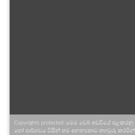
Copyrights protected: මෙම වෙබ් අඩවියේ පළකරනු
හෝ පාර්ශවය විසින් තම අනන්‍යතාව තහවුරු කරමින් ඉ