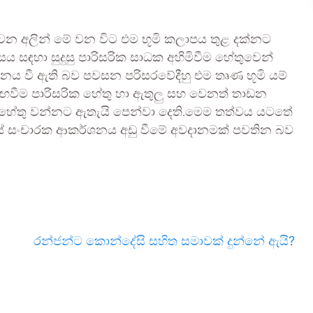
 වන අලින් මේ වන විට එම භූමි කලාපය තුළ දක්නට
සඳහා සුදුසු පාරිසරික සාධක අහිමිවීම හේතුවෙන්
යටනය වී ඇති බව පවසන පරිසරවේදීහු එම තෘණ භූමි යම්
ඟවීම පාරිසරික හේතු හා ඇතුලු සහ වෙනත් තාඩන
 හේතු වන්නට ඇතැයි පෙන්වා දෙති.මෙම තත්වය යටතේ
දෙස් සංචාරක ආකර්ශනය අඩු වීමේ අවදානමක් පවතින බව
රන්ජන්ට කොන්දේසි සහිත සමාවක් දුන්නේ ඇයි?