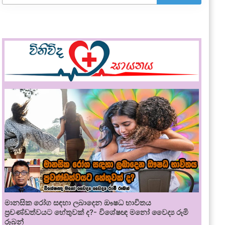
මානසික රෝග සඳහා ලබාදෙන ඖෂධ භාවිතය
ප්‍රචණ්ඩත්වයට හේතුවක් ද?- විශේෂඥ මනෝ වෛද්‍ය රූමි
රූබන්