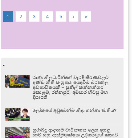
1
2
3
4
5
›
»
.
රාජ්‍ය නිලධාරීන්ගේ වැරදි තීරණවලට
දණ්ඩ නීති සංග්‍රහය යෙදවීම බරපතල
අවභාවිතයකි – සුනිල් කන්නන්ගර
කොළඹ, රත්නපුර, අම්පාර හිටපු මහ
දිසාපති
ලෝකයේ අඩුවෙන්ම නිදා ගන්නා ජාතිය?
සුරාබදු ආදායම වාර්තාගත ලෙස ඉහළ
යාම සහ ආත්මභක්ෂක උරගයාගේ කතාව