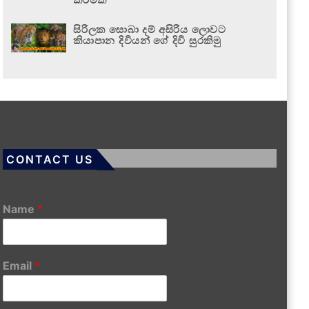
සිරිලක සොබා දම් අසිරිය ලොවට
කියාපාන දිවියන් ගේ දිවි සුරකිමු
CONTACT US
Name
*
Email
*