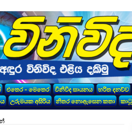
්
එතෙර - මෙතෙර
විනිවිද සායනය
හරිත දනව්ව
කය
උරුමයක අසිරිය
නිතර නොඇසෙන කතා
කාටූ
න්