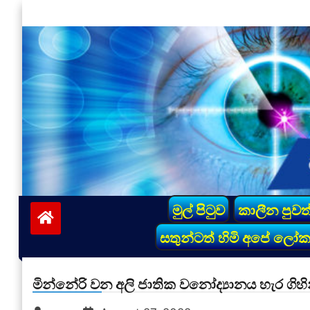
Skip
to
content
vinivida.lk
මුල් පිටුව
කාලීන පුවත
සතුන්ටත් හිමි අපේ ලෝ
මින්නේරි වන අලි ජාතික වනෝද්‍යානය හැර ගිහි