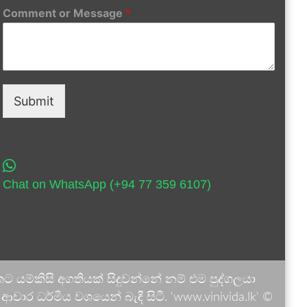
Comment or Message
*
Submit
Chat on WhatsApp (+94 77 359 6107)
 යම්කිසි අගතියක් සිදුවන්නේ නම් එම පුද්ගලයා
ාර ධර්මීය වශයෙන් බැඳී සිටී. 'www.vinivida.lk' ©