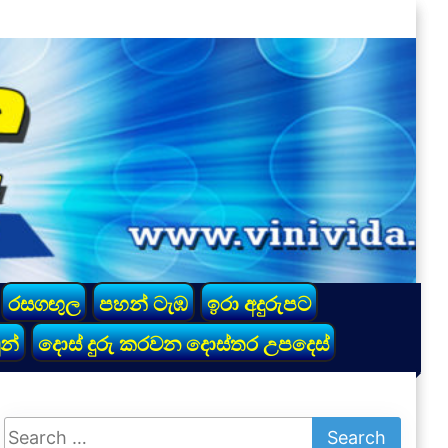
රසගඟුල
පහන් ටැඹ
ඉරා අදුරුපට
න්
දොස් දුරු කරවන දොස්තර උපදෙස්