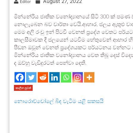
August 27, 2022
Editor
මින්නේරිය ජාතික වනෝද්‍යානයේ සිටි 300 ක් පමණ
නොලැබෙන බව වාර්තා වෙයි.ආහාර, ජලය ඇතුළු වාසය 
මෙම අලි රංචු ඉන් පිටවී වෙනත් ප්‍රදේශ වෙතට පර්
කාලසීමාවක දී ජලයෙන් යටවීම හේතුවෙන් ආහාර හි
පීඩන ඔවුන් වෙනත් ප්‍රදේශයකට පර්යටනය වන්නට
මින්නේරිය ජාතික වනෝද්‍යානය වෙත තිබූ දෙස් වි
ද ඔව්හු වැඩිදුරටත් පෙන්වා දෙති.
කාලීන පුවත්
නොරොච්චෝලේ බිඳ වැටීම යළි සකසයි