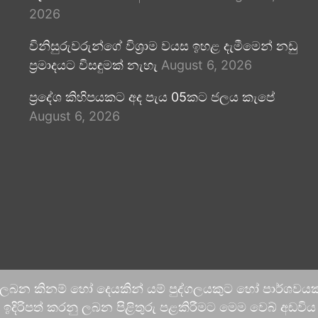
2026
විනිසුරුවරුන්ගේ විශ්‍රාම වයස ඉහළ දැමීමෙන් නඩු
ප්‍රමාදයට විසඳුමක් නැහැ
August 6, 2026
ප්‍රදේශ කිහිපයකට අද පැය 05කට ජලය කැපේ
August 6, 2026
 ලබන කිනම් හෝ දෙයකින් යම් පුද්ගලයකුට හෝ පාර්ශවයකට
දිරිපත් කරනු ලබන පිළිතුරු පළකිරීමට මෙම වෙබ් අඩවිය ආච