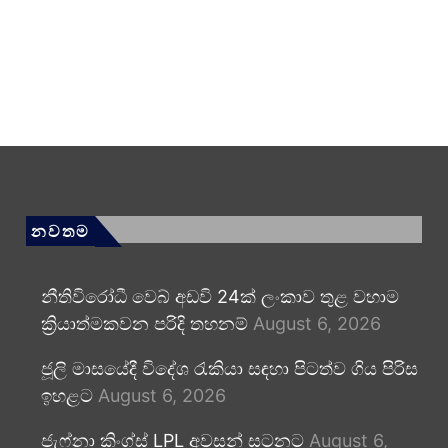
නවතම
නීතිවිරෝධී වෙබ් අඩවි 24ක් ලංකාව තුළ වහාම
ක්‍රියාත්මකවන පරිදි තහනම්
August 6, 2026
ජූලි මාසයේදී විදේශ රැකියා සඳහා පිටත්ව ගිය පිරිස
ඉහළට
August 6, 2026
ජැෆ්නා කිංග්ස් LPL අවසන් සටනට
August 6,