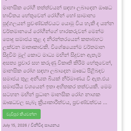
මානසික රෝගී තත්ත්වයන් සඳහා ලබාදෙන ඖෂධ
භාවිතය හේතුවෙන් රෝගීන් හෝ සාමාන්‍ය
පුද්ගලයන් ප්‍රචණ්ඩත්වයට යොමු විය හැකි ද යන්න
වර්තමානයේ රෝගීන්ගේ භාරකරුවන් මෙන්ම
පොදු සමාජය තුළ ද නිරන්තරයෙන් කතාබහට
ලක්වන මාතෘකාවකි. විශේෂයෙන්ම වර්තමාන
සිදුවීම් මුල් කොට මාධ්‍ය මඟින් සිදුවන ඇතැම්
අසත්‍ය ප්‍රචාර සහ කරුණු විකෘති කිරීම් හේතුවෙන්,
මානසික රෝග සඳහා ලබාදෙන ඖෂධ පිළිබඳව
සමාජය තුළ අනියත බියක් නිර්මාණය වී ඇත.එය
සමාජයීය වශයෙන් ඉතා අහිතකර තත්වයකි. මෙම
සටහන මඟින් ප්‍රධාන මානසික රෝග නාශක
ඖෂධවල සැබෑ ක්‍රියාකාරීත්වය, ප්‍රචණ්ඩත්වය …
වැඩිපුර කියවන්න
විනිවිද සායනය
July 15, 2026
/