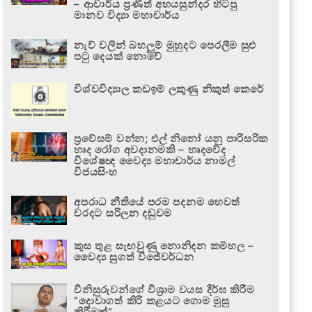
– ආචාර්ය ප්‍රණීත් අභයසුන්දර හිටපු
මානව විද්‍යා මහාචාර්ය
නැව් වලින් බහලුම් මුහුදට පෙරලීම සුළු
පටු දෙයක් නොවේ
විශ්වවිද්‍යාල කඩඉම් ලකුණු නිකුත් කෙරේ
ප්‍රවේසම් වන්න; එල් නිනෝ යනු පාරිසරික
හෘද රෝග අවදානමකි – හෘදවේද
විශේෂඥ වෛද්‍ය මහාචාර්ය නාමල්
විජයසිංහ
අපරාධ නීතියේ පරම පදනම හෙවත්
වරදට සරිලන දඬුවම
කුස තුළ සැඟවුණු නොනිදන කම්හල –
වෛද්‍ය සුගත් විජේවර්ධන
විනිසුරුවන්ගේ විශ්‍රාම වයස දීර්ඝ කිරීම
“දොවාගත් කිරි කළයට ගොම මුසු
කිරීමක්”